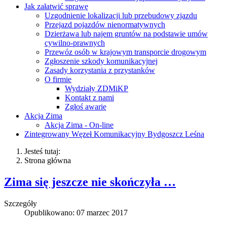
Jak załatwić sprawę
Uzgodnienie lokalizacji lub przebudowy zjazdu
Przejazd pojazdów nienormatywnych
Dzierżawa lub najem gruntów na podstawie umów
cywilno-prawnych
Przewóz osób w krajowym transporcie drogowym
Zgłoszenie szkody komunikacyjnej
Zasady korzystania z przystanków
O firmie
Wydziały ZDMiKP
Kontakt z nami
Zgłoś awarię
Akcja Zima
Akcja Zima - On-line
Zintegrowany Węzeł Komunikacyjny Bydgoszcz Leśna
Jesteś tutaj:
Strona główna
Zima się jeszcze nie skończyła …
Szczegóły
Opublikowano: 07 marzec 2017