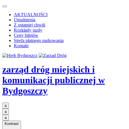
AKTUALNOŚCI
Utrudnienia
Z ostatniej chwili
Rozkłady jazdy
Ceny biletów
Strefa płatnego parkowania
Kontakt
zarząd dróg miejskich i
komunikacji publicznej
w
Bydgoszczy
a
a
a
Kontrast