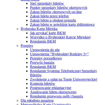
Sieć sprzedaży biletów
Punkty sprzedaży biletów okresowych
Zakup biletów okresowych on-line
Zakup biletu przez telefon
Zakup biletu u obsługi pojazdu
Zakup biletu w pojeździe kartą zbliżeniową
Bydgoska Karta Miejska
Jak uzyskać kartę BKM
Wszystko o Bydgoskiej Karcie Miejskiej
Regulamin BKM
Przepisy
Uprawnienia do ulg
Uprawnienia "Bydgoskiej Rodziny 3+"
Przepisy porządkowe
Przewóz bagażu
Regulamin BKM
Regulamin Systemu Telefonicznej Sprzedaży
Biletów
Zwolnienie z opłat na Trasie Uniwersyteckiej
Kontrola biletów
Postępowanie reklamacyjne
Anulowanie biletu okresowego
Regulamin przewozu osób i bagażu
Dla młodego pasażera
Metropolitalna Karta Uczniowska