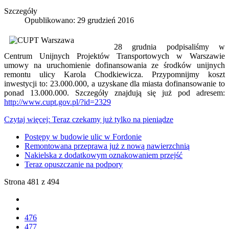
Szczegóły
Opublikowano: 29 grudzień 2016
28 grudnia podpisaliśmy w
Centrum Unijnych Projektów Transportowych w Warszawie
umowy na uruchomienie dofinansowania ze środków unijnych
remontu ulicy Karola Chodkiewicza. Przypomnijmy koszt
inwestycji to: 23.000.000, a uzyskane dla miasta dofinansowanie to
ponad 13.000.000. Szczegóły znajdują się już pod adresem:
http://www.cupt.gov.pl/?id=2329
Czytaj więcej: Teraz czekamy już tylko na pieniądze
Postępy w budowie ulic w Fordonie
Remontowana przeprawa już z nową nawierzchnią
Nakielska z dodatkowym oznakowaniem przejść
Teraz opuszczanie na podpory
Strona 481 z 494
476
477