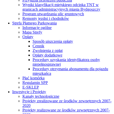
Przyjazna przestrzeń publiczna
Wyniki klasyfikacji miejskiego odcinka TNT w
granicach administracyjnych miasta Bydgoszczy
Program utwardzania ulic gruntowych
Remonty jezdni i chodników
Strefa Płatnego Parkowania
Informacje ogólne
Mapa Strefy
Opłaty
Sposób uiszczenia opłaty
Cennik
Zwolnienia z opłat
Opłaty dodatkowe
Procedury uzyskania identyfikatora osoby
niepełnosprawnej
Procedury otrzymania abonamentu dla pojazdu
mieszkańca
Płać komórką
Regulamin SPP
E-SKLEP
Inwestycje i Projekty
Kanały technologiczne
Projekty zrealizowane ze środków zewnętrznych 2007-
2020
Projekty realizowane ze środków zewnętrznych 2007-