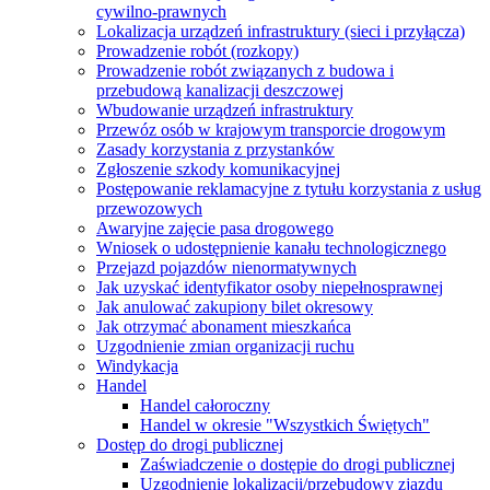
cywilno-prawnych
Lokalizacja urządzeń infrastruktury (sieci i przyłącza)
Prowadzenie robót (rozkopy)
Prowadzenie robót związanych z budowa i
przebudową kanalizacji deszczowej
Wbudowanie urządzeń infrastruktury
Przewóz osób w krajowym transporcie drogowym
Zasady korzystania z przystanków
Zgłoszenie szkody komunikacyjnej
Postępowanie reklamacyjne z tytułu korzystania z usług
przewozowych
Awaryjne zajęcie pasa drogowego
Wniosek o udostępnienie kanału technologicznego
Przejazd pojazdów nienormatywnych
Jak uzyskać identyfikator osoby niepełnosprawnej
Jak anulować zakupiony bilet okresowy
Jak otrzymać abonament mieszkańca
Uzgodnienie zmian organizacji ruchu
Windykacja
Handel
Handel całoroczny
Handel w okresie "Wszystkich Świętych"
Dostęp do drogi publicznej
Zaświadczenie o dostępie do drogi publicznej
Uzgodnienie lokalizacji/przebudowy zjazdu