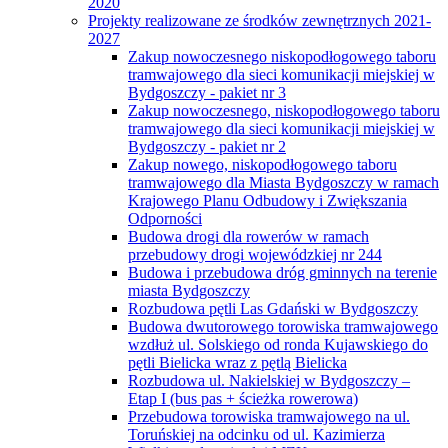
2020
Projekty realizowane ze środków zewnętrznych 2021-
2027
Zakup nowoczesnego niskopodłogowego taboru
tramwajowego dla sieci komunikacji miejskiej w
Bydgoszczy - pakiet nr 3
Zakup nowoczesnego, niskopodłogowego taboru
tramwajowego dla sieci komunikacji miejskiej w
Bydgoszczy - pakiet nr 2
Zakup nowego, niskopodłogowego taboru
tramwajowego dla Miasta Bydgoszczy w ramach
Krajowego Planu Odbudowy i Zwiększania
Odporności
Budowa drogi dla rowerów w ramach
przebudowy drogi wojewódzkiej nr 244
Budowa i przebudowa dróg gminnych na terenie
miasta Bydgoszczy
Rozbudowa pętli Las Gdański w Bydgoszczy
Budowa dwutorowego torowiska tramwajowego
wzdłuż ul. Solskiego od ronda Kujawskiego do
pętli Bielicka wraz z pętlą Bielicka
Rozbudowa ul. Nakielskiej w Bydgoszczy –
Etap I (bus pas + ścieżka rowerowa)
Przebudowa torowiska tramwajowego na ul.
Toruńskiej na odcinku od ul. Kazimierza