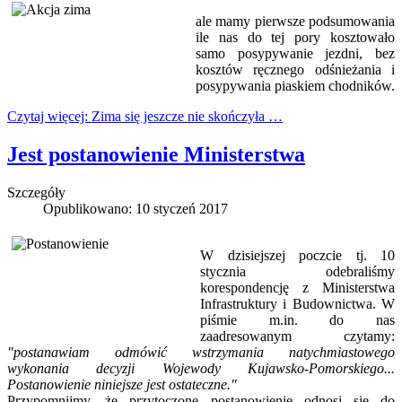
ale mamy pierwsze podsumowania
ile nas do tej pory kosztowało
samo posypywanie jezdni, bez
kosztów ręcznego odśnieżania i
posypywania piaskiem chodników.
Czytaj więcej: Zima się jeszcze nie skończyła …
Jest postanowienie Ministerstwa
Szczegóły
Opublikowano: 10 styczeń 2017
W dzisiejszej poczcie tj. 10
stycznia odebraliśmy
korespondencję z Ministerstwa
Infrastruktury i Budownictwa. W
piśmie m.in. do nas
zaadresowanym czytamy:
"postanawiam odmówić wstrzymania natychmiastowego
wykonania decyzji Wojewody Kujawsko-Pomorskiego...
Postanowienie niniejsze jest ostateczne."
Przypomnijmy, że przytoczone postanowienie odnosi się do