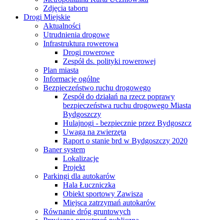
Zdjęcia taboru
Drogi Miejskie
Aktualności
Utrudnienia drogowe
Infrastruktura rowerowa
Drogi rowerowe
Zespół ds. polityki rowerowej
Plan miasta
Informacje ogólne
Bezpieczeństwo ruchu drogowego
Zespół do działań na rzecz poprawy
bezpieczeństwa ruchu drogowego Miasta
Bydgoszczy
Hulajnogi - bezpiecznie przez Bydgoszcz
Uwaga na zwierzęta
Raport o stanie brd w Bydgoszczy 2020
Baner system
Lokalizacje
Projekt
Parkingi dla autokarów
Hala Łuczniczka
Obiekt sportowy Zawisza
Miejsca zatrzymań autokarów
Równanie dróg gruntowych