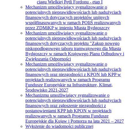
ciągu Wielkiej Pętli Fordonu - etap I
Mechanizm umożliwiający sygnalizowanie o
potencjalnych nieprawidłowościach lub nadużyciach
finansowych dotyczących projektów unijnych
współfinasowanych w ramach POIiŚ realizowanych
przez ZDMiKP w imieniu Miasta Bydgoszczy
Mechanizm umożliwiający sygnalizowanie o
potencjalnych nieprawidłowościach lub nadużyciach
finansowych dotyczących projektu "Zakup nowego
niskopodłogowego taboru tramwajowego dla Miasta
Bydgoszczy w ramach Krajowego Planu Odbudowy i
Zwiększania Odporności
Mechanizm umożliwiający sygnalizowanie o
potencjalnych nieprawidłowościach lub nadużyciach
finansowych oraz niezgodności z KPON lub KPP w
projektach realizowanych w ramach Programu
Fundusze Europejskie na Infrastrukturę, Klimat,
Środowisko 2021-2027
Mechanizmu umożliwiający sygnalizowanie o
potencjalnych nieprawidłowościach lub nadużyciach
finansowych oraz zgłoszenie niezgodności z
postanowieniami KPP lub KPON w projektach
realizowanych w ramach Programu Fundusze
Europejskie dla Kujaw i Pomorza na lata 2021 – 2027
Wyłożenie do wiadomości publicznej