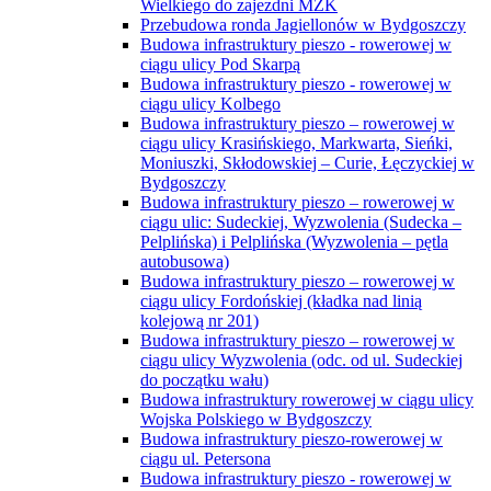
Wielkiego do zajezdni MZK
Przebudowa ronda Jagiellonów w Bydgoszczy
Budowa infrastruktury pieszo - rowerowej w
ciągu ulicy Pod Skarpą
Budowa infrastruktury pieszo - rowerowej w
ciągu ulicy Kolbego
Budowa infrastruktury pieszo – rowerowej w
ciągu ulicy Krasińskiego, Markwarta, Sieńki,
Moniuszki, Skłodowskiej – Curie, Łęczyckiej w
Bydgoszczy
Budowa infrastruktury pieszo – rowerowej w
ciągu ulic: Sudeckiej, Wyzwolenia (Sudecka –
Pelplińska) i Pelplińska (Wyzwolenia – pętla
autobusowa)
Budowa infrastruktury pieszo – rowerowej w
ciągu ulicy Fordońskiej (kładka nad linią
kolejową nr 201)
Budowa infrastruktury pieszo – rowerowej w
ciągu ulicy Wyzwolenia (odc. od ul. Sudeckiej
do początku wału)
Budowa infrastruktury rowerowej w ciągu ulicy
Wojska Polskiego w Bydgoszczy
Budowa infrastruktury pieszo-rowerowej w
ciągu ul. Petersona
Budowa infrastruktury pieszo - rowerowej w