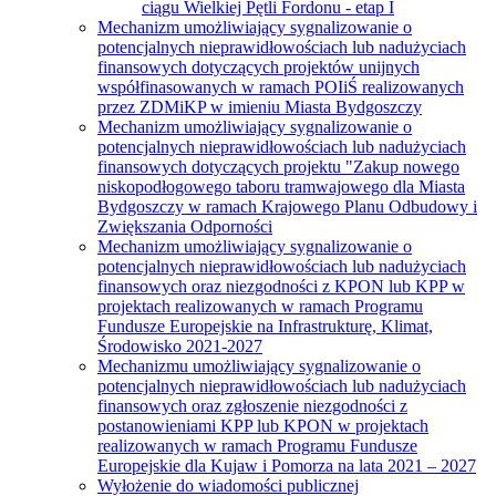
ciągu Wielkiej Pętli Fordonu - etap I
Mechanizm umożliwiający sygnalizowanie o
potencjalnych nieprawidłowościach lub nadużyciach
finansowych dotyczących projektów unijnych
współfinasowanych w ramach POIiŚ realizowanych
przez ZDMiKP w imieniu Miasta Bydgoszczy
Mechanizm umożliwiający sygnalizowanie o
potencjalnych nieprawidłowościach lub nadużyciach
finansowych dotyczących projektu "Zakup nowego
niskopodłogowego taboru tramwajowego dla Miasta
Bydgoszczy w ramach Krajowego Planu Odbudowy i
Zwiększania Odporności
Mechanizm umożliwiający sygnalizowanie o
potencjalnych nieprawidłowościach lub nadużyciach
finansowych oraz niezgodności z KPON lub KPP w
projektach realizowanych w ramach Programu
Fundusze Europejskie na Infrastrukturę, Klimat,
Środowisko 2021-2027
Mechanizmu umożliwiający sygnalizowanie o
potencjalnych nieprawidłowościach lub nadużyciach
finansowych oraz zgłoszenie niezgodności z
postanowieniami KPP lub KPON w projektach
realizowanych w ramach Programu Fundusze
Europejskie dla Kujaw i Pomorza na lata 2021 – 2027
Wyłożenie do wiadomości publicznej