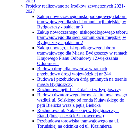
2020
Projekty realizowane ze środków zewnętrznych 2021-
2027
Zakup nowoczesnego niskopodłogowego taboru
tramwajowego dla sieci komunikacji miejskiej w
Bydgoszczy - pakiet nr 3
Zakup nowoczesnego, niskopodłogowego taboru
tramwajowego dla sieci komunikacji miejskiej w
Bydgoszczy - pakiet nr 2
Zakup nowego, niskopodłogowego taboru
tramwajowego dla Miasta Bydgoszczy w ramach
Krajowego Planu Odbudowy i Zwiększania
Odporności
Budowa drogi dla rowerów w ramach
przebudowy drogi wojewódzkiej nr 244
Budowa i przebudowa dróg gminnych na terenie
miasta Bydgoszczy
Rozbudowa pętli Las Gdański w Bydgoszczy
Budowa dwutorowego torowiska tramwajowego
wzdłuż ul. Solskiego od ronda Kujawskiego do
pętli Bielicka wraz z pętlą Bielicka
Rozbudowa ul. Nakielskiej w Bydgoszczy –
Etap I (bus pas + ścieżka rowerowa)
Przebudowa torowiska tramwajowego na ul.
Toruńskiej na odcinku od ul. Kazimierza