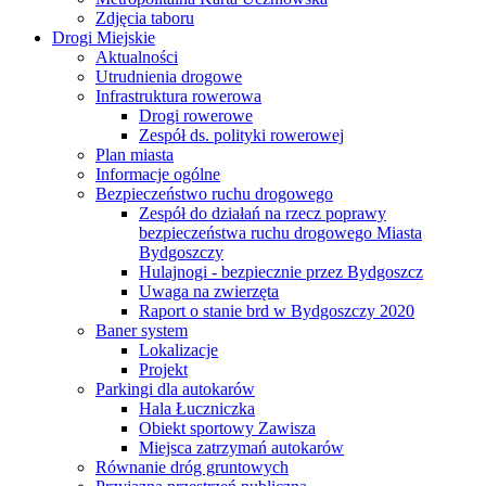
Zdjęcia taboru
Drogi Miejskie
Aktualności
Utrudnienia drogowe
Infrastruktura rowerowa
Drogi rowerowe
Zespół ds. polityki rowerowej
Plan miasta
Informacje ogólne
Bezpieczeństwo ruchu drogowego
Zespół do działań na rzecz poprawy
bezpieczeństwa ruchu drogowego Miasta
Bydgoszczy
Hulajnogi - bezpiecznie przez Bydgoszcz
Uwaga na zwierzęta
Raport o stanie brd w Bydgoszczy 2020
Baner system
Lokalizacje
Projekt
Parkingi dla autokarów
Hala Łuczniczka
Obiekt sportowy Zawisza
Miejsca zatrzymań autokarów
Równanie dróg gruntowych