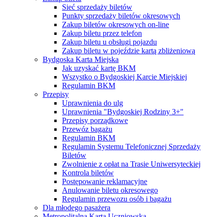
Sieć sprzedaży biletów
Punkty sprzedaży biletów okresowych
Zakup biletów okresowych on-line
Zakup biletu przez telefon
Zakup biletu u obsługi pojazdu
Zakup biletu w pojeździe kartą zbliżeniową
Bydgoska Karta Miejska
Jak uzyskać kartę BKM
Wszystko o Bydgoskiej Karcie Miejskiej
Regulamin BKM
Przepisy
Uprawnienia do ulg
Uprawnienia "Bydgoskiej Rodziny 3+"
Przepisy porządkowe
Przewóz bagażu
Regulamin BKM
Regulamin Systemu Telefonicznej Sprzedaży
Biletów
Zwolnienie z opłat na Trasie Uniwersyteckiej
Kontrola biletów
Postępowanie reklamacyjne
Anulowanie biletu okresowego
Regulamin przewozu osób i bagażu
Dla młodego pasażera
Metropolitalna Karta Uczniowska