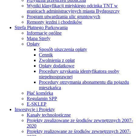
Przyjazna przestrzeń publiczna
Wyniki klasyfikacji miejskiego odcinka TNT w
granicach administracyjnych miasta Bydgoszczy
Program utwardzania ulic gruntowych
Remonty jezdni i chodników
Strefa Płatnego Parkowania
Informacje ogólne
Mapa Strefy
Opłaty
Sposób uiszczenia opłaty
Cennik
Zwolnienia z opłat
Opłaty dodatkowe
Procedury uzyskania identyfikatora osoby
niepełnosprawnej
Procedury otrzymania abonamentu dla pojazdu
mieszkańca
Płać komórką
Regulamin SPP
E-SKLEP
Inwestycje i Projekty
Kanały technologiczne
Projekty zrealizowane ze środków zewnętrznych 2007-
2020
Projekty realizowane ze środków zewnętrznych 2007-