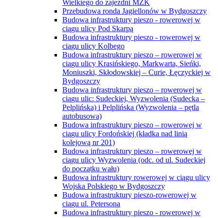
Wielkiego do zajezdni MZK
Przebudowa ronda Jagiellonów w Bydgoszczy
Budowa infrastruktury pieszo - rowerowej w
ciągu ulicy Pod Skarpą
Budowa infrastruktury pieszo - rowerowej w
ciągu ulicy Kolbego
Budowa infrastruktury pieszo – rowerowej w
ciągu ulicy Krasińskiego, Markwarta, Sieńki,
Moniuszki, Skłodowskiej – Curie, Łęczyckiej w
Bydgoszczy
Budowa infrastruktury pieszo – rowerowej w
ciągu ulic: Sudeckiej, Wyzwolenia (Sudecka –
Pelplińska) i Pelplińska (Wyzwolenia – pętla
autobusowa)
Budowa infrastruktury pieszo – rowerowej w
ciągu ulicy Fordońskiej (kładka nad linią
kolejową nr 201)
Budowa infrastruktury pieszo – rowerowej w
ciągu ulicy Wyzwolenia (odc. od ul. Sudeckiej
do początku wału)
Budowa infrastruktury rowerowej w ciągu ulicy
Wojska Polskiego w Bydgoszczy
Budowa infrastruktury pieszo-rowerowej w
ciągu ul. Petersona
Budowa infrastruktury pieszo - rowerowej w