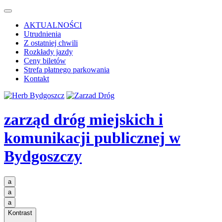
AKTUALNOŚCI
Utrudnienia
Z ostatniej chwili
Rozkłady jazdy
Ceny biletów
Strefa płatnego parkowania
Kontakt
zarząd dróg miejskich i
komunikacji publicznej
w
Bydgoszczy
a
a
a
Kontrast