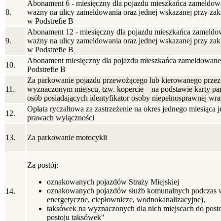
Abonament 6 - miesięczny dla pojazdu mieszkańca zameldowa
8.
ważny na ulicy zameldowania oraz jednej wskazanej przy zaku
w Podstrefie B
Abonament 12 - miesięczny dla pojazdu mieszkańca zameldow
9.
ważny na ulicy zameldowania oraz jednej wskazanej przy zaku
w Podstrefie B
Abonament miesięczny dla pojazdu mieszkańca zameldowaneg
10.
Podstrefie B
Za parkowanie pojazdu przewożącego lub kierowanego przez 
11.
wyznaczonym miejscu, tzw. kopercie – na podstawie karty pa
osób posiadających identyfikator osoby niepełnosprawnej wr
Opłata ryczałtowa za zastrzeżenie na okres jednego miesiąca 
12.
prawach wyłączności
13.
Za parkowanie motocykli
Za postój:
oznakowanych pojazdów Straży Miejskiej
oznakowanych pojazdów służb komunalnych podczas
14.
energetyczne, ciepłownicze, wodnokanalizacyjne),
taksówek na wyznaczonych dla nich miejscach do post
postoju taksówek"