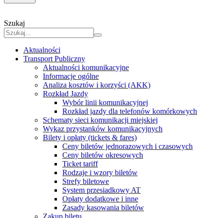
Szukaj
Aktualności
Transport Publiczny
Aktualności komunikacyjne
Informacje ogólne
Analiza kosztów i korzyści (AKK)
Rozkład Jazdy
Wybór linii komunikacyjnej
Rozkład jazdy dla telefonów komórkowych
Schematy sieci komunikacji miejskiej
Wykaz przystanków komunikacyjnych
Bilety i opłaty (tickets & fares)
Ceny biletów jednorazowych i czasowych
Ceny biletów okresowych
Ticket tariff
Rodzaje i wzory biletów
Strefy biletowe
System przesiadkowy AT
Opłaty dodatkowe i inne
Zasady kasowania biletów
Zakup biletu