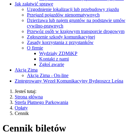
Jak załatwić sprawę
Uzgodnienie lokalizacji lub przebudowy zjazdu
Przejazd pojazdów nienormatywnych
Dzierżawa lub najem gruntów na podstawie umów
cywilno-prawnych
Przewóz osób w krajowym transporcie drogowym
Zgłoszenie szkody komunikacyjnej
Zasady korzystania z przystanków
O firmie
Wydziały ZDMiKP
Kontakt z nami
Zgłoś awarię
Akcja Zima
Akcja Zima - On-line
Zintegrowany Węzeł Komunikacyjny Bydgoszcz Leśna
Jesteś tutaj:
Strona główna
Strefa Płatnego Parkowania
Opłaty
Cennik
Cennik biletów