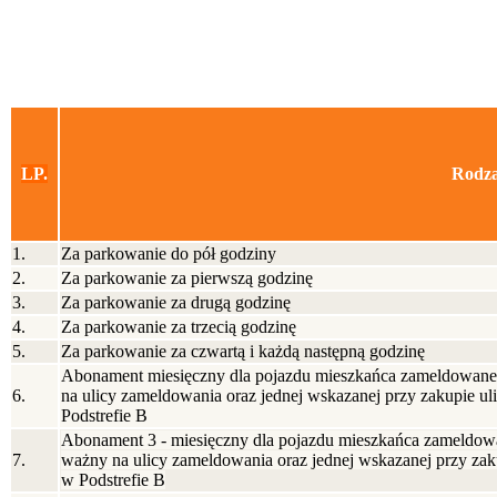
LP.
Rodza
1.
Za parkowanie do pół godziny
2.
Za parkowanie za pierwszą godzinę
3.
Za parkowanie za drugą godzinę
4.
Za parkowanie za trzecią godzinę
5.
Za parkowanie za czwartą i każdą następną godzinę
Abonament miesięczny dla pojazdu mieszkańca zameldowaneg
6.
na ulicy zameldowania oraz jednej wskazanej przy zakupie ul
Podstrefie B
Abonament 3 - miesięczny dla pojazdu mieszkańca zameldowa
7.
ważny na ulicy zameldowania oraz jednej wskazanej przy zaku
w Podstrefie B