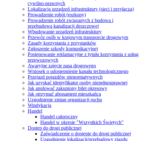
cywilno-prawnych
Lokalizacja urządzeń infrastruktury (sieci i przyłącza)
Prowadzenie robót (rozkopy)
Prowadzenie robót związanych z budowa i
przebudową kanalizacji deszczowej
Wbudowanie urządzeń infrastruktury
Przewóz osób w krajowym transporcie drogowym
Zasady korzystania z przystanków
Zgłoszenie szkody komunikacyjnej
Postępowanie reklamacyjne z tytułu korzystania z usług
przewozowych
Awaryjne zajęcie pasa drogowego
Wniosek o udostępnienie kanału technologicznego
Przejazd pojazdów nienormatywnych
Jak uzyskać identyfikator osoby niepełnosprawnej
Jak anulować zakupiony bilet okresowy
Jak otrzymać abonament mieszkańca
Uzgodnienie zmian organizacji ruchu
Windykacja
Handel
Handel całoroczny
Handel w okresie "Wszystkich Świętych"
Dostęp do drogi publicznej
Zaświadczenie o dostępie do drogi publicznej
Uzgodnienie lokalizacji/przebudowy zjazdu