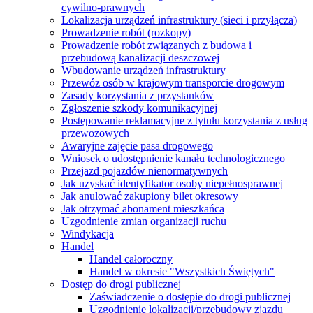
cywilno-prawnych
Lokalizacja urządzeń infrastruktury (sieci i przyłącza)
Prowadzenie robót (rozkopy)
Prowadzenie robót związanych z budowa i
przebudową kanalizacji deszczowej
Wbudowanie urządzeń infrastruktury
Przewóz osób w krajowym transporcie drogowym
Zasady korzystania z przystanków
Zgłoszenie szkody komunikacyjnej
Postępowanie reklamacyjne z tytułu korzystania z usług
przewozowych
Awaryjne zajęcie pasa drogowego
Wniosek o udostępnienie kanału technologicznego
Przejazd pojazdów nienormatywnych
Jak uzyskać identyfikator osoby niepełnosprawnej
Jak anulować zakupiony bilet okresowy
Jak otrzymać abonament mieszkańca
Uzgodnienie zmian organizacji ruchu
Windykacja
Handel
Handel całoroczny
Handel w okresie "Wszystkich Świętych"
Dostęp do drogi publicznej
Zaświadczenie o dostępie do drogi publicznej
Uzgodnienie lokalizacji/przebudowy zjazdu