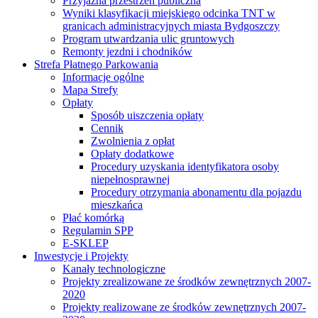
Przyjazna przestrzeń publiczna
Wyniki klasyfikacji miejskiego odcinka TNT w
granicach administracyjnych miasta Bydgoszczy
Program utwardzania ulic gruntowych
Remonty jezdni i chodników
Strefa Płatnego Parkowania
Informacje ogólne
Mapa Strefy
Opłaty
Sposób uiszczenia opłaty
Cennik
Zwolnienia z opłat
Opłaty dodatkowe
Procedury uzyskania identyfikatora osoby
niepełnosprawnej
Procedury otrzymania abonamentu dla pojazdu
mieszkańca
Płać komórką
Regulamin SPP
E-SKLEP
Inwestycje i Projekty
Kanały technologiczne
Projekty zrealizowane ze środków zewnętrznych 2007-
2020
Projekty realizowane ze środków zewnętrznych 2007-