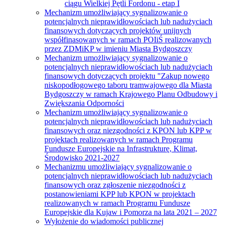
ciągu Wielkiej Pętli Fordonu - etap I
Mechanizm umożliwiający sygnalizowanie o
potencjalnych nieprawidłowościach lub nadużyciach
finansowych dotyczących projektów unijnych
współfinasowanych w ramach POIiŚ realizowanych
przez ZDMiKP w imieniu Miasta Bydgoszczy
Mechanizm umożliwiający sygnalizowanie o
potencjalnych nieprawidłowościach lub nadużyciach
finansowych dotyczących projektu "Zakup nowego
niskopodłogowego taboru tramwajowego dla Miasta
Bydgoszczy w ramach Krajowego Planu Odbudowy i
Zwiększania Odporności
Mechanizm umożliwiający sygnalizowanie o
potencjalnych nieprawidłowościach lub nadużyciach
finansowych oraz niezgodności z KPON lub KPP w
projektach realizowanych w ramach Programu
Fundusze Europejskie na Infrastrukturę, Klimat,
Środowisko 2021-2027
Mechanizmu umożliwiający sygnalizowanie o
potencjalnych nieprawidłowościach lub nadużyciach
finansowych oraz zgłoszenie niezgodności z
postanowieniami KPP lub KPON w projektach
realizowanych w ramach Programu Fundusze
Europejskie dla Kujaw i Pomorza na lata 2021 – 2027
Wyłożenie do wiadomości publicznej