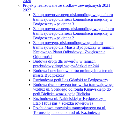
2020
Projekty realizowane ze środków zewnętrznych 2021-
2027
Zakup nowoczesnego niskopodłogowego taboru
tramwajowego dla sieci komunikacji miejskiej w
Bydgoszczy - pakiet nr 3
Zakup nowoczesnego, niskopodłogowego taboru
tramwajowego dla sieci komunikacji miejskiej w
Bydgoszczy - pakiet nr 2
Zakup nowego, niskopodłogowego taboru
tramwajowego dla Miasta Bydgoszczy w ramach
Krajowego Planu Odbudowy i Zwiększania
Odporności
Budowa drogi dla rowerów w ramach
przebudowy drogi wojewódzkiej nr 244
Budowa i przebudowa dróg gminnych na terenie
miasta Bydgoszczy
Rozbudowa pętli Las Gdański w Bydgoszczy
Budowa dwutorowego torowiska tramwajowego
wzdłuż ul. Solskiego od ronda Kujawskiego do
pętli Bielicka wraz z pętlą Bielicka
Rozbudowa ul. Nakielskiej w Bydgoszczy –
Etap I (bus pas + ścieżka rowerowa)
Przebudowa torowiska tramwajowego na ul.
Toruńskiej na odcinku od ul. Kazimierza