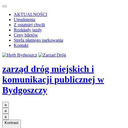
AKTUALNOŚCI
Utrudnienia
Z ostatniej chwili
Rozkłady jazdy
Ceny biletów
Strefa płatnego parkowania
Kontakt
zarząd dróg miejskich i
komunikacji publicznej
w
Bydgoszczy
a
a
a
Kontrast