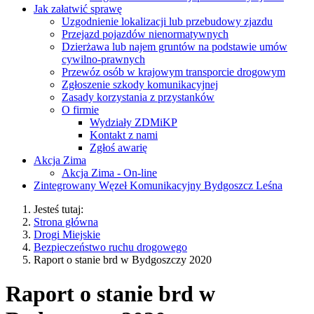
Jak załatwić sprawę
Uzgodnienie lokalizacji lub przebudowy zjazdu
Przejazd pojazdów nienormatywnych
Dzierżawa lub najem gruntów na podstawie umów
cywilno-prawnych
Przewóz osób w krajowym transporcie drogowym
Zgłoszenie szkody komunikacyjnej
Zasady korzystania z przystanków
O firmie
Wydziały ZDMiKP
Kontakt z nami
Zgłoś awarię
Akcja Zima
Akcja Zima - On-line
Zintegrowany Węzeł Komunikacyjny Bydgoszcz Leśna
Jesteś tutaj:
Strona główna
Drogi Miejskie
Bezpieczeństwo ruchu drogowego
Raport o stanie brd w Bydgoszczy 2020
Raport o stanie brd w