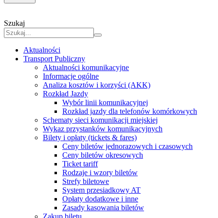
Szukaj
Aktualności
Transport Publiczny
Aktualności komunikacyjne
Informacje ogólne
Analiza kosztów i korzyści (AKK)
Rozkład Jazdy
Wybór linii komunikacyjnej
Rozkład jazdy dla telefonów komórkowych
Schematy sieci komunikacji miejskiej
Wykaz przystanków komunikacyjnych
Bilety i opłaty (tickets & fares)
Ceny biletów jednorazowych i czasowych
Ceny biletów okresowych
Ticket tariff
Rodzaje i wzory biletów
Strefy biletowe
System przesiadkowy AT
Opłaty dodatkowe i inne
Zasady kasowania biletów
Zakup biletu