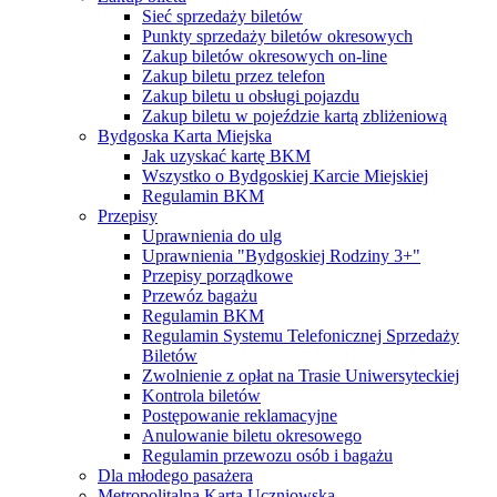
Sieć sprzedaży biletów
Punkty sprzedaży biletów okresowych
Zakup biletów okresowych on-line
Zakup biletu przez telefon
Zakup biletu u obsługi pojazdu
Zakup biletu w pojeździe kartą zbliżeniową
Bydgoska Karta Miejska
Jak uzyskać kartę BKM
Wszystko o Bydgoskiej Karcie Miejskiej
Regulamin BKM
Przepisy
Uprawnienia do ulg
Uprawnienia "Bydgoskiej Rodziny 3+"
Przepisy porządkowe
Przewóz bagażu
Regulamin BKM
Regulamin Systemu Telefonicznej Sprzedaży
Biletów
Zwolnienie z opłat na Trasie Uniwersyteckiej
Kontrola biletów
Postępowanie reklamacyjne
Anulowanie biletu okresowego
Regulamin przewozu osób i bagażu
Dla młodego pasażera
Metropolitalna Karta Uczniowska