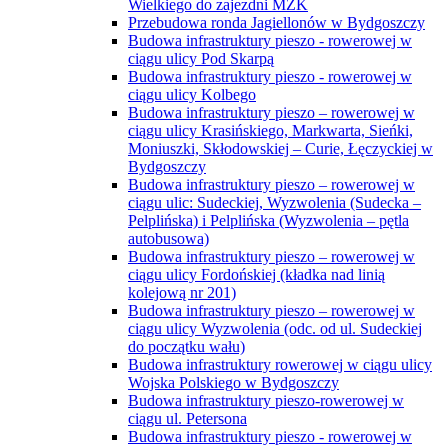
Wielkiego do zajezdni MZK
Przebudowa ronda Jagiellonów w Bydgoszczy
Budowa infrastruktury pieszo - rowerowej w
ciągu ulicy Pod Skarpą
Budowa infrastruktury pieszo - rowerowej w
ciągu ulicy Kolbego
Budowa infrastruktury pieszo – rowerowej w
ciągu ulicy Krasińskiego, Markwarta, Sieńki,
Moniuszki, Skłodowskiej – Curie, Łęczyckiej w
Bydgoszczy
Budowa infrastruktury pieszo – rowerowej w
ciągu ulic: Sudeckiej, Wyzwolenia (Sudecka –
Pelplińska) i Pelplińska (Wyzwolenia – pętla
autobusowa)
Budowa infrastruktury pieszo – rowerowej w
ciągu ulicy Fordońskiej (kładka nad linią
kolejową nr 201)
Budowa infrastruktury pieszo – rowerowej w
ciągu ulicy Wyzwolenia (odc. od ul. Sudeckiej
do początku wału)
Budowa infrastruktury rowerowej w ciągu ulicy
Wojska Polskiego w Bydgoszczy
Budowa infrastruktury pieszo-rowerowej w
ciągu ul. Petersona
Budowa infrastruktury pieszo - rowerowej w