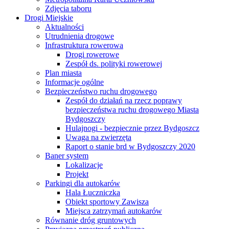
Zdjęcia taboru
Drogi Miejskie
Aktualności
Utrudnienia drogowe
Infrastruktura rowerowa
Drogi rowerowe
Zespół ds. polityki rowerowej
Plan miasta
Informacje ogólne
Bezpieczeństwo ruchu drogowego
Zespół do działań na rzecz poprawy
bezpieczeństwa ruchu drogowego Miasta
Bydgoszczy
Hulajnogi - bezpiecznie przez Bydgoszcz
Uwaga na zwierzęta
Raport o stanie brd w Bydgoszczy 2020
Baner system
Lokalizacje
Projekt
Parkingi dla autokarów
Hala Łuczniczka
Obiekt sportowy Zawisza
Miejsca zatrzymań autokarów
Równanie dróg gruntowych