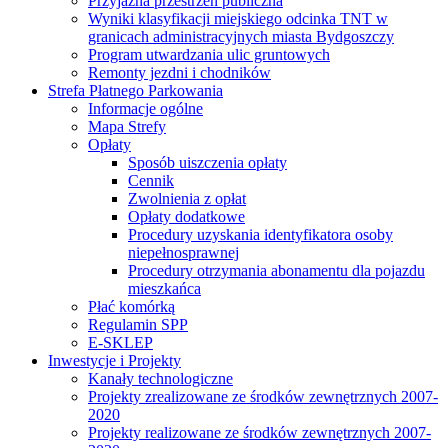
Przyjazna przestrzeń publiczna
Wyniki klasyfikacji miejskiego odcinka TNT w
granicach administracyjnych miasta Bydgoszczy
Program utwardzania ulic gruntowych
Remonty jezdni i chodników
Strefa Płatnego Parkowania
Informacje ogólne
Mapa Strefy
Opłaty
Sposób uiszczenia opłaty
Cennik
Zwolnienia z opłat
Opłaty dodatkowe
Procedury uzyskania identyfikatora osoby
niepełnosprawnej
Procedury otrzymania abonamentu dla pojazdu
mieszkańca
Płać komórką
Regulamin SPP
E-SKLEP
Inwestycje i Projekty
Kanały technologiczne
Projekty zrealizowane ze środków zewnętrznych 2007-
2020
Projekty realizowane ze środków zewnętrznych 2007-