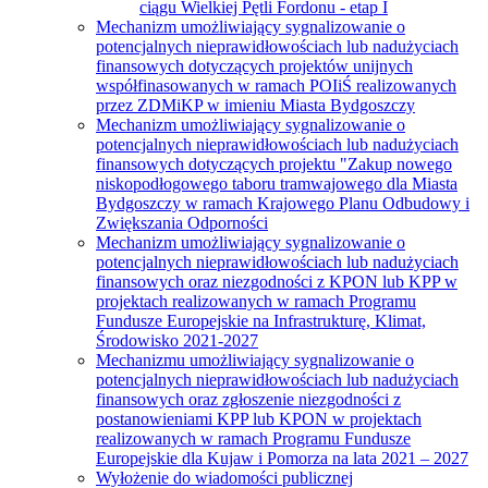
ciągu Wielkiej Pętli Fordonu - etap I
Mechanizm umożliwiający sygnalizowanie o
potencjalnych nieprawidłowościach lub nadużyciach
finansowych dotyczących projektów unijnych
współfinasowanych w ramach POIiŚ realizowanych
przez ZDMiKP w imieniu Miasta Bydgoszczy
Mechanizm umożliwiający sygnalizowanie o
potencjalnych nieprawidłowościach lub nadużyciach
finansowych dotyczących projektu "Zakup nowego
niskopodłogowego taboru tramwajowego dla Miasta
Bydgoszczy w ramach Krajowego Planu Odbudowy i
Zwiększania Odporności
Mechanizm umożliwiający sygnalizowanie o
potencjalnych nieprawidłowościach lub nadużyciach
finansowych oraz niezgodności z KPON lub KPP w
projektach realizowanych w ramach Programu
Fundusze Europejskie na Infrastrukturę, Klimat,
Środowisko 2021-2027
Mechanizmu umożliwiający sygnalizowanie o
potencjalnych nieprawidłowościach lub nadużyciach
finansowych oraz zgłoszenie niezgodności z
postanowieniami KPP lub KPON w projektach
realizowanych w ramach Programu Fundusze
Europejskie dla Kujaw i Pomorza na lata 2021 – 2027
Wyłożenie do wiadomości publicznej