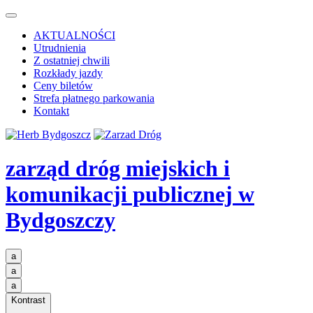
AKTUALNOŚCI
Utrudnienia
Z ostatniej chwili
Rozkłady jazdy
Ceny biletów
Strefa płatnego parkowania
Kontakt
zarząd dróg miejskich i
komunikacji publicznej
w
Bydgoszczy
a
a
a
Kontrast