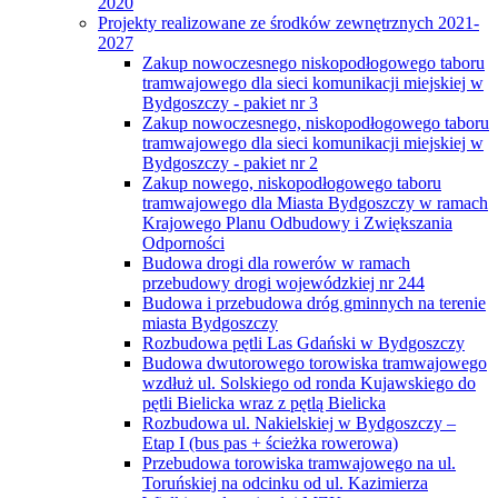
2020
Projekty realizowane ze środków zewnętrznych 2021-
2027
Zakup nowoczesnego niskopodłogowego taboru
tramwajowego dla sieci komunikacji miejskiej w
Bydgoszczy - pakiet nr 3
Zakup nowoczesnego, niskopodłogowego taboru
tramwajowego dla sieci komunikacji miejskiej w
Bydgoszczy - pakiet nr 2
Zakup nowego, niskopodłogowego taboru
tramwajowego dla Miasta Bydgoszczy w ramach
Krajowego Planu Odbudowy i Zwiększania
Odporności
Budowa drogi dla rowerów w ramach
przebudowy drogi wojewódzkiej nr 244
Budowa i przebudowa dróg gminnych na terenie
miasta Bydgoszczy
Rozbudowa pętli Las Gdański w Bydgoszczy
Budowa dwutorowego torowiska tramwajowego
wzdłuż ul. Solskiego od ronda Kujawskiego do
pętli Bielicka wraz z pętlą Bielicka
Rozbudowa ul. Nakielskiej w Bydgoszczy –
Etap I (bus pas + ścieżka rowerowa)
Przebudowa torowiska tramwajowego na ul.
Toruńskiej na odcinku od ul. Kazimierza