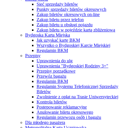
Sieć sprzedaży biletów
Punkty sprzedaży biletów okresowych
Zakup biletów okresowych on-line
Zakup biletu przez telefon
Zakup biletu u obsługi pojazdu
Zakup biletu w pojeździe kartą zbliżeniową
Bydgoska Karta Miejska
Jak uzyskać kartę BKM
Wszystko o Bydgoskiej Karcie Miejskiej
Regulamin BKM
Przepisy
Uprawnienia do ulg
Uprawnienia "Bydgoskiej Rodziny 3+"
Przepisy porządkowe
Przewóz bagażu
Regulamin BKM
Regulamin Systemu Telefonicznej Sprzedaży
Biletów
Zwolnienie z opłat na Trasie Uniwersyteckiej
Kontrola biletów
Postępowanie reklamacyjne
Anulowanie biletu okresowego
Regulamin przewozu osób i bagażu
Dla młodego pasażera
Metropolitalna Karta Uczniowska