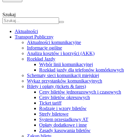
Szukaj
Aktualności
Transport Publiczny
Aktualności komunikacyjne
Informacje ogólne
Analiza kosztów i korzyści (AKK)
Rozkład Jazdy
Wybór linii komunikacyjnej
Rozkład jazdy dla telefonów komórkowych
Schematy sieci komunikacji miejskiej
Wykaz przystanków komunikacyjnych
Bilety i opłaty (tickets & fares)
Ceny biletów jednorazowych i czasowych
Ceny biletów okresowych
Ticket tariff
Rodzaje i wzory biletów
Strefy biletowe
System przesiadkowy AT
Opłaty dodatkowe i inne
Zasady kasowania biletów
Zakup biletu