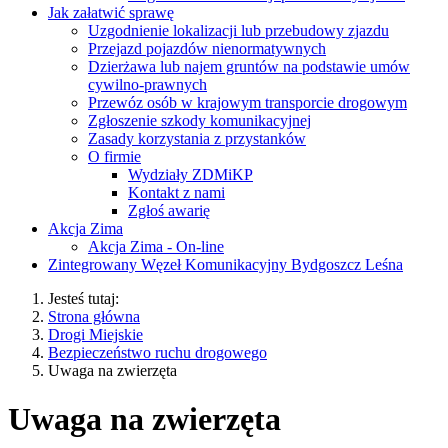
Jak załatwić sprawę
Uzgodnienie lokalizacji lub przebudowy zjazdu
Przejazd pojazdów nienormatywnych
Dzierżawa lub najem gruntów na podstawie umów
cywilno-prawnych
Przewóz osób w krajowym transporcie drogowym
Zgłoszenie szkody komunikacyjnej
Zasady korzystania z przystanków
O firmie
Wydziały ZDMiKP
Kontakt z nami
Zgłoś awarię
Akcja Zima
Akcja Zima - On-line
Zintegrowany Węzeł Komunikacyjny Bydgoszcz Leśna
Jesteś tutaj:
Strona główna
Drogi Miejskie
Bezpieczeństwo ruchu drogowego
Uwaga na zwierzęta
Uwaga na zwierzęta