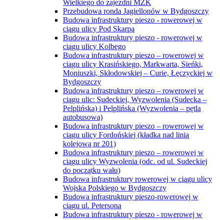
Wielkiego do zajezdni MZK
Przebudowa ronda Jagiellonów w Bydgoszczy
Budowa infrastruktury pieszo - rowerowej w
ciągu ulicy Pod Skarpą
Budowa infrastruktury pieszo - rowerowej w
ciągu ulicy Kolbego
Budowa infrastruktury pieszo – rowerowej w
ciągu ulicy Krasińskiego, Markwarta, Sieńki,
Moniuszki, Skłodowskiej – Curie, Łęczyckiej w
Bydgoszczy
Budowa infrastruktury pieszo – rowerowej w
ciągu ulic: Sudeckiej, Wyzwolenia (Sudecka –
Pelplińska) i Pelplińska (Wyzwolenia – pętla
autobusowa)
Budowa infrastruktury pieszo – rowerowej w
ciągu ulicy Fordońskiej (kładka nad linią
kolejową nr 201)
Budowa infrastruktury pieszo – rowerowej w
ciągu ulicy Wyzwolenia (odc. od ul. Sudeckiej
do początku wału)
Budowa infrastruktury rowerowej w ciągu ulicy
Wojska Polskiego w Bydgoszczy
Budowa infrastruktury pieszo-rowerowej w
ciągu ul. Petersona
Budowa infrastruktury pieszo - rowerowej w