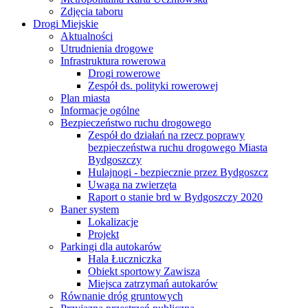
Zdjęcia taboru
Drogi Miejskie
Aktualności
Utrudnienia drogowe
Infrastruktura rowerowa
Drogi rowerowe
Zespół ds. polityki rowerowej
Plan miasta
Informacje ogólne
Bezpieczeństwo ruchu drogowego
Zespół do działań na rzecz poprawy
bezpieczeństwa ruchu drogowego Miasta
Bydgoszczy
Hulajnogi - bezpiecznie przez Bydgoszcz
Uwaga na zwierzęta
Raport o stanie brd w Bydgoszczy 2020
Baner system
Lokalizacje
Projekt
Parkingi dla autokarów
Hala Łuczniczka
Obiekt sportowy Zawisza
Miejsca zatrzymań autokarów
Równanie dróg gruntowych