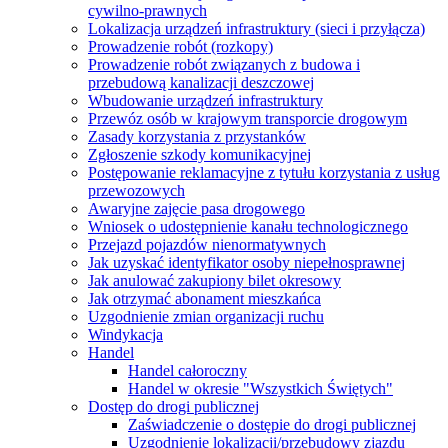
cywilno-prawnych
Lokalizacja urządzeń infrastruktury (sieci i przyłącza)
Prowadzenie robót (rozkopy)
Prowadzenie robót związanych z budowa i
przebudową kanalizacji deszczowej
Wbudowanie urządzeń infrastruktury
Przewóz osób w krajowym transporcie drogowym
Zasady korzystania z przystanków
Zgłoszenie szkody komunikacyjnej
Postępowanie reklamacyjne z tytułu korzystania z usług
przewozowych
Awaryjne zajęcie pasa drogowego
Wniosek o udostępnienie kanału technologicznego
Przejazd pojazdów nienormatywnych
Jak uzyskać identyfikator osoby niepełnosprawnej
Jak anulować zakupiony bilet okresowy
Jak otrzymać abonament mieszkańca
Uzgodnienie zmian organizacji ruchu
Windykacja
Handel
Handel całoroczny
Handel w okresie "Wszystkich Świętych"
Dostęp do drogi publicznej
Zaświadczenie o dostępie do drogi publicznej
Uzgodnienie lokalizacji/przebudowy zjazdu