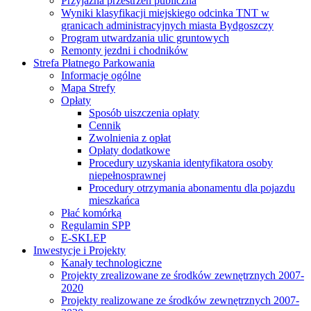
Przyjazna przestrzeń publiczna
Wyniki klasyfikacji miejskiego odcinka TNT w
granicach administracyjnych miasta Bydgoszczy
Program utwardzania ulic gruntowych
Remonty jezdni i chodników
Strefa Płatnego Parkowania
Informacje ogólne
Mapa Strefy
Opłaty
Sposób uiszczenia opłaty
Cennik
Zwolnienia z opłat
Opłaty dodatkowe
Procedury uzyskania identyfikatora osoby
niepełnosprawnej
Procedury otrzymania abonamentu dla pojazdu
mieszkańca
Płać komórką
Regulamin SPP
E-SKLEP
Inwestycje i Projekty
Kanały technologiczne
Projekty zrealizowane ze środków zewnętrznych 2007-
2020
Projekty realizowane ze środków zewnętrznych 2007-