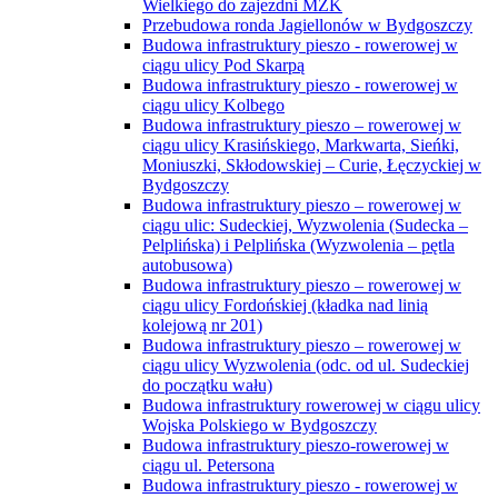
Wielkiego do zajezdni MZK
Przebudowa ronda Jagiellonów w Bydgoszczy
Budowa infrastruktury pieszo - rowerowej w
ciągu ulicy Pod Skarpą
Budowa infrastruktury pieszo - rowerowej w
ciągu ulicy Kolbego
Budowa infrastruktury pieszo – rowerowej w
ciągu ulicy Krasińskiego, Markwarta, Sieńki,
Moniuszki, Skłodowskiej – Curie, Łęczyckiej w
Bydgoszczy
Budowa infrastruktury pieszo – rowerowej w
ciągu ulic: Sudeckiej, Wyzwolenia (Sudecka –
Pelplińska) i Pelplińska (Wyzwolenia – pętla
autobusowa)
Budowa infrastruktury pieszo – rowerowej w
ciągu ulicy Fordońskiej (kładka nad linią
kolejową nr 201)
Budowa infrastruktury pieszo – rowerowej w
ciągu ulicy Wyzwolenia (odc. od ul. Sudeckiej
do początku wału)
Budowa infrastruktury rowerowej w ciągu ulicy
Wojska Polskiego w Bydgoszczy
Budowa infrastruktury pieszo-rowerowej w
ciągu ul. Petersona
Budowa infrastruktury pieszo - rowerowej w