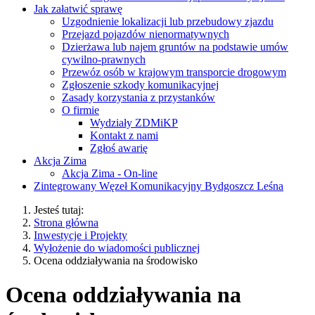
Jak załatwić sprawę
Uzgodnienie lokalizacji lub przebudowy zjazdu
Przejazd pojazdów nienormatywnych
Dzierżawa lub najem gruntów na podstawie umów
cywilno-prawnych
Przewóz osób w krajowym transporcie drogowym
Zgłoszenie szkody komunikacyjnej
Zasady korzystania z przystanków
O firmie
Wydziały ZDMiKP
Kontakt z nami
Zgłoś awarię
Akcja Zima
Akcja Zima - On-line
Zintegrowany Węzeł Komunikacyjny Bydgoszcz Leśna
Jesteś tutaj:
Strona główna
Inwestycje i Projekty
Wyłożenie do wiadomości publicznej
Ocena oddziaływania na środowisko
Ocena oddziaływania na