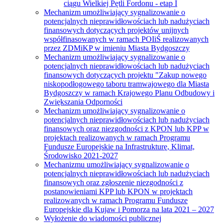
ciągu Wielkiej Pętli Fordonu - etap I
Mechanizm umożliwiający sygnalizowanie o
potencjalnych nieprawidłowościach lub nadużyciach
finansowych dotyczących projektów unijnych
współfinasowanych w ramach POIiŚ realizowanych
przez ZDMiKP w imieniu Miasta Bydgoszczy
Mechanizm umożliwiający sygnalizowanie o
potencjalnych nieprawidłowościach lub nadużyciach
finansowych dotyczących projektu "Zakup nowego
niskopodłogowego taboru tramwajowego dla Miasta
Bydgoszczy w ramach Krajowego Planu Odbudowy i
Zwiększania Odporności
Mechanizm umożliwiający sygnalizowanie o
potencjalnych nieprawidłowościach lub nadużyciach
finansowych oraz niezgodności z KPON lub KPP w
projektach realizowanych w ramach Programu
Fundusze Europejskie na Infrastrukturę, Klimat,
Środowisko 2021-2027
Mechanizmu umożliwiający sygnalizowanie o
potencjalnych nieprawidłowościach lub nadużyciach
finansowych oraz zgłoszenie niezgodności z
postanowieniami KPP lub KPON w projektach
realizowanych w ramach Programu Fundusze
Europejskie dla Kujaw i Pomorza na lata 2021 – 2027
Wyłożenie do wiadomości publicznej