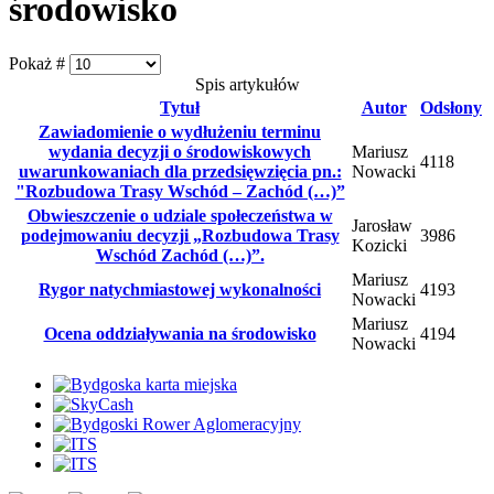
środowisko
Pokaż #
Spis artykułów
Tytuł
Autor
Odsłony
Zawiadomienie o wydłużeniu terminu
wydania decyzji o środowiskowych
Mariusz
4118
uwarunkowaniach dla przedsięwzięcia pn.:
Nowacki
"Rozbudowa Trasy Wschód – Zachód (…)”
Obwieszczenie o udziale społeczeństwa w
Jarosław
podejmowaniu decyzji „Rozbudowa Trasy
3986
Kozicki
Wschód Zachód (…)”.
Mariusz
Rygor natychmiastowej wykonalności
4193
Nowacki
Mariusz
Ocena oddziaływania na środowisko
4194
Nowacki