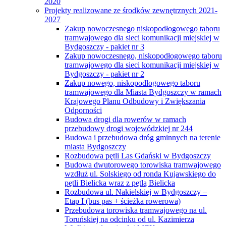
2020
Projekty realizowane ze środków zewnętrznych 2021-
2027
Zakup nowoczesnego niskopodłogowego taboru
tramwajowego dla sieci komunikacji miejskiej w
Bydgoszczy - pakiet nr 3
Zakup nowoczesnego, niskopodłogowego taboru
tramwajowego dla sieci komunikacji miejskiej w
Bydgoszczy - pakiet nr 2
Zakup nowego, niskopodłogowego taboru
tramwajowego dla Miasta Bydgoszczy w ramach
Krajowego Planu Odbudowy i Zwiększania
Odporności
Budowa drogi dla rowerów w ramach
przebudowy drogi wojewódzkiej nr 244
Budowa i przebudowa dróg gminnych na terenie
miasta Bydgoszczy
Rozbudowa pętli Las Gdański w Bydgoszczy
Budowa dwutorowego torowiska tramwajowego
wzdłuż ul. Solskiego od ronda Kujawskiego do
pętli Bielicka wraz z pętlą Bielicka
Rozbudowa ul. Nakielskiej w Bydgoszczy –
Etap I (bus pas + ścieżka rowerowa)
Przebudowa torowiska tramwajowego na ul.
Toruńskiej na odcinku od ul. Kazimierza