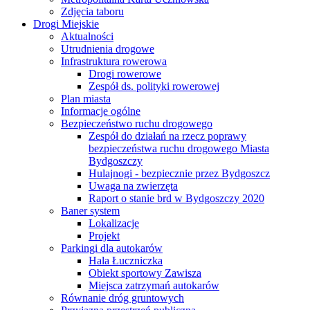
Zdjęcia taboru
Drogi Miejskie
Aktualności
Utrudnienia drogowe
Infrastruktura rowerowa
Drogi rowerowe
Zespół ds. polityki rowerowej
Plan miasta
Informacje ogólne
Bezpieczeństwo ruchu drogowego
Zespół do działań na rzecz poprawy
bezpieczeństwa ruchu drogowego Miasta
Bydgoszczy
Hulajnogi - bezpiecznie przez Bydgoszcz
Uwaga na zwierzęta
Raport o stanie brd w Bydgoszczy 2020
Baner system
Lokalizacje
Projekt
Parkingi dla autokarów
Hala Łuczniczka
Obiekt sportowy Zawisza
Miejsca zatrzymań autokarów
Równanie dróg gruntowych