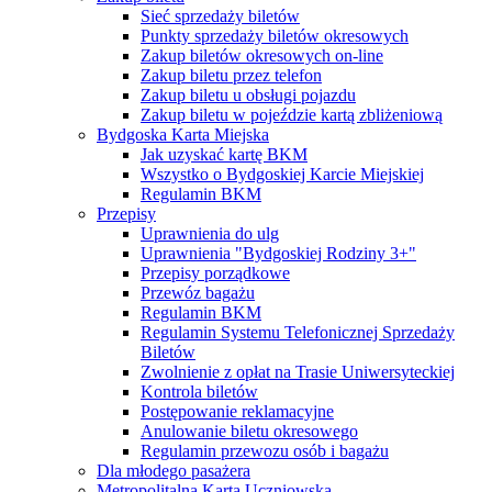
Sieć sprzedaży biletów
Punkty sprzedaży biletów okresowych
Zakup biletów okresowych on-line
Zakup biletu przez telefon
Zakup biletu u obsługi pojazdu
Zakup biletu w pojeździe kartą zbliżeniową
Bydgoska Karta Miejska
Jak uzyskać kartę BKM
Wszystko o Bydgoskiej Karcie Miejskiej
Regulamin BKM
Przepisy
Uprawnienia do ulg
Uprawnienia "Bydgoskiej Rodziny 3+"
Przepisy porządkowe
Przewóz bagażu
Regulamin BKM
Regulamin Systemu Telefonicznej Sprzedaży
Biletów
Zwolnienie z opłat na Trasie Uniwersyteckiej
Kontrola biletów
Postępowanie reklamacyjne
Anulowanie biletu okresowego
Regulamin przewozu osób i bagażu
Dla młodego pasażera
Metropolitalna Karta Uczniowska