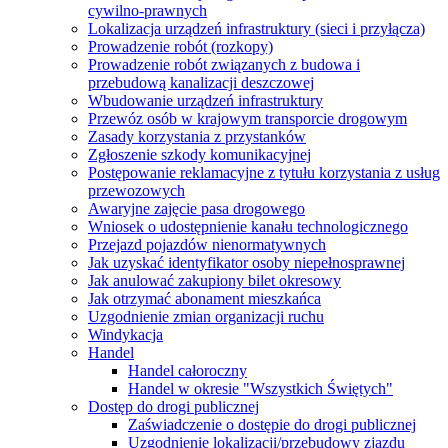
cywilno-prawnych
Lokalizacja urządzeń infrastruktury (sieci i przyłącza)
Prowadzenie robót (rozkopy)
Prowadzenie robót związanych z budowa i
przebudową kanalizacji deszczowej
Wbudowanie urządzeń infrastruktury
Przewóz osób w krajowym transporcie drogowym
Zasady korzystania z przystanków
Zgłoszenie szkody komunikacyjnej
Postępowanie reklamacyjne z tytułu korzystania z usług
przewozowych
Awaryjne zajęcie pasa drogowego
Wniosek o udostępnienie kanału technologicznego
Przejazd pojazdów nienormatywnych
Jak uzyskać identyfikator osoby niepełnosprawnej
Jak anulować zakupiony bilet okresowy
Jak otrzymać abonament mieszkańca
Uzgodnienie zmian organizacji ruchu
Windykacja
Handel
Handel całoroczny
Handel w okresie "Wszystkich Świętych"
Dostęp do drogi publicznej
Zaświadczenie o dostępie do drogi publicznej
Uzgodnienie lokalizacji/przebudowy zjazdu