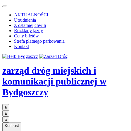
AKTUALNOŚCI
Utrudnienia
Z ostatniej chwili
Rozkłady jazdy
Ceny biletów
Strefa płatnego parkowania
Kontakt
zarząd dróg miejskich i
komunikacji publicznej
w
Bydgoszczy
a
a
a
Kontrast