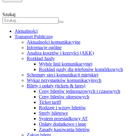
Szukaj
Aktualności
Transport Publiczny
Aktualności komunikacyjne
Informacje ogólne
Analiza kosztów i korzyści (AKK)
Rozkład Jazdy
Wybór linii komunikacyjnej
Rozkład jazdy dla telefonów komórkowych
Schematy sieci komunikacji miejskiej
Wykaz przystanków komunikacyjnych
Bilety i opłaty (tickets & fares)
Ceny biletów jednorazowych i czasowych
Ceny biletów okresowych
Ticket tariff
Rodzaje i wzory biletów
Strefy biletowe
System przesiadkowy AT
Opłaty dodatkowe i inne
Zasady kasowania biletów
Zakup biletu