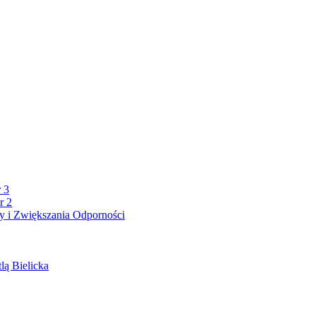
 3
r 2
 i Zwiększania Odporności
lą Bielicka