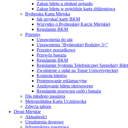
Zakup biletu u obsługi pojazdu
Zakup biletu w pojeździe kartą zbliżeniową
Bydgoska Karta Miejska
Jak uzyskać kartę BKM
Wszystko o Bydgoskiej Karcie Miejskiej
Regulamin BKM
Przepisy
Uprawnienia do ulg
Uprawnienia "Bydgoskiej Rodziny 3+"
Przepisy porządkowe
Przewóz bagażu
Regulamin BKM
Regulamin Systemu Telefonicznej Sprzedaży Bile
Zwolnienie z opłat na Trasie Uniwersyteckiej
Kontrola biletów
Postępowanie reklamacyjne
Anulowanie biletu okresowego
Regulamin przewozu osób i bagażu
Dla młodego pasażera
Metropolitalna Karta Uczniowska
Zdjęcia taboru
Drogi Miejskie
Aktualności
Utrudnienia drogowe
Infrastruktura rowerowa