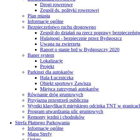
Drogi rowerowe
Zespół ds. polityki rowerowej
Plan miasta
Informacje ogólne
Bezpieczeństwo ruchu drogowego
Zespół do działań na rzecz poprawy bezpieczeńs
Hulajnogi - bezpiecznie przez Bydgoszcz
Uwaga na zwierzęta
Raport o stanie brd w Bydgoszczy 2020
Baner system
Lokalizacje
Projekt
Parkingi dla autokarów
Hala Łuczniczka
Obiekt sportowy Zawisza
Miejsca zatrzymań autokarów
Równanie dróg gruntowych
Przyjazna przestrzeń publiczna
Wyniki klasyfikacji miejskiego odcinka TNT w granicac
Program utwardzania ulic gruntowych
Remonty jezdni i chodników
Strefa Płatnego Parkowania
Informacje ogólne
Mapa Strefy
Opłaty