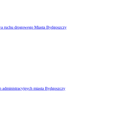
twa ruchu drogowego Miasta Bydgoszczy
h administracyjnych miasta Bydgoszczy