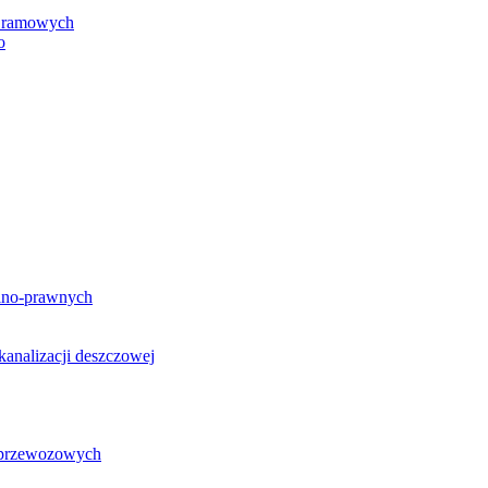
h ramowych
o
lno-prawnych
analizacji deszczowej
g przewozowych