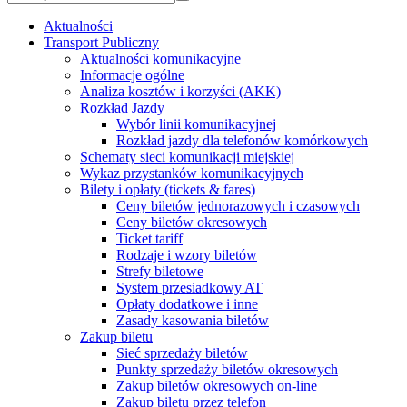
Aktualności
Transport Publiczny
Aktualności komunikacyjne
Informacje ogólne
Analiza kosztów i korzyści (AKK)
Rozkład Jazdy
Wybór linii komunikacyjnej
Rozkład jazdy dla telefonów komórkowych
Schematy sieci komunikacji miejskiej
Wykaz przystanków komunikacyjnych
Bilety i opłaty (tickets & fares)
Ceny biletów jednorazowych i czasowych
Ceny biletów okresowych
Ticket tariff
Rodzaje i wzory biletów
Strefy biletowe
System przesiadkowy AT
Opłaty dodatkowe i inne
Zasady kasowania biletów
Zakup biletu
Sieć sprzedaży biletów
Punkty sprzedaży biletów okresowych
Zakup biletów okresowych on-line
Zakup biletu przez telefon