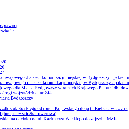
osprawnej
eszkańca
2020
020
027
mwajowego dla sieci komunikacji miejskiej w Bydgoszczy - pakiet nr
amwajowego dla sieci komunikacji miejskiej w Bydgoszczy - pakiet n
jowego dla Miasta Bydgoszczy w ramach Krajowego Planu Odbudowy
 drogi wojewódzkiej nr 244
miasta Bydgoszczy
ż ul. Solskiego od ronda Kujawskiego do pętli Bielicka wraz z pęt
 (bus pas + ścieżka rowerowa)
skiej na odcinku od ul. Kazimierza Wielkiego do zajezdni MZK