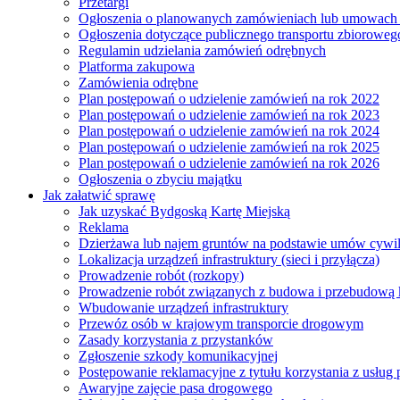
Przetargi
Ogłoszenia o planowanych zamówieniach lub umowac
Ogłoszenia dotyczące publicznego transportu zbioroweg
Regulamin udzielania zamówień odrębnych
Platforma zakupowa
Zamówienia odrębne
Plan postępowań o udzielenie zamówień na rok 2022
Plan postępowań o udzielenie zamówień na rok 2023
Plan postępowań o udzielenie zamówień na rok 2024
Plan postępowań o udzielenie zamówień na rok 2025
Plan postępowań o udzielenie zamówień na rok 2026
Ogłoszenia o zbyciu majątku
Jak załatwić sprawę
Jak uzyskać Bydgoską Kartę Miejską
Reklama
Dzierżawa lub najem gruntów na podstawie umów cywi
Lokalizacja urządzeń infrastruktury (sieci i przyłącza)
Prowadzenie robót (rozkopy)
Prowadzenie robót związanych z budowa i przebudową k
Wbudowanie urządzeń infrastruktury
Przewóz osób w krajowym transporcie drogowym
Zasady korzystania z przystanków
Zgłoszenie szkody komunikacyjnej
Postępowanie reklamacyjne z tytułu korzystania z usłu
Awaryjne zajęcie pasa drogowego