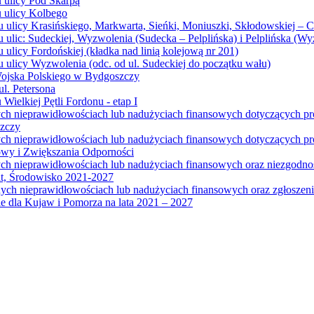
u ulicy Pod Skarpą
u ulicy Kolbego
u ulicy Krasińskiego, Markwarta, Sieńki, Moniuszki, Skłodowskiej – 
 ulic: Sudeckiej, Wyzwolenia (Sudecka – Pelplińska) i Pelplińska (W
 ulicy Fordońskiej (kładka nad linią kolejową nr 201)
 ulicy Wyzwolenia (odc. od ul. Sudeckiej do początku wału)
Wojska Polskiego w Bydgoszczy
l. Petersona
Wielkiej Pętli Fordonu - etap I
ych nieprawidłowościach lub nadużyciach finansowych dotyczących p
szczy
ych nieprawidłowościach lub nadużyciach finansowych dotyczących 
wy i Zwiększania Odporności
ych nieprawidłowościach lub nadużyciach finansowych oraz niezgodn
at, Środowisko 2021-2027
ych nieprawidłowościach lub nadużyciach finansowych oraz zgłosze
 dla Kujaw i Pomorza na lata 2021 – 2027