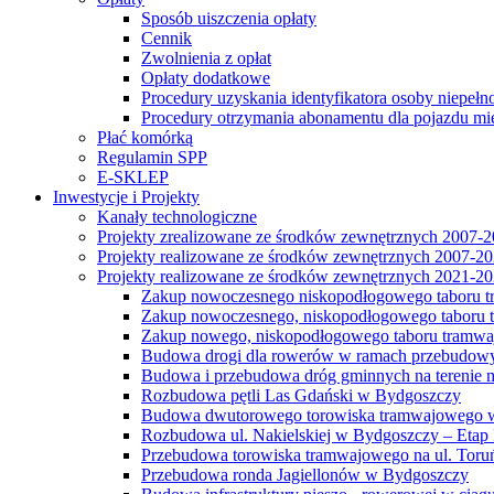
Sposób uiszczenia opłaty
Cennik
Zwolnienia z opłat
Opłaty dodatkowe
Procedury uzyskania identyfikatora osoby niepełn
Procedury otrzymania abonamentu dla pojazdu mi
Płać komórką
Regulamin SPP
E-SKLEP
Inwestycje i Projekty
Kanały technologiczne
Projekty zrealizowane ze środków zewnętrznych 2007-
Projekty realizowane ze środków zewnętrznych 2007-2
Projekty realizowane ze środków zewnętrznych 2021-2
Zakup nowoczesnego niskopodłogowego taboru tra
Zakup nowoczesnego, niskopodłogowego taboru tr
Zakup nowego, niskopodłogowego taboru tramwa
Budowa drogi dla rowerów w ramach przebudowy
Budowa i przebudowa dróg gminnych na terenie 
Rozbudowa pętli Las Gdański w Bydgoszczy
Budowa dwutorowego torowiska tramwajowego wzdłu
Rozbudowa ul. Nakielskiej w Bydgoszczy – Etap I
Przebudowa torowiska tramwajowego na ul. Toruń
Przebudowa ronda Jagiellonów w Bydgoszczy