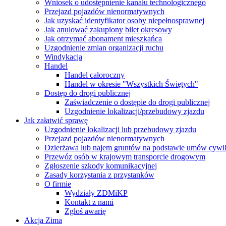
Wniosek o udostępnienie kanału technologicznego
Przejazd pojazdów nienormatywnych
Jak uzyskać identyfikator osoby niepełnosprawnej
Jak anulować zakupiony bilet okresowy
Jak otrzymać abonament mieszkańca
Uzgodnienie zmian organizacji ruchu
Windykacja
Handel
Handel całoroczny
Handel w okresie "Wszystkich Świętych"
Dostęp do drogi publicznej
Zaświadczenie o dostępie do drogi publicznej
Uzgodnienie lokalizacji/przebudowy zjazdu
Jak załatwić sprawę
Uzgodnienie lokalizacji lub przebudowy zjazdu
Przejazd pojazdów nienormatywnych
Dzierżawa lub najem gruntów na podstawie umów cywi
Przewóz osób w krajowym transporcie drogowym
Zgłoszenie szkody komunikacyjnej
Zasady korzystania z przystanków
O firmie
Wydziały ZDMiKP
Kontakt z nami
Zgłoś awarię
Akcja Zima