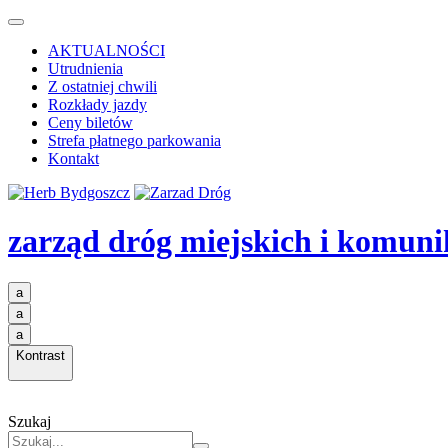
AKTUALNOŚCI
Utrudnienia
Z ostatniej chwili
Rozkłady jazdy
Ceny biletów
Strefa płatnego parkowania
Kontakt
zarząd dróg miejskich i komuni
a
a
a
Kontrast
Szukaj