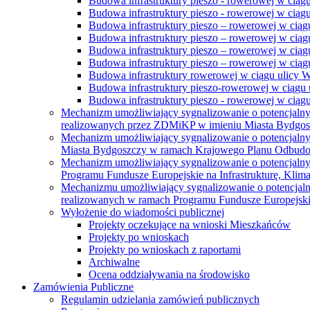
Budowa infrastruktury pieszo - rowerowej w ciąg
Budowa infrastruktury pieszo - rowerowej w ciąg
Budowa infrastruktury pieszo – rowerowej w ciąg
Budowa infrastruktury pieszo – rowerowej w ciągu
Budowa infrastruktury pieszo – rowerowej w ciągu
Budowa infrastruktury pieszo – rowerowej w ciągu
Budowa infrastruktury rowerowej w ciągu ulicy 
Budowa infrastruktury pieszo-rowerowej w ciągu u
Budowa infrastruktury pieszo - rowerowej w ciągu 
Mechanizm umożliwiający sygnalizowanie o potencjaln
realizowanych przez ZDMiKP w imieniu Miasta Bydgo
Mechanizm umożliwiający sygnalizowanie o potencjaln
Miasta Bydgoszczy w ramach Krajowego Planu Odbudo
Mechanizm umożliwiający sygnalizowanie o potencjaln
Programu Fundusze Europejskie na Infrastrukturę, Klim
Mechanizmu umożliwiający sygnalizowanie o potencjaln
realizowanych w ramach Programu Fundusze Europejskie
Wyłożenie do wiadomości publicznej
Projekty oczekujące na wnioski Mieszkańców
Projekty po wnioskach
Projekty po wnioskach z raportami
Archiwalne
Ocena oddziaływania na środowisko
Zamówienia Publiczne
Regulamin udzielania zamówień publicznych