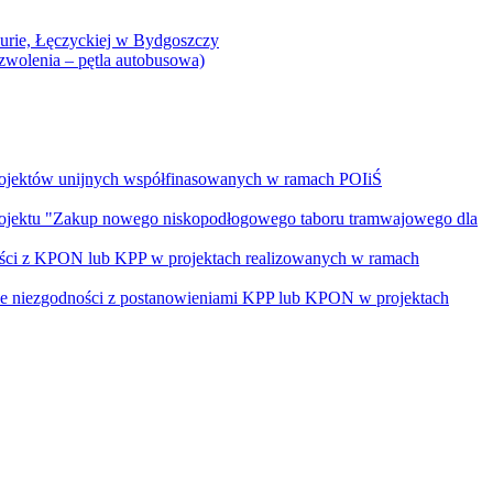
Curie, Łęczyckiej w Bydgoszczy
yzwolenia – pętla autobusowa)
rojektów unijnych współfinasowanych w ramach POIiŚ
projektu "Zakup nowego niskopodłogowego taboru tramwajowego dla
ości z KPON lub KPP w projektach realizowanych w ramach
nie niezgodności z postanowieniami KPP lub KPON w projektach