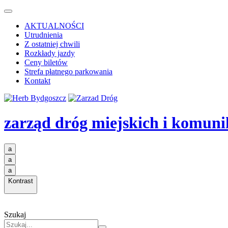
AKTUALNOŚCI
Utrudnienia
Z ostatniej chwili
Rozkłady jazdy
Ceny biletów
Strefa płatnego parkowania
Kontakt
zarząd dróg miejskich i komuni
a
a
a
Kontrast
Szukaj