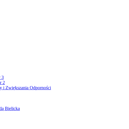
 3
r 2
 i Zwiększania Odporności
lą Bielicka