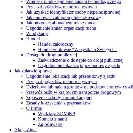
Wniosek o udostępnienie kanału technologicznego
Przejazd pojazdów nienormatywnych
Jak uzyskać identyfikator osoby niepełnosprawnej
Jak anulować zakupiony bilet okresowy
Jak otrzymać abonament mieszkańca
Uzgodnienie zmian organizacji ruchu
Windykacja
Handel
Handel całoroczny
Handel w okresie "Wszystkich Świętych"
Dostęp do drogi publicznej
Zaświadczenie o dostępie do drogi publicznej
Uzgodnienie lokalizacji/przebudowy zjazdu
Jak załatwić sprawę
Uzgodnienie lokalizacji lub przebudowy zjazdu
Przejazd pojazdów nienormatywnych
Dzierżawa lub najem gruntów na podstawie umów cywi
Przewóz osób w krajowym transporcie drogowym
Zgłoszenie szkody komunikacyjnej
Zasady korzystania z przystanków
O firmie
Wydziały ZDMiKP
Kontakt z nami
Zgłoś awarię
Akcja Zima