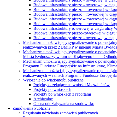
Budowa infrastruktury pieszo - rowerowej w ciąg
Budowa infrastruktury pieszo - rowerowej w ciąg
Budowa infrastruktury pieszo – rowerowej w ciąg
Budowa infrastruktury pieszo – rowerowej w ciągu
Budowa infrastruktury pieszo – rowerowej w ciągu
Budowa infrastruktury pieszo – rowerowej w ciągu
Budowa infrastruktury rowerowej w ciągu ulicy 
Budowa infrastruktury pieszo-rowerowej w ciągu u
Budowa infrastruktury pieszo - rowerowej w ciągu 
Mechanizm umożliwiający sygnalizowanie o potencjaln
realizowanych przez ZDMiKP w imieniu Miasta Bydgo
Mechanizm umożliwiający sygnalizowanie o potencjaln
Miasta Bydgoszczy w ramach Krajowego Planu Odbudo
Mechanizm umożliwiający sygnalizowanie o potencjaln
Programu Fundusze Europejskie na Infrastrukturę, Klim
Mechanizmu umożliwiający sygnalizowanie o potencjaln
realizowanych w ramach Programu Fundusze Europejskie
Wyłożenie do wiadomości publicznej
Projekty oczekujące na wnioski Mieszkańców
Projekty po wnioskach
Projekty po wnioskach z raportami
Archiwalne
Ocena oddziaływania na środowisko
Zamówienia Publiczne
Regulamin udzielania zamówień publicznych