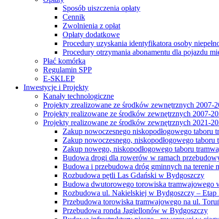
Sposób uiszczenia opłaty
Cennik
Zwolnienia z opłat
Opłaty dodatkowe
Procedury uzyskania identyfikatora osoby niepełn
Procedury otrzymania abonamentu dla pojazdu mi
Płać komórką
Regulamin SPP
E-SKLEP
Inwestycje i Projekty
Kanały technologiczne
Projekty zrealizowane ze środków zewnętrznych 2007-
Projekty realizowane ze środków zewnętrznych 2007-2
Projekty realizowane ze środków zewnętrznych 2021-2
Zakup nowoczesnego niskopodłogowego taboru tra
Zakup nowoczesnego, niskopodłogowego taboru tr
Zakup nowego, niskopodłogowego taboru tramwa
Budowa drogi dla rowerów w ramach przebudowy
Budowa i przebudowa dróg gminnych na terenie 
Rozbudowa pętli Las Gdański w Bydgoszczy
Budowa dwutorowego torowiska tramwajowego wzdłu
Rozbudowa ul. Nakielskiej w Bydgoszczy – Etap I
Przebudowa torowiska tramwajowego na ul. Toruń
Przebudowa ronda Jagiellonów w Bydgoszczy