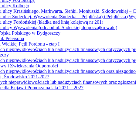
u ulicy Pod Skarpą
u ulicy Kolbego
u ulicy Krasińskiego, Markwarta, Sieńki, Moniuszki, Skłodowskiej – 
 ulic: Sudeckiej, Wyzwolenia (Sudecka – Pelplińska) i Pelplińska (W
 ulicy Fordońskiej (kładka nad linią kolejową nr 201)
 ulicy Wyzwolenia (odc. od ul. Sudeckiej do początku wału)
Wojska Polskiego w Bydgoszczy
l. Petersona
Wielkiej Pętli Fordonu - etap I
ych nieprawidłowościach lub nadużyciach finansowych dotyczących p
szczy
ych nieprawidłowościach lub nadużyciach finansowych dotyczących 
wy i Zwiększania Odporności
ych nieprawidłowościach lub nadużyciach finansowych oraz niezgodn
at, Środowisko 2021-2027
ych nieprawidłowościach lub nadużyciach finansowych oraz zgłosze
 dla Kujaw i Pomorza na lata 2021 – 2027