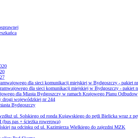
osprawnej
eszkańca
2020
020
027
mwajowego dla sieci komunikacji miejskiej w Bydgoszczy - pakiet nr
amwajowego dla sieci komunikacji miejskiej w Bydgoszczy - pakiet n
jowego dla Miasta Bydgoszczy w ramach Krajowego Planu Odbudowy
 drogi wojewódzkiej nr 244
miasta Bydgoszczy
ż ul. Solskiego od ronda Kujawskiego do pętli Bielicka wraz z pęt
 (bus pas + ścieżka rowerowa)
skiej na odcinku od ul. Kazimierza Wielkiego do zajezdni MZK