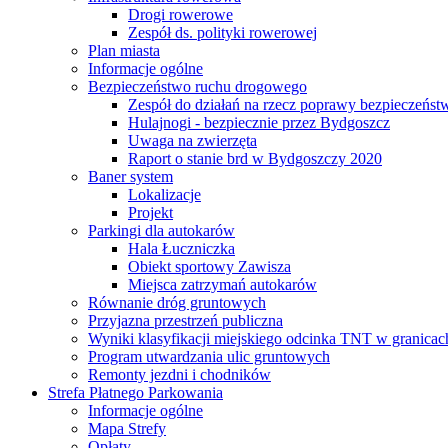
Drogi rowerowe
Zespół ds. polityki rowerowej
Plan miasta
Informacje ogólne
Bezpieczeństwo ruchu drogowego
Zespół do działań na rzecz poprawy bezpieczeńs
Hulajnogi - bezpiecznie przez Bydgoszcz
Uwaga na zwierzęta
Raport o stanie brd w Bydgoszczy 2020
Baner system
Lokalizacje
Projekt
Parkingi dla autokarów
Hala Łuczniczka
Obiekt sportowy Zawisza
Miejsca zatrzymań autokarów
Równanie dróg gruntowych
Przyjazna przestrzeń publiczna
Wyniki klasyfikacji miejskiego odcinka TNT w granicac
Program utwardzania ulic gruntowych
Remonty jezdni i chodników
Strefa Płatnego Parkowania
Informacje ogólne
Mapa Strefy
Opłaty