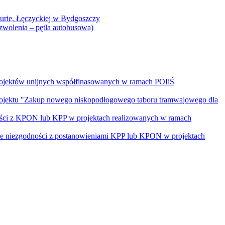
Curie, Łęczyckiej w Bydgoszczy
yzwolenia – pętla autobusowa)
rojektów unijnych współfinasowanych w ramach POIiŚ
projektu "Zakup nowego niskopodłogowego taboru tramwajowego dla
ości z KPON lub KPP w projektach realizowanych w ramach
nie niezgodności z postanowieniami KPP lub KPON w projektach