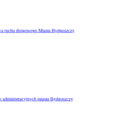
twa ruchu drogowego Miasta Bydgoszczy
h administracyjnych miasta Bydgoszczy