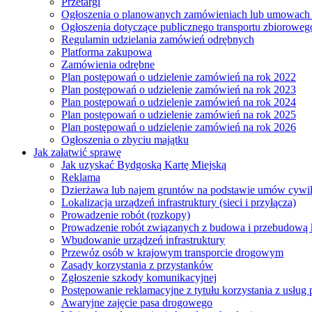
Przetargi
Ogłoszenia o planowanych zamówieniach lub umowac
Ogłoszenia dotyczące publicznego transportu zbioroweg
Regulamin udzielania zamówień odrębnych
Platforma zakupowa
Zamówienia odrębne
Plan postępowań o udzielenie zamówień na rok 2022
Plan postępowań o udzielenie zamówień na rok 2023
Plan postępowań o udzielenie zamówień na rok 2024
Plan postępowań o udzielenie zamówień na rok 2025
Plan postępowań o udzielenie zamówień na rok 2026
Ogłoszenia o zbyciu majątku
Jak załatwić sprawę
Jak uzyskać Bydgoską Kartę Miejską
Reklama
Dzierżawa lub najem gruntów na podstawie umów cywi
Lokalizacja urządzeń infrastruktury (sieci i przyłącza)
Prowadzenie robót (rozkopy)
Prowadzenie robót związanych z budowa i przebudową k
Wbudowanie urządzeń infrastruktury
Przewóz osób w krajowym transporcie drogowym
Zasady korzystania z przystanków
Zgłoszenie szkody komunikacyjnej
Postępowanie reklamacyjne z tytułu korzystania z usłu
Awaryjne zajęcie pasa drogowego