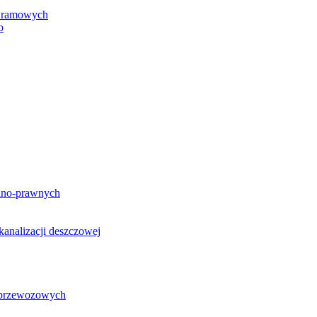
h ramowych
o
lno-prawnych
analizacji deszczowej
g przewozowych