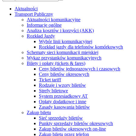
Aktualności
Transport Publiczny
Aktualności komunikacyjne
Informacje ogólne
Analiza kosztów i korzyści (AKK)
Rozkład Jazdy
Wybór linii komunikacyjnej
Rozkład jazdy dla telefonów komórkowych
Schematy sieci komunikacji miejskiej
Wykaz przystanków komunikacyjnych
Bilety i opłaty (tickets & fares)
Ceny biletów jednorazowych i czasowych
Ceny biletów okresowych
Ticket tariff
Rodzaje i wzory biletów
Strefy biletowe
System przesiadkowy AT
Opłaty dodatkowe i inne
Zasady kasowania biletów
Zakup biletu
Sieć sprzedaży biletów
Punkty sprzedaży biletów okresowych
Zakup biletów okresowych on-line
Zakup biletu przez telefon