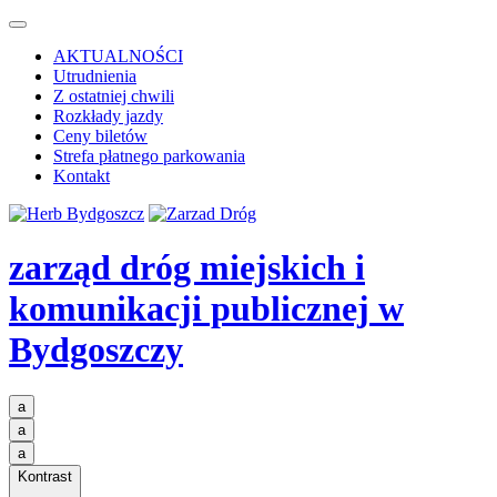
AKTUALNOŚCI
Utrudnienia
Z ostatniej chwili
Rozkłady jazdy
Ceny biletów
Strefa płatnego parkowania
Kontakt
zarząd dróg miejskich i
komunikacji publicznej
w
Bydgoszczy
a
a
a
Kontrast