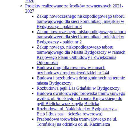
2020
Projekty realizowane ze środków zewnętrznych 2021-
2027
Zakup nowoczesnego niskopodłogowego taboru
tramwajowego dla sieci komunikacji miejskiej w
Bydgoszczy - pakiet nr 3
Zakup nowoczesnego, niskopodłogowego taboru
tramwajowego dla sieci komunikacji miejskiej w
Bydgoszczy - pakiet nr 2
Zakup nowego, niskopodłogowego taboru
tramwajowego dla Miasta Bydgoszczy w ramach
Krajowego Planu Odbudowy i Zwiększania
Odporności
Budowa drogi dla rowerów w ramach
przebudowy drogi wojewódzkiej nr 244
Budowa i przebudowa dróg gminnych na terenie
miasta Bydgoszczy
Rozbudowa pętli Las Gdański w Bydgoszczy
Budowa dwutorowego torowiska tramwajowego
wzdłuż ul. Solskiego od ronda Kujawskiego do
pętli Bielicka wraz z pętlą Bielicka
Rozbudowa ul. Nakielskiej w Bydgoszczy –
Etap I (bus pas + ścieżka rowerowa)
Przebudowa torowiska tramwajowego na ul.
Toruńskiej na odcinku od ul. Kazimierza