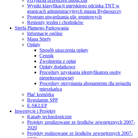
Przyjazna przestrzeń publiczna
Wyniki klasyfikacji miejskiego odcinka TNT w
granicach administracyjnych miasta Bydgoszczy
Program utwardzania ulic gruntowych
Remonty jezdni i chodników
Strefa Płatnego Parkowania
Informacje ogólne
Mapa Strefy
Opłaty
Sposób uiszczenia opłaty
Cennik
Zwolnienia z opłat
Opłaty dodatkowe
Procedury uzyskania identyfikatora osoby
niepełnosprawnej
Procedury otrzymania abonamentu dla pojazdu
mieszkańca
Płać komórką
Regulamin SPP
E-SKLEP
Inwestycje i Projekty
Kanały technologiczne
Projekty zrealizowane ze środków zewnętrznych 2007-
2020
Projekty realizowane ze środków zewnętrznych 2007-