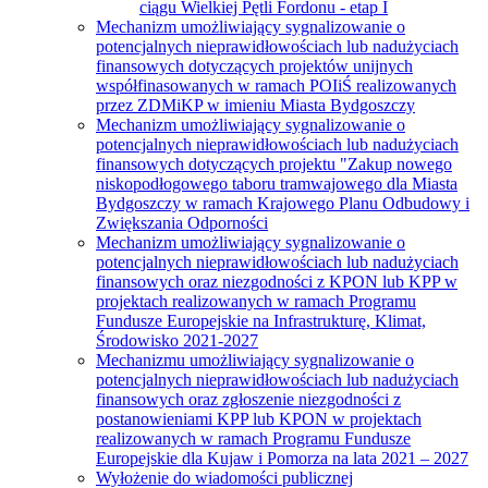
ciągu Wielkiej Pętli Fordonu - etap I
Mechanizm umożliwiający sygnalizowanie o
potencjalnych nieprawidłowościach lub nadużyciach
finansowych dotyczących projektów unijnych
współfinasowanych w ramach POIiŚ realizowanych
przez ZDMiKP w imieniu Miasta Bydgoszczy
Mechanizm umożliwiający sygnalizowanie o
potencjalnych nieprawidłowościach lub nadużyciach
finansowych dotyczących projektu "Zakup nowego
niskopodłogowego taboru tramwajowego dla Miasta
Bydgoszczy w ramach Krajowego Planu Odbudowy i
Zwiększania Odporności
Mechanizm umożliwiający sygnalizowanie o
potencjalnych nieprawidłowościach lub nadużyciach
finansowych oraz niezgodności z KPON lub KPP w
projektach realizowanych w ramach Programu
Fundusze Europejskie na Infrastrukturę, Klimat,
Środowisko 2021-2027
Mechanizmu umożliwiający sygnalizowanie o
potencjalnych nieprawidłowościach lub nadużyciach
finansowych oraz zgłoszenie niezgodności z
postanowieniami KPP lub KPON w projektach
realizowanych w ramach Programu Fundusze
Europejskie dla Kujaw i Pomorza na lata 2021 – 2027
Wyłożenie do wiadomości publicznej