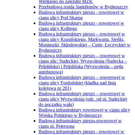
Wielkiego do zajezdni MZK
Przebudowa ronda Jagiellonów w Bydgoszczy
Budowa infrastruktury pieszo - rowerowej w
ciągu ulicy Pod Skarpą
Budowa infrastruktury pieszo - rowerowej w
ciągu ulicy Kolbego
Budowa infrastruktury pieszo – rowerowej w
ciągu ulicy Krasińskiego, Markwarta, Sieńki,
Moniuszki, Skłodowskiej – Curie, Łęczyckiej w
Bydgoszczy
Budowa infrastruktury pieszo – rowerowej w
ciągu ulic: Sudeckiej, Wyzwolenia (Sudecka –
Pelplińska) i Pelplińska (Wyzwolenia – pętla
autobusowa)
Budowa infrastruktury pieszo – rowerowej w
ciągu ulicy Fordońskiej (kładka nad linią
kolejową nr 201)
Budowa infrastruktury pieszo – rowerowej w
ciągu ulicy Wyzwolenia (odc. od ul. Sudeckiej
do początku wału)
Budowa infrastruktury rowerowej w ciągu ulicy
Wojska Polskiego w Bydgoszczy
Budowa infrastruktury pieszo-rowerowej w
ciągu ul. Petersona
Budowa infrastruktury pieszo - rowerowej w