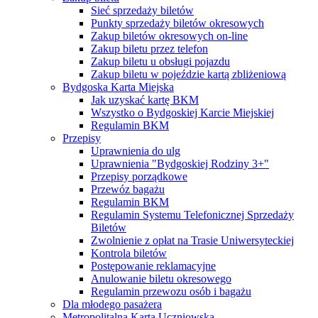
Sieć sprzedaży biletów
Punkty sprzedaży biletów okresowych
Zakup biletów okresowych on-line
Zakup biletu przez telefon
Zakup biletu u obsługi pojazdu
Zakup biletu w pojeździe kartą zbliżeniową
Bydgoska Karta Miejska
Jak uzyskać kartę BKM
Wszystko o Bydgoskiej Karcie Miejskiej
Regulamin BKM
Przepisy
Uprawnienia do ulg
Uprawnienia "Bydgoskiej Rodziny 3+"
Przepisy porządkowe
Przewóz bagażu
Regulamin BKM
Regulamin Systemu Telefonicznej Sprzedaży
Biletów
Zwolnienie z opłat na Trasie Uniwersyteckiej
Kontrola biletów
Postępowanie reklamacyjne
Anulowanie biletu okresowego
Regulamin przewozu osób i bagażu
Dla młodego pasażera
Metropolitalna Karta Uczniowska