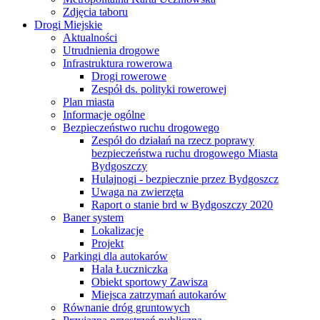
Zdjęcia taboru
Drogi Miejskie
Aktualności
Utrudnienia drogowe
Infrastruktura rowerowa
Drogi rowerowe
Zespół ds. polityki rowerowej
Plan miasta
Informacje ogólne
Bezpieczeństwo ruchu drogowego
Zespół do działań na rzecz poprawy
bezpieczeństwa ruchu drogowego Miasta
Bydgoszczy
Hulajnogi - bezpiecznie przez Bydgoszcz
Uwaga na zwierzęta
Raport o stanie brd w Bydgoszczy 2020
Baner system
Lokalizacje
Projekt
Parkingi dla autokarów
Hala Łuczniczka
Obiekt sportowy Zawisza
Miejsca zatrzymań autokarów
Równanie dróg gruntowych