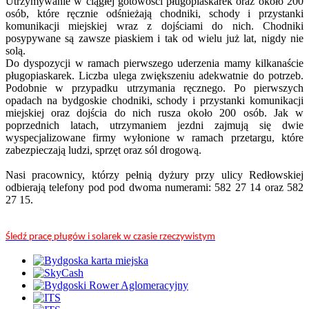
Utrzymywanie w ciągłej gotowości pługopiaskarek oraz około 200
osób, które ręcznie odśnieżają chodniki, schody i przystanki
komunikacji miejskiej wraz z dojściami do nich. Chodniki
posypywane są zawsze piaskiem i tak od wielu już lat, nigdy nie
solą.
Do dyspozycji w ramach pierwszego uderzenia mamy kilkanaście
pługopiaskarek. Liczba ulega zwiększeniu adekwatnie do potrzeb.
Podobnie w przypadku utrzymania ręcznego. Po pierwszych
opadach na bydgoskie chodniki, schody i przystanki komunikacji
miejskiej oraz dojścia do nich rusza około 200 osób. Jak w
poprzednich latach, utrzymaniem jezdni zajmują się dwie
wyspecjalizowane firmy wyłonione w ramach przetargu, które
zabezpieczają ludzi, sprzęt oraz sól drogową.
Nasi pracownicy, którzy pełnią dyżury przy ulicy Redłowskiej
odbierają telefony pod pod dwoma numerami: 582 27 14 oraz 582
27 15.
Śledź pracę pługów i solarek w czasie rzeczywistym