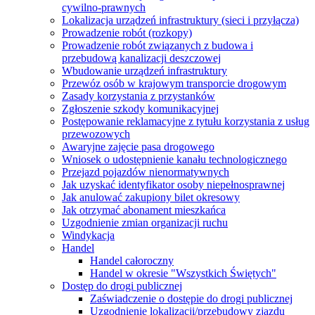
cywilno-prawnych
Lokalizacja urządzeń infrastruktury (sieci i przyłącza)
Prowadzenie robót (rozkopy)
Prowadzenie robót związanych z budowa i
przebudową kanalizacji deszczowej
Wbudowanie urządzeń infrastruktury
Przewóz osób w krajowym transporcie drogowym
Zasady korzystania z przystanków
Zgłoszenie szkody komunikacyjnej
Postępowanie reklamacyjne z tytułu korzystania z usług
przewozowych
Awaryjne zajęcie pasa drogowego
Wniosek o udostępnienie kanału technologicznego
Przejazd pojazdów nienormatywnych
Jak uzyskać identyfikator osoby niepełnosprawnej
Jak anulować zakupiony bilet okresowy
Jak otrzymać abonament mieszkańca
Uzgodnienie zmian organizacji ruchu
Windykacja
Handel
Handel całoroczny
Handel w okresie "Wszystkich Świętych"
Dostęp do drogi publicznej
Zaświadczenie o dostępie do drogi publicznej
Uzgodnienie lokalizacji/przebudowy zjazdu