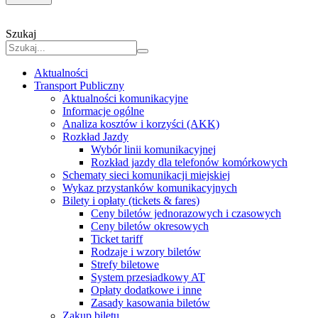
Szukaj
Aktualności
Transport Publiczny
Aktualności komunikacyjne
Informacje ogólne
Analiza kosztów i korzyści (AKK)
Rozkład Jazdy
Wybór linii komunikacyjnej
Rozkład jazdy dla telefonów komórkowych
Schematy sieci komunikacji miejskiej
Wykaz przystanków komunikacyjnych
Bilety i opłaty (tickets & fares)
Ceny biletów jednorazowych i czasowych
Ceny biletów okresowych
Ticket tariff
Rodzaje i wzory biletów
Strefy biletowe
System przesiadkowy AT
Opłaty dodatkowe i inne
Zasady kasowania biletów
Zakup biletu