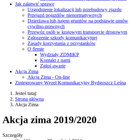
Jak załatwić sprawę
Uzgodnienie lokalizacji lub przebudowy zjazdu
Przejazd pojazdów nienormatywnych
Dzierżawa lub najem gruntów na podstawie umów
cywilno-prawnych
Przewóz osób w krajowym transporcie drogowym
Zgłoszenie szkody komunikacyjnej
Zasady korzystania z przystanków
O firmie
Wydziały ZDMiKP
Kontakt z nami
Zgłoś awarię
Akcja Zima
Akcja Zima - On-line
Zintegrowany Węzeł Komunikacyjny Bydgoszcz Leśna
Jesteś tutaj:
Strona główna
Akcja Zima
Akcja zima 2019/2020
Szczegóły