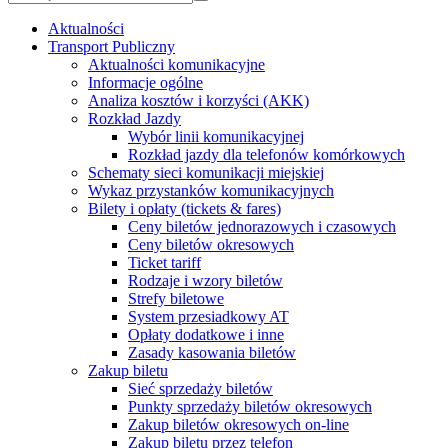
Aktualności
Transport Publiczny
Aktualności komunikacyjne
Informacje ogólne
Analiza kosztów i korzyści (AKK)
Rozkład Jazdy
Wybór linii komunikacyjnej
Rozkład jazdy dla telefonów komórkowych
Schematy sieci komunikacji miejskiej
Wykaz przystanków komunikacyjnych
Bilety i opłaty (tickets & fares)
Ceny biletów jednorazowych i czasowych
Ceny biletów okresowych
Ticket tariff
Rodzaje i wzory biletów
Strefy biletowe
System przesiadkowy AT
Opłaty dodatkowe i inne
Zasady kasowania biletów
Zakup biletu
Sieć sprzedaży biletów
Punkty sprzedaży biletów okresowych
Zakup biletów okresowych on-line
Zakup biletu przez telefon