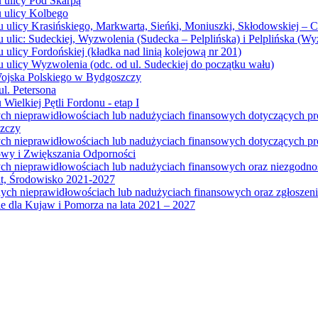
u ulicy Pod Skarpą
u ulicy Kolbego
u ulicy Krasińskiego, Markwarta, Sieńki, Moniuszki, Skłodowskiej – 
 ulic: Sudeckiej, Wyzwolenia (Sudecka – Pelplińska) i Pelplińska (W
 ulicy Fordońskiej (kładka nad linią kolejową nr 201)
 ulicy Wyzwolenia (odc. od ul. Sudeckiej do początku wału)
Wojska Polskiego w Bydgoszczy
l. Petersona
Wielkiej Pętli Fordonu - etap I
ych nieprawidłowościach lub nadużyciach finansowych dotyczących p
szczy
ych nieprawidłowościach lub nadużyciach finansowych dotyczących 
wy i Zwiększania Odporności
ych nieprawidłowościach lub nadużyciach finansowych oraz niezgodn
at, Środowisko 2021-2027
ych nieprawidłowościach lub nadużyciach finansowych oraz zgłosze
 dla Kujaw i Pomorza na lata 2021 – 2027