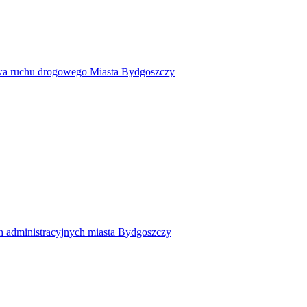
twa ruchu drogowego Miasta Bydgoszczy
h administracyjnych miasta Bydgoszczy