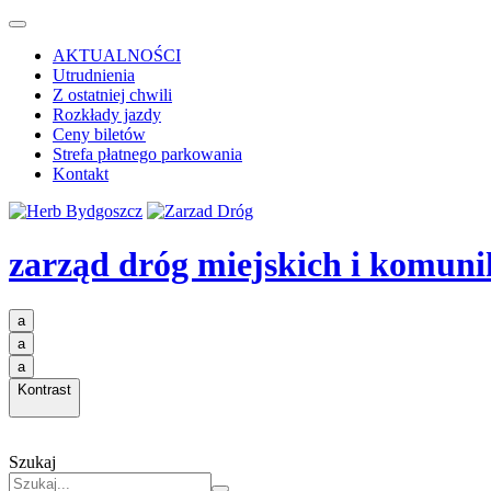
AKTUALNOŚCI
Utrudnienia
Z ostatniej chwili
Rozkłady jazdy
Ceny biletów
Strefa płatnego parkowania
Kontakt
zarząd dróg miejskich i komuni
a
a
a
Kontrast
Szukaj