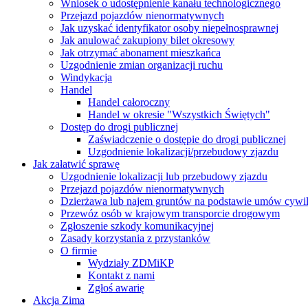
Wniosek o udostępnienie kanału technologicznego
Przejazd pojazdów nienormatywnych
Jak uzyskać identyfikator osoby niepełnosprawnej
Jak anulować zakupiony bilet okresowy
Jak otrzymać abonament mieszkańca
Uzgodnienie zmian organizacji ruchu
Windykacja
Handel
Handel całoroczny
Handel w okresie "Wszystkich Świętych"
Dostęp do drogi publicznej
Zaświadczenie o dostępie do drogi publicznej
Uzgodnienie lokalizacji/przebudowy zjazdu
Jak załatwić sprawę
Uzgodnienie lokalizacji lub przebudowy zjazdu
Przejazd pojazdów nienormatywnych
Dzierżawa lub najem gruntów na podstawie umów cywi
Przewóz osób w krajowym transporcie drogowym
Zgłoszenie szkody komunikacyjnej
Zasady korzystania z przystanków
O firmie
Wydziały ZDMiKP
Kontakt z nami
Zgłoś awarię
Akcja Zima