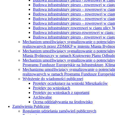
Budowa infrastruktury pieszo - rowerowej w ciąg
Budowa infrastruktury pieszo - rowerowej w ciąg
Budowa infrastruktury pieszo – rowerowej w ciąg
Budowa infrastruktury pieszo – rowerowej w ciągu
Budowa infrastruktury pieszo – rowerowej w ciągu
Budowa infrastruktury pieszo – rowerowej w ciągu
Budowa infrastruktury rowerowej w ciągu ulicy 
Budowa infrastruktury pieszo-rowerowej w ciągu u
Budowa infrastruktury pieszo - rowerowej w ciągu 
Mechanizm umożliwiający sygnalizowanie o potencjaln
realizowanych przez ZDMiKP w imieniu Miasta Bydgo
Mechanizm umożliwiający sygnalizowanie o potencjaln
Miasta Bydgoszczy w ramach Krajowego Planu Odbudo
Mechanizm umożliwiający sygnalizowanie o potencjaln
Programu Fundusze Europejskie na Infrastrukturę, Klim
Mechanizmu umożliwiający sygnalizowanie o potencjaln
realizowanych w ramach Programu Fundusze Europejskie
Wyłożenie do wiadomości publicznej
Projekty oczekujące na wnioski Mieszkańców
Projekty po wnioskach
Projekty po wnioskach z raportami
Archiwalne
Ocena oddziaływania na środowisko
Zamówienia Publiczne
Regulamin udzielania zamówień publicznych