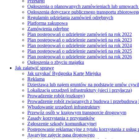
Przetargi
Ogłoszenia o planowanych zamówieniach lub umowac
Ogłoszenia dotyczące publicznego transportu zbioroweg
Regulamin udzielania zamówień odrębnych
Platforma zakupowa
Zamówienia odrębne
Plan postępowań o udzielenie zamówień na rok 2022
Plan postępowań o udzielenie zamówień na rok 2023
Plan postępowań o udzielenie zamówień na rok 2024
Plan postępowań o udzielenie zamówień na rok 2025
Plan postępowań o udzielenie zamówień na rok 2026
Ogłoszenia o zbyciu majątku
Jak załatwić sprawę
Jak uzyskać Bydgoską Kartę Miejską
Reklama
Dzierżawa lub najem gruntów na podstawie umów cywi
Lokalizacja urządzeń infrastruktury (sieci i przyłącza)
Prowadzenie robót (rozkopy)
Prowadzenie robót związanych z budowa i przebudową k
Wbudowanie urządzeń infrastruktury
Przewóz osób w krajowym transporcie drogowym
Zasady korzystania z przystanków
Zgłoszenie szkody komunikacyjnej
Postępowanie reklamacyjne z tytułu korzystania z usłu
Awaryjne zajęcie pasa drogowego