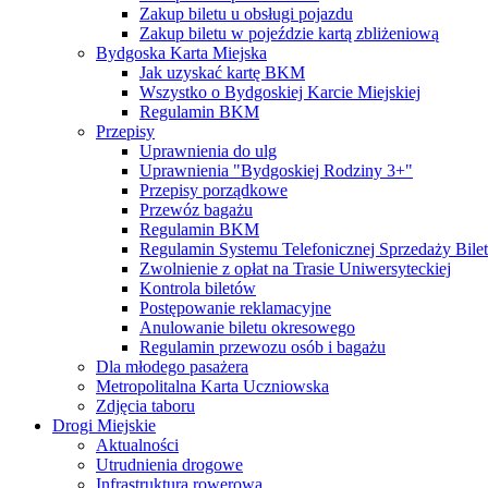
Zakup biletu u obsługi pojazdu
Zakup biletu w pojeździe kartą zbliżeniową
Bydgoska Karta Miejska
Jak uzyskać kartę BKM
Wszystko o Bydgoskiej Karcie Miejskiej
Regulamin BKM
Przepisy
Uprawnienia do ulg
Uprawnienia "Bydgoskiej Rodziny 3+"
Przepisy porządkowe
Przewóz bagażu
Regulamin BKM
Regulamin Systemu Telefonicznej Sprzedaży Bile
Zwolnienie z opłat na Trasie Uniwersyteckiej
Kontrola biletów
Postępowanie reklamacyjne
Anulowanie biletu okresowego
Regulamin przewozu osób i bagażu
Dla młodego pasażera
Metropolitalna Karta Uczniowska
Zdjęcia taboru
Drogi Miejskie
Aktualności
Utrudnienia drogowe
Infrastruktura rowerowa