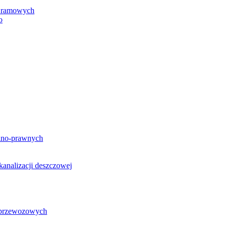
h ramowych
o
lno-prawnych
analizacji deszczowej
g przewozowych