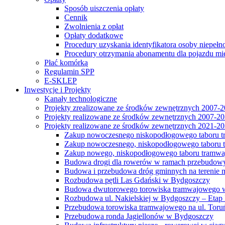
Sposób uiszczenia opłaty
Cennik
Zwolnienia z opłat
Opłaty dodatkowe
Procedury uzyskania identyfikatora osoby niepełn
Procedury otrzymania abonamentu dla pojazdu mi
Płać komórką
Regulamin SPP
E-SKLEP
Inwestycje i Projekty
Kanały technologiczne
Projekty zrealizowane ze środków zewnętrznych 2007-
Projekty realizowane ze środków zewnętrznych 2007-2
Projekty realizowane ze środków zewnętrznych 2021-2
Zakup nowoczesnego niskopodłogowego taboru tra
Zakup nowoczesnego, niskopodłogowego taboru tr
Zakup nowego, niskopodłogowego taboru tramwa
Budowa drogi dla rowerów w ramach przebudowy
Budowa i przebudowa dróg gminnych na terenie 
Rozbudowa pętli Las Gdański w Bydgoszczy
Budowa dwutorowego torowiska tramwajowego wzdłu
Rozbudowa ul. Nakielskiej w Bydgoszczy – Etap I
Przebudowa torowiska tramwajowego na ul. Toruń
Przebudowa ronda Jagiellonów w Bydgoszczy