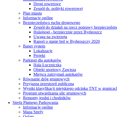
Drogi rowerowe
Zespół ds. polityki rowerowej
Plan miasta
Informacje ogólne
Bezpieczeństwo ruchu drogowego
Zespół do działań na rzecz poprawy bezpieczeńs
Hulajnogi - bezpiecznie przez Bydgoszcz
Uwaga na zwierzęta
Raport o stanie brd w Bydgoszczy 2020
Baner system
Lokalizacje
Projekt
Parkingi dla autokarów
Hala Łuczniczka
Obiekt sportowy Zawisza
Miejsca zatrzymań autokarów
Równanie dróg gruntowych
Przyjazna przestrzeń publiczna
Wyniki klasyfikacji miejskiego odcinka TNT w granicac
Program utwardzania ulic gruntowych
Remonty jezdni i chodników
Strefa Płatnego Parkowania
Informacje ogólne
Mapa Strefy
Opłaty