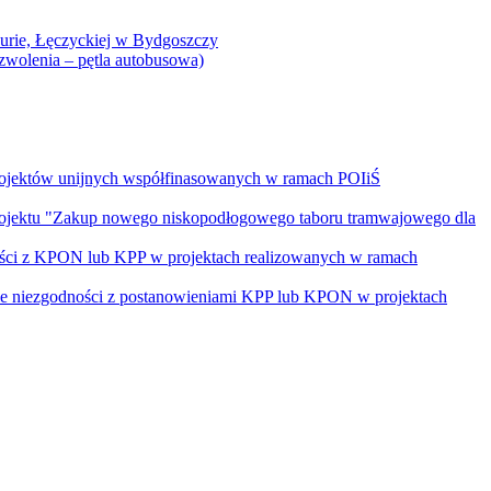
Curie, Łęczyckiej w Bydgoszczy
yzwolenia – pętla autobusowa)
rojektów unijnych współfinasowanych w ramach POIiŚ
projektu "Zakup nowego niskopodłogowego taboru tramwajowego dla
ości z KPON lub KPP w projektach realizowanych w ramach
nie niezgodności z postanowieniami KPP lub KPON w projektach