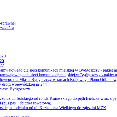
osprawnej
eszkańca
2020
020
027
mwajowego dla sieci komunikacji miejskiej w Bydgoszczy - pakiet nr
amwajowego dla sieci komunikacji miejskiej w Bydgoszczy - pakiet n
jowego dla Miasta Bydgoszczy w ramach Krajowego Planu Odbudowy
 drogi wojewódzkiej nr 244
miasta Bydgoszczy
ż ul. Solskiego od ronda Kujawskiego do pętli Bielicka wraz z pęt
 (bus pas + ścieżka rowerowa)
skiej na odcinku od ul. Kazimierza Wielkiego do zajezdni MZK