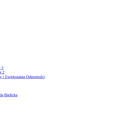
 3
r 2
 i Zwiększania Odporności
lą Bielicka