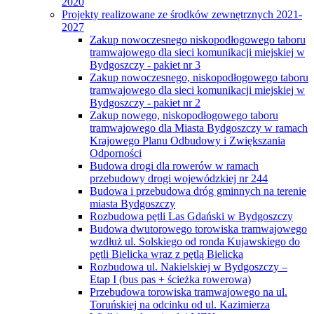
2020
Projekty realizowane ze środków zewnętrznych 2021-
2027
Zakup nowoczesnego niskopodłogowego taboru
tramwajowego dla sieci komunikacji miejskiej w
Bydgoszczy - pakiet nr 3
Zakup nowoczesnego, niskopodłogowego taboru
tramwajowego dla sieci komunikacji miejskiej w
Bydgoszczy - pakiet nr 2
Zakup nowego, niskopodłogowego taboru
tramwajowego dla Miasta Bydgoszczy w ramach
Krajowego Planu Odbudowy i Zwiększania
Odporności
Budowa drogi dla rowerów w ramach
przebudowy drogi wojewódzkiej nr 244
Budowa i przebudowa dróg gminnych na terenie
miasta Bydgoszczy
Rozbudowa pętli Las Gdański w Bydgoszczy
Budowa dwutorowego torowiska tramwajowego
wzdłuż ul. Solskiego od ronda Kujawskiego do
pętli Bielicka wraz z pętlą Bielicka
Rozbudowa ul. Nakielskiej w Bydgoszczy –
Etap I (bus pas + ścieżka rowerowa)
Przebudowa torowiska tramwajowego na ul.
Toruńskiej na odcinku od ul. Kazimierza