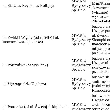
MWiK w
Maja/Krasi
ul. Staszica, Reymonta, Kołłątaja
Bydgoszczy
skrzyżowani
Sp. z o.o.
(włącznie) 
wyznaczono
2026-05-04
budowa urzą
Uwaga: pra
MWiK w
ul. Żwirki 
ul. Żwirki i Wigury (od nr 54D) i ul.
Bydgoszczy
Skorupki or
Inowrocławska (do nr 48)
Sp. z o.o.
Inowrocławs
miejscu pr
prac: 2026
budowa urzą
MWiK w
Uwaga: ul. 
ul. Połczyńska (na wys. nr 2)
Bydgoszczy
skrzyżowani
Sp. z o.o.
prac: 2026
budowa siec
MWiK w
sanitarnej 
ul. Wyszogrodzka/Opalowa
Bydgoszczy
jezdni w mi
Sp. z o.o.
Rozpoczęci
budowa urzą
Uwaga: od 
MWiK w
zostanie za
ul. Pomorska (od ul. Świętojańskiej do ul.
Bydgoszczy
odcinku od 