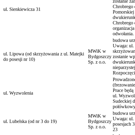
zostanie za
Chrobrego d
ul. Sienkiewicza 31
Pomorskiej
dwukierunk
Chrobrego 
organizacj
odwołania.
budowa urzą
Uwaga: ul.
MWiK w
skrzyżowani
ul. Lipowa (od skrzyżowania z ul. Matejki
Bydgoszczy
zostanie w
do posesji nr 10)
Sp. z o.o.
dwukierunk
nieparzystej
Rozpoczęci
Prowadzone
(frezowanie
Prace będą
ul. Wyzwolenia
ul. Wyzwole
Sudeckiej d
połówkowym
budowa urzą
MWiK w
Uwaga: ul. 
ul. Lubelska (od nr 3 do 19)
Bydgoszczy
posesjach 3
Sp. z o.o.
23