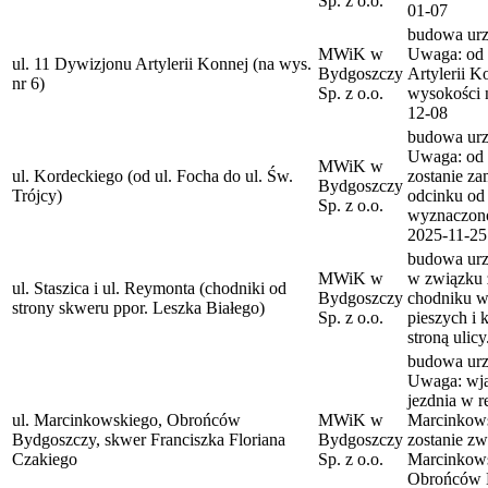
Sp. z o.o.
01-07
budowa urzą
MWiK w
Uwaga: od 
ul. 11 Dywizjonu Artylerii Konnej (na wys.
Bydgoszczy
Artylerii K
nr 6)
Sp. z o.o.
wysokości n
12-08
budowa urzą
Uwaga: od 
MWiK w
ul. Kordeckiego (od ul. Focha do ul. Św.
zostanie za
Bydgoszczy
Trójcy)
odcinku od 
Sp. z o.o.
wyznaczono
2025-11-25
budowa urzą
MWiK w
w związku 
ul. Staszica i ul. Reymonta (chodniki od
Bydgoszczy
chodniku wy
strony skweru ppor. Leszka Białego)
Sp. z o.o.
pieszych i 
stroną ulic
budowa urzą
Uwaga: wja
jezdnia w r
ul. Marcinkowskiego, Obrońców
MWiK w
Marcinkow
Bydgoszczy, skwer Franciszka Floriana
Bydgoszczy
zostanie zw
Czakiego
Sp. z o.o.
Marcinkows
Obrońców 