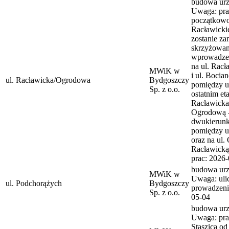
budowa urzą
Uwaga: pra
początkowo
Racławickie
zostanie z
skrzyżowani
wprowadze
na ul. Rac
MWiK w
i ul. Bocia
ul. Racławicka/Ogrodowa
Bydgoszczy
pomiędzy ul
Sp. z o.o.
ostatnim et
Racławicka
Ogrodową -
dwukierunk
pomiędzy u
oraz na ul.
Racławicką 
prac: 2026
budowa urzą
MWiK w
Uwaga: ulic
ul. Podchorążych
Bydgoszczy
prowadzeni
Sp. z o.o.
05-04
budowa urzą
Uwaga: pra
Staszica od