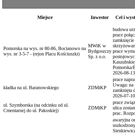
Miejsce
Inwestor
Cel i wys
budowa urzą
prace połąc
zamknięcie 
MWiK w
skrzyżowan
Pomorska na wys. nr 80-86, Bocianowo na
Bydgoszczy
prace wymag
wys. nr 3-5-7 - (rejon Placu Kościuszki)
Sp. z o.o.
postojowych
Kaszubskiej
Pomorska/B
2026-08-13
prace napra
Uwaga: na c
kładka na ul. Baranowskiego
ZDMiKP
zamknięta d
2026-07-10
prace zwią
ul. Szymborska (na odcinku od ul.
ZDMiKP
ulica zosta
Cmentarnej do ul. Pakoskiej)
prac. Rozp
awaryjna o
uszkodzony
Sienkiewicz