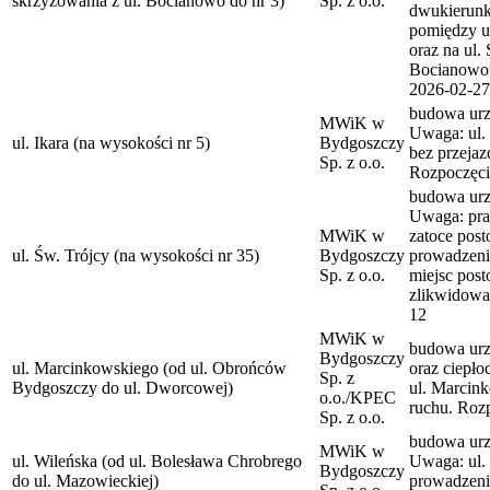
skrzyżowania z ul. Bocianowo do nr 3)
Sp. z o.o.
dwukierunk
pomiędzy u
oraz na ul.
Bocianowo 
2026-02-27
budowa urzą
MWiK w
Uwaga: ul. 
ul. Ikara (na wysokości nr 5)
Bydgoszczy
bez przejaz
Sp. z o.o.
Rozpoczęci
budowa urzą
Uwaga: pra
MWiK w
zatoce post
ul. Św. Trójcy (na wysokości nr 35)
Bydgoszczy
prowadzenie
Sp. z o.o.
miejsc pos
zlikwidowa
12
MWiK w
budowa urz
Bydgoszczy
ul. Marcinkowskiego (od ul. Obrońców
oraz ciepł
Sp. z
Bydgoszczy do ul. Dworcowej)
ul. Marcink
o.o./KPEC
ruchu. Roz
Sp. z o.o.
budowa urzą
MWiK w
ul. Wileńska (od ul. Bolesława Chrobrego
Uwaga: ul. 
Bydgoszczy
do ul. Mazowieckiej)
prowadzeni