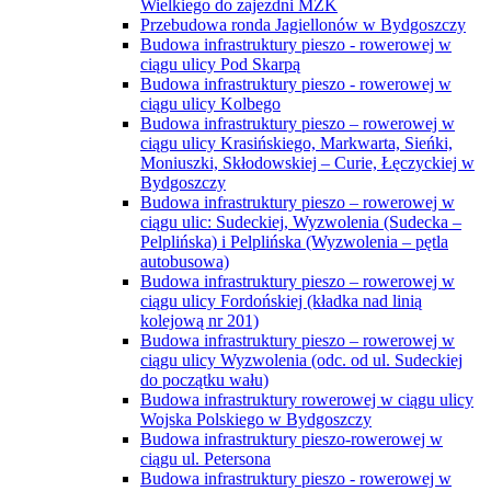
Wielkiego do zajezdni MZK
Przebudowa ronda Jagiellonów w Bydgoszczy
Budowa infrastruktury pieszo - rowerowej w
ciągu ulicy Pod Skarpą
Budowa infrastruktury pieszo - rowerowej w
ciągu ulicy Kolbego
Budowa infrastruktury pieszo – rowerowej w
ciągu ulicy Krasińskiego, Markwarta, Sieńki,
Moniuszki, Skłodowskiej – Curie, Łęczyckiej w
Bydgoszczy
Budowa infrastruktury pieszo – rowerowej w
ciągu ulic: Sudeckiej, Wyzwolenia (Sudecka –
Pelplińska) i Pelplińska (Wyzwolenia – pętla
autobusowa)
Budowa infrastruktury pieszo – rowerowej w
ciągu ulicy Fordońskiej (kładka nad linią
kolejową nr 201)
Budowa infrastruktury pieszo – rowerowej w
ciągu ulicy Wyzwolenia (odc. od ul. Sudeckiej
do początku wału)
Budowa infrastruktury rowerowej w ciągu ulicy
Wojska Polskiego w Bydgoszczy
Budowa infrastruktury pieszo-rowerowej w
ciągu ul. Petersona
Budowa infrastruktury pieszo - rowerowej w