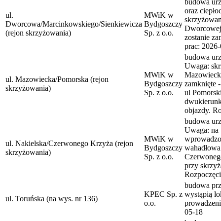
budowa urz
oraz ciepł
ul.
MWiK w
skrzyżowani
Dworcowa/Marcinkowskiego/Sienkiewicza
Bydgoszczy
Dworcowej/
(rejon skrzyżowania)
Sp. z o.o.
zostanie za
prac: 2026
budowa urzą
Uwaga: skr
MWiK w
Mazowiecki
ul. Mazowiecka/Pomorska (rejon
Bydgoszczy
zamknięte -
skrzyżowania)
Sp. z o.o.
ul Pomorsk
dwukierunk
objazdy. R
budowa urzą
Uwaga: na u
MWiK w
wprowadzon
ul. Nakielska/Czerwonego Krzyża (rejon
Bydgoszczy
wahadłowa s
skrzyżowania)
Sp. z o.o.
Czerwonego
przy skrzyż
Rozpoczęci
budowa prz
KPEC Sp. z
wystąpią lo
ul. Toruńska (na wys. nr 136)
o.o.
prowadzeni
05-18