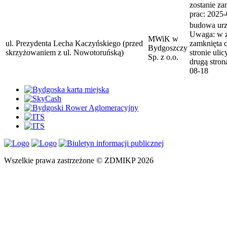
zostanie za
prac: 2025
budowa urzą
Uwaga: w z
MWiK w
ul. Prezydenta Lecha Kaczyńskiego (przed
zamknięta 
Bydgoszczy
skrzyżowaniem z ul. Nowotoruńską)
stronie uli
Sp. z o.o.
drugą stron
08-18
Wszelkie prawa zastrzeżone © ZDMIKP 2026