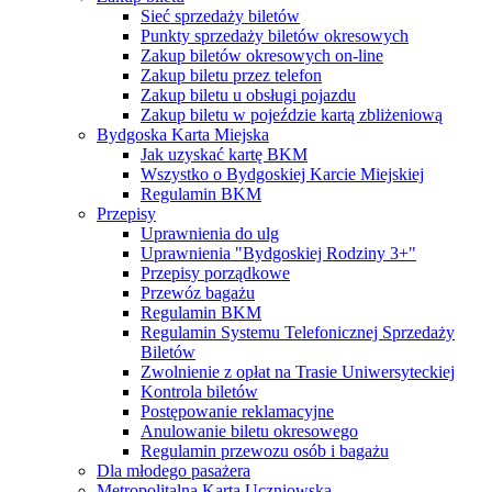
Sieć sprzedaży biletów
Punkty sprzedaży biletów okresowych
Zakup biletów okresowych on-line
Zakup biletu przez telefon
Zakup biletu u obsługi pojazdu
Zakup biletu w pojeździe kartą zbliżeniową
Bydgoska Karta Miejska
Jak uzyskać kartę BKM
Wszystko o Bydgoskiej Karcie Miejskiej
Regulamin BKM
Przepisy
Uprawnienia do ulg
Uprawnienia "Bydgoskiej Rodziny 3+"
Przepisy porządkowe
Przewóz bagażu
Regulamin BKM
Regulamin Systemu Telefonicznej Sprzedaży
Biletów
Zwolnienie z opłat na Trasie Uniwersyteckiej
Kontrola biletów
Postępowanie reklamacyjne
Anulowanie biletu okresowego
Regulamin przewozu osób i bagażu
Dla młodego pasażera
Metropolitalna Karta Uczniowska