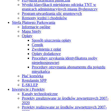
Przyjazna przestrzeń publiczna
Wyniki klasyfikacji miejskiego odcinka TNT w
granicach administracyjnych miasta Bydgoszczy
Program utwardzania ulic gruntowych
Remonty jezdni i chodników
Strefa Płatnego Parkowania
Informacje ogólne
Mapa Strefy
Opłaty
Sposób uiszczenia opłaty
Cennik
Zwolnienia z opłat
Opłaty dodatkowe
Procedury uzyskania identyfikatora osoby
niepełnosprawnej
Procedury otrzymania abonamentu dla pojazdu
mieszkańca
Płać komórką
Regulamin SPP
E-SKLEP
Inwestycje i Projekty
Kanały technologiczne
Projekty zrealizowane ze środków zewnętrznych 2007-
2020
Projekty realizowane ze środków zewnętrznych 2007-