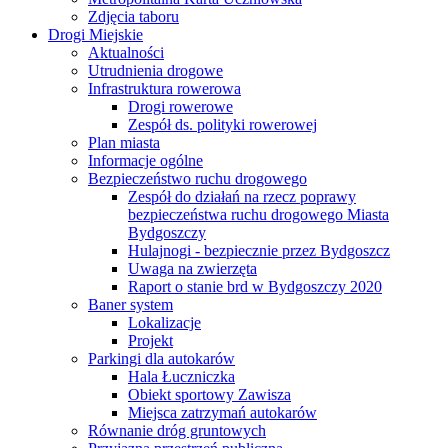
Zdjęcia taboru
Drogi Miejskie
Aktualności
Utrudnienia drogowe
Infrastruktura rowerowa
Drogi rowerowe
Zespół ds. polityki rowerowej
Plan miasta
Informacje ogólne
Bezpieczeństwo ruchu drogowego
Zespół do działań na rzecz poprawy
bezpieczeństwa ruchu drogowego Miasta
Bydgoszczy
Hulajnogi - bezpiecznie przez Bydgoszcz
Uwaga na zwierzęta
Raport o stanie brd w Bydgoszczy 2020
Baner system
Lokalizacje
Projekt
Parkingi dla autokarów
Hala Łuczniczka
Obiekt sportowy Zawisza
Miejsca zatrzymań autokarów
Równanie dróg gruntowych