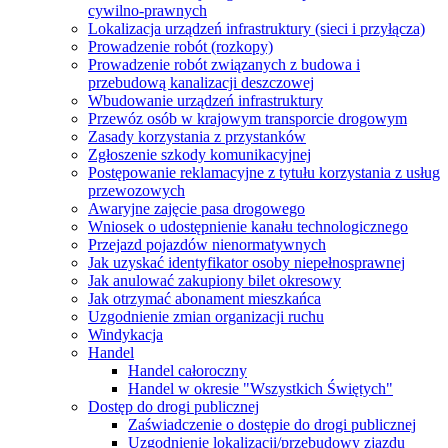
cywilno-prawnych
Lokalizacja urządzeń infrastruktury (sieci i przyłącza)
Prowadzenie robót (rozkopy)
Prowadzenie robót związanych z budowa i
przebudową kanalizacji deszczowej
Wbudowanie urządzeń infrastruktury
Przewóz osób w krajowym transporcie drogowym
Zasady korzystania z przystanków
Zgłoszenie szkody komunikacyjnej
Postępowanie reklamacyjne z tytułu korzystania z usług
przewozowych
Awaryjne zajęcie pasa drogowego
Wniosek o udostępnienie kanału technologicznego
Przejazd pojazdów nienormatywnych
Jak uzyskać identyfikator osoby niepełnosprawnej
Jak anulować zakupiony bilet okresowy
Jak otrzymać abonament mieszkańca
Uzgodnienie zmian organizacji ruchu
Windykacja
Handel
Handel całoroczny
Handel w okresie "Wszystkich Świętych"
Dostęp do drogi publicznej
Zaświadczenie o dostępie do drogi publicznej
Uzgodnienie lokalizacji/przebudowy zjazdu