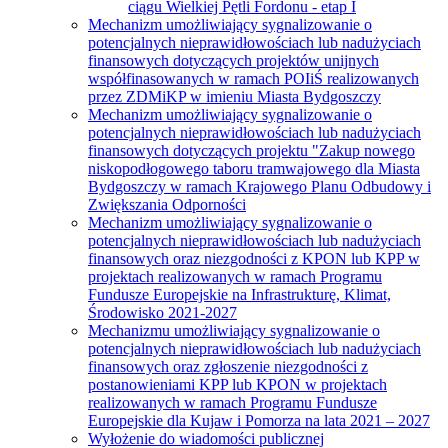
ciągu Wielkiej Pętli Fordonu - etap I
Mechanizm umożliwiający sygnalizowanie o
potencjalnych nieprawidłowościach lub nadużyciach
finansowych dotyczących projektów unijnych
współfinasowanych w ramach POIiŚ realizowanych
przez ZDMiKP w imieniu Miasta Bydgoszczy
Mechanizm umożliwiający sygnalizowanie o
potencjalnych nieprawidłowościach lub nadużyciach
finansowych dotyczących projektu "Zakup nowego
niskopodłogowego taboru tramwajowego dla Miasta
Bydgoszczy w ramach Krajowego Planu Odbudowy i
Zwiększania Odporności
Mechanizm umożliwiający sygnalizowanie o
potencjalnych nieprawidłowościach lub nadużyciach
finansowych oraz niezgodności z KPON lub KPP w
projektach realizowanych w ramach Programu
Fundusze Europejskie na Infrastrukturę, Klimat,
Środowisko 2021-2027
Mechanizmu umożliwiający sygnalizowanie o
potencjalnych nieprawidłowościach lub nadużyciach
finansowych oraz zgłoszenie niezgodności z
postanowieniami KPP lub KPON w projektach
realizowanych w ramach Programu Fundusze
Europejskie dla Kujaw i Pomorza na lata 2021 – 2027
Wyłożenie do wiadomości publicznej