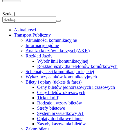
Szukaj
Aktualności
Transport Publiczny
Aktualności komunikacyjne
Informacje ogólne
Analiza kosztów i korzyści (AKK)
Rozkład Jazdy
Wybór linii komunikacyjnej
Rozkład jazdy dla telefonów komórkowych
Schematy sieci komunikacji miejskiej
Wykaz przystanków komunikacyjnych
Bilety i opłaty (tickets & fares)
Ceny biletów jednorazowych i czasowych
Ceny biletów okresowych
Ticket tariff
Rodzaje i wzory biletów
Strefy biletowe
System przesiadkowy AT
Opłaty dodatkowe i inne
Zasady kasowania biletów
Zakup biletu