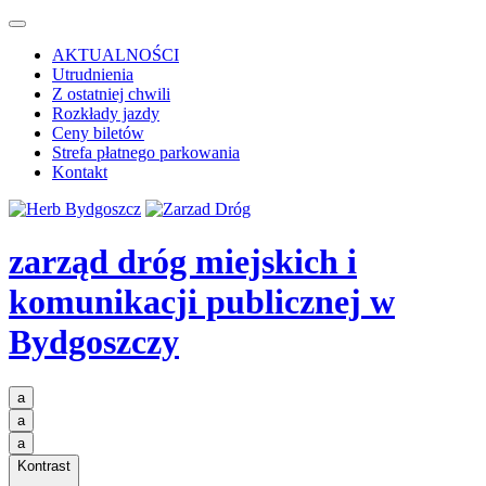
AKTUALNOŚCI
Utrudnienia
Z ostatniej chwili
Rozkłady jazdy
Ceny biletów
Strefa płatnego parkowania
Kontakt
zarząd dróg miejskich i
komunikacji publicznej
w
Bydgoszczy
a
a
a
Kontrast