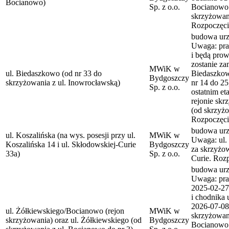
Bocianowo)
Sp. z o.o.
Bocianowo 
skrzyżowan
Rozpoczęci
budowa urzą
Uwaga: pra
i będą pro
zostanie za
MWiK w
ul. Biedaszkowo (od nr 33 do
Biedaszkow
Bydgoszczy
skrzyżowania z ul. Inowrocławską)
nr 14 do 25
Sp. z o.o.
ostatnim e
rejonie skr
(od skrzyż
Rozpoczęci
budowa urzą
ul. Koszalińska (na wys. posesji przy ul.
MWiK w
Uwaga: ul. 
Koszalińska 14 i ul. Skłodowskiej-Curie
Bydgoszczy
za skrzyżo
33a)
Sp. z o.o.
Curie. Roz
budowa urzą
Uwaga: pra
2025-02-27 
i chodnika 
2026-07-08
ul. Żółkiewskiego/Bocianowo (rejon
MWiK w
skrzyżowani
skrzyżowania) oraz ul. Żółkiewskiego (od
Bydgoszczy
Bocianowo