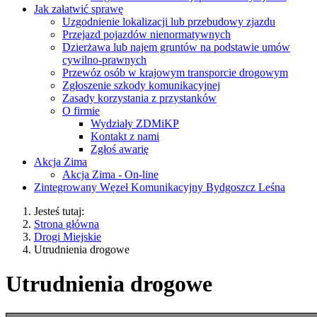
Jak załatwić sprawę
Uzgodnienie lokalizacji lub przebudowy zjazdu
Przejazd pojazdów nienormatywnych
Dzierżawa lub najem gruntów na podstawie umów
cywilno-prawnych
Przewóz osób w krajowym transporcie drogowym
Zgłoszenie szkody komunikacyjnej
Zasady korzystania z przystanków
O firmie
Wydziały ZDMiKP
Kontakt z nami
Zgłoś awarię
Akcja Zima
Akcja Zima - On-line
Zintegrowany Węzeł Komunikacyjny Bydgoszcz Leśna
Jesteś tutaj:
Strona główna
Drogi Miejskie
Utrudnienia drogowe
Utrudnienia drogowe