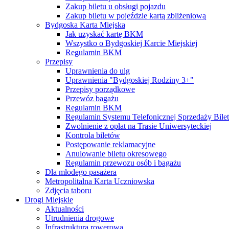
Zakup biletu u obsługi pojazdu
Zakup biletu w pojeździe kartą zbliżeniową
Bydgoska Karta Miejska
Jak uzyskać kartę BKM
Wszystko o Bydgoskiej Karcie Miejskiej
Regulamin BKM
Przepisy
Uprawnienia do ulg
Uprawnienia "Bydgoskiej Rodziny 3+"
Przepisy porządkowe
Przewóz bagażu
Regulamin BKM
Regulamin Systemu Telefonicznej Sprzedaży Bile
Zwolnienie z opłat na Trasie Uniwersyteckiej
Kontrola biletów
Postępowanie reklamacyjne
Anulowanie biletu okresowego
Regulamin przewozu osób i bagażu
Dla młodego pasażera
Metropolitalna Karta Uczniowska
Zdjęcia taboru
Drogi Miejskie
Aktualności
Utrudnienia drogowe
Infrastruktura rowerowa