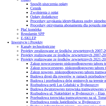
Sposób uiszczenia opłaty
Cennik
Zwolnienia z opłat
Opłaty dodatkowe
Procedury uzyskania identyfikatora osoby niepełn
Procedury otrzymania abonamentu dla pojazdu mi
Płać komórką
Regulamin SPP
E-SKLEP
Inwestycje i Projekty
Kanały technologiczne
Projekty zrealizowane ze środków zewnętrznych 2007-
Projekty realizowane ze środków zewnętrznych 2007-2
Projekty realizowane ze środków zewnętrznych 2021-2
Zakup nowoczesnego niskopodłogowego taboru tra
Zakup nowoczesnego, niskopodłogowego taboru tr
Zakup nowego, niskopodłogowego taboru tramwa
Budowa drogi dla rowerów w ramach przebudowy
Budowa i przebudowa dróg gminnych na terenie 
Rozbudowa pętli Las Gdański w Bydgoszczy
Budowa dwutorowego torowiska tramwajowego wzdłu
Rozbudowa ul. Nakielskiej w Bydgoszczy – Etap I
Przebudowa torowiska tramwajowego na ul. Toruń
Przebudowa ronda Jagiellonów w Bydgoszczy