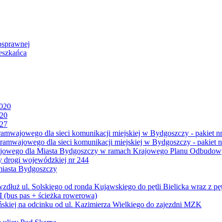
osprawnej
eszkańca
2020
020
027
mwajowego dla sieci komunikacji miejskiej w Bydgoszczy - pakiet nr
amwajowego dla sieci komunikacji miejskiej w Bydgoszczy - pakiet n
jowego dla Miasta Bydgoszczy w ramach Krajowego Planu Odbudowy
 drogi wojewódzkiej nr 244
miasta Bydgoszczy
ż ul. Solskiego od ronda Kujawskiego do pętli Bielicka wraz z pęt
 (bus pas + ścieżka rowerowa)
skiej na odcinku od ul. Kazimierza Wielkiego do zajezdni MZK