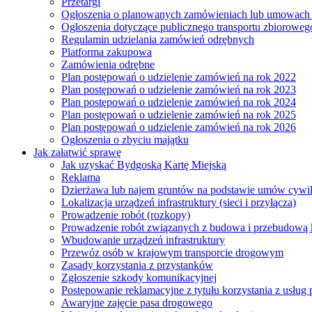
Przetargi
Ogłoszenia o planowanych zamówieniach lub umowac
Ogłoszenia dotyczące publicznego transportu zbioroweg
Regulamin udzielania zamówień odrębnych
Platforma zakupowa
Zamówienia odrębne
Plan postępowań o udzielenie zamówień na rok 2022
Plan postępowań o udzielenie zamówień na rok 2023
Plan postępowań o udzielenie zamówień na rok 2024
Plan postępowań o udzielenie zamówień na rok 2025
Plan postępowań o udzielenie zamówień na rok 2026
Ogłoszenia o zbyciu majątku
Jak załatwić sprawę
Jak uzyskać Bydgoską Kartę Miejską
Reklama
Dzierżawa lub najem gruntów na podstawie umów cywi
Lokalizacja urządzeń infrastruktury (sieci i przyłącza)
Prowadzenie robót (rozkopy)
Prowadzenie robót związanych z budowa i przebudową k
Wbudowanie urządzeń infrastruktury
Przewóz osób w krajowym transporcie drogowym
Zasady korzystania z przystanków
Zgłoszenie szkody komunikacyjnej
Postępowanie reklamacyjne z tytułu korzystania z usłu
Awaryjne zajęcie pasa drogowego