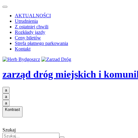
AKTUALNOŚCI
Utrudnienia
Z ostatniej chwili
Rozkłady jazdy
Ceny biletów
Strefa płatnego parkowania
Kontakt
zarząd dróg miejskich i komuni
a
a
a
Kontrast
Szukaj