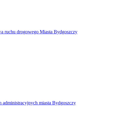
twa ruchu drogowego Miasta Bydgoszczy
h administracyjnych miasta Bydgoszczy