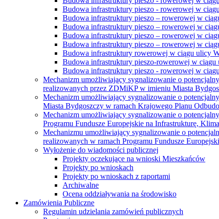
Budowa infrastruktury pieszo - rowerowej w ciąg
Budowa infrastruktury pieszo - rowerowej w ciąg
Budowa infrastruktury pieszo – rowerowej w ciąg
Budowa infrastruktury pieszo – rowerowej w ciągu
Budowa infrastruktury pieszo – rowerowej w ciągu
Budowa infrastruktury pieszo – rowerowej w ciągu
Budowa infrastruktury rowerowej w ciągu ulicy 
Budowa infrastruktury pieszo-rowerowej w ciągu u
Budowa infrastruktury pieszo - rowerowej w ciągu 
Mechanizm umożliwiający sygnalizowanie o potencjaln
realizowanych przez ZDMiKP w imieniu Miasta Bydgo
Mechanizm umożliwiający sygnalizowanie o potencjaln
Miasta Bydgoszczy w ramach Krajowego Planu Odbudo
Mechanizm umożliwiający sygnalizowanie o potencjaln
Programu Fundusze Europejskie na Infrastrukturę, Klim
Mechanizmu umożliwiający sygnalizowanie o potencjaln
realizowanych w ramach Programu Fundusze Europejskie
Wyłożenie do wiadomości publicznej
Projekty oczekujące na wnioski Mieszkańców
Projekty po wnioskach
Projekty po wnioskach z raportami
Archiwalne
Ocena oddziaływania na środowisko
Zamówienia Publiczne
Regulamin udzielania zamówień publicznych