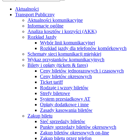
Aktualności
Transport Publiczny
Aktualności komunikacyjne
Informacje ogólne
Analiza kosztów i korzyści (AKK)
Rozkład Jazdy
Wybór linii komunikacyjnej
Rozkład jazdy dla telefonów komórkowych
Schematy sieci komunikacji miejskiej
Wykaz przystanków komunikacyjnych
Bilety i opłaty (tickets & fares)
Ceny biletów jednorazowych i czasowych
Ceny biletów okresowych
Ticket tariff
Rodzaje i wzory biletów
Strefy biletowe
System przesiadkowy AT
Opłaty dodatkowe i inne
Zasady kasowania biletów
Zakup biletu
Sieć sprzedaży biletów
Punkty sprzedaży biletów okresowych
Zakup biletów okresowych on-line
Zakup biletu przez telefon