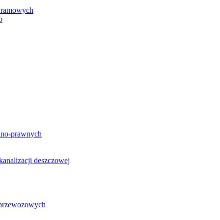
h ramowych
o
lno-prawnych
analizacji deszczowej
g przewozowych