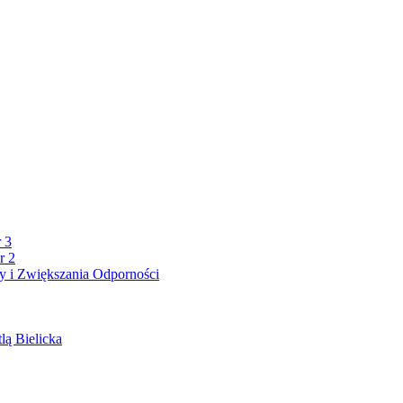
 3
r 2
 i Zwiększania Odporności
lą Bielicka