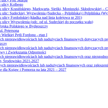
u ulicy Pod Skarpą
u ulicy Kolbego
u ulicy Krasińskiego, Markwarta, Sieńki, Moniuszki, Skłodowskiej – 
 ulic: Sudeckiej, Wyzwolenia (Sudecka – Pelplińska) i Pelplińska (W
 ulicy Fordońskiej (kładka nad linią kolejową nr 201)
 ulicy Wyzwolenia (odc. od ul. Sudeckiej do początku wału)
Wojska Polskiego w Bydgoszczy
l. Petersona
Wielkiej Pętli Fordonu - etap I
ych nieprawidłowościach lub nadużyciach finansowych dotyczących p
szczy
ych nieprawidłowościach lub nadużyciach finansowych dotyczących 
wy i Zwiększania Odporności
ych nieprawidłowościach lub nadużyciach finansowych oraz niezgodn
at, Środowisko 2021-2027
ych nieprawidłowościach lub nadużyciach finansowych oraz zgłosze
 dla Kujaw i Pomorza na lata 2021 – 2027