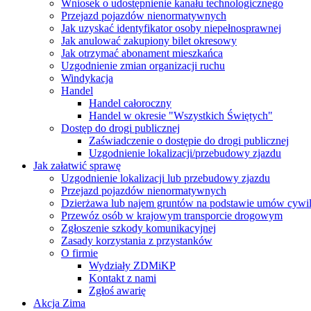
Wniosek o udostępnienie kanału technologicznego
Przejazd pojazdów nienormatywnych
Jak uzyskać identyfikator osoby niepełnosprawnej
Jak anulować zakupiony bilet okresowy
Jak otrzymać abonament mieszkańca
Uzgodnienie zmian organizacji ruchu
Windykacja
Handel
Handel całoroczny
Handel w okresie "Wszystkich Świętych"
Dostęp do drogi publicznej
Zaświadczenie o dostępie do drogi publicznej
Uzgodnienie lokalizacji/przebudowy zjazdu
Jak załatwić sprawę
Uzgodnienie lokalizacji lub przebudowy zjazdu
Przejazd pojazdów nienormatywnych
Dzierżawa lub najem gruntów na podstawie umów cywi
Przewóz osób w krajowym transporcie drogowym
Zgłoszenie szkody komunikacyjnej
Zasady korzystania z przystanków
O firmie
Wydziały ZDMiKP
Kontakt z nami
Zgłoś awarię
Akcja Zima