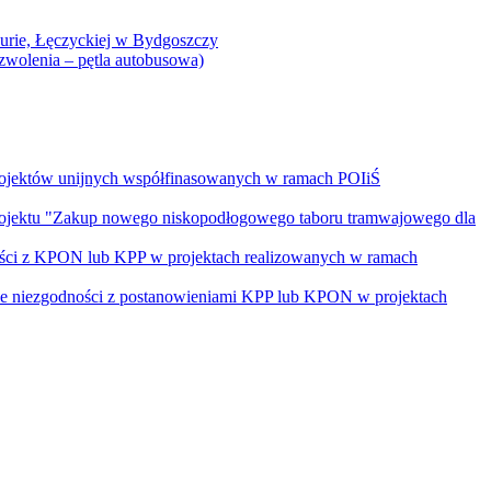
Curie, Łęczyckiej w Bydgoszczy
yzwolenia – pętla autobusowa)
rojektów unijnych współfinasowanych w ramach POIiŚ
projektu "Zakup nowego niskopodłogowego taboru tramwajowego dla
ości z KPON lub KPP w projektach realizowanych w ramach
nie niezgodności z postanowieniami KPP lub KPON w projektach