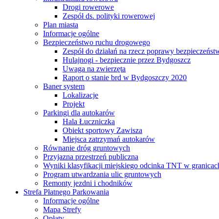
Drogi rowerowe
Zespół ds. polityki rowerowej
Plan miasta
Informacje ogólne
Bezpieczeństwo ruchu drogowego
Zespół do działań na rzecz poprawy bezpieczeńs
Hulajnogi - bezpiecznie przez Bydgoszcz
Uwaga na zwierzęta
Raport o stanie brd w Bydgoszczy 2020
Baner system
Lokalizacje
Projekt
Parkingi dla autokarów
Hala Łuczniczka
Obiekt sportowy Zawisza
Miejsca zatrzymań autokarów
Równanie dróg gruntowych
Przyjazna przestrzeń publiczna
Wyniki klasyfikacji miejskiego odcinka TNT w granicac
Program utwardzania ulic gruntowych
Remonty jezdni i chodników
Strefa Płatnego Parkowania
Informacje ogólne
Mapa Strefy
Opłaty