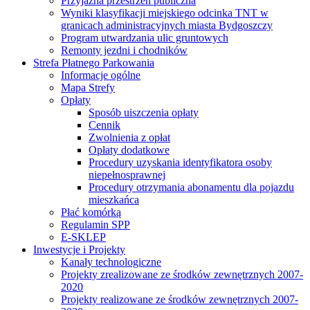
Przyjazna przestrzeń publiczna
Wyniki klasyfikacji miejskiego odcinka TNT w
granicach administracyjnych miasta Bydgoszczy
Program utwardzania ulic gruntowych
Remonty jezdni i chodników
Strefa Płatnego Parkowania
Informacje ogólne
Mapa Strefy
Opłaty
Sposób uiszczenia opłaty
Cennik
Zwolnienia z opłat
Opłaty dodatkowe
Procedury uzyskania identyfikatora osoby
niepełnosprawnej
Procedury otrzymania abonamentu dla pojazdu
mieszkańca
Płać komórką
Regulamin SPP
E-SKLEP
Inwestycje i Projekty
Kanały technologiczne
Projekty zrealizowane ze środków zewnętrznych 2007-
2020
Projekty realizowane ze środków zewnętrznych 2007-