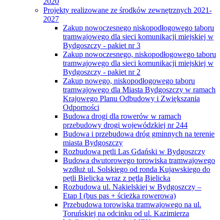
2020
Projekty realizowane ze środków zewnętrznych 2021-
2027
Zakup nowoczesnego niskopodłogowego taboru
tramwajowego dla sieci komunikacji miejskiej w
Bydgoszczy - pakiet nr 3
Zakup nowoczesnego, niskopodłogowego taboru
tramwajowego dla sieci komunikacji miejskiej w
Bydgoszczy - pakiet nr 2
Zakup nowego, niskopodłogowego taboru
tramwajowego dla Miasta Bydgoszczy w ramach
Krajowego Planu Odbudowy i Zwiększania
Odporności
Budowa drogi dla rowerów w ramach
przebudowy drogi wojewódzkiej nr 244
Budowa i przebudowa dróg gminnych na terenie
miasta Bydgoszczy
Rozbudowa pętli Las Gdański w Bydgoszczy
Budowa dwutorowego torowiska tramwajowego
wzdłuż ul. Solskiego od ronda Kujawskiego do
pętli Bielicka wraz z pętlą Bielicka
Rozbudowa ul. Nakielskiej w Bydgoszczy –
Etap I (bus pas + ścieżka rowerowa)
Przebudowa torowiska tramwajowego na ul.
Toruńskiej na odcinku od ul. Kazimierza