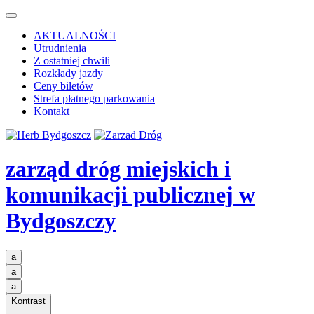
AKTUALNOŚCI
Utrudnienia
Z ostatniej chwili
Rozkłady jazdy
Ceny biletów
Strefa płatnego parkowania
Kontakt
zarząd dróg miejskich i
komunikacji publicznej
w
Bydgoszczy
a
a
a
Kontrast