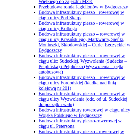
Wielkiego do zajezdni MZK
Przebudowa ronda Jagiellonów w Bydgoszczy
Budowa infrastruktury pieszo - rowerowej w
ciągu ulicy Pod Skarpą
Budowa infrastruktury pieszo - rowerowej w
ciągu ulicy Kolbego
Budowa infrastruktury pieszo – rowerowej w
ciągu ulicy Krasińskiego, Markwarta, Sieńki,
Moniuszki, Skłodowskiej – Curie, Łęczyckiej w
Bydgoszczy
Budowa infrastruktury pieszo – rowerowej w
ciągu ulic: Sudeckiej, Wyzwolenia (Sudecka –
Pelplińska) i Pelplińska (Wyzwolenia – pętla
autobusowa)
Budowa infrastruktury pieszo – rowerowej w
ciągu ulicy Fordońskiej (kładka nad linią
kolejową nr 201)
Budowa infrastruktury pieszo – rowerowej w
ciągu ulicy Wyzwolenia (odc. od ul. Sudeckiej
do początku wału)
Budowa infrastruktury rowerowej w ciągu ulicy
Wojska Polskiego w Bydgoszczy
Budowa infrastruktury pieszo-rowerowej w
ciągu ul. Petersona
Budowa infrastruktury pieszo - rowerowej w