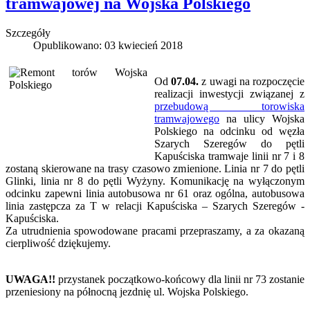
tramwajowej na Wojska Polskiego
Szczegóły
Opublikowano: 03 kwiecień 2018
Od
07.04.
z uwagi na rozpoczęcie
realizacji inwestycji związanej z
przebudową torowiska
tramwajowego
na ulicy Wojska
Polskiego na odcinku od węzła
Szarych Szeregów do pętli
Kapuściska tramwaje linii nr 7 i 8
zostaną skierowane na trasy czasowo zmienione. Linia nr 7 do pętli
Glinki, linia nr 8 do pętli Wyżyny. Komunikację na wyłączonym
odcinku zapewni linia autobusowa nr 61 oraz ogólna, autobusowa
linia zastępcza za T w relacji Kapuściska – Szarych Szeregów -
Kapuściska.
Za utrudnienia spowodowane pracami przepraszamy, a za okazaną
cierpliwość dziękujemy.
UWAGA!!
przystanek początkowo-końcowy dla linii nr 73 zostanie
przeniesiony na północną jezdnię ul. Wojska Polskiego.