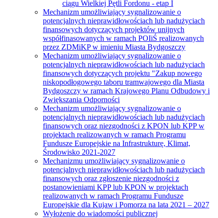
ciągu Wielkiej Pętli Fordonu - etap I
Mechanizm umożliwiający sygnalizowanie o
potencjalnych nieprawidłowościach lub nadużyciach
finansowych dotyczących projektów unijnych
współfinasowanych w ramach POIiŚ realizowanych
przez ZDMiKP w imieniu Miasta Bydgoszczy
Mechanizm umożliwiający sygnalizowanie o
potencjalnych nieprawidłowościach lub nadużyciach
finansowych dotyczących projektu "Zakup nowego
niskopodłogowego taboru tramwajowego dla Miasta
Bydgoszczy w ramach Krajowego Planu Odbudowy i
Zwiększania Odporności
Mechanizm umożliwiający sygnalizowanie o
potencjalnych nieprawidłowościach lub nadużyciach
finansowych oraz niezgodności z KPON lub KPP w
projektach realizowanych w ramach Programu
Fundusze Europejskie na Infrastrukturę, Klimat,
Środowisko 2021-2027
Mechanizmu umożliwiający sygnalizowanie o
potencjalnych nieprawidłowościach lub nadużyciach
finansowych oraz zgłoszenie niezgodności z
postanowieniami KPP lub KPON w projektach
realizowanych w ramach Programu Fundusze
Europejskie dla Kujaw i Pomorza na lata 2021 – 2027
Wyłożenie do wiadomości publicznej