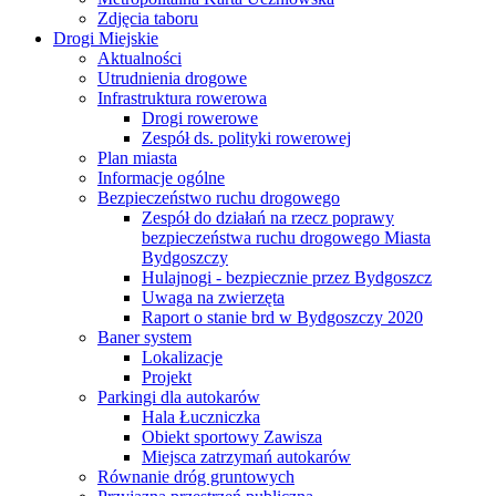
Zdjęcia taboru
Drogi Miejskie
Aktualności
Utrudnienia drogowe
Infrastruktura rowerowa
Drogi rowerowe
Zespół ds. polityki rowerowej
Plan miasta
Informacje ogólne
Bezpieczeństwo ruchu drogowego
Zespół do działań na rzecz poprawy
bezpieczeństwa ruchu drogowego Miasta
Bydgoszczy
Hulajnogi - bezpiecznie przez Bydgoszcz
Uwaga na zwierzęta
Raport o stanie brd w Bydgoszczy 2020
Baner system
Lokalizacje
Projekt
Parkingi dla autokarów
Hala Łuczniczka
Obiekt sportowy Zawisza
Miejsca zatrzymań autokarów
Równanie dróg gruntowych