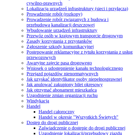
cywilno-prawnych
Lokalizacja urządzeń infrastruktury (sieci i przyłącza)
Prowadzenie robót (rozkopy)
Prowadzenie robót związanych z budowa i
przebudową kanalizacji deszczowej
Wbudowanie urządzeń infrastruktury
Przewóz osób w krajowym transporcie drogowym
Zasady korzystania z przystanków
Zgłoszenie szkody komunikacyjnej
Postępowanie reklamacyjne z tytułu korzystania z usług
przewozowych
Awaryjne zajęcie pasa drogowego
Wniosek o udostępnienie kanału technologicznego
Przejazd pojazdów nienormatywnych
Jak uzyskać identyfikator osoby niepełnosprawnej
Jak anulować zakupiony bilet okresowy
Jak otrzymać abonament mieszkańca
Uzgodnienie zmian organizacji ruchu
Windykacja
Handel
Handel całoroczny
Handel w okresie "Wszystkich Świętych"
Dostęp do drogi publicznej
Zaświadczenie o dostępie do drogi publicznej
Uzgodnienie lokalizacji/przebudowy zjazdu