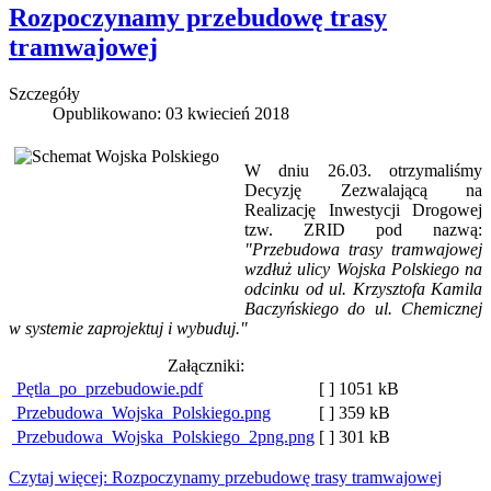
Rozpoczynamy przebudowę trasy
tramwajowej
Szczegóły
Opublikowano: 03 kwiecień 2018
W dniu 26.03. otrzymaliśmy
Decyzję Zezwalającą na
Realizację Inwestycji Drogowej
tzw. ZRID pod nazwą:
"Przebudowa trasy tramwajowej
wzdłuż ulicy Wojska Polskiego na
odcinku od ul. Krzysztofa Kamila
Baczyńskiego do ul. Chemicznej
w systemie zaprojektuj i wybuduj."
Załączniki:
Pętla_po_przebudowie.pdf
[ ]
1051 kB
Przebudowa_Wojska_Polskiego.png
[ ]
359 kB
Przebudowa_Wojska_Polskiego_2png.png
[ ]
301 kB
Czytaj więcej: Rozpoczynamy przebudowę trasy tramwajowej