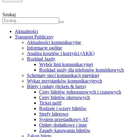
Szukaj
Aktualności
Transport Publiczny
Aktualności komunikacyjne
Informacje ogólne
Analiza kosztów i korzyści (AKK)
Rozkład Jazdy
Wybór linii komunikacyjnej
Rozkład jazdy dla telefonów komórkowych
Schematy sieci komunikacji miejskiej
Wykaz przystanków komunikacyjnych
Bilety i opłaty (tickets & fares)
Ceny biletów jednorazowych i czasowych
Ceny biletów okresowych
Ticket tariff
Rodzaje i wzory biletów
Strefy biletowe
System przesiadkowy AT
Opłaty dodatkowe i inne
Zasady kasowania biletów
Zakup biletu