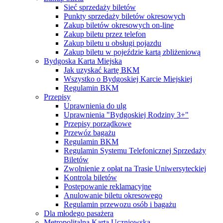
Sieć sprzedaży biletów
Punkty sprzedaży biletów okresowych
Zakup biletów okresowych on-line
Zakup biletu przez telefon
Zakup biletu u obsługi pojazdu
Zakup biletu w pojeździe kartą zbliżeniową
Bydgoska Karta Miejska
Jak uzyskać kartę BKM
Wszystko o Bydgoskiej Karcie Miejskiej
Regulamin BKM
Przepisy
Uprawnienia do ulg
Uprawnienia "Bydgoskiej Rodziny 3+"
Przepisy porządkowe
Przewóz bagażu
Regulamin BKM
Regulamin Systemu Telefonicznej Sprzedaży
Biletów
Zwolnienie z opłat na Trasie Uniwersyteckiej
Kontrola biletów
Postępowanie reklamacyjne
Anulowanie biletu okresowego
Regulamin przewozu osób i bagażu
Dla młodego pasażera
Metropolitalna Karta Uczniowska