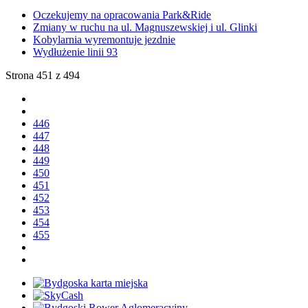
Oczekujemy na opracowania Park&Ride
Zmiany w ruchu na ul. Magnuszewskiej i ul. Glinki
Kobylarnia wyremontuje jezdnie
Wydłużenie linii 93
Strona 451 z 494
446
447
448
449
450
451
452
453
454
455