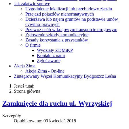
Jak załatwić sprawę
Uzgodnienie lokalizacji lub przebudowy zjazdu
Przejazd pojazdów nienormatywnych
Dzierżawa lub najem gruntów na podstawie umów
cywilno-prawnych
Przewóz osób w krajowym transporcie drogowym
Zgłoszenie szkody komunikacyjnej
Zasady korzystania z przystanków
O firmie
Wydziały ZDMiKP
Kontakt z nami
Zgłoś awarię
Akcja Zima
Akcja Zima - On-line
Zintegrowany Węzeł Komunikacyjny Bydgoszcz Leśna
Jesteś tutaj:
Strona główna
Zamknięcie dla ruchu ul. Wyrzyskiej
Szczegóły
Opublikowano: 09 kwiecień 2018