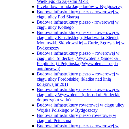
Wielkiego do zajezdni MZK
Przebudowa ronda Jagiellonów w Bydgoszczy
Budowa infrastruktury pieszo - rowerowej w
ciągu ulicy Pod Skarpą
Budowa infrastruktury pieszo - rowerowej w
ciągu ulicy Kolbego
Budowa infrastruktury pieszo – rowerowej w
ciągu ulicy Krasińskiego, Markwarta, Sieńki,
Moniuszki, Skłodowskiej – Curie, Łęczyckiej w
Bydgoszczy
Budowa infrastruktury pieszo – rowerowej w
ciągu ulic: Sudeckiej, Wyzwolenia (Sudecka –
Pelplińska) i Pelplińska (Wyzwolenia – pętla
autobusowa)
Budowa infrastruktury pieszo – rowerowej w
ciągu ulicy Fordońskiej (kładka nad linią
kolejową nr 201)
Budowa infrastruktury pieszo – rowerowej w
ciągu ulicy Wyzwolenia (odc. od ul. Sudeckiej
do początku wału)
Budowa infrastruktury rowerowej w ciągu ulicy
Wojska Polskiego w Bydgoszczy
Budowa infrastruktury pieszo-rowerowej w
ciągu ul. Petersona
Budowa infrastruktury pieszo - rowerowej w