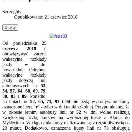
Szczegóły
Opublikowano: 21 czerwiec 2018
Drukuj
Od poniedziałku
25
czerwca 2018
r.
obowiązywać zaczną
wakacyjne rozkłady
jazdy w dni
powszednie. Odrębne,
wakacyjne rozkłady
jazdy dotyczą linii
autobusowych nr
53
,
54, 57,
64, 68, 69, 79,
80, 83
i
89
. Ponadto,
na liniach nr
52, 65, 73, 92 i
94
nie będą wykonywane kursy
oznaczone literą "
r
" - tylko w dni nauki szkolnej. Przypominamy, że
w okresie letnim autobusy linii nr
52
w dni wolne realizują
zwiększoną liczbę kursów na wydłużonej trasie z Błonia do
Myślęcinka. W ciągu dnia kursy realizowane są z częstotliwością co
20 minut. Dodatkowo, oznaczone kursy linii nr 73 obsługują