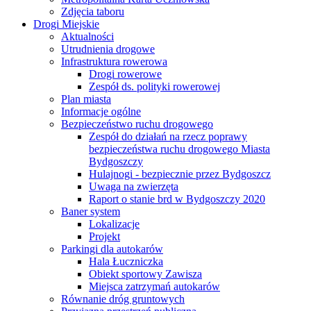
Zdjęcia taboru
Drogi Miejskie
Aktualności
Utrudnienia drogowe
Infrastruktura rowerowa
Drogi rowerowe
Zespół ds. polityki rowerowej
Plan miasta
Informacje ogólne
Bezpieczeństwo ruchu drogowego
Zespół do działań na rzecz poprawy
bezpieczeństwa ruchu drogowego Miasta
Bydgoszczy
Hulajnogi - bezpiecznie przez Bydgoszcz
Uwaga na zwierzęta
Raport o stanie brd w Bydgoszczy 2020
Baner system
Lokalizacje
Projekt
Parkingi dla autokarów
Hala Łuczniczka
Obiekt sportowy Zawisza
Miejsca zatrzymań autokarów
Równanie dróg gruntowych