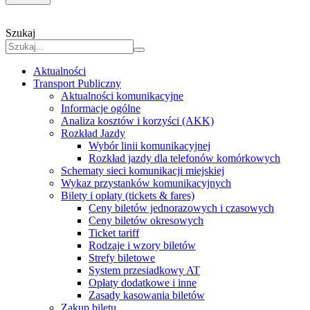
Szukaj
Aktualności
Transport Publiczny
Aktualności komunikacyjne
Informacje ogólne
Analiza kosztów i korzyści (AKK)
Rozkład Jazdy
Wybór linii komunikacyjnej
Rozkład jazdy dla telefonów komórkowych
Schematy sieci komunikacji miejskiej
Wykaz przystanków komunikacyjnych
Bilety i opłaty (tickets & fares)
Ceny biletów jednorazowych i czasowych
Ceny biletów okresowych
Ticket tariff
Rodzaje i wzory biletów
Strefy biletowe
System przesiadkowy AT
Opłaty dodatkowe i inne
Zasady kasowania biletów
Zakup biletu