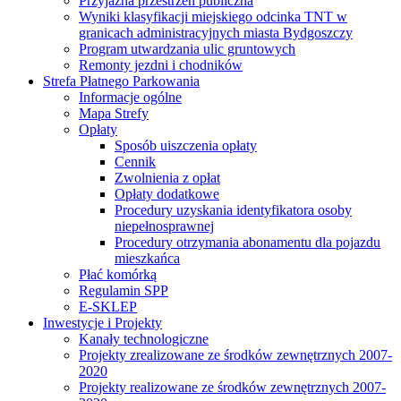
Przyjazna przestrzeń publiczna
Wyniki klasyfikacji miejskiego odcinka TNT w
granicach administracyjnych miasta Bydgoszczy
Program utwardzania ulic gruntowych
Remonty jezdni i chodników
Strefa Płatnego Parkowania
Informacje ogólne
Mapa Strefy
Opłaty
Sposób uiszczenia opłaty
Cennik
Zwolnienia z opłat
Opłaty dodatkowe
Procedury uzyskania identyfikatora osoby
niepełnosprawnej
Procedury otrzymania abonamentu dla pojazdu
mieszkańca
Płać komórką
Regulamin SPP
E-SKLEP
Inwestycje i Projekty
Kanały technologiczne
Projekty zrealizowane ze środków zewnętrznych 2007-
2020
Projekty realizowane ze środków zewnętrznych 2007-