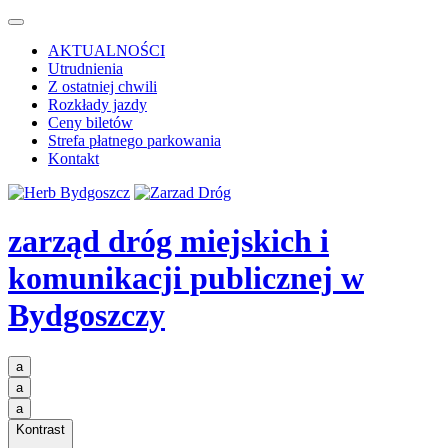
AKTUALNOŚCI
Utrudnienia
Z ostatniej chwili
Rozkłady jazdy
Ceny biletów
Strefa płatnego parkowania
Kontakt
zarząd dróg miejskich i
komunikacji publicznej
w
Bydgoszczy
a
a
a
Kontrast