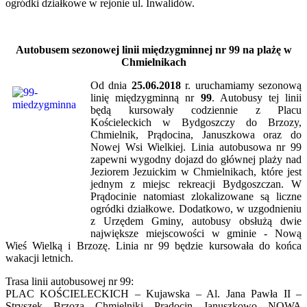
ogródki działkowe w rejonie ul. Inwalidów.
Autobusem sezonowej linii międzygminnej nr 99 na plażę w
Chmielnikach
Od dnia
25.06.2018
r. uruchamiamy sezonową
linię międzygminną nr
99
. Autobusy tej linii
będą kursowały codziennie z Placu
Kościeleckich w Bydgoszczy do Brzozy,
Chmielnik, Prądocina, Januszkowa oraz do
Nowej Wsi Wielkiej. Linia autobusowa nr 99
zapewni wygodny dojazd do głównej plaży nad
Jeziorem Jezuickim w Chmielnikach, które jest
jednym z miejsc rekreacji Bydgoszczan. W
Prądocinie natomiast zlokalizowane są liczne
ogródki działkowe. Dodatkowo, w uzgodnieniu
z Urzędem Gminy, autobusy obsłużą dwie
największe miejscowości w gminie - Nową
Wieś Wielką i Brzozę. Linia nr 99 będzie kursowała do końca
wakacji letnich.
Trasa linii autobusowej nr 99:
PLAC KOŚCIELECKICH – Kujawska – Al. Jana Pawła II –
Stryszek – Brzoza – Chmielniki – Prądocin – Januszkowo – NOWA