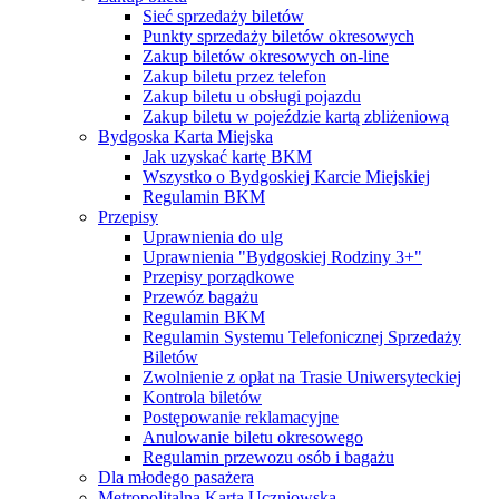
Sieć sprzedaży biletów
Punkty sprzedaży biletów okresowych
Zakup biletów okresowych on-line
Zakup biletu przez telefon
Zakup biletu u obsługi pojazdu
Zakup biletu w pojeździe kartą zbliżeniową
Bydgoska Karta Miejska
Jak uzyskać kartę BKM
Wszystko o Bydgoskiej Karcie Miejskiej
Regulamin BKM
Przepisy
Uprawnienia do ulg
Uprawnienia "Bydgoskiej Rodziny 3+"
Przepisy porządkowe
Przewóz bagażu
Regulamin BKM
Regulamin Systemu Telefonicznej Sprzedaży
Biletów
Zwolnienie z opłat na Trasie Uniwersyteckiej
Kontrola biletów
Postępowanie reklamacyjne
Anulowanie biletu okresowego
Regulamin przewozu osób i bagażu
Dla młodego pasażera
Metropolitalna Karta Uczniowska