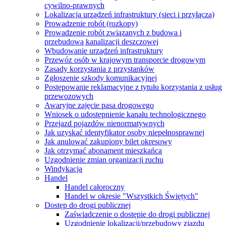
cywilno-prawnych
Lokalizacja urządzeń infrastruktury (sieci i przyłącza)
Prowadzenie robót (rozkopy)
Prowadzenie robót związanych z budowa i
przebudową kanalizacji deszczowej
Wbudowanie urządzeń infrastruktury
Przewóz osób w krajowym transporcie drogowym
Zasady korzystania z przystanków
Zgłoszenie szkody komunikacyjnej
Postępowanie reklamacyjne z tytułu korzystania z usług
przewozowych
Awaryjne zajęcie pasa drogowego
Wniosek o udostępnienie kanału technologicznego
Przejazd pojazdów nienormatywnych
Jak uzyskać identyfikator osoby niepełnosprawnej
Jak anulować zakupiony bilet okresowy
Jak otrzymać abonament mieszkańca
Uzgodnienie zmian organizacji ruchu
Windykacja
Handel
Handel całoroczny
Handel w okresie "Wszystkich Świętych"
Dostęp do drogi publicznej
Zaświadczenie o dostępie do drogi publicznej
Uzgodnienie lokalizacji/przebudowy zjazdu