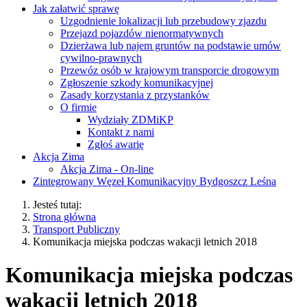
Jak załatwić sprawę
Uzgodnienie lokalizacji lub przebudowy zjazdu
Przejazd pojazdów nienormatywnych
Dzierżawa lub najem gruntów na podstawie umów
cywilno-prawnych
Przewóz osób w krajowym transporcie drogowym
Zgłoszenie szkody komunikacyjnej
Zasady korzystania z przystanków
O firmie
Wydziały ZDMiKP
Kontakt z nami
Zgłoś awarię
Akcja Zima
Akcja Zima - On-line
Zintegrowany Węzeł Komunikacyjny Bydgoszcz Leśna
Jesteś tutaj:
Strona główna
Transport Publiczny
Komunikacja miejska podczas wakacji letnich 2018
Komunikacja miejska podczas
wakacji letnich 2018