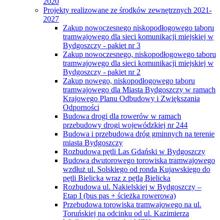
2020
Projekty realizowane ze środków zewnętrznych 2021-
2027
Zakup nowoczesnego niskopodłogowego taboru
tramwajowego dla sieci komunikacji miejskiej w
Bydgoszczy - pakiet nr 3
Zakup nowoczesnego, niskopodłogowego taboru
tramwajowego dla sieci komunikacji miejskiej w
Bydgoszczy - pakiet nr 2
Zakup nowego, niskopodłogowego taboru
tramwajowego dla Miasta Bydgoszczy w ramach
Krajowego Planu Odbudowy i Zwiększania
Odporności
Budowa drogi dla rowerów w ramach
przebudowy drogi wojewódzkiej nr 244
Budowa i przebudowa dróg gminnych na terenie
miasta Bydgoszczy
Rozbudowa pętli Las Gdański w Bydgoszczy
Budowa dwutorowego torowiska tramwajowego
wzdłuż ul. Solskiego od ronda Kujawskiego do
pętli Bielicka wraz z pętlą Bielicka
Rozbudowa ul. Nakielskiej w Bydgoszczy –
Etap I (bus pas + ścieżka rowerowa)
Przebudowa torowiska tramwajowego na ul.
Toruńskiej na odcinku od ul. Kazimierza