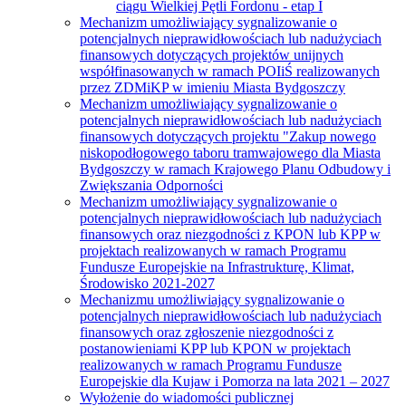
ciągu Wielkiej Pętli Fordonu - etap I
Mechanizm umożliwiający sygnalizowanie o
potencjalnych nieprawidłowościach lub nadużyciach
finansowych dotyczących projektów unijnych
współfinasowanych w ramach POIiŚ realizowanych
przez ZDMiKP w imieniu Miasta Bydgoszczy
Mechanizm umożliwiający sygnalizowanie o
potencjalnych nieprawidłowościach lub nadużyciach
finansowych dotyczących projektu "Zakup nowego
niskopodłogowego taboru tramwajowego dla Miasta
Bydgoszczy w ramach Krajowego Planu Odbudowy i
Zwiększania Odporności
Mechanizm umożliwiający sygnalizowanie o
potencjalnych nieprawidłowościach lub nadużyciach
finansowych oraz niezgodności z KPON lub KPP w
projektach realizowanych w ramach Programu
Fundusze Europejskie na Infrastrukturę, Klimat,
Środowisko 2021-2027
Mechanizmu umożliwiający sygnalizowanie o
potencjalnych nieprawidłowościach lub nadużyciach
finansowych oraz zgłoszenie niezgodności z
postanowieniami KPP lub KPON w projektach
realizowanych w ramach Programu Fundusze
Europejskie dla Kujaw i Pomorza na lata 2021 – 2027
Wyłożenie do wiadomości publicznej