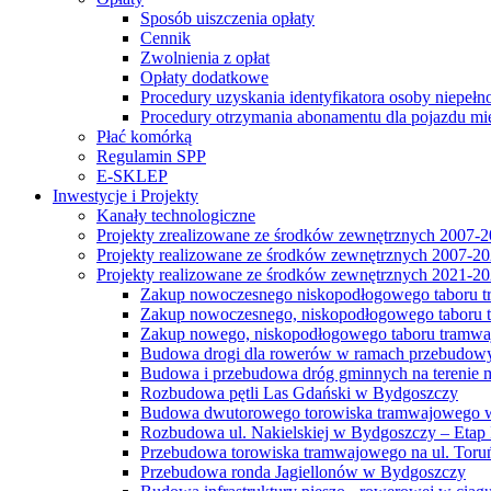
Sposób uiszczenia opłaty
Cennik
Zwolnienia z opłat
Opłaty dodatkowe
Procedury uzyskania identyfikatora osoby niepełn
Procedury otrzymania abonamentu dla pojazdu mi
Płać komórką
Regulamin SPP
E-SKLEP
Inwestycje i Projekty
Kanały technologiczne
Projekty zrealizowane ze środków zewnętrznych 2007-
Projekty realizowane ze środków zewnętrznych 2007-2
Projekty realizowane ze środków zewnętrznych 2021-2
Zakup nowoczesnego niskopodłogowego taboru tra
Zakup nowoczesnego, niskopodłogowego taboru tr
Zakup nowego, niskopodłogowego taboru tramwa
Budowa drogi dla rowerów w ramach przebudowy
Budowa i przebudowa dróg gminnych na terenie 
Rozbudowa pętli Las Gdański w Bydgoszczy
Budowa dwutorowego torowiska tramwajowego wzdłu
Rozbudowa ul. Nakielskiej w Bydgoszczy – Etap I
Przebudowa torowiska tramwajowego na ul. Toruń
Przebudowa ronda Jagiellonów w Bydgoszczy