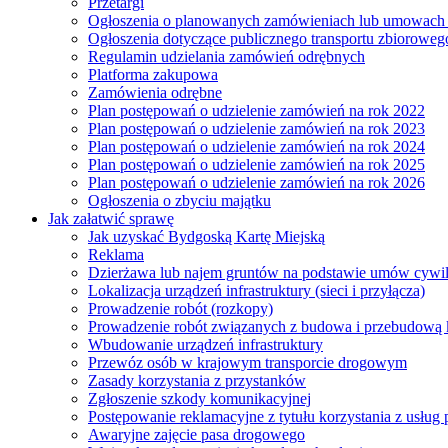
Przetargi
Ogłoszenia o planowanych zamówieniach lub umowac
Ogłoszenia dotyczące publicznego transportu zbioroweg
Regulamin udzielania zamówień odrębnych
Platforma zakupowa
Zamówienia odrębne
Plan postępowań o udzielenie zamówień na rok 2022
Plan postępowań o udzielenie zamówień na rok 2023
Plan postępowań o udzielenie zamówień na rok 2024
Plan postępowań o udzielenie zamówień na rok 2025
Plan postępowań o udzielenie zamówień na rok 2026
Ogłoszenia o zbyciu majątku
Jak załatwić sprawę
Jak uzyskać Bydgoską Kartę Miejską
Reklama
Dzierżawa lub najem gruntów na podstawie umów cywi
Lokalizacja urządzeń infrastruktury (sieci i przyłącza)
Prowadzenie robót (rozkopy)
Prowadzenie robót związanych z budowa i przebudową k
Wbudowanie urządzeń infrastruktury
Przewóz osób w krajowym transporcie drogowym
Zasady korzystania z przystanków
Zgłoszenie szkody komunikacyjnej
Postępowanie reklamacyjne z tytułu korzystania z usłu
Awaryjne zajęcie pasa drogowego