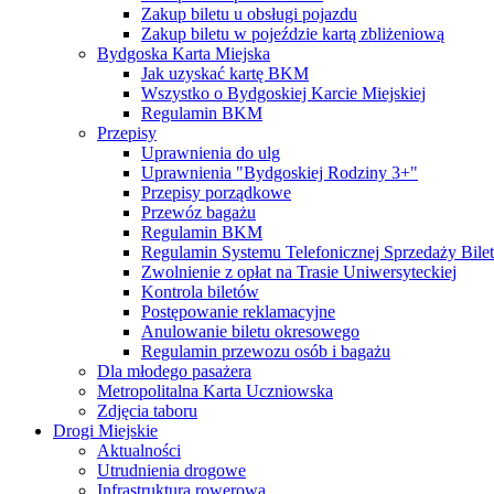
Zakup biletu u obsługi pojazdu
Zakup biletu w pojeździe kartą zbliżeniową
Bydgoska Karta Miejska
Jak uzyskać kartę BKM
Wszystko o Bydgoskiej Karcie Miejskiej
Regulamin BKM
Przepisy
Uprawnienia do ulg
Uprawnienia "Bydgoskiej Rodziny 3+"
Przepisy porządkowe
Przewóz bagażu
Regulamin BKM
Regulamin Systemu Telefonicznej Sprzedaży Bile
Zwolnienie z opłat na Trasie Uniwersyteckiej
Kontrola biletów
Postępowanie reklamacyjne
Anulowanie biletu okresowego
Regulamin przewozu osób i bagażu
Dla młodego pasażera
Metropolitalna Karta Uczniowska
Zdjęcia taboru
Drogi Miejskie
Aktualności
Utrudnienia drogowe
Infrastruktura rowerowa