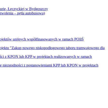
Curie, Łęczyckiej w Bydgoszczy
yzwolenia – pętla autobusowa)
rojektów unijnych współfinasowanych w ramach POIiŚ
projektu "Zakup nowego niskopodłogowego taboru tramwajowego dla
ości z KPON lub KPP w projektach realizowanych w ramach
nie niezgodności z postanowieniami KPP lub KPON w projektach