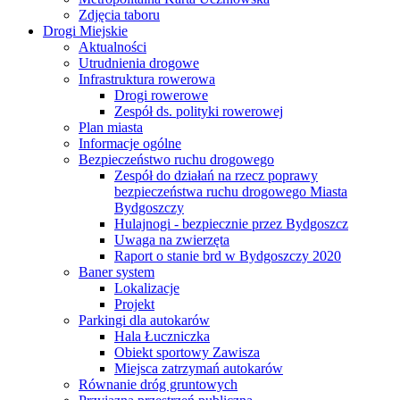
Zdjęcia taboru
Drogi Miejskie
Aktualności
Utrudnienia drogowe
Infrastruktura rowerowa
Drogi rowerowe
Zespół ds. polityki rowerowej
Plan miasta
Informacje ogólne
Bezpieczeństwo ruchu drogowego
Zespół do działań na rzecz poprawy
bezpieczeństwa ruchu drogowego Miasta
Bydgoszczy
Hulajnogi - bezpiecznie przez Bydgoszcz
Uwaga na zwierzęta
Raport o stanie brd w Bydgoszczy 2020
Baner system
Lokalizacje
Projekt
Parkingi dla autokarów
Hala Łuczniczka
Obiekt sportowy Zawisza
Miejsca zatrzymań autokarów
Równanie dróg gruntowych