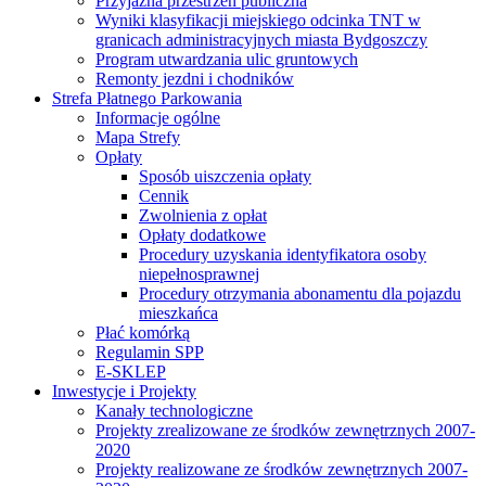
Przyjazna przestrzeń publiczna
Wyniki klasyfikacji miejskiego odcinka TNT w
granicach administracyjnych miasta Bydgoszczy
Program utwardzania ulic gruntowych
Remonty jezdni i chodników
Strefa Płatnego Parkowania
Informacje ogólne
Mapa Strefy
Opłaty
Sposób uiszczenia opłaty
Cennik
Zwolnienia z opłat
Opłaty dodatkowe
Procedury uzyskania identyfikatora osoby
niepełnosprawnej
Procedury otrzymania abonamentu dla pojazdu
mieszkańca
Płać komórką
Regulamin SPP
E-SKLEP
Inwestycje i Projekty
Kanały technologiczne
Projekty zrealizowane ze środków zewnętrznych 2007-
2020
Projekty realizowane ze środków zewnętrznych 2007-