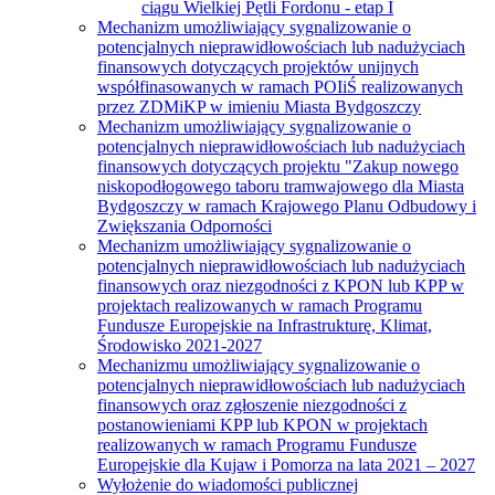
ciągu Wielkiej Pętli Fordonu - etap I
Mechanizm umożliwiający sygnalizowanie o
potencjalnych nieprawidłowościach lub nadużyciach
finansowych dotyczących projektów unijnych
współfinasowanych w ramach POIiŚ realizowanych
przez ZDMiKP w imieniu Miasta Bydgoszczy
Mechanizm umożliwiający sygnalizowanie o
potencjalnych nieprawidłowościach lub nadużyciach
finansowych dotyczących projektu "Zakup nowego
niskopodłogowego taboru tramwajowego dla Miasta
Bydgoszczy w ramach Krajowego Planu Odbudowy i
Zwiększania Odporności
Mechanizm umożliwiający sygnalizowanie o
potencjalnych nieprawidłowościach lub nadużyciach
finansowych oraz niezgodności z KPON lub KPP w
projektach realizowanych w ramach Programu
Fundusze Europejskie na Infrastrukturę, Klimat,
Środowisko 2021-2027
Mechanizmu umożliwiający sygnalizowanie o
potencjalnych nieprawidłowościach lub nadużyciach
finansowych oraz zgłoszenie niezgodności z
postanowieniami KPP lub KPON w projektach
realizowanych w ramach Programu Fundusze
Europejskie dla Kujaw i Pomorza na lata 2021 – 2027
Wyłożenie do wiadomości publicznej