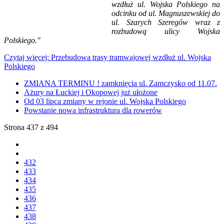
wzdłuż ul. Wojska Polskiego na
odcinku od ul. Magnuszewskiej do
ul. Szarych Szeregów wraz z
rozbudową ulicy Wojska
Polskiego."
Czytaj więcej: Przebudowa trasy tramwajowej wzdłuż ul. Wojska
Polskiego
ZMIANA TERMINU ! zamknięcia ul. Zamczysko od 11.07.
Ażury na Łuckiej i Okopowej już ułożone
Od 03 lipca zmiany w rejonie ul. Wojska Polskiego
Powstanie nowa infrastruktura dla rowerów
Strona 437 z 494
432
433
434
435
436
437
438