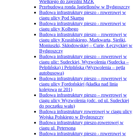
Wielkiego do zajezdni MZK
Przebudowa ronda Jagiellonów w Bydgoszczy
Budowa infrastruktury pieszo - rowerowej w
ciągu ulicy Pod Skarpą
Budowa infrastruktury pieszo - rowerowej w
ciągu ulicy Kolbego
Budowa infrastruktury pieszo – rowerowej w
ciągu ulicy Krasińskiego, Markwarta, Sieńki,
Moniuszki, Skłodowskiej – Curie, Łęczyckiej w
Bydgoszczy
Budowa infrastruktury pieszo – rowerowej w
ciągu ulic: Sudeckiej, Wyzwolenia (Sudecka –
Pelplińska) i Pelplińska (Wyzwolenia – pętla
autobusowa)
Budowa infrastruktury pieszo – rowerowej w
ciągu ulicy Fordońskiej (kładka nad linią
kolejową nr 201)
Budowa infrastruktury pieszo – rowerowej w
ciągu ulicy Wyzwolenia (odc. od ul. Sudeckiej
do początku wału)
Budowa infrastruktury rowerowej w ciągu ulicy
Wojska Polskiego w Bydgoszczy
Budowa infrastruktury pieszo-rowerowej w
ciągu ul. Petersona
Budowa infrastruktury pieszo - rowerowej w