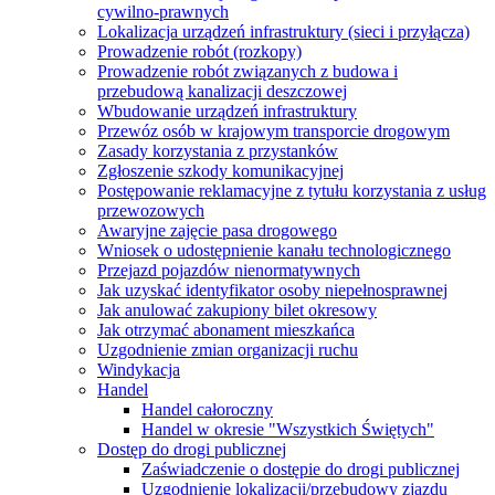
cywilno-prawnych
Lokalizacja urządzeń infrastruktury (sieci i przyłącza)
Prowadzenie robót (rozkopy)
Prowadzenie robót związanych z budowa i
przebudową kanalizacji deszczowej
Wbudowanie urządzeń infrastruktury
Przewóz osób w krajowym transporcie drogowym
Zasady korzystania z przystanków
Zgłoszenie szkody komunikacyjnej
Postępowanie reklamacyjne z tytułu korzystania z usług
przewozowych
Awaryjne zajęcie pasa drogowego
Wniosek o udostępnienie kanału technologicznego
Przejazd pojazdów nienormatywnych
Jak uzyskać identyfikator osoby niepełnosprawnej
Jak anulować zakupiony bilet okresowy
Jak otrzymać abonament mieszkańca
Uzgodnienie zmian organizacji ruchu
Windykacja
Handel
Handel całoroczny
Handel w okresie "Wszystkich Świętych"
Dostęp do drogi publicznej
Zaświadczenie o dostępie do drogi publicznej
Uzgodnienie lokalizacji/przebudowy zjazdu