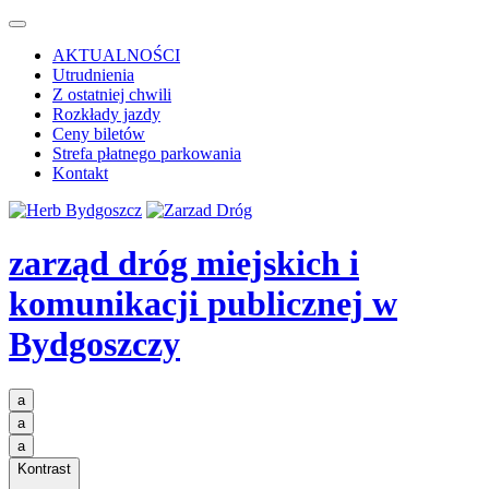
AKTUALNOŚCI
Utrudnienia
Z ostatniej chwili
Rozkłady jazdy
Ceny biletów
Strefa płatnego parkowania
Kontakt
zarząd dróg miejskich i
komunikacji publicznej
w
Bydgoszczy
a
a
a
Kontrast