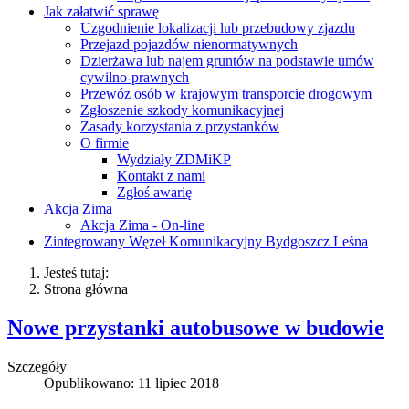
Jak załatwić sprawę
Uzgodnienie lokalizacji lub przebudowy zjazdu
Przejazd pojazdów nienormatywnych
Dzierżawa lub najem gruntów na podstawie umów
cywilno-prawnych
Przewóz osób w krajowym transporcie drogowym
Zgłoszenie szkody komunikacyjnej
Zasady korzystania z przystanków
O firmie
Wydziały ZDMiKP
Kontakt z nami
Zgłoś awarię
Akcja Zima
Akcja Zima - On-line
Zintegrowany Węzeł Komunikacyjny Bydgoszcz Leśna
Jesteś tutaj:
Strona główna
Nowe przystanki autobusowe w budowie
Szczegóły
Opublikowano: 11 lipiec 2018