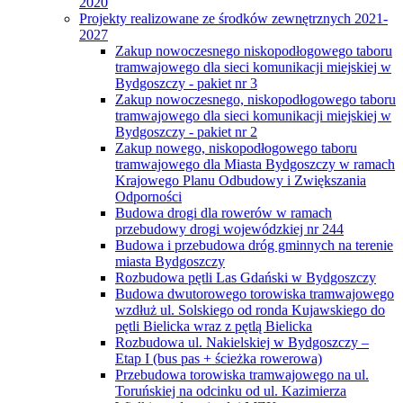
2020
Projekty realizowane ze środków zewnętrznych 2021-
2027
Zakup nowoczesnego niskopodłogowego taboru
tramwajowego dla sieci komunikacji miejskiej w
Bydgoszczy - pakiet nr 3
Zakup nowoczesnego, niskopodłogowego taboru
tramwajowego dla sieci komunikacji miejskiej w
Bydgoszczy - pakiet nr 2
Zakup nowego, niskopodłogowego taboru
tramwajowego dla Miasta Bydgoszczy w ramach
Krajowego Planu Odbudowy i Zwiększania
Odporności
Budowa drogi dla rowerów w ramach
przebudowy drogi wojewódzkiej nr 244
Budowa i przebudowa dróg gminnych na terenie
miasta Bydgoszczy
Rozbudowa pętli Las Gdański w Bydgoszczy
Budowa dwutorowego torowiska tramwajowego
wzdłuż ul. Solskiego od ronda Kujawskiego do
pętli Bielicka wraz z pętlą Bielicka
Rozbudowa ul. Nakielskiej w Bydgoszczy –
Etap I (bus pas + ścieżka rowerowa)
Przebudowa torowiska tramwajowego na ul.
Toruńskiej na odcinku od ul. Kazimierza