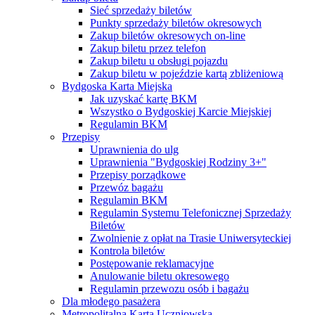
Sieć sprzedaży biletów
Punkty sprzedaży biletów okresowych
Zakup biletów okresowych on-line
Zakup biletu przez telefon
Zakup biletu u obsługi pojazdu
Zakup biletu w pojeździe kartą zbliżeniową
Bydgoska Karta Miejska
Jak uzyskać kartę BKM
Wszystko o Bydgoskiej Karcie Miejskiej
Regulamin BKM
Przepisy
Uprawnienia do ulg
Uprawnienia "Bydgoskiej Rodziny 3+"
Przepisy porządkowe
Przewóz bagażu
Regulamin BKM
Regulamin Systemu Telefonicznej Sprzedaży
Biletów
Zwolnienie z opłat na Trasie Uniwersyteckiej
Kontrola biletów
Postępowanie reklamacyjne
Anulowanie biletu okresowego
Regulamin przewozu osób i bagażu
Dla młodego pasażera
Metropolitalna Karta Uczniowska