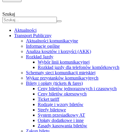
Szukaj
Aktualności
Transport Publiczny
Aktualności komunikacyjne
Informacje ogólne
Analiza kosztów i korzyści (AKK)
Rozkład Jazdy
Wybór linii komunikacyjnej
Rozkład jazdy dla telefonów komórkowych
Schematy sieci komunikacji miejskiej
Wykaz przystanków komunikacyjnych
Bilety i opłaty (tickets & fares)
Ceny biletów jednorazowych i czasowych
Ceny biletów okresowych
Ticket tariff
Rodzaje i wzory biletów
Strefy biletowe
System przesiadkowy AT
Opłaty dodatkowe i inne
Zasady kasowania biletów
Zakup biletu