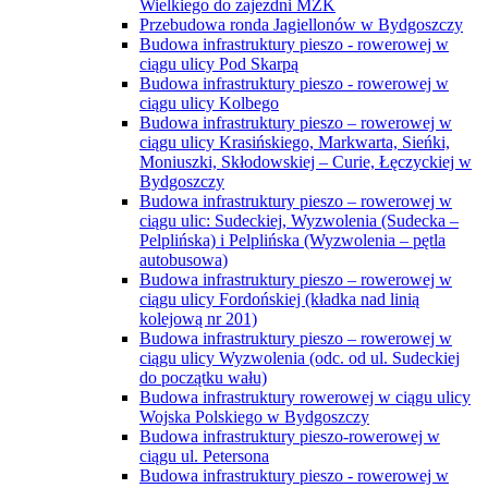
Wielkiego do zajezdni MZK
Przebudowa ronda Jagiellonów w Bydgoszczy
Budowa infrastruktury pieszo - rowerowej w
ciągu ulicy Pod Skarpą
Budowa infrastruktury pieszo - rowerowej w
ciągu ulicy Kolbego
Budowa infrastruktury pieszo – rowerowej w
ciągu ulicy Krasińskiego, Markwarta, Sieńki,
Moniuszki, Skłodowskiej – Curie, Łęczyckiej w
Bydgoszczy
Budowa infrastruktury pieszo – rowerowej w
ciągu ulic: Sudeckiej, Wyzwolenia (Sudecka –
Pelplińska) i Pelplińska (Wyzwolenia – pętla
autobusowa)
Budowa infrastruktury pieszo – rowerowej w
ciągu ulicy Fordońskiej (kładka nad linią
kolejową nr 201)
Budowa infrastruktury pieszo – rowerowej w
ciągu ulicy Wyzwolenia (odc. od ul. Sudeckiej
do początku wału)
Budowa infrastruktury rowerowej w ciągu ulicy
Wojska Polskiego w Bydgoszczy
Budowa infrastruktury pieszo-rowerowej w
ciągu ul. Petersona
Budowa infrastruktury pieszo - rowerowej w