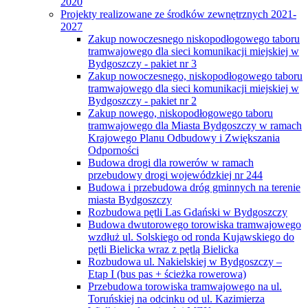
2020
Projekty realizowane ze środków zewnętrznych 2021-
2027
Zakup nowoczesnego niskopodłogowego taboru
tramwajowego dla sieci komunikacji miejskiej w
Bydgoszczy - pakiet nr 3
Zakup nowoczesnego, niskopodłogowego taboru
tramwajowego dla sieci komunikacji miejskiej w
Bydgoszczy - pakiet nr 2
Zakup nowego, niskopodłogowego taboru
tramwajowego dla Miasta Bydgoszczy w ramach
Krajowego Planu Odbudowy i Zwiększania
Odporności
Budowa drogi dla rowerów w ramach
przebudowy drogi wojewódzkiej nr 244
Budowa i przebudowa dróg gminnych na terenie
miasta Bydgoszczy
Rozbudowa pętli Las Gdański w Bydgoszczy
Budowa dwutorowego torowiska tramwajowego
wzdłuż ul. Solskiego od ronda Kujawskiego do
pętli Bielicka wraz z pętlą Bielicka
Rozbudowa ul. Nakielskiej w Bydgoszczy –
Etap I (bus pas + ścieżka rowerowa)
Przebudowa torowiska tramwajowego na ul.
Toruńskiej na odcinku od ul. Kazimierza