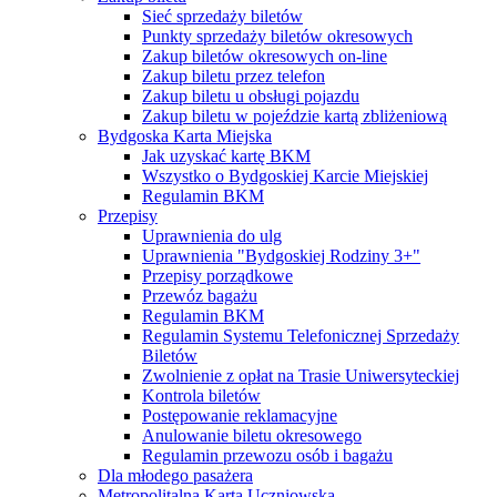
Sieć sprzedaży biletów
Punkty sprzedaży biletów okresowych
Zakup biletów okresowych on-line
Zakup biletu przez telefon
Zakup biletu u obsługi pojazdu
Zakup biletu w pojeździe kartą zbliżeniową
Bydgoska Karta Miejska
Jak uzyskać kartę BKM
Wszystko o Bydgoskiej Karcie Miejskiej
Regulamin BKM
Przepisy
Uprawnienia do ulg
Uprawnienia "Bydgoskiej Rodziny 3+"
Przepisy porządkowe
Przewóz bagażu
Regulamin BKM
Regulamin Systemu Telefonicznej Sprzedaży
Biletów
Zwolnienie z opłat na Trasie Uniwersyteckiej
Kontrola biletów
Postępowanie reklamacyjne
Anulowanie biletu okresowego
Regulamin przewozu osób i bagażu
Dla młodego pasażera
Metropolitalna Karta Uczniowska