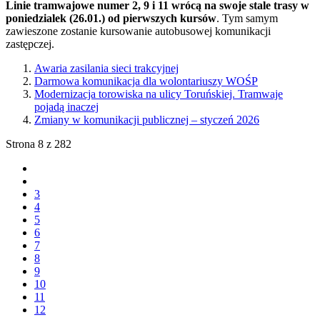
Linie tramwajowe numer 2, 9 i 11 wrócą na swoje stale trasy w
poniedzialek (26.01.) od pierwszych kursów
. Tym samym
zawieszone zostanie kursowanie autobusowej komunikacji
zastępczej.
Awaria zasilania sieci trakcyjnej
Darmowa komunikacja dla wolontariuszy WOŚP
Modernizacja torowiska na ulicy Toruńskiej. Tramwaje
pojadą inaczej
Zmiany w komunikacji publicznej – styczeń 2026
Strona 8 z 282
3
4
5
6
7
8
9
10
11
12