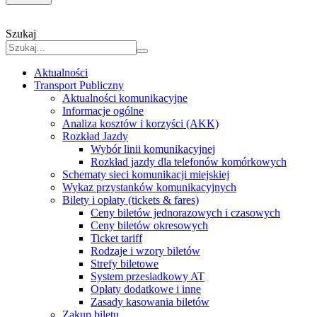
Szukaj
Aktualności
Transport Publiczny
Aktualności komunikacyjne
Informacje ogólne
Analiza kosztów i korzyści (AKK)
Rozkład Jazdy
Wybór linii komunikacyjnej
Rozkład jazdy dla telefonów komórkowych
Schematy sieci komunikacji miejskiej
Wykaz przystanków komunikacyjnych
Bilety i opłaty (tickets & fares)
Ceny biletów jednorazowych i czasowych
Ceny biletów okresowych
Ticket tariff
Rodzaje i wzory biletów
Strefy biletowe
System przesiadkowy AT
Opłaty dodatkowe i inne
Zasady kasowania biletów
Zakup biletu