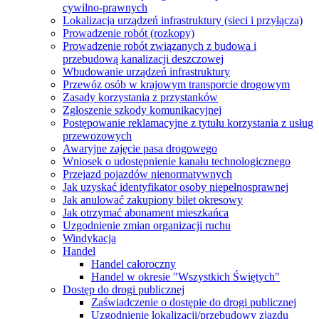
cywilno-prawnych
Lokalizacja urządzeń infrastruktury (sieci i przyłącza)
Prowadzenie robót (rozkopy)
Prowadzenie robót związanych z budowa i
przebudową kanalizacji deszczowej
Wbudowanie urządzeń infrastruktury
Przewóz osób w krajowym transporcie drogowym
Zasady korzystania z przystanków
Zgłoszenie szkody komunikacyjnej
Postępowanie reklamacyjne z tytułu korzystania z usług
przewozowych
Awaryjne zajęcie pasa drogowego
Wniosek o udostępnienie kanału technologicznego
Przejazd pojazdów nienormatywnych
Jak uzyskać identyfikator osoby niepełnosprawnej
Jak anulować zakupiony bilet okresowy
Jak otrzymać abonament mieszkańca
Uzgodnienie zmian organizacji ruchu
Windykacja
Handel
Handel całoroczny
Handel w okresie "Wszystkich Świętych"
Dostęp do drogi publicznej
Zaświadczenie o dostępie do drogi publicznej
Uzgodnienie lokalizacji/przebudowy zjazdu