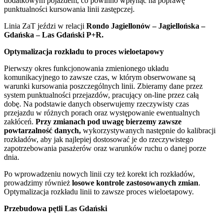
dodatkowym pojazdem, co powinno wpłynąć na poprawę
punktualności kursowania linii zastępczej.
Linia ZaT jeździ w relacji
Rondo Jagiellonów – Jagiellońska –
Gdańska – Las Gdański P+R.
Optymalizacja rozkładu to proces wieloetapowy
Pierwszy okres funkcjonowania zmienionego układu
komunikacyjnego to zawsze czas, w którym obserwowane są
warunki kursowania poszczególnych linii. Zbieramy dane przez
system punktualności przejazdów, pracujący on-line przez całą
dobę. Na podstawie danych obserwujemy rzeczywisty czas
przejazdu w różnych porach oraz występowanie ewentualnych
zakłóceń.
Przy zmianach pod uwagę bierzemy zawsze
powtarzalność danych,
wykorzystywanych następnie do kalibracji
rozkładów, aby jak najlepiej dostosować je do rzeczywistego
zapotrzebowania pasażerów oraz warunków ruchu o danej porze
dnia.
Po wprowadzeniu nowych linii czy też korekt ich rozkładów,
prowadzimy również
losowe kontrole zastosowanych zmian
.
Optymalizacja rozkładu linii to zawsze proces wieloetapowy.
Przebudowa pętli Las Gdański