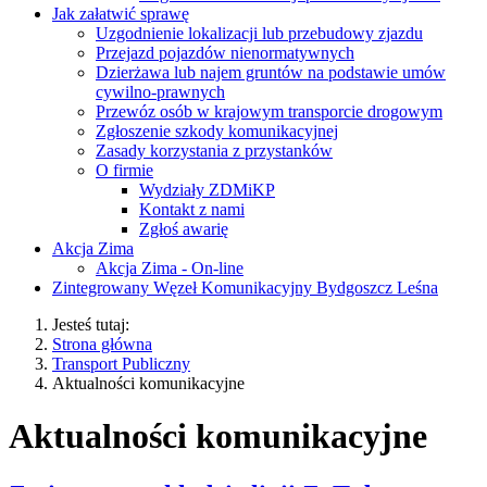
Jak załatwić sprawę
Uzgodnienie lokalizacji lub przebudowy zjazdu
Przejazd pojazdów nienormatywnych
Dzierżawa lub najem gruntów na podstawie umów
cywilno-prawnych
Przewóz osób w krajowym transporcie drogowym
Zgłoszenie szkody komunikacyjnej
Zasady korzystania z przystanków
O firmie
Wydziały ZDMiKP
Kontakt z nami
Zgłoś awarię
Akcja Zima
Akcja Zima - On-line
Zintegrowany Węzeł Komunikacyjny Bydgoszcz Leśna
Jesteś tutaj:
Strona główna
Transport Publiczny
Aktualności komunikacyjne
Aktualności komunikacyjne