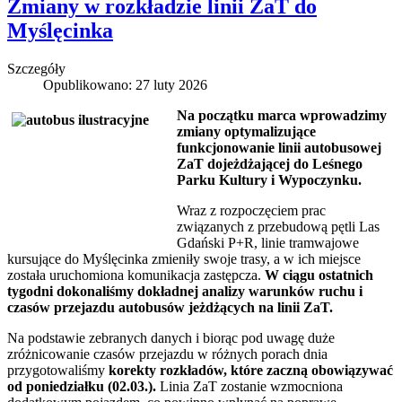
Zmiany w rozkładzie linii ZaT do
Myślęcinka
Szczegóły
Opublikowano: 27 luty 2026
Na początku marca wprowadzimy
zmiany optymalizujące
funkcjonowanie linii autobusowej
ZaT dojeżdżającej do Leśnego
Parku Kultury i Wypoczynku.
Wraz z rozpoczęciem prac
związanych z przebudową pętli Las
Gdański P+R, linie tramwajowe
kursujące do Myślęcinka zmieniły swoje trasy, a w ich miejsce
została uruchomiona komunikacja zastępcza.
W ciągu ostatnich
tygodni dokonaliśmy dokładnej analizy warunków ruchu i
czasów przejazdu autobusów jeżdżących na linii ZaT.
Na podstawie zebranych danych i biorąc pod uwagę duże
zróżnicowanie czasów przejazdu w różnych porach dnia
przygotowaliśmy
korekty rozkładów, które zaczną obowiązywać
od poniedziałku (02.03.).
Linia ZaT zostanie wzmocniona