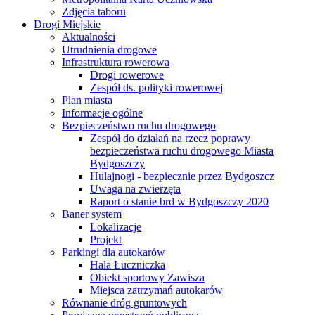
Zdjęcia taboru
Drogi Miejskie
Aktualności
Utrudnienia drogowe
Infrastruktura rowerowa
Drogi rowerowe
Zespół ds. polityki rowerowej
Plan miasta
Informacje ogólne
Bezpieczeństwo ruchu drogowego
Zespół do działań na rzecz poprawy
bezpieczeństwa ruchu drogowego Miasta
Bydgoszczy
Hulajnogi - bezpiecznie przez Bydgoszcz
Uwaga na zwierzęta
Raport o stanie brd w Bydgoszczy 2020
Baner system
Lokalizacje
Projekt
Parkingi dla autokarów
Hala Łuczniczka
Obiekt sportowy Zawisza
Miejsca zatrzymań autokarów
Równanie dróg gruntowych