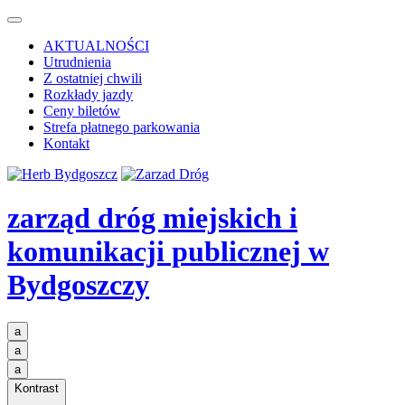
AKTUALNOŚCI
Utrudnienia
Z ostatniej chwili
Rozkłady jazdy
Ceny biletów
Strefa płatnego parkowania
Kontakt
zarząd dróg miejskich i
komunikacji publicznej
w
Bydgoszczy
a
a
a
Kontrast