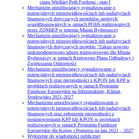
ciągu Wielkiej Pętli Fordonu - etap I
Mechanizm umożliwiający sygnalizowanie o
potencjalnych nieprawidłowościach lub nadużyciach
finansowych dotyczących projektów unijnych
współfinasowanych w ramach POIiŚ realizowanych
przez ZDMiKP w imieniu Miasta Bydgoszczy
Mechanizm umożliwiający sygnalizowanie o
potencjalnych nieprawidłowościach lub nadużyciach
finansowych dotyczących projektu "Zakup nowego
niskopodłogowego taboru tramwajowego dla Miasta
Bydgoszczy w ramach Krajowego Planu Odbudowy i
Zwiększania Odporności
Mechanizm umożliwiający sygnalizowanie o
potencjalnych nieprawidłowościach lub nadużyciach
finansowych oraz niezgodności z KPON lub KPP w
projektach realizowanych w ramach Programu
Fundusze Europejskie na Infrastrukturę, Klimat,
Środowisko 2021-2027
Mechanizmu umożliwiający sygnalizowanie o
potencjalnych nieprawidłowościach lub nadużyciach
finansowych oraz zgłoszenie niezgodności z
postanowieniami KPP lub KPON w projektach
realizowanych w ramach Programu Fundusze
Europejskie dla Kujaw i Pomorza na lata 2021 – 2027
Wyłożenie do wiadomości publicznej