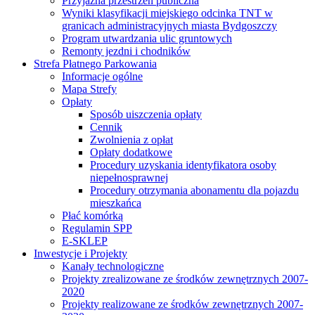
Przyjazna przestrzeń publiczna
Wyniki klasyfikacji miejskiego odcinka TNT w
granicach administracyjnych miasta Bydgoszczy
Program utwardzania ulic gruntowych
Remonty jezdni i chodników
Strefa Płatnego Parkowania
Informacje ogólne
Mapa Strefy
Opłaty
Sposób uiszczenia opłaty
Cennik
Zwolnienia z opłat
Opłaty dodatkowe
Procedury uzyskania identyfikatora osoby
niepełnosprawnej
Procedury otrzymania abonamentu dla pojazdu
mieszkańca
Płać komórką
Regulamin SPP
E-SKLEP
Inwestycje i Projekty
Kanały technologiczne
Projekty zrealizowane ze środków zewnętrznych 2007-
2020
Projekty realizowane ze środków zewnętrznych 2007-