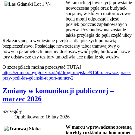
W ramach tej inwestycji powstanie
nowoczesna pętla oraz budynek
socjalny, w którym motorniczowie
będą mogli odpocząć i zjeść
posiłek podczas zaplanowanych
przerw. Przebudowana zostanie
także przyległa do pętli część ulicy
Rekreacyjnej, a wyniesione przejścia dla pieszych poprawią
bezpieczeństwo. Posiadając nowoczesny tabor tramwajowy o
nowych parametrach musimy dostosowywać pętle, budować nowe
tory odstawcze czy tez tory umożliwiające mijanie się wozów.
O szczegółach można przeczytać TUTAJ.
https://zdmikp.bydgoszcz.pl/pl/drogi-miejskie/9160-pierwsze-prace-
przy-petli-las-gdanski-raport-numer-2
Zmiany w komunikacji publicznej –
marzec 2026
Szczegóły
Opublikowano: 16 luty 2026
W marcu wprowadzone zostaną
korekty rozkładu na linii numer