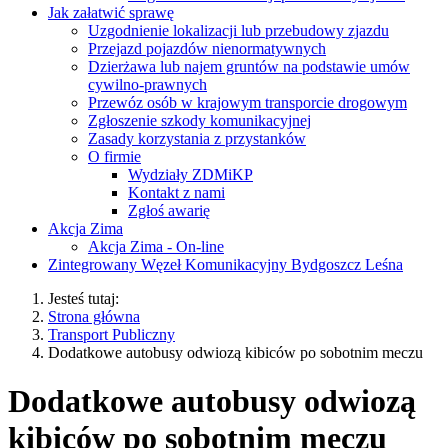
Jak załatwić sprawę
Uzgodnienie lokalizacji lub przebudowy zjazdu
Przejazd pojazdów nienormatywnych
Dzierżawa lub najem gruntów na podstawie umów
cywilno-prawnych
Przewóz osób w krajowym transporcie drogowym
Zgłoszenie szkody komunikacyjnej
Zasady korzystania z przystanków
O firmie
Wydziały ZDMiKP
Kontakt z nami
Zgłoś awarię
Akcja Zima
Akcja Zima - On-line
Zintegrowany Węzeł Komunikacyjny Bydgoszcz Leśna
Jesteś tutaj:
Strona główna
Transport Publiczny
Dodatkowe autobusy odwiozą kibiców po sobotnim meczu
Dodatkowe autobusy odwiozą
kibiców po sobotnim meczu