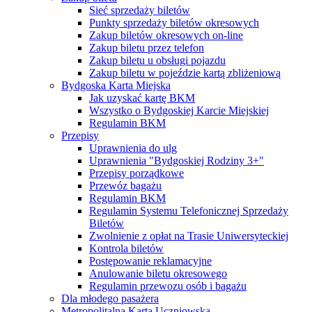
Sieć sprzedaży biletów
Punkty sprzedaży biletów okresowych
Zakup biletów okresowych on-line
Zakup biletu przez telefon
Zakup biletu u obsługi pojazdu
Zakup biletu w pojeździe kartą zbliżeniową
Bydgoska Karta Miejska
Jak uzyskać kartę BKM
Wszystko o Bydgoskiej Karcie Miejskiej
Regulamin BKM
Przepisy
Uprawnienia do ulg
Uprawnienia "Bydgoskiej Rodziny 3+"
Przepisy porządkowe
Przewóz bagażu
Regulamin BKM
Regulamin Systemu Telefonicznej Sprzedaży
Biletów
Zwolnienie z opłat na Trasie Uniwersyteckiej
Kontrola biletów
Postępowanie reklamacyjne
Anulowanie biletu okresowego
Regulamin przewozu osób i bagażu
Dla młodego pasażera
Metropolitalna Karta Uczniowska