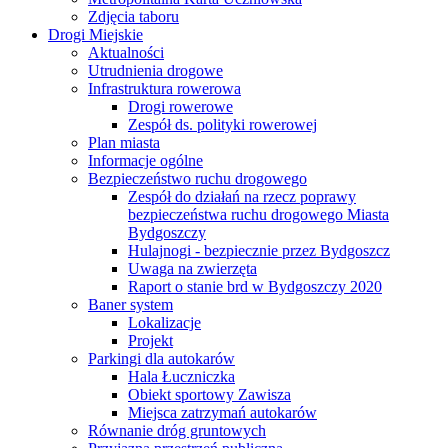
Zdjęcia taboru
Drogi Miejskie
Aktualności
Utrudnienia drogowe
Infrastruktura rowerowa
Drogi rowerowe
Zespół ds. polityki rowerowej
Plan miasta
Informacje ogólne
Bezpieczeństwo ruchu drogowego
Zespół do działań na rzecz poprawy
bezpieczeństwa ruchu drogowego Miasta
Bydgoszczy
Hulajnogi - bezpiecznie przez Bydgoszcz
Uwaga na zwierzęta
Raport o stanie brd w Bydgoszczy 2020
Baner system
Lokalizacje
Projekt
Parkingi dla autokarów
Hala Łuczniczka
Obiekt sportowy Zawisza
Miejsca zatrzymań autokarów
Równanie dróg gruntowych