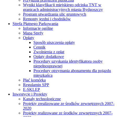
Przyjazna przestrzeń publiczna
Wyniki klasyfikacji miejskiego odcinka TNT w
granicach administracyjnych miasta Bydgoszczy
Program utwardzania ulic gruntowych
Remonty jezdni i chodników
Strefa Płatnego Parkowania
Informacje ogólne
Mapa Strefy
Opłaty
Sposób uiszczenia opłaty
Cennik
Zwolnienia z opłat
Opłaty dodatkowe
Procedury uzyskania identyfikatora osoby
niepełnosprawnej
Procedury otrzymania abonamentu dla pojazdu
mieszkańca
Płać komórką
Regulamin SPP
E-SKLEP
Inwestycje i Projekty
Kanały technologiczne
Projekty zrealizowane ze środków zewnętrznych 2007-
2020
Projekty realizowane ze środków zewnętrznych 2007-