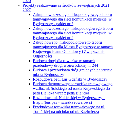
2020
Projekty realizowane ze środków zewnętrznych 2021-
2027
Zakup nowoczesnego niskopodłogowego taboru
tramwajowego dla sieci komunikacji miejskiej w
Bydgoszczy - pakiet nr 3
Zakup nowoczesnego, niskopodłogowego taboru
tramwajowego dla sieci komunikacji miejskiej w
Bydgoszczy - pakiet nr 2
Zakup nowego, niskopodłogowego taboru
tramwajowego dla Miasta Bydgoszczy w ramach
Krajowego Planu Odbudowy i Zwiększania
Odporności
Budowa drogi dla rowerów w ramach
przebudowy drogi wojewódzkiej nr 244
Budowa i przebudowa dróg gminnych na terenie
miasta Bydgoszczy
Rozbudowa pętli Las Gdański w Bydgoszczy
Budowa dwutorowego torowiska tramwajowego
wzdłuż ul. Solskiego od ronda Kujawskiego do
pętli Bielicka wraz z pętlą Bielicka
Rozbudowa ul. Nakielskiej w Bydgoszczy –
Etap I (bus pas + ścieżka rowerowa)
Przebudowa torowiska tramwajowego na ul.
Toruńskiej na odcinku od ul. Kazimierza