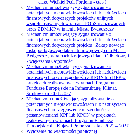
ciągu Wielkiej Pętli Fordonu - etap I
Mechanizm umożliwiający sygnalizowanie o
potencjalnych nieprawidłowościach lub nadużyciach
finansowych dotyczących projektów unijnych
współfinasowanych w ramach POIiŚ realizowanych
przez ZDMiKP w imieniu Miasta Bydgoszczy
Mechanizm umożliwiający sygnalizowanie o
potencjalnych nieprawidłowościach lub nadużyciach
finansowych dotyczących projektu "Zakup nowego
niskopodłogowego taboru tramwajowego dla Miasta
Bydgoszczy w ramach Krajowego Planu Odbudowy i
Zwiększania Odporności
Mechanizm umożliwiający sygnalizowanie o
potencjalnych nieprawidłowościach lub nadużyciach
finansowych oraz niezgodności z KPON lub KPP w
projektach realizowanych w ramach Programu
Fundusze Europejskie na Infrastrukturę, Klimat,
Środowisko 2021-2027
Mechanizmu umożliwiający sygnalizowanie o
potencjalnych nieprawidłowościach lub nadużyciach
finansowych oraz zgłoszenie niezgodności z
postanowieniami KPP lub KPON w projektach
realizowanych w ramach Programu Fundusze
Europejskie dla Kujaw i Pomorza na lata 2021 – 2027
Wyłożenie do wiadomości publicznej