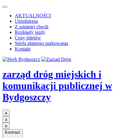
AKTUALNOŚCI
Utrudnienia
Z ostatniej chwili
Rozkłady jazdy
Ceny biletów
Strefa płatnego parkowania
Kontakt
zarząd dróg miejskich i
komunikacji publicznej
w
Bydgoszczy
a
a
a
Kontrast