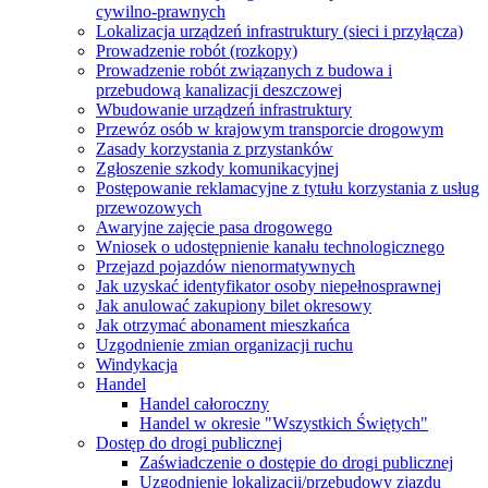
cywilno-prawnych
Lokalizacja urządzeń infrastruktury (sieci i przyłącza)
Prowadzenie robót (rozkopy)
Prowadzenie robót związanych z budowa i
przebudową kanalizacji deszczowej
Wbudowanie urządzeń infrastruktury
Przewóz osób w krajowym transporcie drogowym
Zasady korzystania z przystanków
Zgłoszenie szkody komunikacyjnej
Postępowanie reklamacyjne z tytułu korzystania z usług
przewozowych
Awaryjne zajęcie pasa drogowego
Wniosek o udostępnienie kanału technologicznego
Przejazd pojazdów nienormatywnych
Jak uzyskać identyfikator osoby niepełnosprawnej
Jak anulować zakupiony bilet okresowy
Jak otrzymać abonament mieszkańca
Uzgodnienie zmian organizacji ruchu
Windykacja
Handel
Handel całoroczny
Handel w okresie "Wszystkich Świętych"
Dostęp do drogi publicznej
Zaświadczenie o dostępie do drogi publicznej
Uzgodnienie lokalizacji/przebudowy zjazdu