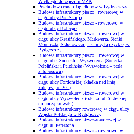
Wielkiego do zajezdni MZK
Przebudowa ronda Jagiellonów w Bydgoszczy
Budowa infrastruktury pieszo - rowerowej w
ciągu ulicy Pod Skarpą
Budowa infrastruktury pieszo - rowerowej w
ciągu ulicy Kolbego
Budowa infrastruktury pieszo – rowerowej w
ciągu ulicy Krasińskiego, Markwarta, Sieńki,
Moniuszki, Skłodowskiej – Curie, Łęczyckiej w
Bydgoszczy
Budowa infrastruktury pieszo – rowerowej w
ciągu ulic: Sudeckiej, Wyzwolenia (Sudecka –
Pelplińska) i Pelplińska (Wyzwolenia – pętla
autobusowa)
Budowa infrastruktury pieszo – rowerowej w
ciągu ulicy Fordońskiej (kładka nad linią
kolejową nr 201)
Budowa infrastruktury pieszo – rowerowej w
ciągu ulicy Wyzwolenia (odc. od ul. Sudeckiej
do początku wału)
Budowa infrastruktury rowerowej w ciągu ulicy
Wojska Polskiego w Bydgoszczy
Budowa infrastruktury pieszo-rowerowej w
ciągu ul. Petersona
Budowa infrastruktury pieszo - rowerowej w