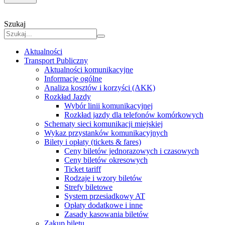
Szukaj
Aktualności
Transport Publiczny
Aktualności komunikacyjne
Informacje ogólne
Analiza kosztów i korzyści (AKK)
Rozkład Jazdy
Wybór linii komunikacyjnej
Rozkład jazdy dla telefonów komórkowych
Schematy sieci komunikacji miejskiej
Wykaz przystanków komunikacyjnych
Bilety i opłaty (tickets & fares)
Ceny biletów jednorazowych i czasowych
Ceny biletów okresowych
Ticket tariff
Rodzaje i wzory biletów
Strefy biletowe
System przesiadkowy AT
Opłaty dodatkowe i inne
Zasady kasowania biletów
Zakup biletu