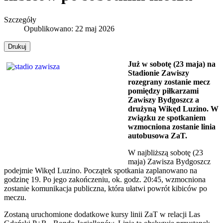
Szczegóły
Opublikowano: 22 maj 2026
Drukuj
Już w sobotę (23 maja) na
Stadionie Zawiszy
rozegrany zostanie mecz
pomiędzy piłkarzami
Zawiszy Bydgoszcz a
drużyną Wikęd Luzino. W
związku ze spotkaniem
wzmocniona zostanie linia
autobusowa ZaT.
W najbliższą sobotę (23
maja) Zawisza Bydgoszcz
podejmie Wikęd Luzino. Początek spotkania zaplanowano na
godzinę 19. Po jego zakończeniu, ok. godz. 20:45, wzmocniona
zostanie komunikacja publiczna, która ułatwi powrót kibiców po
meczu.
Zostaną uruchomione dodatkowe kursy linii ZaT w relacji Las