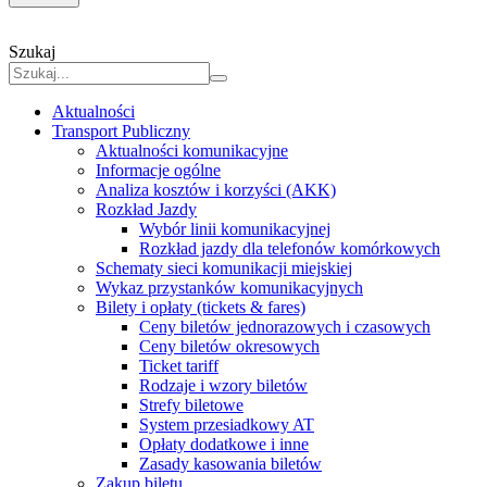
Szukaj
Aktualności
Transport Publiczny
Aktualności komunikacyjne
Informacje ogólne
Analiza kosztów i korzyści (AKK)
Rozkład Jazdy
Wybór linii komunikacyjnej
Rozkład jazdy dla telefonów komórkowych
Schematy sieci komunikacji miejskiej
Wykaz przystanków komunikacyjnych
Bilety i opłaty (tickets & fares)
Ceny biletów jednorazowych i czasowych
Ceny biletów okresowych
Ticket tariff
Rodzaje i wzory biletów
Strefy biletowe
System przesiadkowy AT
Opłaty dodatkowe i inne
Zasady kasowania biletów
Zakup biletu