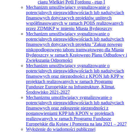
ciągu Wielkiej Pętli Fordonu - etap I
Mechanizm umożliwiający sygnalizowanie o
potencjalnych nieprawidłowościach lub nadużyciach
finansowych dotyczących projektów unijnych
współfinasowanych w ramach POIiŚ realizowanych
przez ZDMiKP w imieniu Miasta Bydgoszczy
Mechanizm umożliwiający sygnalizowanie o
potencjalnych nieprawidłowościach lub nadużyciach
finansowych dotyczących projektu "Zakup nowego
niskopodłogowego taboru tramwajowego dla Miasta
Bydgoszczy w ramach Krajowego Planu Odbudowy i
Zwiększania Odporności
Mechanizm umożliwiający sygnalizowanie o
potencjalnych nieprawidłowościach lub nadużyciach
finansowych oraz niezgodności z KPON lub KPP w
projektach realizowanych w ramach Programu
Fundusze Europejskie na Infrastrukturę, Klimat,
Środowisko 2021-2027
Mechanizmu umożliwiający sygnalizowanie o
potencjalnych nieprawidłowościach lub nadużyciach
finansowych oraz zgłoszenie niezgodności z
postanowieniami KPP lub KPON w projektach
realizowanych w ramach Programu Fundusze
Europejskie dla Kujaw i Pomorza na lata 2021 – 2027
Wyłożenie do wiadomości publicznej