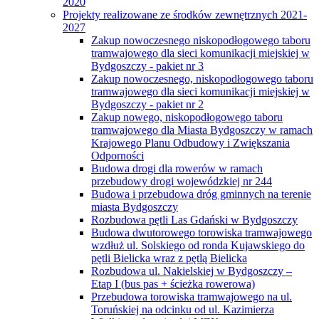
2020
Projekty realizowane ze środków zewnętrznych 2021-
2027
Zakup nowoczesnego niskopodłogowego taboru
tramwajowego dla sieci komunikacji miejskiej w
Bydgoszczy - pakiet nr 3
Zakup nowoczesnego, niskopodłogowego taboru
tramwajowego dla sieci komunikacji miejskiej w
Bydgoszczy - pakiet nr 2
Zakup nowego, niskopodłogowego taboru
tramwajowego dla Miasta Bydgoszczy w ramach
Krajowego Planu Odbudowy i Zwiększania
Odporności
Budowa drogi dla rowerów w ramach
przebudowy drogi wojewódzkiej nr 244
Budowa i przebudowa dróg gminnych na terenie
miasta Bydgoszczy
Rozbudowa pętli Las Gdański w Bydgoszczy
Budowa dwutorowego torowiska tramwajowego
wzdłuż ul. Solskiego od ronda Kujawskiego do
pętli Bielicka wraz z pętlą Bielicka
Rozbudowa ul. Nakielskiej w Bydgoszczy –
Etap I (bus pas + ścieżka rowerowa)
Przebudowa torowiska tramwajowego na ul.
Toruńskiej na odcinku od ul. Kazimierza