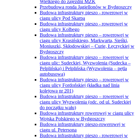
Wielkiego do zajezdni MZK
Przebudowa ronda Jagiellonów w Bydgoszczy
Budowa infrastruktury pieszo - rowerowej w
ciągu ulicy Pod Skarpą
Budowa infrastruktury pieszo - rowerowej w
ciągu ulicy Kolbego
Budowa infrastruktury pieszo – rowerowej w
ciągu ulicy Krasińskiego, Markwarta, Sieńki,
Moniuszki, Skłodowskiej – Curie, Łęczyckiej w
Bydgoszczy
Budowa infrastruktury pieszo – rowerowej w
ciągu ulic: Sudeckiej, Wyzwolenia (Sudecka –
Pelplińska) i Pelplińska (Wyzwolenia – pętla
autobusowa)
Budowa infrastruktury pieszo – rowerowej w
ciągu ulicy Fordońskiej (kładka nad linią
kolejową nr 201)
Budowa infrastruktury pieszo – rowerowej w
ciągu ulicy Wyzwolenia (odc. od ul. Sudeckiej
do początku wału)
Budowa infrastruktury rowerowej w ciągu ulicy
Wojska Polskiego w Bydgoszczy
Budowa infrastruktury pieszo-rowerowej w
ciągu ul. Petersona
Budowa infrastruktury pieszo - rowerowej w