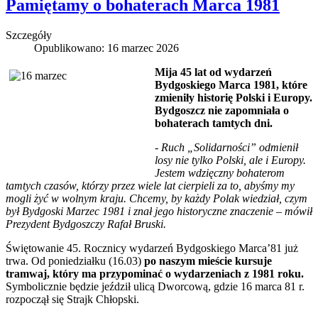
Pamiętamy o bohaterach Marca 1981
Szczegóły
Opublikowano: 16 marzec 2026
Mija 45 lat od wydarzeń
Bydgoskiego Marca 1981, które
zmieniły historię Polski i Europy.
Bydgoszcz nie zapomniała o
bohaterach tamtych dni.
- Ruch „Solidarności” odmienił
losy nie tylko Polski, ale i Europy.
Jestem wdzięczny bohaterom
tamtych czasów, którzy przez wiele lat cierpieli za to, abyśmy my
mogli żyć w wolnym kraju. Chcemy, by każdy Polak wiedział, czym
był Bydgoski Marzec 1981 i znał jego historyczne znaczenie – mówił
Prezydent Bydgoszczy Rafał Bruski.
Świętowanie 45. Rocznicy wydarzeń Bydgoskiego Marca’81 już
trwa. Od poniedziałku (16.03)
po naszym mieście kursuje
tramwaj, który ma przypominać o wydarzeniach z 1981 roku.
Symbolicznie będzie jeździł ulicą Dworcową, gdzie 16 marca 81 r.
rozpoczął się Strajk Chłopski.