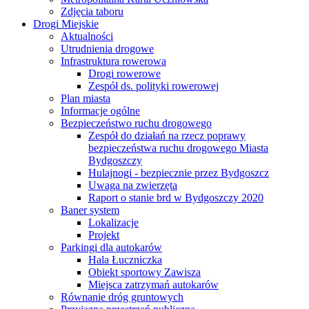
Zdjęcia taboru
Drogi Miejskie
Aktualności
Utrudnienia drogowe
Infrastruktura rowerowa
Drogi rowerowe
Zespół ds. polityki rowerowej
Plan miasta
Informacje ogólne
Bezpieczeństwo ruchu drogowego
Zespół do działań na rzecz poprawy
bezpieczeństwa ruchu drogowego Miasta
Bydgoszczy
Hulajnogi - bezpiecznie przez Bydgoszcz
Uwaga na zwierzęta
Raport o stanie brd w Bydgoszczy 2020
Baner system
Lokalizacje
Projekt
Parkingi dla autokarów
Hala Łuczniczka
Obiekt sportowy Zawisza
Miejsca zatrzymań autokarów
Równanie dróg gruntowych