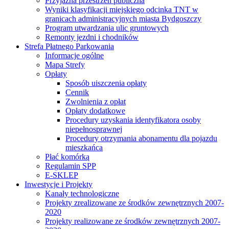
Przyjazna przestrzeń publiczna
Wyniki klasyfikacji miejskiego odcinka TNT w
granicach administracyjnych miasta Bydgoszczy
Program utwardzania ulic gruntowych
Remonty jezdni i chodników
Strefa Płatnego Parkowania
Informacje ogólne
Mapa Strefy
Opłaty
Sposób uiszczenia opłaty
Cennik
Zwolnienia z opłat
Opłaty dodatkowe
Procedury uzyskania identyfikatora osoby
niepełnosprawnej
Procedury otrzymania abonamentu dla pojazdu
mieszkańca
Płać komórką
Regulamin SPP
E-SKLEP
Inwestycje i Projekty
Kanały technologiczne
Projekty zrealizowane ze środków zewnętrznych 2007-
2020
Projekty realizowane ze środków zewnętrznych 2007-