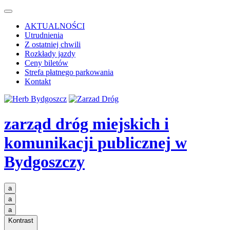
AKTUALNOŚCI
Utrudnienia
Z ostatniej chwili
Rozkłady jazdy
Ceny biletów
Strefa płatnego parkowania
Kontakt
zarząd dróg miejskich i
komunikacji publicznej
w
Bydgoszczy
a
a
a
Kontrast