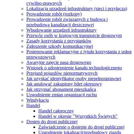
cywilno-prawnych
Lokalizacja urządzeń infrastruktury (sieci i przyłącza)
Prowadzenie robót (rozkopy)
Prowadzenie robót związanych z budowa i
przebudową kanalizacji deszczowej
Wbudowanie urządzeń infrastruktury
Przewóz osób w krajowym transporcie drogowym
Zasady korzystania z przystanków
Zgłoszenie szkody komunikacyjnej
Postępowanie reklamacyjne z tytułu korzystania z usług
przewozowych
Awaryjne zajęcie pasa drogowego
Wniosek o udostępnienie kanału technologicznego
Przejazd pojazdów nienormatywnych
Jak uzyskać identyfikator osoby niepełnosprawnej
Jak anulować zakupiony bilet okresowy
Jak otrzymać abonament mieszkańca
Uzgodnienie zmian organizacji ruchu
Windykacja
Handel
Handel całoroczny
Handel w okresie "Wszystkich Świętych"
Dostęp do drogi publicznej
Zaświadczenie o dostępie do drogi publicznej
Uzgodnienie lokalizacji/przebudowy zjazdu