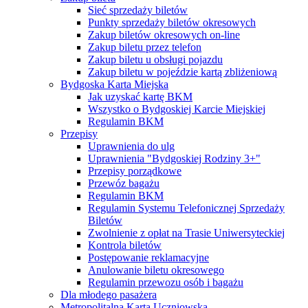
Sieć sprzedaży biletów
Punkty sprzedaży biletów okresowych
Zakup biletów okresowych on-line
Zakup biletu przez telefon
Zakup biletu u obsługi pojazdu
Zakup biletu w pojeździe kartą zbliżeniową
Bydgoska Karta Miejska
Jak uzyskać kartę BKM
Wszystko o Bydgoskiej Karcie Miejskiej
Regulamin BKM
Przepisy
Uprawnienia do ulg
Uprawnienia "Bydgoskiej Rodziny 3+"
Przepisy porządkowe
Przewóz bagażu
Regulamin BKM
Regulamin Systemu Telefonicznej Sprzedaży
Biletów
Zwolnienie z opłat na Trasie Uniwersyteckiej
Kontrola biletów
Postępowanie reklamacyjne
Anulowanie biletu okresowego
Regulamin przewozu osób i bagażu
Dla młodego pasażera
Metropolitalna Karta Uczniowska