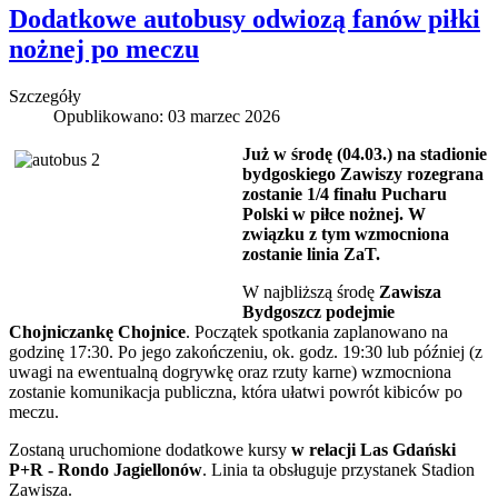
Dodatkowe autobusy odwiozą fanów piłki
nożnej po meczu
Szczegóły
Opublikowano: 03 marzec 2026
Już w środę (04.03.) na stadionie
bydgoskiego Zawiszy rozegrana
zostanie 1/4 finału Pucharu
Polski w piłce nożnej. W
związku z tym wzmocniona
zostanie linia ZaT.
W najbliższą środę
Zawisza
Bydgoszcz podejmie
Chojniczankę Chojnice
. Początek spotkania zaplanowano na
godzinę 17:30. Po jego zakończeniu, ok. godz. 19:30 lub później (z
uwagi na ewentualną dogrywkę oraz rzuty karne) wzmocniona
zostanie komunikacja publiczna, która ułatwi powrót kibiców po
meczu.
Zostaną uruchomione dodatkowe kursy
w relacji Las Gdański
P+R - Rondo Jagiellonów
. Linia ta obsługuje przystanek Stadion
Zawisza.