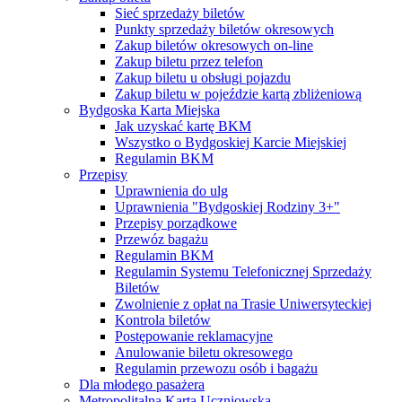
Sieć sprzedaży biletów
Punkty sprzedaży biletów okresowych
Zakup biletów okresowych on-line
Zakup biletu przez telefon
Zakup biletu u obsługi pojazdu
Zakup biletu w pojeździe kartą zbliżeniową
Bydgoska Karta Miejska
Jak uzyskać kartę BKM
Wszystko o Bydgoskiej Karcie Miejskiej
Regulamin BKM
Przepisy
Uprawnienia do ulg
Uprawnienia "Bydgoskiej Rodziny 3+"
Przepisy porządkowe
Przewóz bagażu
Regulamin BKM
Regulamin Systemu Telefonicznej Sprzedaży
Biletów
Zwolnienie z opłat na Trasie Uniwersyteckiej
Kontrola biletów
Postępowanie reklamacyjne
Anulowanie biletu okresowego
Regulamin przewozu osób i bagażu
Dla młodego pasażera
Metropolitalna Karta Uczniowska