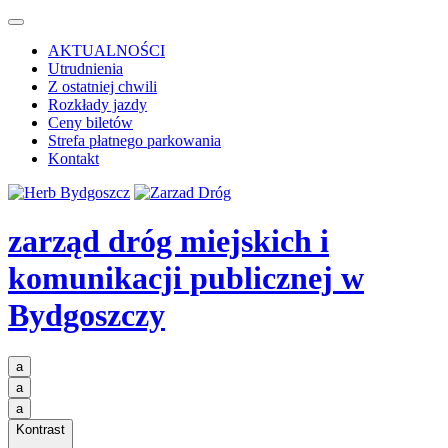
AKTUALNOŚCI
Utrudnienia
Z ostatniej chwili
Rozkłady jazdy
Ceny biletów
Strefa płatnego parkowania
Kontakt
zarząd dróg miejskich i
komunikacji publicznej
w
Bydgoszczy
a
a
a
Kontrast