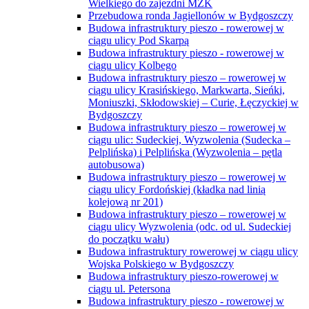
Wielkiego do zajezdni MZK
Przebudowa ronda Jagiellonów w Bydgoszczy
Budowa infrastruktury pieszo - rowerowej w
ciągu ulicy Pod Skarpą
Budowa infrastruktury pieszo - rowerowej w
ciągu ulicy Kolbego
Budowa infrastruktury pieszo – rowerowej w
ciągu ulicy Krasińskiego, Markwarta, Sieńki,
Moniuszki, Skłodowskiej – Curie, Łęczyckiej w
Bydgoszczy
Budowa infrastruktury pieszo – rowerowej w
ciągu ulic: Sudeckiej, Wyzwolenia (Sudecka –
Pelplińska) i Pelplińska (Wyzwolenia – pętla
autobusowa)
Budowa infrastruktury pieszo – rowerowej w
ciągu ulicy Fordońskiej (kładka nad linią
kolejową nr 201)
Budowa infrastruktury pieszo – rowerowej w
ciągu ulicy Wyzwolenia (odc. od ul. Sudeckiej
do początku wału)
Budowa infrastruktury rowerowej w ciągu ulicy
Wojska Polskiego w Bydgoszczy
Budowa infrastruktury pieszo-rowerowej w
ciągu ul. Petersona
Budowa infrastruktury pieszo - rowerowej w