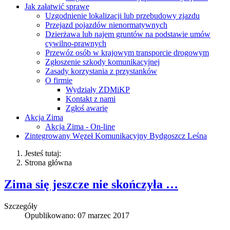
Jak załatwić sprawę
Uzgodnienie lokalizacji lub przebudowy zjazdu
Przejazd pojazdów nienormatywnych
Dzierżawa lub najem gruntów na podstawie umów
cywilno-prawnych
Przewóz osób w krajowym transporcie drogowym
Zgłoszenie szkody komunikacyjnej
Zasady korzystania z przystanków
O firmie
Wydziały ZDMiKP
Kontakt z nami
Zgłoś awarię
Akcja Zima
Akcja Zima - On-line
Zintegrowany Węzeł Komunikacyjny Bydgoszcz Leśna
Jesteś tutaj:
Strona główna
Zima się jeszcze nie skończyła …
Szczegóły
Opublikowano: 07 marzec 2017