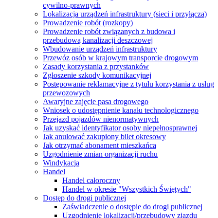
cywilno-prawnych
Lokalizacja urządzeń infrastruktury (sieci i przyłącza)
Prowadzenie robót (rozkopy)
Prowadzenie robót związanych z budowa i
przebudową kanalizacji deszczowej
Wbudowanie urządzeń infrastruktury
Przewóz osób w krajowym transporcie drogowym
Zasady korzystania z przystanków
Zgłoszenie szkody komunikacyjnej
Postępowanie reklamacyjne z tytułu korzystania z usług
przewozowych
Awaryjne zajęcie pasa drogowego
Wniosek o udostępnienie kanału technologicznego
Przejazd pojazdów nienormatywnych
Jak uzyskać identyfikator osoby niepełnosprawnej
Jak anulować zakupiony bilet okresowy
Jak otrzymać abonament mieszkańca
Uzgodnienie zmian organizacji ruchu
Windykacja
Handel
Handel całoroczny
Handel w okresie "Wszystkich Świętych"
Dostęp do drogi publicznej
Zaświadczenie o dostępie do drogi publicznej
Uzgodnienie lokalizacji/przebudowy zjazdu