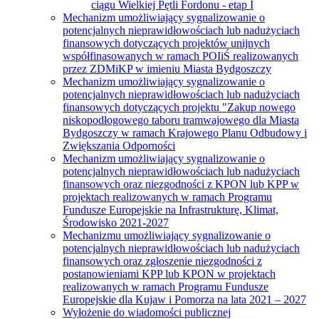
ciągu Wielkiej Pętli Fordonu - etap I
Mechanizm umożliwiający sygnalizowanie o
potencjalnych nieprawidłowościach lub nadużyciach
finansowych dotyczących projektów unijnych
współfinasowanych w ramach POIiŚ realizowanych
przez ZDMiKP w imieniu Miasta Bydgoszczy
Mechanizm umożliwiający sygnalizowanie o
potencjalnych nieprawidłowościach lub nadużyciach
finansowych dotyczących projektu "Zakup nowego
niskopodłogowego taboru tramwajowego dla Miasta
Bydgoszczy w ramach Krajowego Planu Odbudowy i
Zwiększania Odporności
Mechanizm umożliwiający sygnalizowanie o
potencjalnych nieprawidłowościach lub nadużyciach
finansowych oraz niezgodności z KPON lub KPP w
projektach realizowanych w ramach Programu
Fundusze Europejskie na Infrastrukturę, Klimat,
Środowisko 2021-2027
Mechanizmu umożliwiający sygnalizowanie o
potencjalnych nieprawidłowościach lub nadużyciach
finansowych oraz zgłoszenie niezgodności z
postanowieniami KPP lub KPON w projektach
realizowanych w ramach Programu Fundusze
Europejskie dla Kujaw i Pomorza na lata 2021 – 2027
Wyłożenie do wiadomości publicznej