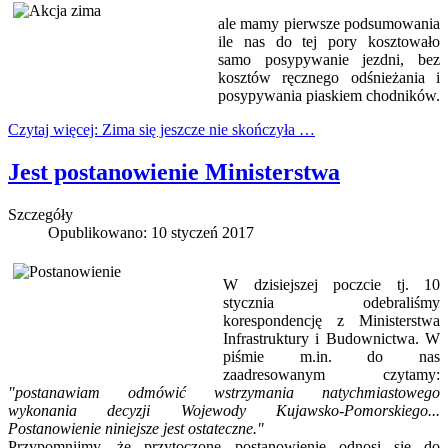
ale mamy pierwsze podsumowania
ile nas do tej pory kosztowało
samo posypywanie jezdni, bez
kosztów ręcznego odśnieżania i
posypywania piaskiem chodników.
Czytaj więcej: Zima się jeszcze nie skończyła …
Jest postanowienie Ministerstwa
Szczegóły
Opublikowano: 10 styczeń 2017
W dzisiejszej poczcie tj. 10
stycznia odebraliśmy
korespondencję z Ministerstwa
Infrastruktury i Budownictwa. W
piśmie m.in. do nas
zaadresowanym czytamy:
"postanawiam odmówić wstrzymania natychmiastowego
wykonania decyzji Wojewody Kujawsko-Pomorskiego...
Postanowienie niniejsze jest ostateczne."
Przypomnijmy, że przytoczone postanowienie odnosi się do