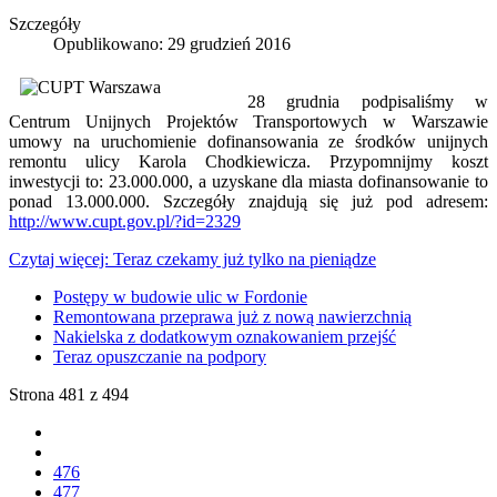
Szczegóły
Opublikowano: 29 grudzień 2016
28 grudnia podpisaliśmy w
Centrum Unijnych Projektów Transportowych w Warszawie
umowy na uruchomienie dofinansowania ze środków unijnych
remontu ulicy Karola Chodkiewicza. Przypomnijmy koszt
inwestycji to: 23.000.000, a uzyskane dla miasta dofinansowanie to
ponad 13.000.000. Szczegóły znajdują się już pod adresem:
http://www.cupt.gov.pl/?id=2329
Czytaj więcej: Teraz czekamy już tylko na pieniądze
Postępy w budowie ulic w Fordonie
Remontowana przeprawa już z nową nawierzchnią
Nakielska z dodatkowym oznakowaniem przejść
Teraz opuszczanie na podpory
Strona 481 z 494
476
477