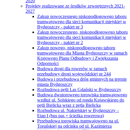
2020
Projekty realizowane ze środków zewnętrznych 2021-
2027
Zakup nowoczesnego niskopodłogowego taboru
tramwajowego dla sieci komunikacji miejskiej w
Bydgoszczy - pakiet nr 3
Zakup nowoczesnego, niskopodłogowego taboru
tramwajowego dla sieci komunikacji miejskiej w
Bydgoszczy - pakiet nr 2
Zakup nowego, niskopodłogowego taboru
tramwajowego dla Miasta Bydgoszczy w ramach
Krajowego Planu Odbudowy i Zwiększania
Odporności
Budowa drogi dla rowerów w ramach
przebudowy drogi wojewódzkiej nr 244
Budowa i przebudowa dróg gminnych na terenie
miasta Bydgoszczy
Rozbudowa pętli Las Gdański w Bydgoszczy
Budowa dwutorowego torowiska tramwajowego
wzdłuż ul. Solskiego od ronda Kujawskiego do
pętli Bielicka wraz z pętlą Bielicka
Rozbudowa ul. Nakielskiej w Bydgoszczy –
Etap I (bus pas + ścieżka rowerowa)
Przebudowa torowiska tramwajowego na ul.
Toruńskiej na odcinku od ul. Kazimierza