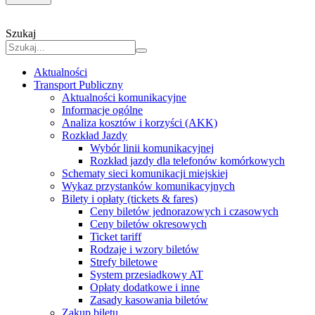
Szukaj
Aktualności
Transport Publiczny
Aktualności komunikacyjne
Informacje ogólne
Analiza kosztów i korzyści (AKK)
Rozkład Jazdy
Wybór linii komunikacyjnej
Rozkład jazdy dla telefonów komórkowych
Schematy sieci komunikacji miejskiej
Wykaz przystanków komunikacyjnych
Bilety i opłaty (tickets & fares)
Ceny biletów jednorazowych i czasowych
Ceny biletów okresowych
Ticket tariff
Rodzaje i wzory biletów
Strefy biletowe
System przesiadkowy AT
Opłaty dodatkowe i inne
Zasady kasowania biletów
Zakup biletu