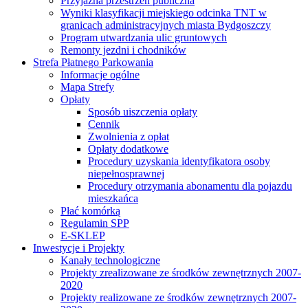
Przyjazna przestrzeń publiczna
Wyniki klasyfikacji miejskiego odcinka TNT w
granicach administracyjnych miasta Bydgoszczy
Program utwardzania ulic gruntowych
Remonty jezdni i chodników
Strefa Płatnego Parkowania
Informacje ogólne
Mapa Strefy
Opłaty
Sposób uiszczenia opłaty
Cennik
Zwolnienia z opłat
Opłaty dodatkowe
Procedury uzyskania identyfikatora osoby
niepełnosprawnej
Procedury otrzymania abonamentu dla pojazdu
mieszkańca
Płać komórką
Regulamin SPP
E-SKLEP
Inwestycje i Projekty
Kanały technologiczne
Projekty zrealizowane ze środków zewnętrznych 2007-
2020
Projekty realizowane ze środków zewnętrznych 2007-