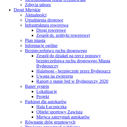
Zdjęcia taboru
Drogi Miejskie
Aktualności
Utrudnienia drogowe
Infrastruktura rowerowa
Drogi rowerowe
Zespół ds. polityki rowerowej
Plan miasta
Informacje ogólne
Bezpieczeństwo ruchu drogowego
Zespół do działań na rzecz poprawy
bezpieczeństwa ruchu drogowego Miasta
Bydgoszczy
Hulajnogi - bezpiecznie przez Bydgoszcz
Uwaga na zwierzęta
Raport o stanie brd w Bydgoszczy 2020
Baner system
Lokalizacje
Projekt
Parkingi dla autokarów
Hala Łuczniczka
Obiekt sportowy Zawisza
Miejsca zatrzymań autokarów
Równanie dróg gruntowych