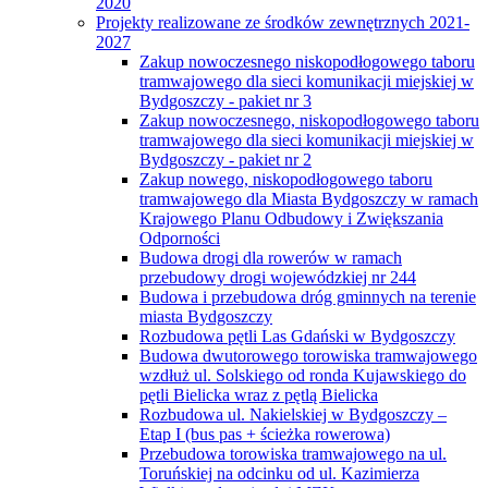
2020
Projekty realizowane ze środków zewnętrznych 2021-
2027
Zakup nowoczesnego niskopodłogowego taboru
tramwajowego dla sieci komunikacji miejskiej w
Bydgoszczy - pakiet nr 3
Zakup nowoczesnego, niskopodłogowego taboru
tramwajowego dla sieci komunikacji miejskiej w
Bydgoszczy - pakiet nr 2
Zakup nowego, niskopodłogowego taboru
tramwajowego dla Miasta Bydgoszczy w ramach
Krajowego Planu Odbudowy i Zwiększania
Odporności
Budowa drogi dla rowerów w ramach
przebudowy drogi wojewódzkiej nr 244
Budowa i przebudowa dróg gminnych na terenie
miasta Bydgoszczy
Rozbudowa pętli Las Gdański w Bydgoszczy
Budowa dwutorowego torowiska tramwajowego
wzdłuż ul. Solskiego od ronda Kujawskiego do
pętli Bielicka wraz z pętlą Bielicka
Rozbudowa ul. Nakielskiej w Bydgoszczy –
Etap I (bus pas + ścieżka rowerowa)
Przebudowa torowiska tramwajowego na ul.
Toruńskiej na odcinku od ul. Kazimierza