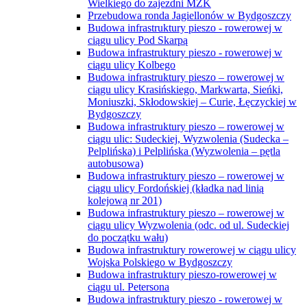
Wielkiego do zajezdni MZK
Przebudowa ronda Jagiellonów w Bydgoszczy
Budowa infrastruktury pieszo - rowerowej w
ciągu ulicy Pod Skarpą
Budowa infrastruktury pieszo - rowerowej w
ciągu ulicy Kolbego
Budowa infrastruktury pieszo – rowerowej w
ciągu ulicy Krasińskiego, Markwarta, Sieńki,
Moniuszki, Skłodowskiej – Curie, Łęczyckiej w
Bydgoszczy
Budowa infrastruktury pieszo – rowerowej w
ciągu ulic: Sudeckiej, Wyzwolenia (Sudecka –
Pelplińska) i Pelplińska (Wyzwolenia – pętla
autobusowa)
Budowa infrastruktury pieszo – rowerowej w
ciągu ulicy Fordońskiej (kładka nad linią
kolejową nr 201)
Budowa infrastruktury pieszo – rowerowej w
ciągu ulicy Wyzwolenia (odc. od ul. Sudeckiej
do początku wału)
Budowa infrastruktury rowerowej w ciągu ulicy
Wojska Polskiego w Bydgoszczy
Budowa infrastruktury pieszo-rowerowej w
ciągu ul. Petersona
Budowa infrastruktury pieszo - rowerowej w