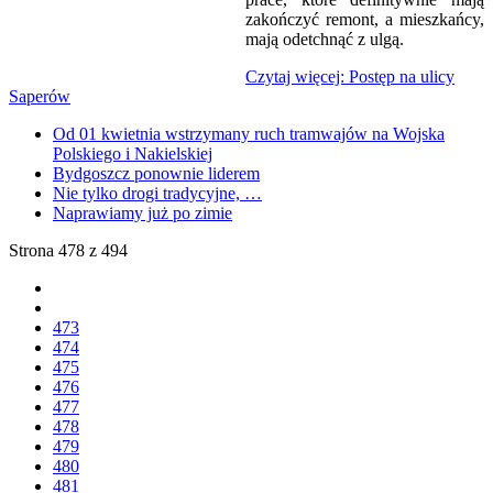
zakończyć remont, a mieszkańcy,
mają odetchnąć z ulgą.
Czytaj więcej: Postęp na ulicy
Saperów
Od 01 kwietnia wstrzymany ruch tramwajów na Wojska
Polskiego i Nakielskiej
Bydgoszcz ponownie liderem
Nie tylko drogi tradycyjne, …
Naprawiamy już po zimie
Strona 478 z 494
473
474
475
476
477
478
479
480
481