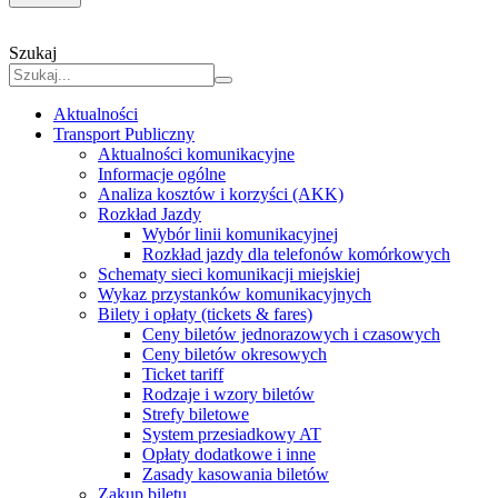
Szukaj
Aktualności
Transport Publiczny
Aktualności komunikacyjne
Informacje ogólne
Analiza kosztów i korzyści (AKK)
Rozkład Jazdy
Wybór linii komunikacyjnej
Rozkład jazdy dla telefonów komórkowych
Schematy sieci komunikacji miejskiej
Wykaz przystanków komunikacyjnych
Bilety i opłaty (tickets & fares)
Ceny biletów jednorazowych i czasowych
Ceny biletów okresowych
Ticket tariff
Rodzaje i wzory biletów
Strefy biletowe
System przesiadkowy AT
Opłaty dodatkowe i inne
Zasady kasowania biletów
Zakup biletu