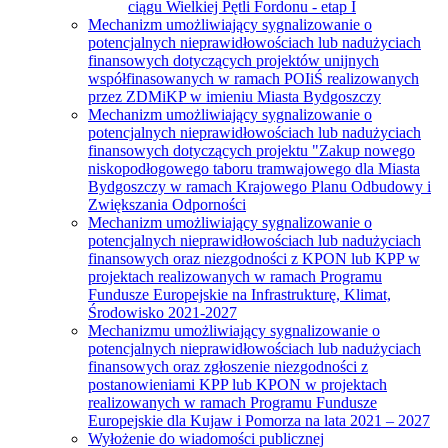
ciągu Wielkiej Pętli Fordonu - etap I
Mechanizm umożliwiający sygnalizowanie o
potencjalnych nieprawidłowościach lub nadużyciach
finansowych dotyczących projektów unijnych
współfinasowanych w ramach POIiŚ realizowanych
przez ZDMiKP w imieniu Miasta Bydgoszczy
Mechanizm umożliwiający sygnalizowanie o
potencjalnych nieprawidłowościach lub nadużyciach
finansowych dotyczących projektu "Zakup nowego
niskopodłogowego taboru tramwajowego dla Miasta
Bydgoszczy w ramach Krajowego Planu Odbudowy i
Zwiększania Odporności
Mechanizm umożliwiający sygnalizowanie o
potencjalnych nieprawidłowościach lub nadużyciach
finansowych oraz niezgodności z KPON lub KPP w
projektach realizowanych w ramach Programu
Fundusze Europejskie na Infrastrukturę, Klimat,
Środowisko 2021-2027
Mechanizmu umożliwiający sygnalizowanie o
potencjalnych nieprawidłowościach lub nadużyciach
finansowych oraz zgłoszenie niezgodności z
postanowieniami KPP lub KPON w projektach
realizowanych w ramach Programu Fundusze
Europejskie dla Kujaw i Pomorza na lata 2021 – 2027
Wyłożenie do wiadomości publicznej