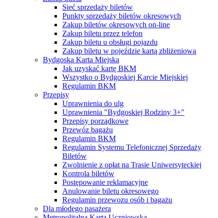
Sieć sprzedaży biletów
Punkty sprzedaży biletów okresowych
Zakup biletów okresowych on-line
Zakup biletu przez telefon
Zakup biletu u obsługi pojazdu
Zakup biletu w pojeździe kartą zbliżeniową
Bydgoska Karta Miejska
Jak uzyskać kartę BKM
Wszystko o Bydgoskiej Karcie Miejskiej
Regulamin BKM
Przepisy
Uprawnienia do ulg
Uprawnienia "Bydgoskiej Rodziny 3+"
Przepisy porządkowe
Przewóz bagażu
Regulamin BKM
Regulamin Systemu Telefonicznej Sprzedaży
Biletów
Zwolnienie z opłat na Trasie Uniwersyteckiej
Kontrola biletów
Postępowanie reklamacyjne
Anulowanie biletu okresowego
Regulamin przewozu osób i bagażu
Dla młodego pasażera
Metropolitalna Karta Uczniowska