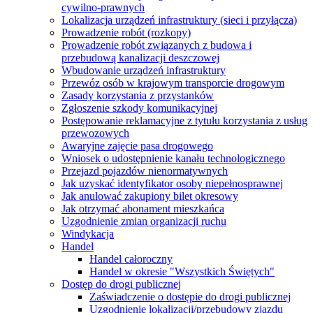
cywilno-prawnych
Lokalizacja urządzeń infrastruktury (sieci i przyłącza)
Prowadzenie robót (rozkopy)
Prowadzenie robót związanych z budowa i
przebudową kanalizacji deszczowej
Wbudowanie urządzeń infrastruktury
Przewóz osób w krajowym transporcie drogowym
Zasady korzystania z przystanków
Zgłoszenie szkody komunikacyjnej
Postępowanie reklamacyjne z tytułu korzystania z usług
przewozowych
Awaryjne zajęcie pasa drogowego
Wniosek o udostępnienie kanału technologicznego
Przejazd pojazdów nienormatywnych
Jak uzyskać identyfikator osoby niepełnosprawnej
Jak anulować zakupiony bilet okresowy
Jak otrzymać abonament mieszkańca
Uzgodnienie zmian organizacji ruchu
Windykacja
Handel
Handel całoroczny
Handel w okresie "Wszystkich Świętych"
Dostęp do drogi publicznej
Zaświadczenie o dostępie do drogi publicznej
Uzgodnienie lokalizacji/przebudowy zjazdu