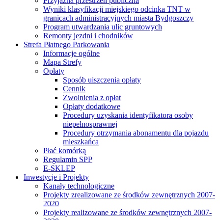
Przyjazna przestrzeń publiczna
Wyniki klasyfikacji miejskiego odcinka TNT w
granicach administracyjnych miasta Bydgoszczy
Program utwardzania ulic gruntowych
Remonty jezdni i chodników
Strefa Płatnego Parkowania
Informacje ogólne
Mapa Strefy
Opłaty
Sposób uiszczenia opłaty
Cennik
Zwolnienia z opłat
Opłaty dodatkowe
Procedury uzyskania identyfikatora osoby
niepełnosprawnej
Procedury otrzymania abonamentu dla pojazdu
mieszkańca
Płać komórką
Regulamin SPP
E-SKLEP
Inwestycje i Projekty
Kanały technologiczne
Projekty zrealizowane ze środków zewnętrznych 2007-
2020
Projekty realizowane ze środków zewnętrznych 2007-