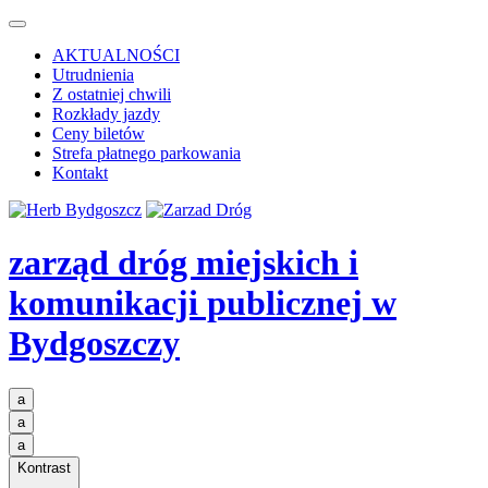
AKTUALNOŚCI
Utrudnienia
Z ostatniej chwili
Rozkłady jazdy
Ceny biletów
Strefa płatnego parkowania
Kontakt
zarząd dróg miejskich i
komunikacji publicznej
w
Bydgoszczy
a
a
a
Kontrast