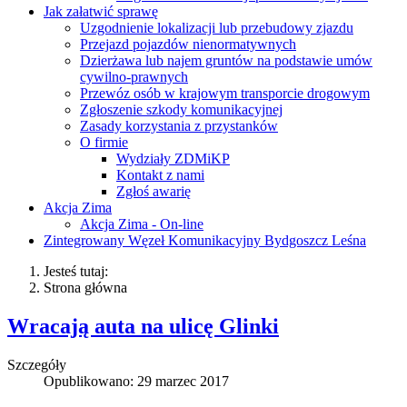
Jak załatwić sprawę
Uzgodnienie lokalizacji lub przebudowy zjazdu
Przejazd pojazdów nienormatywnych
Dzierżawa lub najem gruntów na podstawie umów
cywilno-prawnych
Przewóz osób w krajowym transporcie drogowym
Zgłoszenie szkody komunikacyjnej
Zasady korzystania z przystanków
O firmie
Wydziały ZDMiKP
Kontakt z nami
Zgłoś awarię
Akcja Zima
Akcja Zima - On-line
Zintegrowany Węzeł Komunikacyjny Bydgoszcz Leśna
Jesteś tutaj:
Strona główna
Wracają auta na ulicę Glinki
Szczegóły
Opublikowano: 29 marzec 2017