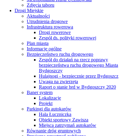
Zdjęcia taboru
Drogi Miejskie
Aktualności
Utrudnienia drogowe
Infrastruktura rowerowa
Drogi rowerowe
Zespół ds. polityki rowerowej
Plan miasta
Informacje ogólne
Bezpieczeństwo ruchu drogowego
Zespół do działań na rzecz poprawy
bezpieczeństwa ruchu drogowego Miasta
Bydgoszczy
Hulajnogi - bezpiecznie przez Bydgoszcz
Uwaga na zwierzęta
Raport o stanie brd w Bydgoszczy 2020
Baner system
Lokalizacje
Projekt
Parkingi dla autokarów
Hala Łuczniczka
Obiekt sportowy Zawisza
Miejsca zatrzymań autokarów
Równanie dróg gruntowych