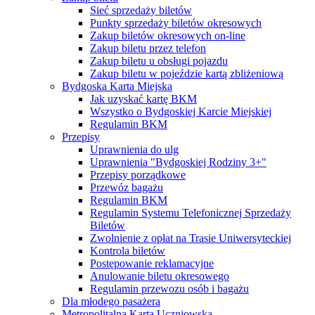
Sieć sprzedaży biletów
Punkty sprzedaży biletów okresowych
Zakup biletów okresowych on-line
Zakup biletu przez telefon
Zakup biletu u obsługi pojazdu
Zakup biletu w pojeździe kartą zbliżeniową
Bydgoska Karta Miejska
Jak uzyskać kartę BKM
Wszystko o Bydgoskiej Karcie Miejskiej
Regulamin BKM
Przepisy
Uprawnienia do ulg
Uprawnienia "Bydgoskiej Rodziny 3+"
Przepisy porządkowe
Przewóz bagażu
Regulamin BKM
Regulamin Systemu Telefonicznej Sprzedaży
Biletów
Zwolnienie z opłat na Trasie Uniwersyteckiej
Kontrola biletów
Postępowanie reklamacyjne
Anulowanie biletu okresowego
Regulamin przewozu osób i bagażu
Dla młodego pasażera
Metropolitalna Karta Uczniowska