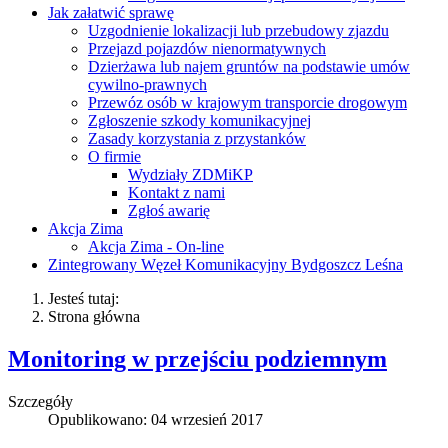
Jak załatwić sprawę
Uzgodnienie lokalizacji lub przebudowy zjazdu
Przejazd pojazdów nienormatywnych
Dzierżawa lub najem gruntów na podstawie umów
cywilno-prawnych
Przewóz osób w krajowym transporcie drogowym
Zgłoszenie szkody komunikacyjnej
Zasady korzystania z przystanków
O firmie
Wydziały ZDMiKP
Kontakt z nami
Zgłoś awarię
Akcja Zima
Akcja Zima - On-line
Zintegrowany Węzeł Komunikacyjny Bydgoszcz Leśna
Jesteś tutaj:
Strona główna
Monitoring w przejściu podziemnym
Szczegóły
Opublikowano: 04 wrzesień 2017