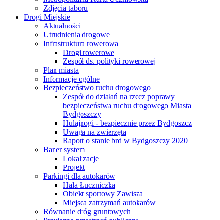
Zdjęcia taboru
Drogi Miejskie
Aktualności
Utrudnienia drogowe
Infrastruktura rowerowa
Drogi rowerowe
Zespół ds. polityki rowerowej
Plan miasta
Informacje ogólne
Bezpieczeństwo ruchu drogowego
Zespół do działań na rzecz poprawy
bezpieczeństwa ruchu drogowego Miasta
Bydgoszczy
Hulajnogi - bezpiecznie przez Bydgoszcz
Uwaga na zwierzęta
Raport o stanie brd w Bydgoszczy 2020
Baner system
Lokalizacje
Projekt
Parkingi dla autokarów
Hala Łuczniczka
Obiekt sportowy Zawisza
Miejsca zatrzymań autokarów
Równanie dróg gruntowych