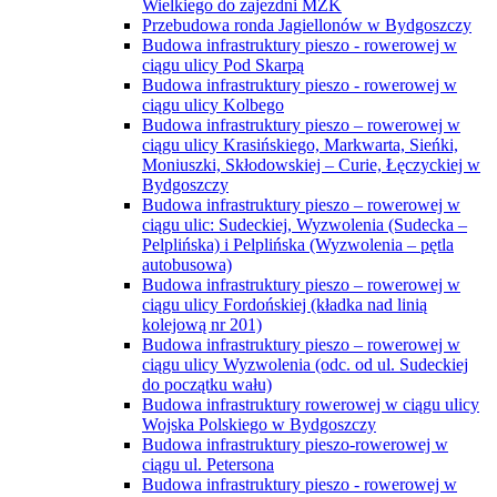
Wielkiego do zajezdni MZK
Przebudowa ronda Jagiellonów w Bydgoszczy
Budowa infrastruktury pieszo - rowerowej w
ciągu ulicy Pod Skarpą
Budowa infrastruktury pieszo - rowerowej w
ciągu ulicy Kolbego
Budowa infrastruktury pieszo – rowerowej w
ciągu ulicy Krasińskiego, Markwarta, Sieńki,
Moniuszki, Skłodowskiej – Curie, Łęczyckiej w
Bydgoszczy
Budowa infrastruktury pieszo – rowerowej w
ciągu ulic: Sudeckiej, Wyzwolenia (Sudecka –
Pelplińska) i Pelplińska (Wyzwolenia – pętla
autobusowa)
Budowa infrastruktury pieszo – rowerowej w
ciągu ulicy Fordońskiej (kładka nad linią
kolejową nr 201)
Budowa infrastruktury pieszo – rowerowej w
ciągu ulicy Wyzwolenia (odc. od ul. Sudeckiej
do początku wału)
Budowa infrastruktury rowerowej w ciągu ulicy
Wojska Polskiego w Bydgoszczy
Budowa infrastruktury pieszo-rowerowej w
ciągu ul. Petersona
Budowa infrastruktury pieszo - rowerowej w