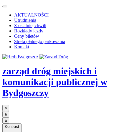
AKTUALNOŚCI
Utrudnienia
Z ostatniej chwili
Rozkłady jazdy
Ceny biletów
Strefa płatnego parkowania
Kontakt
zarząd dróg miejskich i
komunikacji publicznej
w
Bydgoszczy
a
a
a
Kontrast