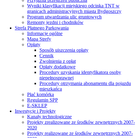
Przyjazna przestrzeń publiczna
Wyniki klasyfikacji miejskiego odcinka TNT w
granicach administracyjnych miasta Bydgoszczy
Program utwardzania ulic gruntowych
Remonty jezdni i chodników
Strefa Płatnego Parkowania
Informacje ogólne
Mapa Strefy
Opłaty
Sposób uiszczenia opłaty
Cennik
Zwolnienia z opłat
Opłaty dodatkowe
Procedury uzyskania identyfikatora osoby
niepełnosprawnej
Procedury otrzymania abonamentu dla pojazdu
mieszkańca
Płać komórką
Regulamin SPP
E-SKLEP
Inwestycje i Projekty
Kanały technologiczne
Projekty zrealizowane ze środków zewnętrznych 2007-
2020
Projekty realizowane ze środków zewnętrznych 2007-