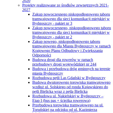
2020
Projekty realizowane ze środków zewnętrznych 2021-
2027
Zakup nowoczesnego niskopodłogowego taboru
tramwajowego dla sieci komunikacji miejskiej w
Bydgoszczy - pakiet nr 3
Zakup nowoczesnego, niskopodłogowego taboru
tramwajowego dla sieci komunikacji miejskiej w
Bydgoszczy - pakiet nr 2
Zakup nowego, niskopodłogowego taboru
tramwajowego dla Miasta Bydgoszczy w ramach
Krajowego Planu Odbudowy i Zwiększania
Odporności
Budowa drogi dla rowerów w ramach
przebudowy drogi wojewódzkiej nr 244
Budowa i przebudowa dróg gminnych na terenie
miasta Bydgoszczy
Rozbudowa pętli Las Gdański w Bydgoszczy
Budowa dwutorowego torowiska tramwajowego
wzdłuż ul. Solskiego od ronda Kujawskiego do
pętli Bielicka wraz z pętlą Bielicka
Rozbudowa ul. Nakielskiej w Bydgoszczy –
Etap I (bus pas + ścieżka rowerowa)
Przebudowa torowiska tramwajowego na ul.
Toruńskiej na odcinku od ul. Kazimierza