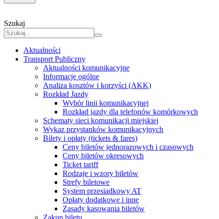
Szukaj
Aktualności
Transport Publiczny
Aktualności komunikacyjne
Informacje ogólne
Analiza kosztów i korzyści (AKK)
Rozkład Jazdy
Wybór linii komunikacyjnej
Rozkład jazdy dla telefonów komórkowych
Schematy sieci komunikacji miejskiej
Wykaz przystanków komunikacyjnych
Bilety i opłaty (tickets & fares)
Ceny biletów jednorazowych i czasowych
Ceny biletów okresowych
Ticket tariff
Rodzaje i wzory biletów
Strefy biletowe
System przesiadkowy AT
Opłaty dodatkowe i inne
Zasady kasowania biletów
Zakup biletu