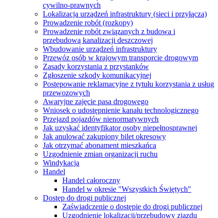
cywilno-prawnych
Lokalizacja urządzeń infrastruktury (sieci i przyłącza)
Prowadzenie robót (rozkopy)
Prowadzenie robót związanych z budowa i
przebudową kanalizacji deszczowej
Wbudowanie urządzeń infrastruktury
Przewóz osób w krajowym transporcie drogowym
Zasady korzystania z przystanków
Zgłoszenie szkody komunikacyjnej
Postępowanie reklamacyjne z tytułu korzystania z usług
przewozowych
Awaryjne zajęcie pasa drogowego
Wniosek o udostępnienie kanału technologicznego
Przejazd pojazdów nienormatywnych
Jak uzyskać identyfikator osoby niepełnosprawnej
Jak anulować zakupiony bilet okresowy
Jak otrzymać abonament mieszkańca
Uzgodnienie zmian organizacji ruchu
Windykacja
Handel
Handel całoroczny
Handel w okresie "Wszystkich Świętych"
Dostęp do drogi publicznej
Zaświadczenie o dostępie do drogi publicznej
Uzgodnienie lokalizacji/przebudowy zjazdu