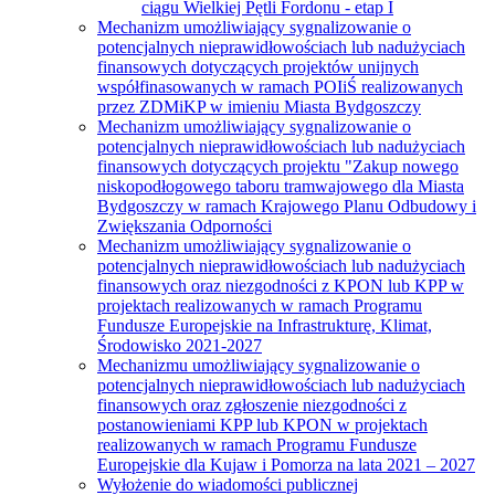
ciągu Wielkiej Pętli Fordonu - etap I
Mechanizm umożliwiający sygnalizowanie o
potencjalnych nieprawidłowościach lub nadużyciach
finansowych dotyczących projektów unijnych
współfinasowanych w ramach POIiŚ realizowanych
przez ZDMiKP w imieniu Miasta Bydgoszczy
Mechanizm umożliwiający sygnalizowanie o
potencjalnych nieprawidłowościach lub nadużyciach
finansowych dotyczących projektu "Zakup nowego
niskopodłogowego taboru tramwajowego dla Miasta
Bydgoszczy w ramach Krajowego Planu Odbudowy i
Zwiększania Odporności
Mechanizm umożliwiający sygnalizowanie o
potencjalnych nieprawidłowościach lub nadużyciach
finansowych oraz niezgodności z KPON lub KPP w
projektach realizowanych w ramach Programu
Fundusze Europejskie na Infrastrukturę, Klimat,
Środowisko 2021-2027
Mechanizmu umożliwiający sygnalizowanie o
potencjalnych nieprawidłowościach lub nadużyciach
finansowych oraz zgłoszenie niezgodności z
postanowieniami KPP lub KPON w projektach
realizowanych w ramach Programu Fundusze
Europejskie dla Kujaw i Pomorza na lata 2021 – 2027
Wyłożenie do wiadomości publicznej