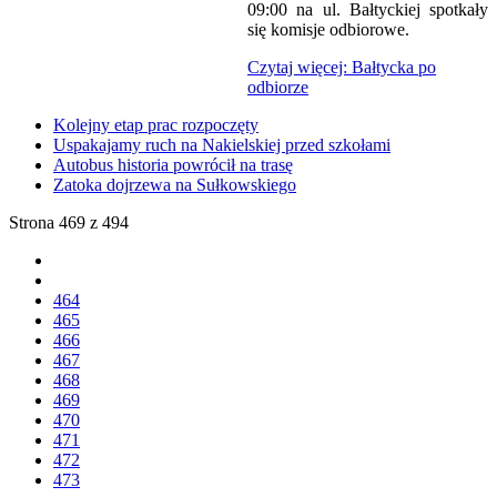
09:00 na ul. Bałtyckiej spotkały
się komisje odbiorowe.
Czytaj więcej: Bałtycka po
odbiorze
Kolejny etap prac rozpoczęty
Uspakajamy ruch na Nakielskiej przed szkołami
Autobus historia powrócił na trasę
Zatoka dojrzewa na Sułkowskiego
Strona 469 z 494
464
465
466
467
468
469
470
471
472
473