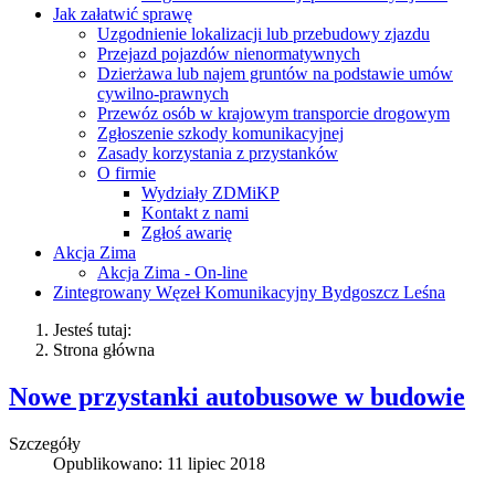
Jak załatwić sprawę
Uzgodnienie lokalizacji lub przebudowy zjazdu
Przejazd pojazdów nienormatywnych
Dzierżawa lub najem gruntów na podstawie umów
cywilno-prawnych
Przewóz osób w krajowym transporcie drogowym
Zgłoszenie szkody komunikacyjnej
Zasady korzystania z przystanków
O firmie
Wydziały ZDMiKP
Kontakt z nami
Zgłoś awarię
Akcja Zima
Akcja Zima - On-line
Zintegrowany Węzeł Komunikacyjny Bydgoszcz Leśna
Jesteś tutaj:
Strona główna
Nowe przystanki autobusowe w budowie
Szczegóły
Opublikowano: 11 lipiec 2018