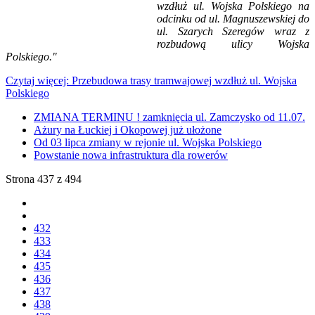
wzdłuż ul. Wojska Polskiego na
odcinku od ul. Magnuszewskiej do
ul. Szarych Szeregów wraz z
rozbudową ulicy Wojska
Polskiego."
Czytaj więcej: Przebudowa trasy tramwajowej wzdłuż ul. Wojska
Polskiego
ZMIANA TERMINU ! zamknięcia ul. Zamczysko od 11.07.
Ażury na Łuckiej i Okopowej już ułożone
Od 03 lipca zmiany w rejonie ul. Wojska Polskiego
Powstanie nowa infrastruktura dla rowerów
Strona 437 z 494
432
433
434
435
436
437
438