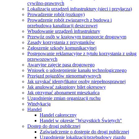
cywilno-prawnych
Lokalizacja urządzeń infrastruktury (sieci i przyłącza)
Prowadzenie robót (rozkopy)
Prowadzenie robót związanych z budowa i
przebudową kanalizacji deszczowej
Wbudowanie urządzeń infrastruktury
Przewóz osób w krajowym transporcie drogowym
Zasady korzystania z przystanków
Zgłoszenie szkody komunikacyjnej
Postępowanie reklamacyjne z tytułu korzystania z usług
przewozowych
Awaryjne zajęcie pasa drogowego
Wniosek o udostępnienie kanału technologicznego
Przejazd pojazdów nienormatywnych
Jak uzyskać identyfikator osoby niepełnosprawnej
Jak anulować zakupiony bilet okresowy
Jak otrzymać abonament mieszkańca
Uzgodnienie zmian organizacji ruchu
Windykacja
Handel
Handel całoroczny
Handel w okresie "Wszystkich Świętych"
Dostęp do drogi publicznej
Zaświadczenie o dostępie do drogi publicznej
Uzgodnienie lokalizacji/przebudowy zjazdu