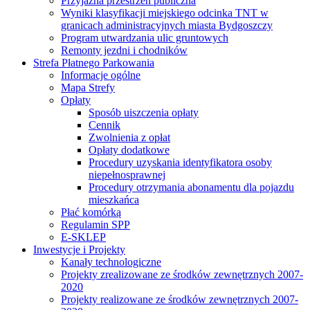
Przyjazna przestrzeń publiczna
Wyniki klasyfikacji miejskiego odcinka TNT w
granicach administracyjnych miasta Bydgoszczy
Program utwardzania ulic gruntowych
Remonty jezdni i chodników
Strefa Płatnego Parkowania
Informacje ogólne
Mapa Strefy
Opłaty
Sposób uiszczenia opłaty
Cennik
Zwolnienia z opłat
Opłaty dodatkowe
Procedury uzyskania identyfikatora osoby
niepełnosprawnej
Procedury otrzymania abonamentu dla pojazdu
mieszkańca
Płać komórką
Regulamin SPP
E-SKLEP
Inwestycje i Projekty
Kanały technologiczne
Projekty zrealizowane ze środków zewnętrznych 2007-
2020
Projekty realizowane ze środków zewnętrznych 2007-