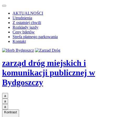
AKTUALNOŚCI
Utrudnienia
Z ostatniej chwili
Rozkłady jazdy
Ceny biletów
Strefa płatnego parkowania
Kontakt
zarząd dróg miejskich i
komunikacji publicznej
w
Bydgoszczy
a
a
a
Kontrast