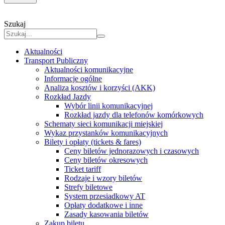
Szukaj
Aktualności
Transport Publiczny
Aktualności komunikacyjne
Informacje ogólne
Analiza kosztów i korzyści (AKK)
Rozkład Jazdy
Wybór linii komunikacyjnej
Rozkład jazdy dla telefonów komórkowych
Schematy sieci komunikacji miejskiej
Wykaz przystanków komunikacyjnych
Bilety i opłaty (tickets & fares)
Ceny biletów jednorazowych i czasowych
Ceny biletów okresowych
Ticket tariff
Rodzaje i wzory biletów
Strefy biletowe
System przesiadkowy AT
Opłaty dodatkowe i inne
Zasady kasowania biletów
Zakup biletu