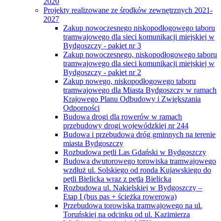
2020
Projekty realizowane ze środków zewnętrznych 2021-
2027
Zakup nowoczesnego niskopodłogowego taboru
tramwajowego dla sieci komunikacji miejskiej w
Bydgoszczy - pakiet nr 3
Zakup nowoczesnego, niskopodłogowego taboru
tramwajowego dla sieci komunikacji miejskiej w
Bydgoszczy - pakiet nr 2
Zakup nowego, niskopodłogowego taboru
tramwajowego dla Miasta Bydgoszczy w ramach
Krajowego Planu Odbudowy i Zwiększania
Odporności
Budowa drogi dla rowerów w ramach
przebudowy drogi wojewódzkiej nr 244
Budowa i przebudowa dróg gminnych na terenie
miasta Bydgoszczy
Rozbudowa pętli Las Gdański w Bydgoszczy
Budowa dwutorowego torowiska tramwajowego
wzdłuż ul. Solskiego od ronda Kujawskiego do
pętli Bielicka wraz z pętlą Bielicka
Rozbudowa ul. Nakielskiej w Bydgoszczy –
Etap I (bus pas + ścieżka rowerowa)
Przebudowa torowiska tramwajowego na ul.
Toruńskiej na odcinku od ul. Kazimierza