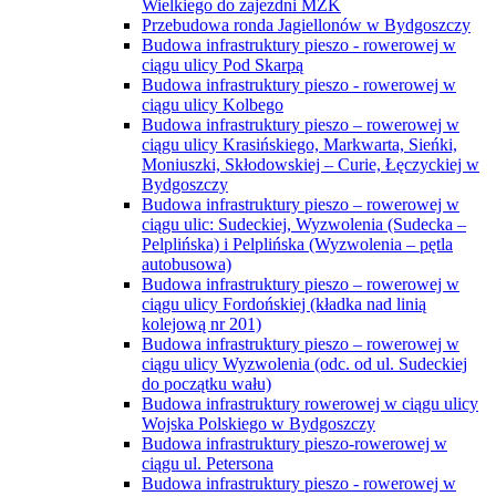
Wielkiego do zajezdni MZK
Przebudowa ronda Jagiellonów w Bydgoszczy
Budowa infrastruktury pieszo - rowerowej w
ciągu ulicy Pod Skarpą
Budowa infrastruktury pieszo - rowerowej w
ciągu ulicy Kolbego
Budowa infrastruktury pieszo – rowerowej w
ciągu ulicy Krasińskiego, Markwarta, Sieńki,
Moniuszki, Skłodowskiej – Curie, Łęczyckiej w
Bydgoszczy
Budowa infrastruktury pieszo – rowerowej w
ciągu ulic: Sudeckiej, Wyzwolenia (Sudecka –
Pelplińska) i Pelplińska (Wyzwolenia – pętla
autobusowa)
Budowa infrastruktury pieszo – rowerowej w
ciągu ulicy Fordońskiej (kładka nad linią
kolejową nr 201)
Budowa infrastruktury pieszo – rowerowej w
ciągu ulicy Wyzwolenia (odc. od ul. Sudeckiej
do początku wału)
Budowa infrastruktury rowerowej w ciągu ulicy
Wojska Polskiego w Bydgoszczy
Budowa infrastruktury pieszo-rowerowej w
ciągu ul. Petersona
Budowa infrastruktury pieszo - rowerowej w