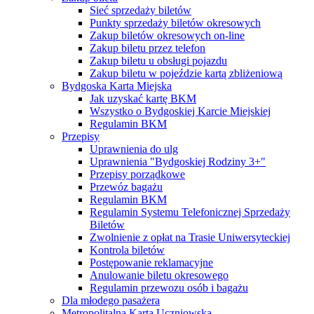
Sieć sprzedaży biletów
Punkty sprzedaży biletów okresowych
Zakup biletów okresowych on-line
Zakup biletu przez telefon
Zakup biletu u obsługi pojazdu
Zakup biletu w pojeździe kartą zbliżeniową
Bydgoska Karta Miejska
Jak uzyskać kartę BKM
Wszystko o Bydgoskiej Karcie Miejskiej
Regulamin BKM
Przepisy
Uprawnienia do ulg
Uprawnienia "Bydgoskiej Rodziny 3+"
Przepisy porządkowe
Przewóz bagażu
Regulamin BKM
Regulamin Systemu Telefonicznej Sprzedaży
Biletów
Zwolnienie z opłat na Trasie Uniwersyteckiej
Kontrola biletów
Postępowanie reklamacyjne
Anulowanie biletu okresowego
Regulamin przewozu osób i bagażu
Dla młodego pasażera
Metropolitalna Karta Uczniowska