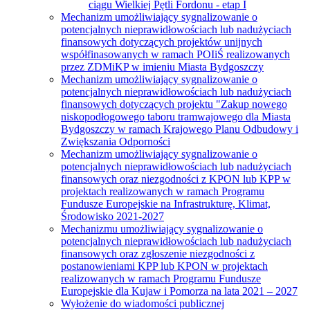
ciągu Wielkiej Pętli Fordonu - etap I
Mechanizm umożliwiający sygnalizowanie o
potencjalnych nieprawidłowościach lub nadużyciach
finansowych dotyczących projektów unijnych
współfinasowanych w ramach POIiŚ realizowanych
przez ZDMiKP w imieniu Miasta Bydgoszczy
Mechanizm umożliwiający sygnalizowanie o
potencjalnych nieprawidłowościach lub nadużyciach
finansowych dotyczących projektu "Zakup nowego
niskopodłogowego taboru tramwajowego dla Miasta
Bydgoszczy w ramach Krajowego Planu Odbudowy i
Zwiększania Odporności
Mechanizm umożliwiający sygnalizowanie o
potencjalnych nieprawidłowościach lub nadużyciach
finansowych oraz niezgodności z KPON lub KPP w
projektach realizowanych w ramach Programu
Fundusze Europejskie na Infrastrukturę, Klimat,
Środowisko 2021-2027
Mechanizmu umożliwiający sygnalizowanie o
potencjalnych nieprawidłowościach lub nadużyciach
finansowych oraz zgłoszenie niezgodności z
postanowieniami KPP lub KPON w projektach
realizowanych w ramach Programu Fundusze
Europejskie dla Kujaw i Pomorza na lata 2021 – 2027
Wyłożenie do wiadomości publicznej