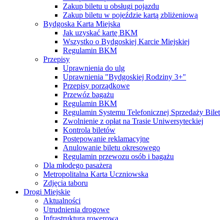
Zakup biletu u obsługi pojazdu
Zakup biletu w pojeździe kartą zbliżeniową
Bydgoska Karta Miejska
Jak uzyskać kartę BKM
Wszystko o Bydgoskiej Karcie Miejskiej
Regulamin BKM
Przepisy
Uprawnienia do ulg
Uprawnienia "Bydgoskiej Rodziny 3+"
Przepisy porządkowe
Przewóz bagażu
Regulamin BKM
Regulamin Systemu Telefonicznej Sprzedaży Bile
Zwolnienie z opłat na Trasie Uniwersyteckiej
Kontrola biletów
Postępowanie reklamacyjne
Anulowanie biletu okresowego
Regulamin przewozu osób i bagażu
Dla młodego pasażera
Metropolitalna Karta Uczniowska
Zdjęcia taboru
Drogi Miejskie
Aktualności
Utrudnienia drogowe
Infrastruktura rowerowa