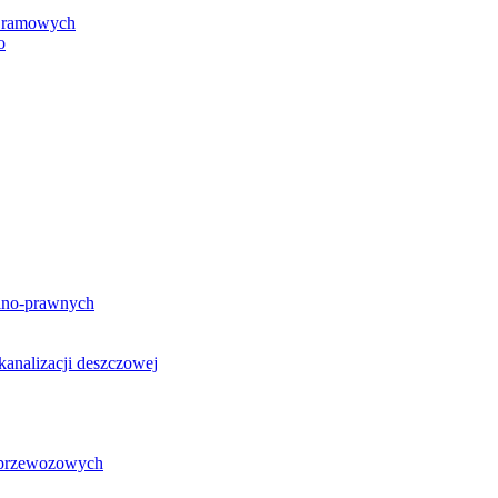
h ramowych
o
lno-prawnych
analizacji deszczowej
g przewozowych