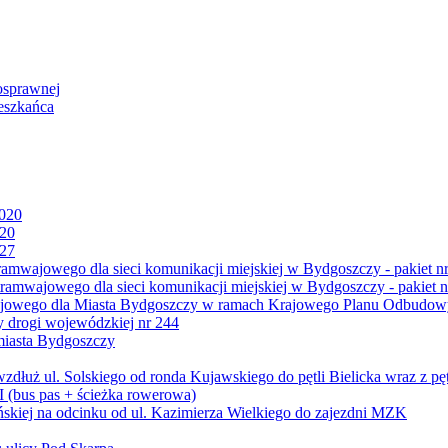
osprawnej
eszkańca
2020
020
027
mwajowego dla sieci komunikacji miejskiej w Bydgoszczy - pakiet nr
amwajowego dla sieci komunikacji miejskiej w Bydgoszczy - pakiet n
jowego dla Miasta Bydgoszczy w ramach Krajowego Planu Odbudowy
 drogi wojewódzkiej nr 244
miasta Bydgoszczy
ż ul. Solskiego od ronda Kujawskiego do pętli Bielicka wraz z pęt
 (bus pas + ścieżka rowerowa)
skiej na odcinku od ul. Kazimierza Wielkiego do zajezdni MZK