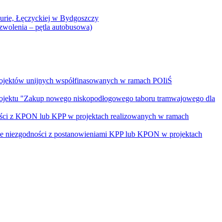
Curie, Łęczyckiej w Bydgoszczy
yzwolenia – pętla autobusowa)
rojektów unijnych współfinasowanych w ramach POIiŚ
projektu "Zakup nowego niskopodłogowego taboru tramwajowego dla
ości z KPON lub KPP w projektach realizowanych w ramach
nie niezgodności z postanowieniami KPP lub KPON w projektach