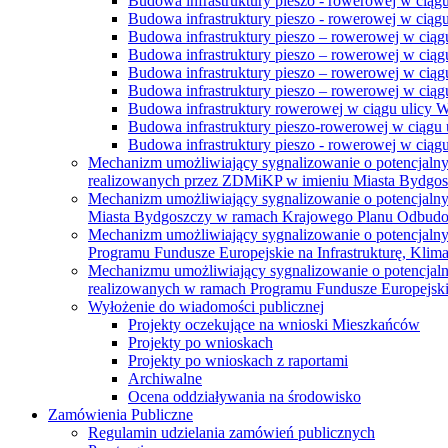
Budowa infrastruktury pieszo - rowerowej w ciąg
Budowa infrastruktury pieszo - rowerowej w ciąg
Budowa infrastruktury pieszo – rowerowej w ciąg
Budowa infrastruktury pieszo – rowerowej w ciągu
Budowa infrastruktury pieszo – rowerowej w ciągu
Budowa infrastruktury pieszo – rowerowej w ciągu
Budowa infrastruktury rowerowej w ciągu ulicy 
Budowa infrastruktury pieszo-rowerowej w ciągu u
Budowa infrastruktury pieszo - rowerowej w ciągu 
Mechanizm umożliwiający sygnalizowanie o potencjaln
realizowanych przez ZDMiKP w imieniu Miasta Bydgo
Mechanizm umożliwiający sygnalizowanie o potencjaln
Miasta Bydgoszczy w ramach Krajowego Planu Odbudo
Mechanizm umożliwiający sygnalizowanie o potencjaln
Programu Fundusze Europejskie na Infrastrukturę, Klim
Mechanizmu umożliwiający sygnalizowanie o potencjaln
realizowanych w ramach Programu Fundusze Europejskie
Wyłożenie do wiadomości publicznej
Projekty oczekujące na wnioski Mieszkańców
Projekty po wnioskach
Projekty po wnioskach z raportami
Archiwalne
Ocena oddziaływania na środowisko
Zamówienia Publiczne
Regulamin udzielania zamówień publicznych