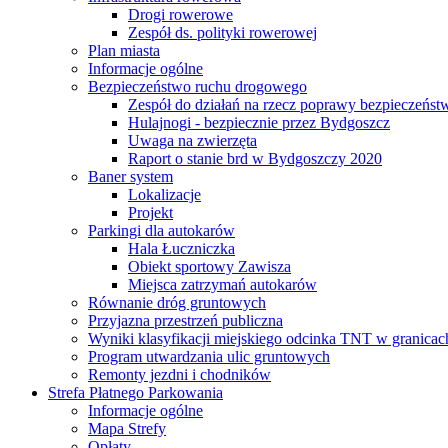
Drogi rowerowe
Zespół ds. polityki rowerowej
Plan miasta
Informacje ogólne
Bezpieczeństwo ruchu drogowego
Zespół do działań na rzecz poprawy bezpieczeńs
Hulajnogi - bezpiecznie przez Bydgoszcz
Uwaga na zwierzęta
Raport o stanie brd w Bydgoszczy 2020
Baner system
Lokalizacje
Projekt
Parkingi dla autokarów
Hala Łuczniczka
Obiekt sportowy Zawisza
Miejsca zatrzymań autokarów
Równanie dróg gruntowych
Przyjazna przestrzeń publiczna
Wyniki klasyfikacji miejskiego odcinka TNT w granicac
Program utwardzania ulic gruntowych
Remonty jezdni i chodników
Strefa Płatnego Parkowania
Informacje ogólne
Mapa Strefy
Opłaty