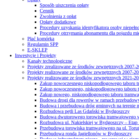
Sposób uiszczenia opłaty
Cennik
Zwolnienia z opłat
Opłaty dodatkowe
Procedury uzyskania identyfikatora osoby niepełn
Procedury otrzymania abonamentu dla pojazdu mi
Płać komórką
Regulamin SPP
E-SKLEP
Inwestycje i Projekty
Kanały technologiczne
Projekty zrealizowane ze środków zewnętrznych 2007-
Projekty realizowane ze środków zewnętrznych 2007-2
Projekty realizowane ze środków zewnętrznych 2021-2
Zakup nowoczesnego niskopodłogowego taboru tra
Zakup nowoczesnego, niskopodłogowego taboru tr
Zakup nowego, niskopodłogowego taboru tramwa
Budowa drogi dla rowerów w ramach przebudowy
Budowa i przebudowa dróg gminnych na terenie 
Rozbudowa pętli Las Gdański w Bydgoszczy
Budowa dwutorowego torowiska tramwajowego wzdłu
Rozbudowa ul. Nakielskiej w Bydgoszczy – Etap I
Przebudowa torowiska tramwajowego na ul. Toruń
Przebudowa ronda Jagiellonów w Bydgoszczy