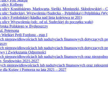
u ulicy Pod Skarpą
u ulicy Kolbego
u ulicy Krasińskiego, Markwarta, Sieńki, Moniuszki, Skłodowskiej – 
 ulic: Sudeckiej, Wyzwolenia (Sudecka – Pelplińska) i Pelplińska (W
 ulicy Fordońskiej (kładka nad linią kolejową nr 201)
 ulicy Wyzwolenia (odc. od ul. Sudeckiej do początku wału)
Wojska Polskiego w Bydgoszczy
l. Petersona
Wielkiej Pętli Fordonu - etap I
ych nieprawidłowościach lub nadużyciach finansowych dotyczących p
szczy
ych nieprawidłowościach lub nadużyciach finansowych dotyczących 
wy i Zwiększania Odporności
ych nieprawidłowościach lub nadużyciach finansowych oraz niezgodn
at, Środowisko 2021-2027
ych nieprawidłowościach lub nadużyciach finansowych oraz zgłosze
 dla Kujaw i Pomorza na lata 2021 – 2027