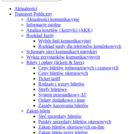
Aktualności
Transport Publiczny
Aktualności komunikacyjne
Informacje ogólne
Analiza kosztów i korzyści (AKK)
Rozkład Jazdy
Wybór linii komunikacyjnej
Rozkład jazdy dla telefonów komórkowych
Schematy sieci komunikacji miejskiej
Wykaz przystanków komunikacyjnych
Bilety i opłaty (tickets & fares)
Ceny biletów jednorazowych i czasowych
Ceny biletów okresowych
Ticket tariff
Rodzaje i wzory biletów
Strefy biletowe
System przesiadkowy AT
Opłaty dodatkowe i inne
Zasady kasowania biletów
Zakup biletu
Sieć sprzedaży biletów
Punkty sprzedaży biletów okresowych
Zakup biletów okresowych on-line
Zakup biletu przez telefon