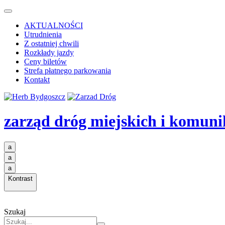
AKTUALNOŚCI
Utrudnienia
Z ostatniej chwili
Rozkłady jazdy
Ceny biletów
Strefa płatnego parkowania
Kontakt
zarząd dróg miejskich i komuni
a
a
a
Kontrast
Szukaj