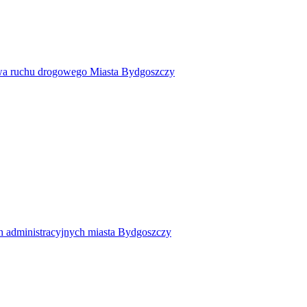
twa ruchu drogowego Miasta Bydgoszczy
h administracyjnych miasta Bydgoszczy