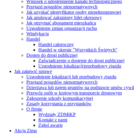
Wniosek o udostępnienie kanału technologicznego
Przejazd pojazdów nienormatywnych
Jak uzyskać identyfikator osoby niepełnosprawnej
Jak anulować zakupiony bilet okresowy
Jak otrzymać abonament mieszkańca
Uzgodnienie zmian organizacji ruchu
Windykacja
Handel
Handel całoroczny
Handel w okresie "Wszystkich Świętych"
Dostęp do drogi publicznej
Zaświadczenie o dostępie do drogi publicznej
Uzgodnienie lokalizacji/przebudowy zjazdu
Jak załatwić sprawę
Uzgodnienie lokalizacji lub przebudowy zjazdu
Przejazd pojazdów nienormatywnych
Dzierżawa lub najem gruntów na podstawie umów cywi
Przewóz osób w krajowym transporcie drogowym
Zgłoszenie szkody komunikacyjnej
Zasady korzystania z przystanków
O firmie
Wydziały ZDMiKP
Kontakt z nami
Zgłoś awarię
Akcja Zima