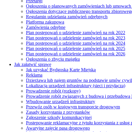
Przetargi
Ogłoszenia o planowanych zamówieniach lub umowac
Ogłoszenia dotyczące publicznego transportu zbioroweg
Regulamin udzielania zamówień odrębnych
Platforma zakupowa
Zamówienia odrębne
Plan postępowań o udzielenie zamówień na rok 2022
Plan postępowań o udzielenie zamówień na rok 2023
Plan postępowań o udzielenie zamówień na rok 2024
Plan postępowań o udzielenie zamówień na rok 2025
Plan postępowań o udzielenie zamówień na rok 2026
Ogłoszenia o zbyciu majątku
Jak załatwić sprawę
Jak uzyskać Bydgoską Kartę Miejską
Reklama
Dzierżawa lub najem gruntów na podstawie umów cywi
Lokalizacja urządzeń infrastruktury (sieci i przyłącza)
Prowadzenie robót (rozkopy)
Prowadzenie robót związanych z budowa i przebudową k
Wbudowanie urządzeń infrastruktury
Przewóz osób w krajowym transporcie drogowym
Zasady korzystania z przystanków
Zgłoszenie szkody komunikacyjnej
Postępowanie reklamacyjne z tytułu korzystania z usłu
Awaryjne zajęcie pasa drogowego