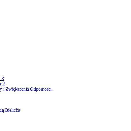
 3
r 2
 i Zwiększania Odporności
lą Bielicka