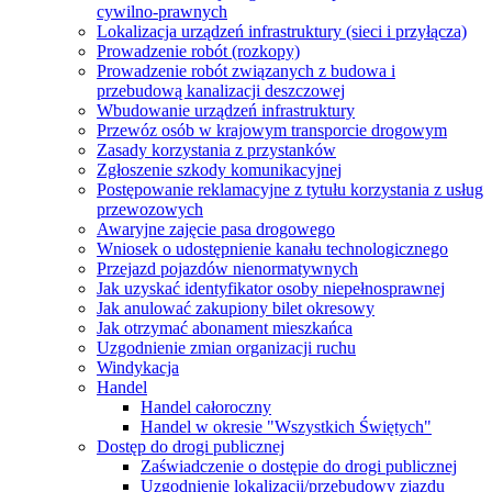
cywilno-prawnych
Lokalizacja urządzeń infrastruktury (sieci i przyłącza)
Prowadzenie robót (rozkopy)
Prowadzenie robót związanych z budowa i
przebudową kanalizacji deszczowej
Wbudowanie urządzeń infrastruktury
Przewóz osób w krajowym transporcie drogowym
Zasady korzystania z przystanków
Zgłoszenie szkody komunikacyjnej
Postępowanie reklamacyjne z tytułu korzystania z usług
przewozowych
Awaryjne zajęcie pasa drogowego
Wniosek o udostępnienie kanału technologicznego
Przejazd pojazdów nienormatywnych
Jak uzyskać identyfikator osoby niepełnosprawnej
Jak anulować zakupiony bilet okresowy
Jak otrzymać abonament mieszkańca
Uzgodnienie zmian organizacji ruchu
Windykacja
Handel
Handel całoroczny
Handel w okresie "Wszystkich Świętych"
Dostęp do drogi publicznej
Zaświadczenie o dostępie do drogi publicznej
Uzgodnienie lokalizacji/przebudowy zjazdu