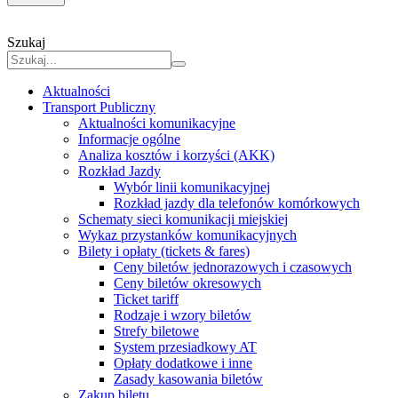
Szukaj
Aktualności
Transport Publiczny
Aktualności komunikacyjne
Informacje ogólne
Analiza kosztów i korzyści (AKK)
Rozkład Jazdy
Wybór linii komunikacyjnej
Rozkład jazdy dla telefonów komórkowych
Schematy sieci komunikacji miejskiej
Wykaz przystanków komunikacyjnych
Bilety i opłaty (tickets & fares)
Ceny biletów jednorazowych i czasowych
Ceny biletów okresowych
Ticket tariff
Rodzaje i wzory biletów
Strefy biletowe
System przesiadkowy AT
Opłaty dodatkowe i inne
Zasady kasowania biletów
Zakup biletu