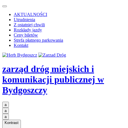
AKTUALNOŚCI
Utrudnienia
Z ostatniej chwili
Rozkłady jazdy
Ceny biletów
Strefa płatnego parkowania
Kontakt
zarząd dróg miejskich i
komunikacji publicznej
w
Bydgoszczy
a
a
a
Kontrast