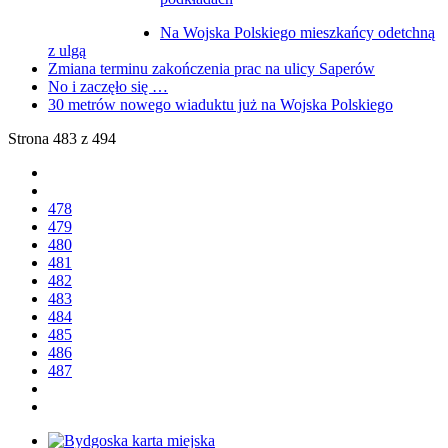
Na Wojska Polskiego mieszkańcy odetchną
z ulgą
Zmiana terminu zakończenia prac na ulicy Saperów
No i zaczęło się …
30 metrów nowego wiaduktu już na Wojska Polskiego
Strona 483 z 494
478
479
480
481
482
483
484
485
486
487