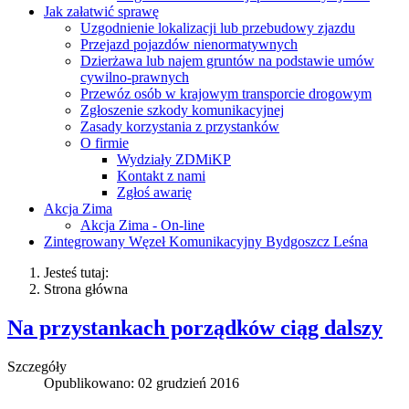
Jak załatwić sprawę
Uzgodnienie lokalizacji lub przebudowy zjazdu
Przejazd pojazdów nienormatywnych
Dzierżawa lub najem gruntów na podstawie umów
cywilno-prawnych
Przewóz osób w krajowym transporcie drogowym
Zgłoszenie szkody komunikacyjnej
Zasady korzystania z przystanków
O firmie
Wydziały ZDMiKP
Kontakt z nami
Zgłoś awarię
Akcja Zima
Akcja Zima - On-line
Zintegrowany Węzeł Komunikacyjny Bydgoszcz Leśna
Jesteś tutaj:
Strona główna
Na przystankach porządków ciąg dalszy
Szczegóły
Opublikowano: 02 grudzień 2016