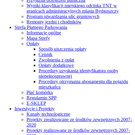
Przyjazna przestrzeń publiczna
Wyniki klasyfikacji miejskiego odcinka TNT w
granicach administracyjnych miasta Bydgoszczy
Program utwardzania ulic gruntowych
Remonty jezdni i chodników
Strefa Płatnego Parkowania
Informacje ogólne
Mapa Strefy
Opłaty
Sposób uiszczenia opłaty
Cennik
Zwolnienia z opłat
Opłaty dodatkowe
Procedury uzyskania identyfikatora osoby
niepełnosprawnej
Procedury otrzymania abonamentu dla pojazdu
mieszkańca
Płać komórką
Regulamin SPP
E-SKLEP
Inwestycje i Projekty
Kanały technologiczne
Projekty zrealizowane ze środków zewnętrznych 2007-
2020
Projekty realizowane ze środków zewnętrznych 2007-