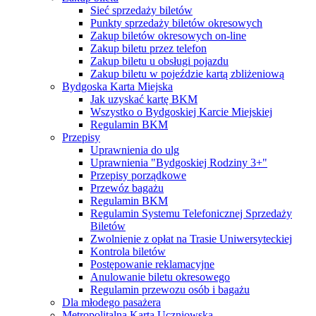
Sieć sprzedaży biletów
Punkty sprzedaży biletów okresowych
Zakup biletów okresowych on-line
Zakup biletu przez telefon
Zakup biletu u obsługi pojazdu
Zakup biletu w pojeździe kartą zbliżeniową
Bydgoska Karta Miejska
Jak uzyskać kartę BKM
Wszystko o Bydgoskiej Karcie Miejskiej
Regulamin BKM
Przepisy
Uprawnienia do ulg
Uprawnienia "Bydgoskiej Rodziny 3+"
Przepisy porządkowe
Przewóz bagażu
Regulamin BKM
Regulamin Systemu Telefonicznej Sprzedaży
Biletów
Zwolnienie z opłat na Trasie Uniwersyteckiej
Kontrola biletów
Postępowanie reklamacyjne
Anulowanie biletu okresowego
Regulamin przewozu osób i bagażu
Dla młodego pasażera
Metropolitalna Karta Uczniowska