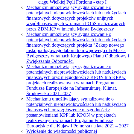
ciągu Wielkiej Pętli Fordonu - etap I
Mechanizm umożliwiający sygnalizowanie o
potencjalnych nieprawidłowościach lub nadużyciach
finansowych dotyczących projektów unijnych
współfinasowanych w ramach POIiŚ realizowanych
przez ZDMiKP w imieniu Miasta Bydgoszczy
Mechanizm umożliwiający sygnalizowanie o
potencjalnych nieprawidłowościach lub nadużyciach
finansowych dotyczących projektu "Zakup nowego
niskopodłogowego taboru tramwajowego dla Miasta
Bydgoszczy w ramach Krajowego Planu Odbudowy i
Zwiększania Odporności
Mechanizm umożliwiający sygnalizowanie o
potencjalnych nieprawidłowościach lub nadużyciach
finansowych oraz niezgodności z KPON lub KPP w
projektach realizowanych w ramach Programu
Fundusze Europejskie na Infrastrukturę, Klimat,
Środowisko 2021-2027
Mechanizmu umożliwiający sygnalizowanie o
potencjalnych nieprawidłowościach lub nadużyciach
finansowych oraz zgłoszenie niezgodności z
postanowieniami KPP lub KPON w projektach
realizowanych w ramach Programu Fundusze
Europejskie dla Kujaw i Pomorza na lata 2021 – 2027
Wyłożenie do wiadomości publicznej