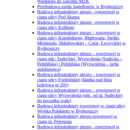
Wielkiego do zajezdni MZK
Przebudowa ronda Jagiellonów w Bydgoszczy
Budowa infrastruktury pieszo - rowerowej w
ciągu ulicy Pod Skarpą
Budowa infrastruktury pieszo - rowerowej w
ciągu ulicy Kolbego
Budowa infrastruktury pieszo – rowerowej w
ciągu ulicy Krasińskiego, Markwarta, Sieńki,
Moniuszki, Skłodowskiej – Curie, Łęczyckiej w
Bydgoszczy
Budowa infrastruktury pieszo – rowerowej w
ciągu ulic: Sudeckiej, Wyzwolenia (Sudecka –
Pelplińska) i Pelplińska (Wyzwolenia – pętla
autobusowa)
Budowa infrastruktury pieszo – rowerowej w
ciągu ulicy Fordońskiej (kładka nad linią
kolejową nr 201)
Budowa infrastruktury pieszo – rowerowej w
ciągu ulicy Wyzwolenia (odc. od ul. Sudeckiej
do początku wału)
Budowa infrastruktury rowerowej w ciągu ulicy
Wojska Polskiego w Bydgoszczy
Budowa infrastruktury pieszo-rowerowej w
ciągu ul. Petersona
Budowa infrastruktury pieszo - rowerowej w