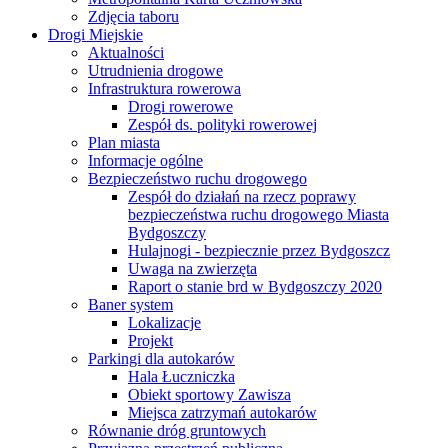
Zdjęcia taboru
Drogi Miejskie
Aktualności
Utrudnienia drogowe
Infrastruktura rowerowa
Drogi rowerowe
Zespół ds. polityki rowerowej
Plan miasta
Informacje ogólne
Bezpieczeństwo ruchu drogowego
Zespół do działań na rzecz poprawy
bezpieczeństwa ruchu drogowego Miasta
Bydgoszczy
Hulajnogi - bezpiecznie przez Bydgoszcz
Uwaga na zwierzęta
Raport o stanie brd w Bydgoszczy 2020
Baner system
Lokalizacje
Projekt
Parkingi dla autokarów
Hala Łuczniczka
Obiekt sportowy Zawisza
Miejsca zatrzymań autokarów
Równanie dróg gruntowych