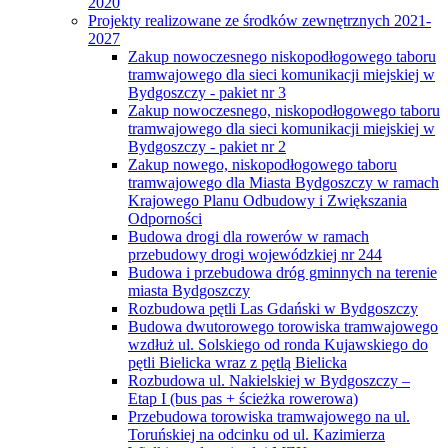
2020
Projekty realizowane ze środków zewnętrznych 2021-
2027
Zakup nowoczesnego niskopodłogowego taboru
tramwajowego dla sieci komunikacji miejskiej w
Bydgoszczy - pakiet nr 3
Zakup nowoczesnego, niskopodłogowego taboru
tramwajowego dla sieci komunikacji miejskiej w
Bydgoszczy - pakiet nr 2
Zakup nowego, niskopodłogowego taboru
tramwajowego dla Miasta Bydgoszczy w ramach
Krajowego Planu Odbudowy i Zwiększania
Odporności
Budowa drogi dla rowerów w ramach
przebudowy drogi wojewódzkiej nr 244
Budowa i przebudowa dróg gminnych na terenie
miasta Bydgoszczy
Rozbudowa pętli Las Gdański w Bydgoszczy
Budowa dwutorowego torowiska tramwajowego
wzdłuż ul. Solskiego od ronda Kujawskiego do
pętli Bielicka wraz z pętlą Bielicka
Rozbudowa ul. Nakielskiej w Bydgoszczy –
Etap I (bus pas + ścieżka rowerowa)
Przebudowa torowiska tramwajowego na ul.
Toruńskiej na odcinku od ul. Kazimierza