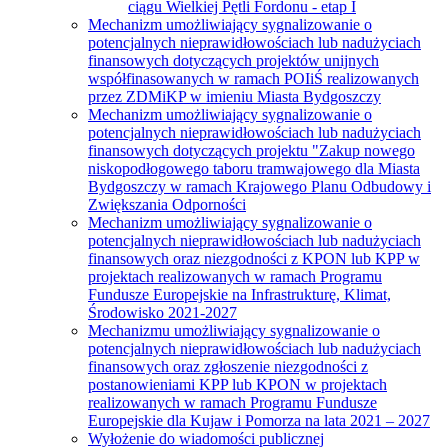
ciągu Wielkiej Pętli Fordonu - etap I
Mechanizm umożliwiający sygnalizowanie o
potencjalnych nieprawidłowościach lub nadużyciach
finansowych dotyczących projektów unijnych
współfinasowanych w ramach POIiŚ realizowanych
przez ZDMiKP w imieniu Miasta Bydgoszczy
Mechanizm umożliwiający sygnalizowanie o
potencjalnych nieprawidłowościach lub nadużyciach
finansowych dotyczących projektu "Zakup nowego
niskopodłogowego taboru tramwajowego dla Miasta
Bydgoszczy w ramach Krajowego Planu Odbudowy i
Zwiększania Odporności
Mechanizm umożliwiający sygnalizowanie o
potencjalnych nieprawidłowościach lub nadużyciach
finansowych oraz niezgodności z KPON lub KPP w
projektach realizowanych w ramach Programu
Fundusze Europejskie na Infrastrukturę, Klimat,
Środowisko 2021-2027
Mechanizmu umożliwiający sygnalizowanie o
potencjalnych nieprawidłowościach lub nadużyciach
finansowych oraz zgłoszenie niezgodności z
postanowieniami KPP lub KPON w projektach
realizowanych w ramach Programu Fundusze
Europejskie dla Kujaw i Pomorza na lata 2021 – 2027
Wyłożenie do wiadomości publicznej