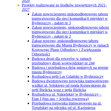
2020
Projekty realizowane ze środków zewnętrznych 2021-
2027
Zakup nowoczesnego niskopodłogowego taboru
tramwajowego dla sieci komunikacji miejskiej w
Bydgoszczy - pakiet nr 3
Zakup nowoczesnego, niskopodłogowego taboru
tramwajowego dla sieci komunikacji miejskiej w
Bydgoszczy - pakiet nr 2
Zakup nowego, niskopodłogowego taboru
tramwajowego dla Miasta Bydgoszczy w ramach
Krajowego Planu Odbudowy i Zwiększania
Odporności
Budowa drogi dla rowerów w ramach
przebudowy drogi wojewódzkiej nr 244
Budowa i przebudowa dróg gminnych na terenie
miasta Bydgoszczy
Rozbudowa pętli Las Gdański w Bydgoszczy
Budowa dwutorowego torowiska tramwajowego
wzdłuż ul. Solskiego od ronda Kujawskiego do
pętli Bielicka wraz z pętlą Bielicka
Rozbudowa ul. Nakielskiej w Bydgoszczy –
Etap I (bus pas + ścieżka rowerowa)
Przebudowa torowiska tramwajowego na ul.
Toruńskiej na odcinku od ul. Kazimierza