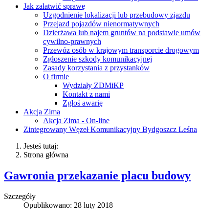
Jak załatwić sprawę
Uzgodnienie lokalizacji lub przebudowy zjazdu
Przejazd pojazdów nienormatywnych
Dzierżawa lub najem gruntów na podstawie umów
cywilno-prawnych
Przewóz osób w krajowym transporcie drogowym
Zgłoszenie szkody komunikacyjnej
Zasady korzystania z przystanków
O firmie
Wydziały ZDMiKP
Kontakt z nami
Zgłoś awarię
Akcja Zima
Akcja Zima - On-line
Zintegrowany Węzeł Komunikacyjny Bydgoszcz Leśna
Jesteś tutaj:
Strona główna
Gawronia przekazanie placu budowy
Szczegóły
Opublikowano: 28 luty 2018