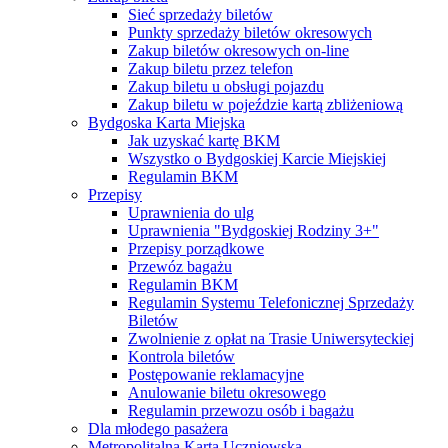
Sieć sprzedaży biletów
Punkty sprzedaży biletów okresowych
Zakup biletów okresowych on-line
Zakup biletu przez telefon
Zakup biletu u obsługi pojazdu
Zakup biletu w pojeździe kartą zbliżeniową
Bydgoska Karta Miejska
Jak uzyskać kartę BKM
Wszystko o Bydgoskiej Karcie Miejskiej
Regulamin BKM
Przepisy
Uprawnienia do ulg
Uprawnienia "Bydgoskiej Rodziny 3+"
Przepisy porządkowe
Przewóz bagażu
Regulamin BKM
Regulamin Systemu Telefonicznej Sprzedaży
Biletów
Zwolnienie z opłat na Trasie Uniwersyteckiej
Kontrola biletów
Postępowanie reklamacyjne
Anulowanie biletu okresowego
Regulamin przewozu osób i bagażu
Dla młodego pasażera
Metropolitalna Karta Uczniowska