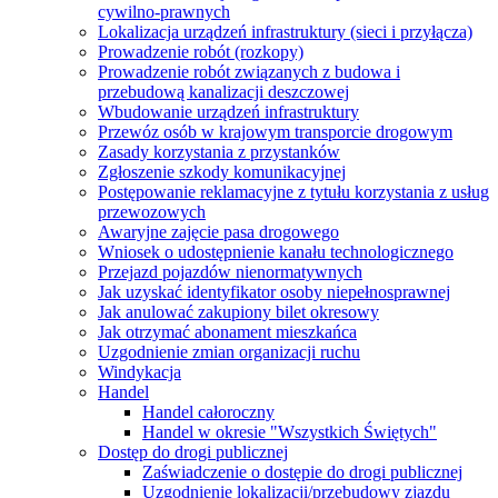
cywilno-prawnych
Lokalizacja urządzeń infrastruktury (sieci i przyłącza)
Prowadzenie robót (rozkopy)
Prowadzenie robót związanych z budowa i
przebudową kanalizacji deszczowej
Wbudowanie urządzeń infrastruktury
Przewóz osób w krajowym transporcie drogowym
Zasady korzystania z przystanków
Zgłoszenie szkody komunikacyjnej
Postępowanie reklamacyjne z tytułu korzystania z usług
przewozowych
Awaryjne zajęcie pasa drogowego
Wniosek o udostępnienie kanału technologicznego
Przejazd pojazdów nienormatywnych
Jak uzyskać identyfikator osoby niepełnosprawnej
Jak anulować zakupiony bilet okresowy
Jak otrzymać abonament mieszkańca
Uzgodnienie zmian organizacji ruchu
Windykacja
Handel
Handel całoroczny
Handel w okresie "Wszystkich Świętych"
Dostęp do drogi publicznej
Zaświadczenie o dostępie do drogi publicznej
Uzgodnienie lokalizacji/przebudowy zjazdu