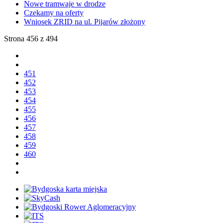
Nowe tramwaje w drodze
Czekamy na oferty
Wniosek ZRID na ul. Pijarów złożony
Strona 456 z 494
451
452
453
454
455
456
457
458
459
460