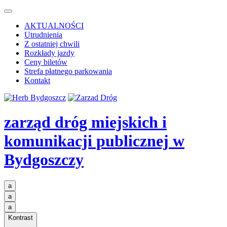
AKTUALNOŚCI
Utrudnienia
Z ostatniej chwili
Rozkłady jazdy
Ceny biletów
Strefa płatnego parkowania
Kontakt
zarząd dróg miejskich i
komunikacji publicznej
w
Bydgoszczy
a
a
a
Kontrast