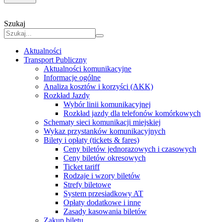
Szukaj
Aktualności
Transport Publiczny
Aktualności komunikacyjne
Informacje ogólne
Analiza kosztów i korzyści (AKK)
Rozkład Jazdy
Wybór linii komunikacyjnej
Rozkład jazdy dla telefonów komórkowych
Schematy sieci komunikacji miejskiej
Wykaz przystanków komunikacyjnych
Bilety i opłaty (tickets & fares)
Ceny biletów jednorazowych i czasowych
Ceny biletów okresowych
Ticket tariff
Rodzaje i wzory biletów
Strefy biletowe
System przesiadkowy AT
Opłaty dodatkowe i inne
Zasady kasowania biletów
Zakup biletu