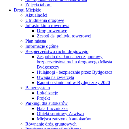
Zdjęcia taboru
Drogi Miejskie
Aktualności
Utrudnienia drogowe
Infrastruktura rowerowa
Drogi rowerowe
Zespół ds. polityki rowerowej
Plan miasta
Informacje ogólne
Bezpieczeństwo ruchu drogowego
Zespół do działań na rzecz poprawy
bezpieczeństwa ruchu drogowego Miasta
Bydgoszczy
Hulajnogi - bezpiecznie przez Bydgoszcz
Uwaga na zwierzęta
Raport o stanie brd w Bydgoszczy 2020
Baner system
Lokalizacje
Projekt
Parkingi dla autokarów
Hala Łuczniczka
Obiekt sportowy Zawisza
Miejsca zatrzymań autokarów
Równanie dróg gruntowych