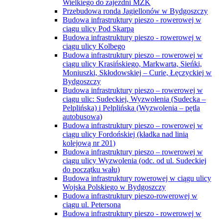
Wielkiego do zajezdni MZK
Przebudowa ronda Jagiellonów w Bydgoszczy
Budowa infrastruktury pieszo - rowerowej w
ciągu ulicy Pod Skarpą
Budowa infrastruktury pieszo - rowerowej w
ciągu ulicy Kolbego
Budowa infrastruktury pieszo – rowerowej w
ciągu ulicy Krasińskiego, Markwarta, Sieńki,
Moniuszki, Skłodowskiej – Curie, Łęczyckiej w
Bydgoszczy
Budowa infrastruktury pieszo – rowerowej w
ciągu ulic: Sudeckiej, Wyzwolenia (Sudecka –
Pelplińska) i Pelplińska (Wyzwolenia – pętla
autobusowa)
Budowa infrastruktury pieszo – rowerowej w
ciągu ulicy Fordońskiej (kładka nad linią
kolejową nr 201)
Budowa infrastruktury pieszo – rowerowej w
ciągu ulicy Wyzwolenia (odc. od ul. Sudeckiej
do początku wału)
Budowa infrastruktury rowerowej w ciągu ulicy
Wojska Polskiego w Bydgoszczy
Budowa infrastruktury pieszo-rowerowej w
ciągu ul. Petersona
Budowa infrastruktury pieszo - rowerowej w