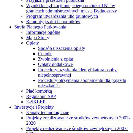
Przyjazna przestrzeń publiczna
Wyniki klasyfikacji miejskiego odcinka TNT w
granicach administracyjnych miasta Bydgoszczy
Program utwardzania ulic gruntowych
Remonty jezdni i chodników
Strefa Płatnego Parkowania
Informacje ogólne
Mapa Strefy
Opłaty
Sposób uiszczenia opłaty
Cennik
Zwolnienia z opłat
Opłaty dodatkowe
Procedury uzyskania identyfikatora osoby
niepełnosprawnej
Procedury otrzymania abonamentu dla pojazdu
mieszkańca
Płać komórką
Regulamin SPP
E-SKLEP
Inwestycje i Projekty
Kanały technologiczne
Projekty zrealizowane ze środków zewnętrznych 2007-
2020
Projekty realizowane ze środków zewnętrznych 2007-