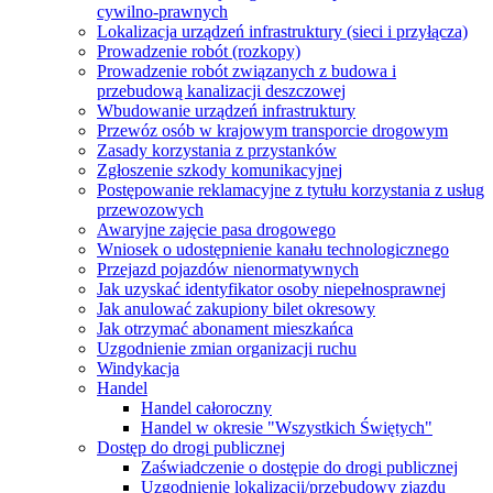
cywilno-prawnych
Lokalizacja urządzeń infrastruktury (sieci i przyłącza)
Prowadzenie robót (rozkopy)
Prowadzenie robót związanych z budowa i
przebudową kanalizacji deszczowej
Wbudowanie urządzeń infrastruktury
Przewóz osób w krajowym transporcie drogowym
Zasady korzystania z przystanków
Zgłoszenie szkody komunikacyjnej
Postępowanie reklamacyjne z tytułu korzystania z usług
przewozowych
Awaryjne zajęcie pasa drogowego
Wniosek o udostępnienie kanału technologicznego
Przejazd pojazdów nienormatywnych
Jak uzyskać identyfikator osoby niepełnosprawnej
Jak anulować zakupiony bilet okresowy
Jak otrzymać abonament mieszkańca
Uzgodnienie zmian organizacji ruchu
Windykacja
Handel
Handel całoroczny
Handel w okresie "Wszystkich Świętych"
Dostęp do drogi publicznej
Zaświadczenie o dostępie do drogi publicznej
Uzgodnienie lokalizacji/przebudowy zjazdu