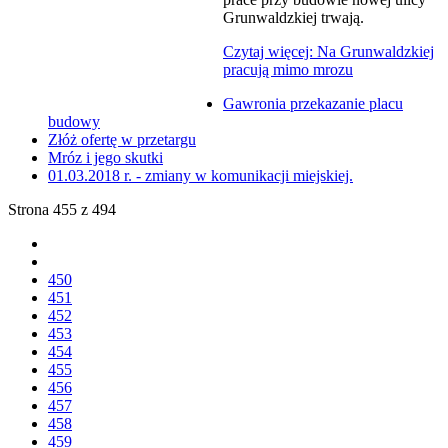
Grunwaldzkiej trwają.
Czytaj więcej: Na Grunwaldzkiej
pracują mimo mrozu
Gawronia przekazanie placu
budowy
Złóż ofertę w przetargu
Mróz i jego skutki
01.03.2018 r. - zmiany w komunikacji miejskiej.
Strona 455 z 494
450
451
452
453
454
455
456
457
458
459