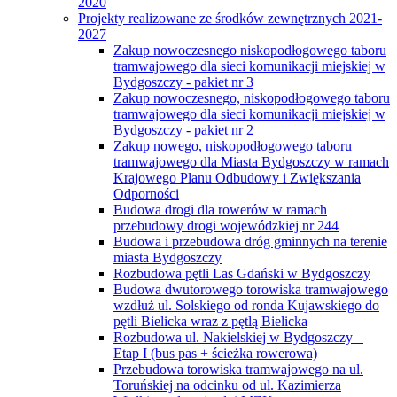
2020
Projekty realizowane ze środków zewnętrznych 2021-
2027
Zakup nowoczesnego niskopodłogowego taboru
tramwajowego dla sieci komunikacji miejskiej w
Bydgoszczy - pakiet nr 3
Zakup nowoczesnego, niskopodłogowego taboru
tramwajowego dla sieci komunikacji miejskiej w
Bydgoszczy - pakiet nr 2
Zakup nowego, niskopodłogowego taboru
tramwajowego dla Miasta Bydgoszczy w ramach
Krajowego Planu Odbudowy i Zwiększania
Odporności
Budowa drogi dla rowerów w ramach
przebudowy drogi wojewódzkiej nr 244
Budowa i przebudowa dróg gminnych na terenie
miasta Bydgoszczy
Rozbudowa pętli Las Gdański w Bydgoszczy
Budowa dwutorowego torowiska tramwajowego
wzdłuż ul. Solskiego od ronda Kujawskiego do
pętli Bielicka wraz z pętlą Bielicka
Rozbudowa ul. Nakielskiej w Bydgoszczy –
Etap I (bus pas + ścieżka rowerowa)
Przebudowa torowiska tramwajowego na ul.
Toruńskiej na odcinku od ul. Kazimierza