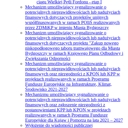
ciągu Wielkiej Pętli Fordonu - etap I
Mechanizm umożliwiający sygnalizowanie o
potencjalnych nieprawidłowościach lub nadużyciach
finansowych dotyczących projektów unijnych
współfinasowanych w ramach POIiŚ realizowanych
przez ZDMiKP w imieniu Miasta Bydgoszczy
Mechanizm umożliwiający sygnalizowanie o
potencjalnych nieprawidłowościach lub nadużyciach
finansowych dotyczących projektu "Zakup nowego
niskopodłogowego taboru tramwajowego dla Miasta
Bydgoszczy w ramach Krajowego Planu Odbudowy i
Zwiększania Odporności
Mechanizm umożliwiający sygnalizowanie o
potencjalnych nieprawidłowościach lub nadużyciach
finansowych oraz niezgodności z KPON lub KPP w
projektach realizowanych w ramach Programu
Fundusze Europejskie na Infrastrukturę, Klimat,
Środowisko 2021-2027
Mechanizmu umożliwiający sygnalizowanie o
potencjalnych nieprawidłowościach lub nadużyciach
finansowych oraz zgłoszenie niezgodności z
postanowieniami KPP lub KPON w projektach
realizowanych w ramach Programu Fundusze
Europejskie dla Kujaw i Pomorza na lata 2021 – 2027
Wyłożenie do wiadomości publicznej