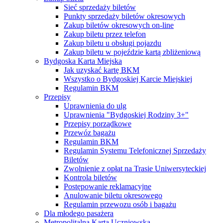
Sieć sprzedaży biletów
Punkty sprzedaży biletów okresowych
Zakup biletów okresowych on-line
Zakup biletu przez telefon
Zakup biletu u obsługi pojazdu
Zakup biletu w pojeździe kartą zbliżeniową
Bydgoska Karta Miejska
Jak uzyskać kartę BKM
Wszystko o Bydgoskiej Karcie Miejskiej
Regulamin BKM
Przepisy
Uprawnienia do ulg
Uprawnienia "Bydgoskiej Rodziny 3+"
Przepisy porządkowe
Przewóz bagażu
Regulamin BKM
Regulamin Systemu Telefonicznej Sprzedaży
Biletów
Zwolnienie z opłat na Trasie Uniwersyteckiej
Kontrola biletów
Postępowanie reklamacyjne
Anulowanie biletu okresowego
Regulamin przewozu osób i bagażu
Dla młodego pasażera
Metropolitalna Karta Uczniowska