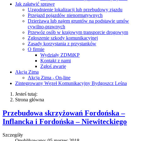
Jak załatwić sprawę
Uzgodnienie lokalizacji lub przebudowy zjazdu
Przejazd pojazdów nienormatywnych
Dzierżawa lub najem gruntów na podstawie umów
cywilno-prawnych
Przewóz osób w krajowym transporcie drogowym
Zgłoszenie szkody komunikacyjnej
Zasady korzystania z przystanków
O firmie
Wydziały ZDMiKP
Kontakt z nami
Zgłoś awarię
Akcja Zima
Akcja Zima - On-line
Zintegrowany Węzeł Komunikacyjny Bydgoszcz Leśna
Jesteś tutaj:
Strona główna
Przebudowa skrzyżowań Fordońska –
Inflancka i Fordońska – Niewiteckiego
Szczegóły
Opublikowano: 05 marzec 2018