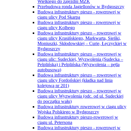
Wielkiego do zajezdni MZK
Przebudowa ronda Jagiellonów w Bydgoszczy
Budowa infrastruktury pieszo - rowerowej w
ciągu ulicy Pod Skarpą
Budowa infrastruktury pieszo - rowerowej w
ciągu ulicy Kolbego
Budowa infrastruktury pieszo – rowerowej w
ciągu ulicy Krasińskiego, Markwarta, Sieńki,
Moniuszki, Skłodowskiej – Curie, Łęczyckiej w
Bydgoszczy
Budowa infrastruktury pieszo – rowerowej w
ciągu ulic: Sudeckiej, Wyzwolenia (Sudecka –
Pelplińska) i Pelplińska (Wyzwolenia – pętla
autobusowa)
Budowa infrastruktury pieszo – rowerowej w
ciągu ulicy Fordońskiej (kładka nad linią
kolejową nr 201)
Budowa infrastruktury pieszo – rowerowej w
ciągu ulicy Wyzwolenia (odc. od ul. Sudeckiej
do początku wału)
Budowa infrastruktury rowerowej w ciągu ulicy
Wojska Polskiego w Bydgoszczy
Budowa infrastruktury pieszo-rowerowej w
ciągu ul. Petersona
Budowa infrastruktury pieszo - rowerowej w