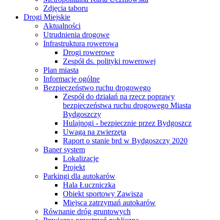
Zdjęcia taboru
Drogi Miejskie
Aktualności
Utrudnienia drogowe
Infrastruktura rowerowa
Drogi rowerowe
Zespół ds. polityki rowerowej
Plan miasta
Informacje ogólne
Bezpieczeństwo ruchu drogowego
Zespół do działań na rzecz poprawy
bezpieczeństwa ruchu drogowego Miasta
Bydgoszczy
Hulajnogi - bezpiecznie przez Bydgoszcz
Uwaga na zwierzęta
Raport o stanie brd w Bydgoszczy 2020
Baner system
Lokalizacje
Projekt
Parkingi dla autokarów
Hala Łuczniczka
Obiekt sportowy Zawisza
Miejsca zatrzymań autokarów
Równanie dróg gruntowych