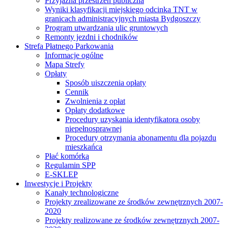
Przyjazna przestrzeń publiczna
Wyniki klasyfikacji miejskiego odcinka TNT w
granicach administracyjnych miasta Bydgoszczy
Program utwardzania ulic gruntowych
Remonty jezdni i chodników
Strefa Płatnego Parkowania
Informacje ogólne
Mapa Strefy
Opłaty
Sposób uiszczenia opłaty
Cennik
Zwolnienia z opłat
Opłaty dodatkowe
Procedury uzyskania identyfikatora osoby
niepełnosprawnej
Procedury otrzymania abonamentu dla pojazdu
mieszkańca
Płać komórką
Regulamin SPP
E-SKLEP
Inwestycje i Projekty
Kanały technologiczne
Projekty zrealizowane ze środków zewnętrznych 2007-
2020
Projekty realizowane ze środków zewnętrznych 2007-