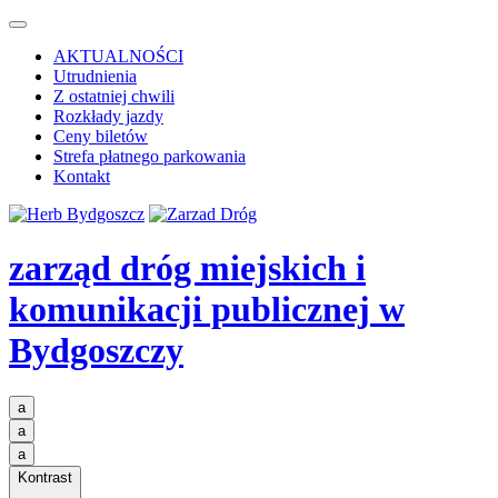
AKTUALNOŚCI
Utrudnienia
Z ostatniej chwili
Rozkłady jazdy
Ceny biletów
Strefa płatnego parkowania
Kontakt
zarząd dróg miejskich i
komunikacji publicznej
w
Bydgoszczy
a
a
a
Kontrast