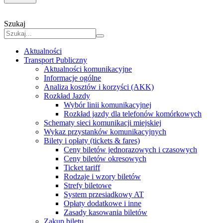
Szukaj
Aktualności
Transport Publiczny
Aktualności komunikacyjne
Informacje ogólne
Analiza kosztów i korzyści (AKK)
Rozkład Jazdy
Wybór linii komunikacyjnej
Rozkład jazdy dla telefonów komórkowych
Schematy sieci komunikacji miejskiej
Wykaz przystanków komunikacyjnych
Bilety i opłaty (tickets & fares)
Ceny biletów jednorazowych i czasowych
Ceny biletów okresowych
Ticket tariff
Rodzaje i wzory biletów
Strefy biletowe
System przesiadkowy AT
Opłaty dodatkowe i inne
Zasady kasowania biletów
Zakup biletu