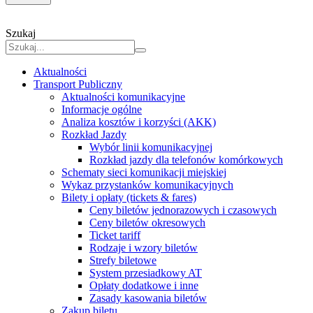
Szukaj
Aktualności
Transport Publiczny
Aktualności komunikacyjne
Informacje ogólne
Analiza kosztów i korzyści (AKK)
Rozkład Jazdy
Wybór linii komunikacyjnej
Rozkład jazdy dla telefonów komórkowych
Schematy sieci komunikacji miejskiej
Wykaz przystanków komunikacyjnych
Bilety i opłaty (tickets & fares)
Ceny biletów jednorazowych i czasowych
Ceny biletów okresowych
Ticket tariff
Rodzaje i wzory biletów
Strefy biletowe
System przesiadkowy AT
Opłaty dodatkowe i inne
Zasady kasowania biletów
Zakup biletu