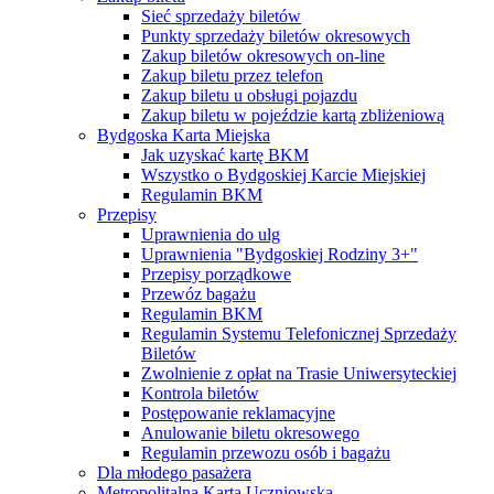
Sieć sprzedaży biletów
Punkty sprzedaży biletów okresowych
Zakup biletów okresowych on-line
Zakup biletu przez telefon
Zakup biletu u obsługi pojazdu
Zakup biletu w pojeździe kartą zbliżeniową
Bydgoska Karta Miejska
Jak uzyskać kartę BKM
Wszystko o Bydgoskiej Karcie Miejskiej
Regulamin BKM
Przepisy
Uprawnienia do ulg
Uprawnienia "Bydgoskiej Rodziny 3+"
Przepisy porządkowe
Przewóz bagażu
Regulamin BKM
Regulamin Systemu Telefonicznej Sprzedaży
Biletów
Zwolnienie z opłat na Trasie Uniwersyteckiej
Kontrola biletów
Postępowanie reklamacyjne
Anulowanie biletu okresowego
Regulamin przewozu osób i bagażu
Dla młodego pasażera
Metropolitalna Karta Uczniowska