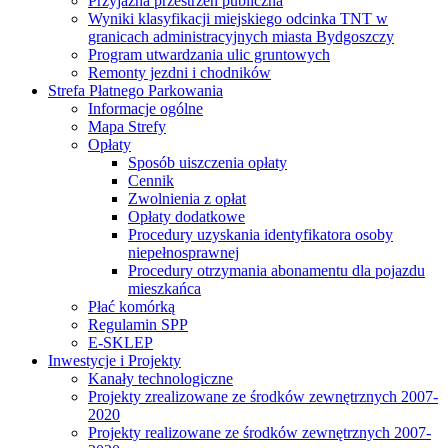
Przyjazna przestrzeń publiczna
Wyniki klasyfikacji miejskiego odcinka TNT w
granicach administracyjnych miasta Bydgoszczy
Program utwardzania ulic gruntowych
Remonty jezdni i chodników
Strefa Płatnego Parkowania
Informacje ogólne
Mapa Strefy
Opłaty
Sposób uiszczenia opłaty
Cennik
Zwolnienia z opłat
Opłaty dodatkowe
Procedury uzyskania identyfikatora osoby
niepełnosprawnej
Procedury otrzymania abonamentu dla pojazdu
mieszkańca
Płać komórką
Regulamin SPP
E-SKLEP
Inwestycje i Projekty
Kanały technologiczne
Projekty zrealizowane ze środków zewnętrznych 2007-
2020
Projekty realizowane ze środków zewnętrznych 2007-