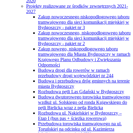
2020
Projekty realizowane ze środków zewnętrznych 2021-
2027
Zakup nowoczesnego niskopodłogowego taboru
tramwajowego dla sieci komunikacji miejskiej w
Bydgoszczy - pakiet nr 3
Zakup nowoczesnego, niskopodłogowego taboru
tramwajowego dla sieci komunikacji miejskiej w
Bydgoszczy - pakiet nr 2
Zakup nowego, niskopodłogowego taboru
tramwajowego dla Miasta Bydgoszczy w ramach
Krajowego Planu Odbudowy i Zwiększania
Odporności
Budowa drogi dla rowerów w ramach
przebudowy drogi wojewódzkiej nr 244
Budowa i przebudowa dróg gminnych na terenie
miasta Bydgoszczy
Rozbudowa pętli Las Gdański w Bydgoszczy
Budowa dwutorowego torowiska tramwajowego
wzdłuż ul. Solskiego od ronda Kujawskiego do
pętli Bielicka wraz z pętlą Bielicka
Rozbudowa ul. Nakielskiej w Bydgoszczy –
Etap I (bus pas + ścieżka rowerowa)
Przebudowa torowiska tramwajowego na ul.
Toruńskiej na odcinku od ul. Kazimierza