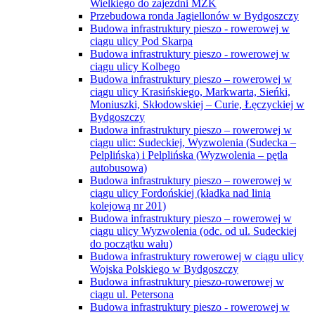
Wielkiego do zajezdni MZK
Przebudowa ronda Jagiellonów w Bydgoszczy
Budowa infrastruktury pieszo - rowerowej w
ciągu ulicy Pod Skarpą
Budowa infrastruktury pieszo - rowerowej w
ciągu ulicy Kolbego
Budowa infrastruktury pieszo – rowerowej w
ciągu ulicy Krasińskiego, Markwarta, Sieńki,
Moniuszki, Skłodowskiej – Curie, Łęczyckiej w
Bydgoszczy
Budowa infrastruktury pieszo – rowerowej w
ciągu ulic: Sudeckiej, Wyzwolenia (Sudecka –
Pelplińska) i Pelplińska (Wyzwolenia – pętla
autobusowa)
Budowa infrastruktury pieszo – rowerowej w
ciągu ulicy Fordońskiej (kładka nad linią
kolejową nr 201)
Budowa infrastruktury pieszo – rowerowej w
ciągu ulicy Wyzwolenia (odc. od ul. Sudeckiej
do początku wału)
Budowa infrastruktury rowerowej w ciągu ulicy
Wojska Polskiego w Bydgoszczy
Budowa infrastruktury pieszo-rowerowej w
ciągu ul. Petersona
Budowa infrastruktury pieszo - rowerowej w