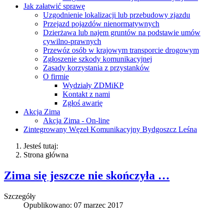
Jak załatwić sprawę
Uzgodnienie lokalizacji lub przebudowy zjazdu
Przejazd pojazdów nienormatywnych
Dzierżawa lub najem gruntów na podstawie umów
cywilno-prawnych
Przewóz osób w krajowym transporcie drogowym
Zgłoszenie szkody komunikacyjnej
Zasady korzystania z przystanków
O firmie
Wydziały ZDMiKP
Kontakt z nami
Zgłoś awarię
Akcja Zima
Akcja Zima - On-line
Zintegrowany Węzeł Komunikacyjny Bydgoszcz Leśna
Jesteś tutaj:
Strona główna
Zima się jeszcze nie skończyła …
Szczegóły
Opublikowano: 07 marzec 2017