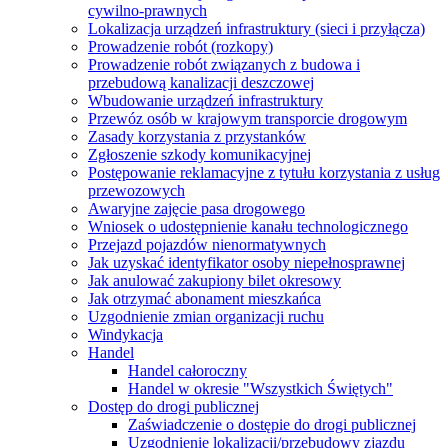
cywilno-prawnych
Lokalizacja urządzeń infrastruktury (sieci i przyłącza)
Prowadzenie robót (rozkopy)
Prowadzenie robót związanych z budowa i
przebudową kanalizacji deszczowej
Wbudowanie urządzeń infrastruktury
Przewóz osób w krajowym transporcie drogowym
Zasady korzystania z przystanków
Zgłoszenie szkody komunikacyjnej
Postępowanie reklamacyjne z tytułu korzystania z usług
przewozowych
Awaryjne zajęcie pasa drogowego
Wniosek o udostępnienie kanału technologicznego
Przejazd pojazdów nienormatywnych
Jak uzyskać identyfikator osoby niepełnosprawnej
Jak anulować zakupiony bilet okresowy
Jak otrzymać abonament mieszkańca
Uzgodnienie zmian organizacji ruchu
Windykacja
Handel
Handel całoroczny
Handel w okresie "Wszystkich Świętych"
Dostęp do drogi publicznej
Zaświadczenie o dostępie do drogi publicznej
Uzgodnienie lokalizacji/przebudowy zjazdu