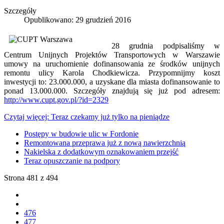
Szczegóły
Opublikowano: 29 grudzień 2016
28 grudnia podpisaliśmy w
Centrum Unijnych Projektów Transportowych w Warszawie
umowy na uruchomienie dofinansowania ze środków unijnych
remontu ulicy Karola Chodkiewicza. Przypomnijmy koszt
inwestycji to: 23.000.000, a uzyskane dla miasta dofinansowanie to
ponad 13.000.000. Szczegóły znajdują się już pod adresem:
http://www.cupt.gov.pl/?id=2329
Czytaj więcej: Teraz czekamy już tylko na pieniądze
Postępy w budowie ulic w Fordonie
Remontowana przeprawa już z nową nawierzchnią
Nakielska z dodatkowym oznakowaniem przejść
Teraz opuszczanie na podpory
Strona 481 z 494
476
477