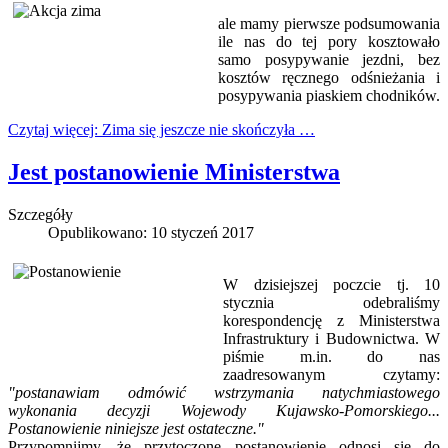
ale mamy pierwsze podsumowania
ile nas do tej pory kosztowało
samo posypywanie jezdni, bez
kosztów ręcznego odśnieżania i
posypywania piaskiem chodników.
Czytaj więcej: Zima się jeszcze nie skończyła …
Jest postanowienie Ministerstwa
Szczegóły
Opublikowano: 10 styczeń 2017
W dzisiejszej poczcie tj. 10
stycznia odebraliśmy
korespondencję z Ministerstwa
Infrastruktury i Budownictwa. W
piśmie m.in. do nas
zaadresowanym czytamy:
"postanawiam odmówić wstrzymania natychmiastowego
wykonania decyzji Wojewody Kujawsko-Pomorskiego...
Postanowienie niniejsze jest ostateczne."
Przypomnijmy, że przytoczone postanowienie odnosi się do