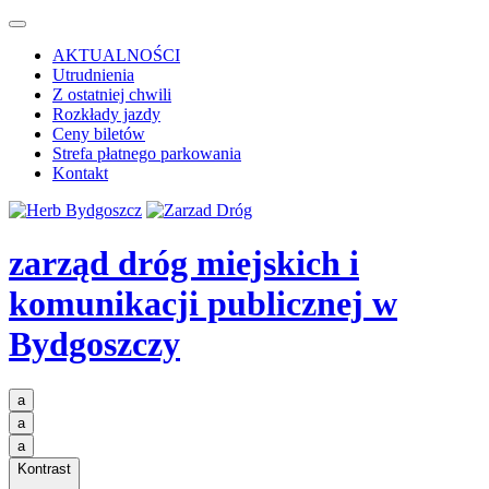
AKTUALNOŚCI
Utrudnienia
Z ostatniej chwili
Rozkłady jazdy
Ceny biletów
Strefa płatnego parkowania
Kontakt
zarząd dróg miejskich i
komunikacji publicznej
w
Bydgoszczy
a
a
a
Kontrast