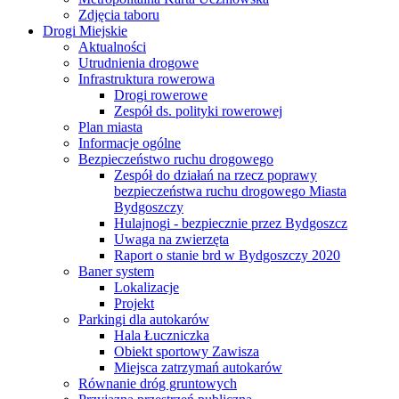
Zdjęcia taboru
Drogi Miejskie
Aktualności
Utrudnienia drogowe
Infrastruktura rowerowa
Drogi rowerowe
Zespół ds. polityki rowerowej
Plan miasta
Informacje ogólne
Bezpieczeństwo ruchu drogowego
Zespół do działań na rzecz poprawy
bezpieczeństwa ruchu drogowego Miasta
Bydgoszczy
Hulajnogi - bezpiecznie przez Bydgoszcz
Uwaga na zwierzęta
Raport o stanie brd w Bydgoszczy 2020
Baner system
Lokalizacje
Projekt
Parkingi dla autokarów
Hala Łuczniczka
Obiekt sportowy Zawisza
Miejsca zatrzymań autokarów
Równanie dróg gruntowych