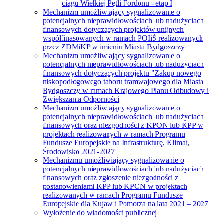
ciągu Wielkiej Pętli Fordonu - etap I
Mechanizm umożliwiający sygnalizowanie o
potencjalnych nieprawidłowościach lub nadużyciach
finansowych dotyczących projektów unijnych
współfinasowanych w ramach POIiŚ realizowanych
przez ZDMiKP w imieniu Miasta Bydgoszczy
Mechanizm umożliwiający sygnalizowanie o
potencjalnych nieprawidłowościach lub nadużyciach
finansowych dotyczących projektu "Zakup nowego
niskopodłogowego taboru tramwajowego dla Miasta
Bydgoszczy w ramach Krajowego Planu Odbudowy i
Zwiększania Odporności
Mechanizm umożliwiający sygnalizowanie o
potencjalnych nieprawidłowościach lub nadużyciach
finansowych oraz niezgodności z KPON lub KPP w
projektach realizowanych w ramach Programu
Fundusze Europejskie na Infrastrukturę, Klimat,
Środowisko 2021-2027
Mechanizmu umożliwiający sygnalizowanie o
potencjalnych nieprawidłowościach lub nadużyciach
finansowych oraz zgłoszenie niezgodności z
postanowieniami KPP lub KPON w projektach
realizowanych w ramach Programu Fundusze
Europejskie dla Kujaw i Pomorza na lata 2021 – 2027
Wyłożenie do wiadomości publicznej