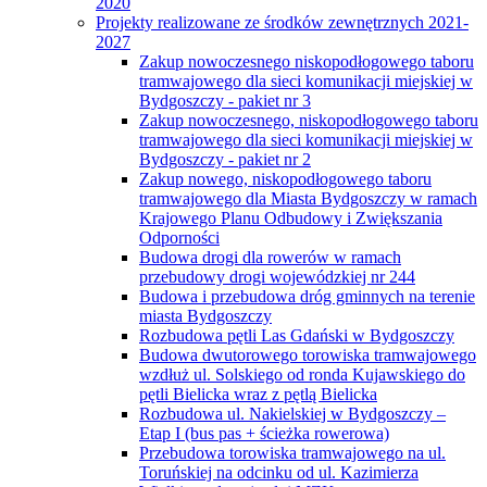
2020
Projekty realizowane ze środków zewnętrznych 2021-
2027
Zakup nowoczesnego niskopodłogowego taboru
tramwajowego dla sieci komunikacji miejskiej w
Bydgoszczy - pakiet nr 3
Zakup nowoczesnego, niskopodłogowego taboru
tramwajowego dla sieci komunikacji miejskiej w
Bydgoszczy - pakiet nr 2
Zakup nowego, niskopodłogowego taboru
tramwajowego dla Miasta Bydgoszczy w ramach
Krajowego Planu Odbudowy i Zwiększania
Odporności
Budowa drogi dla rowerów w ramach
przebudowy drogi wojewódzkiej nr 244
Budowa i przebudowa dróg gminnych na terenie
miasta Bydgoszczy
Rozbudowa pętli Las Gdański w Bydgoszczy
Budowa dwutorowego torowiska tramwajowego
wzdłuż ul. Solskiego od ronda Kujawskiego do
pętli Bielicka wraz z pętlą Bielicka
Rozbudowa ul. Nakielskiej w Bydgoszczy –
Etap I (bus pas + ścieżka rowerowa)
Przebudowa torowiska tramwajowego na ul.
Toruńskiej na odcinku od ul. Kazimierza