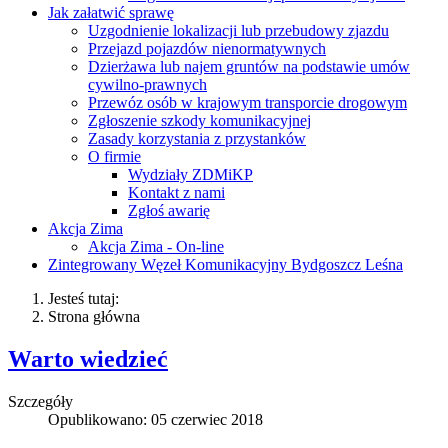
Jak załatwić sprawę
Uzgodnienie lokalizacji lub przebudowy zjazdu
Przejazd pojazdów nienormatywnych
Dzierżawa lub najem gruntów na podstawie umów
cywilno-prawnych
Przewóz osób w krajowym transporcie drogowym
Zgłoszenie szkody komunikacyjnej
Zasady korzystania z przystanków
O firmie
Wydziały ZDMiKP
Kontakt z nami
Zgłoś awarię
Akcja Zima
Akcja Zima - On-line
Zintegrowany Węzeł Komunikacyjny Bydgoszcz Leśna
Jesteś tutaj:
Strona główna
Warto wiedzieć
Szczegóły
Opublikowano: 05 czerwiec 2018