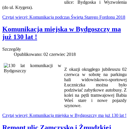
ulice: Bydgoska i Wyzwolenia
(do ul. Krygera).
Czytaj więcej: Komunikacja podczas Święta Starego Fordonu 2018
Komunikacja miejska w Bydgoszczy ma
już 130 lat !
Szczegóły
Opublikowano: 02 czerwiec 2018
Z okazji okrągłego jubileuszu 02
czerwca w sobotę na parkingu
hali widowiskowo-sportowej
Łuczniczka można było
podziwiać zabytkowe autobusy. Z
kolei na pętli tramwajowej Babia
Wieś stare i nowe pojazdy
szynowe.
Czytaj więcej: Komunikacja miejska w Bydgoszczy ma już 130 lat !
Remont ulic Zamczysko i Żmudzkiej