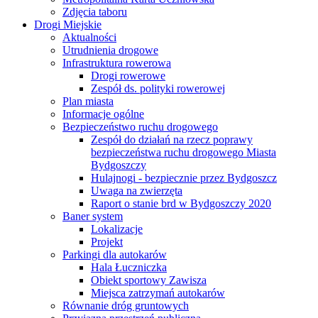
Zdjęcia taboru
Drogi Miejskie
Aktualności
Utrudnienia drogowe
Infrastruktura rowerowa
Drogi rowerowe
Zespół ds. polityki rowerowej
Plan miasta
Informacje ogólne
Bezpieczeństwo ruchu drogowego
Zespół do działań na rzecz poprawy
bezpieczeństwa ruchu drogowego Miasta
Bydgoszczy
Hulajnogi - bezpiecznie przez Bydgoszcz
Uwaga na zwierzęta
Raport o stanie brd w Bydgoszczy 2020
Baner system
Lokalizacje
Projekt
Parkingi dla autokarów
Hala Łuczniczka
Obiekt sportowy Zawisza
Miejsca zatrzymań autokarów
Równanie dróg gruntowych