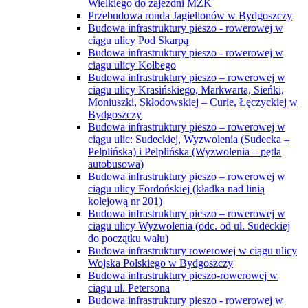
Wielkiego do zajezdni MZK
Przebudowa ronda Jagiellonów w Bydgoszczy
Budowa infrastruktury pieszo - rowerowej w
ciągu ulicy Pod Skarpą
Budowa infrastruktury pieszo - rowerowej w
ciągu ulicy Kolbego
Budowa infrastruktury pieszo – rowerowej w
ciągu ulicy Krasińskiego, Markwarta, Sieńki,
Moniuszki, Skłodowskiej – Curie, Łęczyckiej w
Bydgoszczy
Budowa infrastruktury pieszo – rowerowej w
ciągu ulic: Sudeckiej, Wyzwolenia (Sudecka –
Pelplińska) i Pelplińska (Wyzwolenia – pętla
autobusowa)
Budowa infrastruktury pieszo – rowerowej w
ciągu ulicy Fordońskiej (kładka nad linią
kolejową nr 201)
Budowa infrastruktury pieszo – rowerowej w
ciągu ulicy Wyzwolenia (odc. od ul. Sudeckiej
do początku wału)
Budowa infrastruktury rowerowej w ciągu ulicy
Wojska Polskiego w Bydgoszczy
Budowa infrastruktury pieszo-rowerowej w
ciągu ul. Petersona
Budowa infrastruktury pieszo - rowerowej w