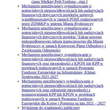
ciągu Wielkiej Pętli Fordonu - etap I
Mechanizm umożliwiający sygnalizowanie o
potencjalnych nieprawidłowościach lub nadużyciach
finansowych dotyczących projektów unijnych
współfinasowanych w ramach POIiŚ realizowanych
przez ZDMiKP w imieniu Miasta Bydgoszczy
Mechanizm umożliwiający sygnalizowanie o
potencjalnych nieprawidłowościach lub nadużyciach
finansowych dotyczących projektu "Zakup nowego
niskopodłogowego taboru tramwajowego dla Miasta
Bydgoszczy w ramach Krajowego Planu Odbudowy i
Zwiększania Odporności
Mechanizm umożliwiający sygnalizowanie o
potencjalnych nieprawidłowościach lub nadużyciach
finansowych oraz niezgodności z KPON lub KPP w
projektach realizowanych w ramach Programu
Fundusze Europejskie na Infrastrukturę, Klimat,
Środowisko 2021-2027
Mechanizmu umożliwiający sygnalizowanie o
potencjalnych nieprawidłowościach lub nadużyciach
finansowych oraz zgłoszenie niezgodności z
postanowieniami KPP lub KPON w projektach
realizowanych w ramach Programu Fundusze
Europejskie dla Kujaw i Pomorza na lata 2021 – 2027
Wyłożenie do wiadomości publicznej