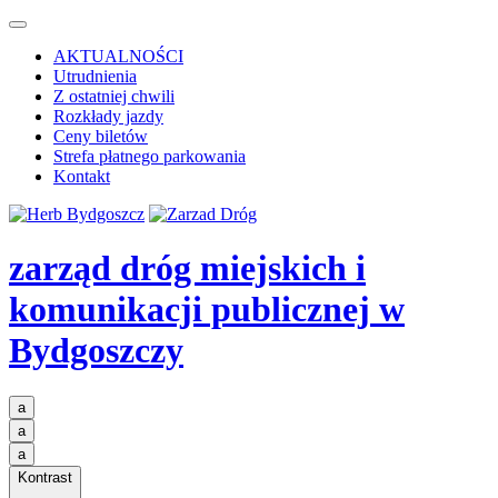
AKTUALNOŚCI
Utrudnienia
Z ostatniej chwili
Rozkłady jazdy
Ceny biletów
Strefa płatnego parkowania
Kontakt
zarząd dróg miejskich i
komunikacji publicznej
w
Bydgoszczy
a
a
a
Kontrast