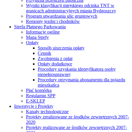
Przyjazna przestrzeń publiczna
Wyniki klasyfikacji miejskiego odcinka TNT w
granicach administracyjnych miasta Bydgoszczy
Program utwardzania ulic gruntowych
Remonty jezdni i chodników
Strefa Płatnego Parkowania
Informacje ogólne
Mapa Strefy
Opłaty
Sposób uiszczenia opłaty
Cennik
Zwolnienia z opłat
Opłaty dodatkowe
Procedury uzyskania identyfikatora osoby
niepełnosprawnej
Procedury otrzymania abonamentu dla pojazdu
mieszkańca
Płać komórką
Regulamin SPP
E-SKLEP
Inwestycje i Projekty
Kanały technologiczne
Projekty zrealizowane ze środków zewnętrznych 2007-
2020
Projekty realizowane ze środków zewnętrznych 2007-