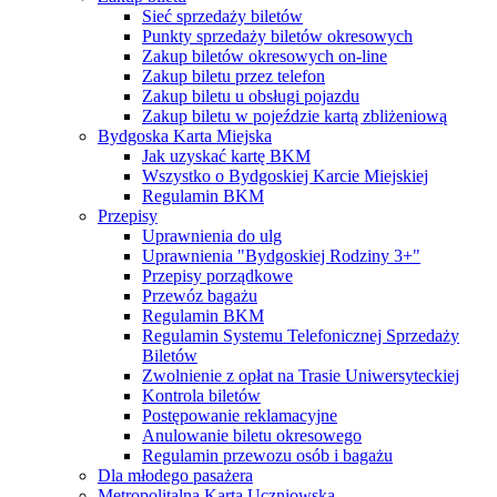
Sieć sprzedaży biletów
Punkty sprzedaży biletów okresowych
Zakup biletów okresowych on-line
Zakup biletu przez telefon
Zakup biletu u obsługi pojazdu
Zakup biletu w pojeździe kartą zbliżeniową
Bydgoska Karta Miejska
Jak uzyskać kartę BKM
Wszystko o Bydgoskiej Karcie Miejskiej
Regulamin BKM
Przepisy
Uprawnienia do ulg
Uprawnienia "Bydgoskiej Rodziny 3+"
Przepisy porządkowe
Przewóz bagażu
Regulamin BKM
Regulamin Systemu Telefonicznej Sprzedaży
Biletów
Zwolnienie z opłat na Trasie Uniwersyteckiej
Kontrola biletów
Postępowanie reklamacyjne
Anulowanie biletu okresowego
Regulamin przewozu osób i bagażu
Dla młodego pasażera
Metropolitalna Karta Uczniowska