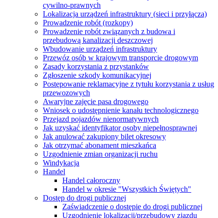
cywilno-prawnych
Lokalizacja urządzeń infrastruktury (sieci i przyłącza)
Prowadzenie robót (rozkopy)
Prowadzenie robót związanych z budowa i
przebudową kanalizacji deszczowej
Wbudowanie urządzeń infrastruktury
Przewóz osób w krajowym transporcie drogowym
Zasady korzystania z przystanków
Zgłoszenie szkody komunikacyjnej
Postępowanie reklamacyjne z tytułu korzystania z usług
przewozowych
Awaryjne zajęcie pasa drogowego
Wniosek o udostępnienie kanału technologicznego
Przejazd pojazdów nienormatywnych
Jak uzyskać identyfikator osoby niepełnosprawnej
Jak anulować zakupiony bilet okresowy
Jak otrzymać abonament mieszkańca
Uzgodnienie zmian organizacji ruchu
Windykacja
Handel
Handel całoroczny
Handel w okresie "Wszystkich Świętych"
Dostęp do drogi publicznej
Zaświadczenie o dostępie do drogi publicznej
Uzgodnienie lokalizacji/przebudowy zjazdu