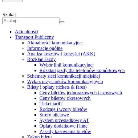
Szukaj
Aktualności
Transport Publiczny
Aktualności komunikacyjne
Informacje ogólne
Analiza kosztów i korzyści (AKK)
Rozkład Jazdy
Wybór linii komunikacyjnej
Rozkład jazdy dla telefonów komórkowych
Schematy sieci komunikacji miejskiej
Wykaz przystanków komunikacyjnych
Bilety i opłaty (tickets & fares)
Ceny biletów jednorazowych i czasowych
Ceny biletów okresowych
Ticket tariff
Rodzaje i wzory biletów
Strefy biletowe
System przesiadkowy AT
Opłaty dodatkowe i inne
Zasady kasowania biletów
Zakup biletu