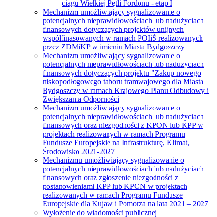
ciągu Wielkiej Pętli Fordonu - etap I
Mechanizm umożliwiający sygnalizowanie o
potencjalnych nieprawidłowościach lub nadużyciach
finansowych dotyczących projektów unijnych
współfinasowanych w ramach POIiŚ realizowanych
przez ZDMiKP w imieniu Miasta Bydgoszczy
Mechanizm umożliwiający sygnalizowanie o
potencjalnych nieprawidłowościach lub nadużyciach
finansowych dotyczących projektu "Zakup nowego
niskopodłogowego taboru tramwajowego dla Miasta
Bydgoszczy w ramach Krajowego Planu Odbudowy i
Zwiększania Odporności
Mechanizm umożliwiający sygnalizowanie o
potencjalnych nieprawidłowościach lub nadużyciach
finansowych oraz niezgodności z KPON lub KPP w
projektach realizowanych w ramach Programu
Fundusze Europejskie na Infrastrukturę, Klimat,
Środowisko 2021-2027
Mechanizmu umożliwiający sygnalizowanie o
potencjalnych nieprawidłowościach lub nadużyciach
finansowych oraz zgłoszenie niezgodności z
postanowieniami KPP lub KPON w projektach
realizowanych w ramach Programu Fundusze
Europejskie dla Kujaw i Pomorza na lata 2021 – 2027
Wyłożenie do wiadomości publicznej