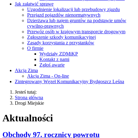
Jak załatwić sprawę
Uzgodnienie lokalizacji lub przebudowy zjazdu
Przejazd pojazdów nienormatywnych
Dzierżawa lub najem gruntów na podstawie umów
cywilno-prawnych
Przewóz osób w krajowym transporcie drogowym
Zgłoszenie szkody komunikacyjnej
Zasady korzystania z przystanków
O firmie
Wydziały ZDMiKP
Kontakt z nami
Zgłoś awarię
Akcja Zima
Akcja Zima - On-line
Zintegrowany Węzeł Komunikacyjny Bydgoszcz Leśna
Jesteś tutaj:
Strona główna
Drogi Miejskie
Aktualności
Obchody 97. rocznicy powrotu