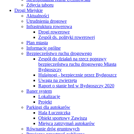
Zdjęcia taboru
Drogi Miejskie
Aktualności
Utrudnienia drogowe
Infrastruktura rowerowa
Drogi rowerowe
Zespół ds. polityki rowerowej
Plan miasta
Informacje ogólne
Bezpieczeństwo ruchu drogowego
Zespół do działań na rzecz poprawy
bezpieczeństwa ruchu drogowego Miasta
Bydgoszczy
Hulajnogi - bezpiecznie przez Bydgoszcz
Uwaga na zwierzęta
Raport o stanie brd w Bydgoszczy 2020
Baner system
Lokalizacje
Projekt
Parkingi dla autokarów
Hala Łuczniczka
Obiekt sportowy Zawisza
Miejsca zatrzymań autokarów
Równanie dróg gruntowych