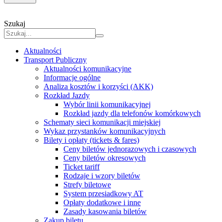
Szukaj
Aktualności
Transport Publiczny
Aktualności komunikacyjne
Informacje ogólne
Analiza kosztów i korzyści (AKK)
Rozkład Jazdy
Wybór linii komunikacyjnej
Rozkład jazdy dla telefonów komórkowych
Schematy sieci komunikacji miejskiej
Wykaz przystanków komunikacyjnych
Bilety i opłaty (tickets & fares)
Ceny biletów jednorazowych i czasowych
Ceny biletów okresowych
Ticket tariff
Rodzaje i wzory biletów
Strefy biletowe
System przesiadkowy AT
Opłaty dodatkowe i inne
Zasady kasowania biletów
Zakup biletu