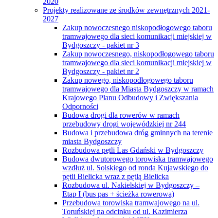
2020
Projekty realizowane ze środków zewnętrznych 2021-
2027
Zakup nowoczesnego niskopodłogowego taboru
tramwajowego dla sieci komunikacji miejskiej w
Bydgoszczy - pakiet nr 3
Zakup nowoczesnego, niskopodłogowego taboru
tramwajowego dla sieci komunikacji miejskiej w
Bydgoszczy - pakiet nr 2
Zakup nowego, niskopodłogowego taboru
tramwajowego dla Miasta Bydgoszczy w ramach
Krajowego Planu Odbudowy i Zwiększania
Odporności
Budowa drogi dla rowerów w ramach
przebudowy drogi wojewódzkiej nr 244
Budowa i przebudowa dróg gminnych na terenie
miasta Bydgoszczy
Rozbudowa pętli Las Gdański w Bydgoszczy
Budowa dwutorowego torowiska tramwajowego
wzdłuż ul. Solskiego od ronda Kujawskiego do
pętli Bielicka wraz z pętlą Bielicka
Rozbudowa ul. Nakielskiej w Bydgoszczy –
Etap I (bus pas + ścieżka rowerowa)
Przebudowa torowiska tramwajowego na ul.
Toruńskiej na odcinku od ul. Kazimierza