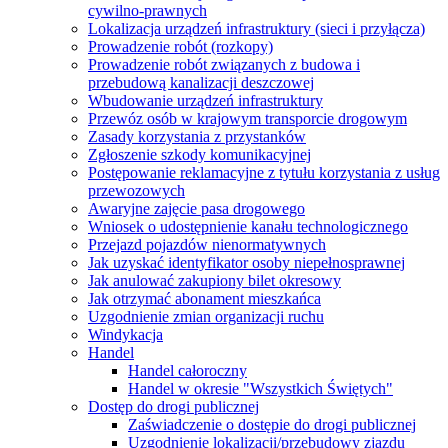
cywilno-prawnych
Lokalizacja urządzeń infrastruktury (sieci i przyłącza)
Prowadzenie robót (rozkopy)
Prowadzenie robót związanych z budowa i
przebudową kanalizacji deszczowej
Wbudowanie urządzeń infrastruktury
Przewóz osób w krajowym transporcie drogowym
Zasady korzystania z przystanków
Zgłoszenie szkody komunikacyjnej
Postępowanie reklamacyjne z tytułu korzystania z usług
przewozowych
Awaryjne zajęcie pasa drogowego
Wniosek o udostępnienie kanału technologicznego
Przejazd pojazdów nienormatywnych
Jak uzyskać identyfikator osoby niepełnosprawnej
Jak anulować zakupiony bilet okresowy
Jak otrzymać abonament mieszkańca
Uzgodnienie zmian organizacji ruchu
Windykacja
Handel
Handel całoroczny
Handel w okresie "Wszystkich Świętych"
Dostęp do drogi publicznej
Zaświadczenie o dostępie do drogi publicznej
Uzgodnienie lokalizacji/przebudowy zjazdu