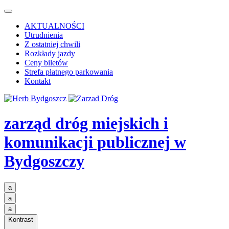
AKTUALNOŚCI
Utrudnienia
Z ostatniej chwili
Rozkłady jazdy
Ceny biletów
Strefa płatnego parkowania
Kontakt
zarząd dróg miejskich i
komunikacji publicznej
w
Bydgoszczy
a
a
a
Kontrast