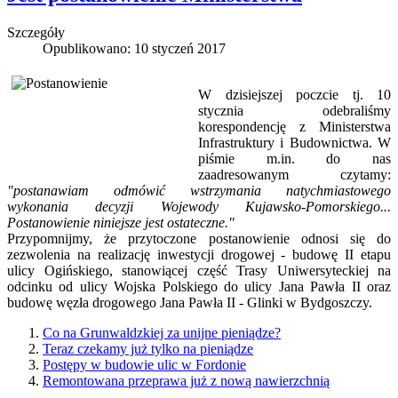
Szczegóły
Opublikowano: 10 styczeń 2017
W dzisiejszej poczcie tj. 10
stycznia odebraliśmy
korespondencję z Ministerstwa
Infrastruktury i Budownictwa. W
piśmie m.in. do nas
zaadresowanym czytamy:
"postanawiam odmówić wstrzymania natychmiastowego
wykonania decyzji Wojewody Kujawsko-Pomorskiego...
Postanowienie niniejsze jest ostateczne."
Przypomnijmy, że przytoczone postanowienie odnosi się do
zezwolenia na realizację inwestycji drogowej - budowę II etapu
ulicy Ogińskiego, stanowiącej część Trasy Uniwersyteckiej na
odcinku od ulicy Wojska Polskiego do ulicy Jana Pawła II oraz
budowę węzła drogowego Jana Pawła II - Glinki w Bydgoszczy.
Co na Grunwaldzkiej za unijne pieniądze?
Teraz czekamy już tylko na pieniądze
Postępy w budowie ulic w Fordonie
Remontowana przeprawa już z nową nawierzchnią