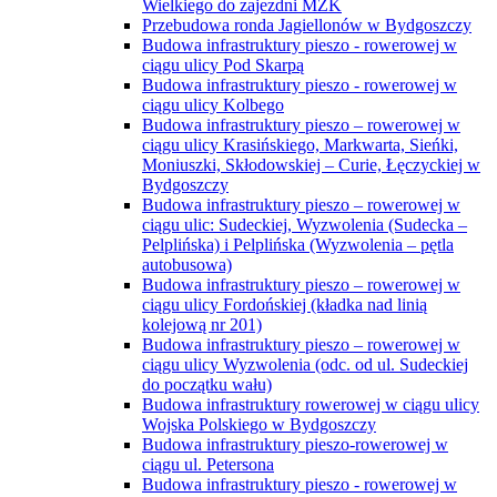
Wielkiego do zajezdni MZK
Przebudowa ronda Jagiellonów w Bydgoszczy
Budowa infrastruktury pieszo - rowerowej w
ciągu ulicy Pod Skarpą
Budowa infrastruktury pieszo - rowerowej w
ciągu ulicy Kolbego
Budowa infrastruktury pieszo – rowerowej w
ciągu ulicy Krasińskiego, Markwarta, Sieńki,
Moniuszki, Skłodowskiej – Curie, Łęczyckiej w
Bydgoszczy
Budowa infrastruktury pieszo – rowerowej w
ciągu ulic: Sudeckiej, Wyzwolenia (Sudecka –
Pelplińska) i Pelplińska (Wyzwolenia – pętla
autobusowa)
Budowa infrastruktury pieszo – rowerowej w
ciągu ulicy Fordońskiej (kładka nad linią
kolejową nr 201)
Budowa infrastruktury pieszo – rowerowej w
ciągu ulicy Wyzwolenia (odc. od ul. Sudeckiej
do początku wału)
Budowa infrastruktury rowerowej w ciągu ulicy
Wojska Polskiego w Bydgoszczy
Budowa infrastruktury pieszo-rowerowej w
ciągu ul. Petersona
Budowa infrastruktury pieszo - rowerowej w