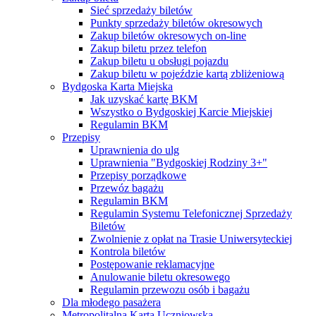
Sieć sprzedaży biletów
Punkty sprzedaży biletów okresowych
Zakup biletów okresowych on-line
Zakup biletu przez telefon
Zakup biletu u obsługi pojazdu
Zakup biletu w pojeździe kartą zbliżeniową
Bydgoska Karta Miejska
Jak uzyskać kartę BKM
Wszystko o Bydgoskiej Karcie Miejskiej
Regulamin BKM
Przepisy
Uprawnienia do ulg
Uprawnienia "Bydgoskiej Rodziny 3+"
Przepisy porządkowe
Przewóz bagażu
Regulamin BKM
Regulamin Systemu Telefonicznej Sprzedaży
Biletów
Zwolnienie z opłat na Trasie Uniwersyteckiej
Kontrola biletów
Postępowanie reklamacyjne
Anulowanie biletu okresowego
Regulamin przewozu osób i bagażu
Dla młodego pasażera
Metropolitalna Karta Uczniowska