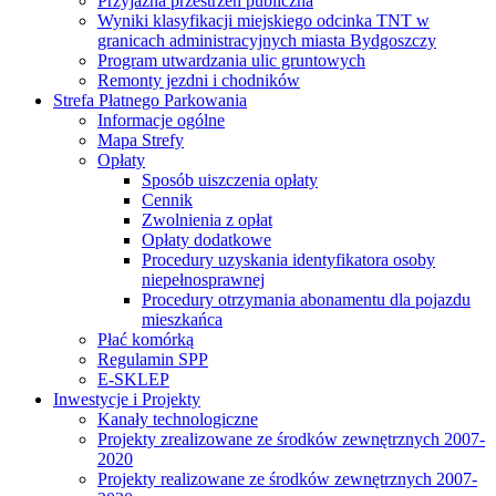
Przyjazna przestrzeń publiczna
Wyniki klasyfikacji miejskiego odcinka TNT w
granicach administracyjnych miasta Bydgoszczy
Program utwardzania ulic gruntowych
Remonty jezdni i chodników
Strefa Płatnego Parkowania
Informacje ogólne
Mapa Strefy
Opłaty
Sposób uiszczenia opłaty
Cennik
Zwolnienia z opłat
Opłaty dodatkowe
Procedury uzyskania identyfikatora osoby
niepełnosprawnej
Procedury otrzymania abonamentu dla pojazdu
mieszkańca
Płać komórką
Regulamin SPP
E-SKLEP
Inwestycje i Projekty
Kanały technologiczne
Projekty zrealizowane ze środków zewnętrznych 2007-
2020
Projekty realizowane ze środków zewnętrznych 2007-