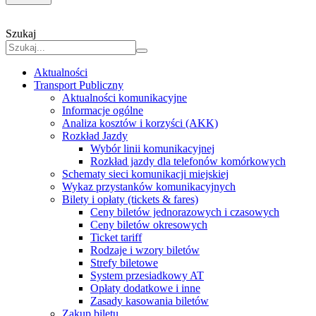
Szukaj
Aktualności
Transport Publiczny
Aktualności komunikacyjne
Informacje ogólne
Analiza kosztów i korzyści (AKK)
Rozkład Jazdy
Wybór linii komunikacyjnej
Rozkład jazdy dla telefonów komórkowych
Schematy sieci komunikacji miejskiej
Wykaz przystanków komunikacyjnych
Bilety i opłaty (tickets & fares)
Ceny biletów jednorazowych i czasowych
Ceny biletów okresowych
Ticket tariff
Rodzaje i wzory biletów
Strefy biletowe
System przesiadkowy AT
Opłaty dodatkowe i inne
Zasady kasowania biletów
Zakup biletu