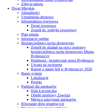
Zdjęcia taboru
Drogi Miejskie
Aktualności
Utrudnienia drogowe
Infrastruktura rowerowa
Drogi rowerowe
Zespół ds. polityki rowerowej
Plan miasta
Informacje ogólne
Bezpieczeństwo ruchu drogowego
Zespół do działań na rzecz poprawy
bezpieczeństwa ruchu drogowego Miasta
Bydgoszczy
Hulajnogi - bezpiecznie przez Bydgoszcz
Uwaga na zwierzęta
Raport o stanie brd w Bydgoszczy 2020
Baner system
Lokalizacje
Projekt
Parkingi dla autokarów
Hala Łuczniczka
Obiekt sportowy Zawisza
Miejsca zatrzymań autokarów
Równanie dróg gruntowych