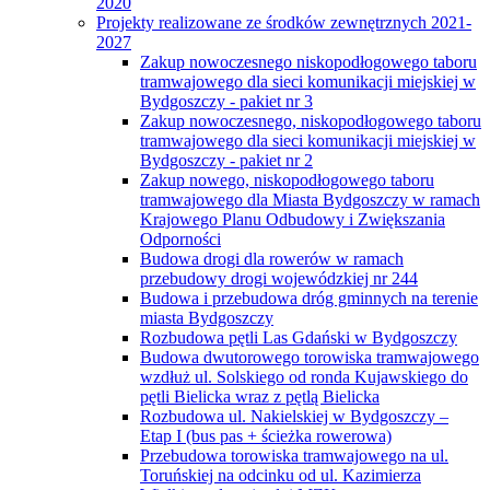
2020
Projekty realizowane ze środków zewnętrznych 2021-
2027
Zakup nowoczesnego niskopodłogowego taboru
tramwajowego dla sieci komunikacji miejskiej w
Bydgoszczy - pakiet nr 3
Zakup nowoczesnego, niskopodłogowego taboru
tramwajowego dla sieci komunikacji miejskiej w
Bydgoszczy - pakiet nr 2
Zakup nowego, niskopodłogowego taboru
tramwajowego dla Miasta Bydgoszczy w ramach
Krajowego Planu Odbudowy i Zwiększania
Odporności
Budowa drogi dla rowerów w ramach
przebudowy drogi wojewódzkiej nr 244
Budowa i przebudowa dróg gminnych na terenie
miasta Bydgoszczy
Rozbudowa pętli Las Gdański w Bydgoszczy
Budowa dwutorowego torowiska tramwajowego
wzdłuż ul. Solskiego od ronda Kujawskiego do
pętli Bielicka wraz z pętlą Bielicka
Rozbudowa ul. Nakielskiej w Bydgoszczy –
Etap I (bus pas + ścieżka rowerowa)
Przebudowa torowiska tramwajowego na ul.
Toruńskiej na odcinku od ul. Kazimierza