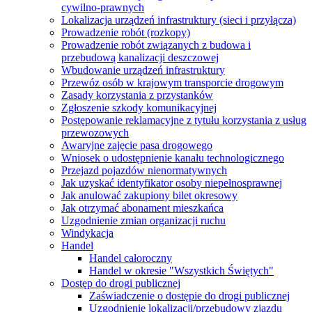
cywilno-prawnych
Lokalizacja urządzeń infrastruktury (sieci i przyłącza)
Prowadzenie robót (rozkopy)
Prowadzenie robót związanych z budowa i
przebudową kanalizacji deszczowej
Wbudowanie urządzeń infrastruktury
Przewóz osób w krajowym transporcie drogowym
Zasady korzystania z przystanków
Zgłoszenie szkody komunikacyjnej
Postępowanie reklamacyjne z tytułu korzystania z usług
przewozowych
Awaryjne zajęcie pasa drogowego
Wniosek o udostępnienie kanału technologicznego
Przejazd pojazdów nienormatywnych
Jak uzyskać identyfikator osoby niepełnosprawnej
Jak anulować zakupiony bilet okresowy
Jak otrzymać abonament mieszkańca
Uzgodnienie zmian organizacji ruchu
Windykacja
Handel
Handel całoroczny
Handel w okresie "Wszystkich Świętych"
Dostęp do drogi publicznej
Zaświadczenie o dostępie do drogi publicznej
Uzgodnienie lokalizacji/przebudowy zjazdu