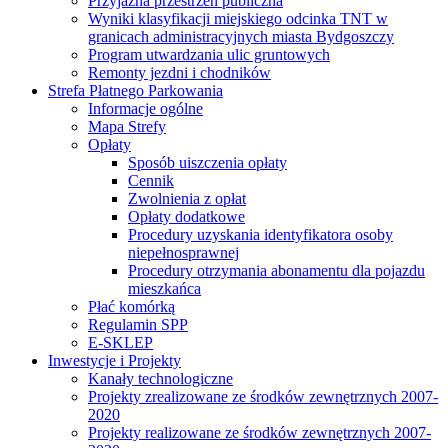
Przyjazna przestrzeń publiczna
Wyniki klasyfikacji miejskiego odcinka TNT w
granicach administracyjnych miasta Bydgoszczy
Program utwardzania ulic gruntowych
Remonty jezdni i chodników
Strefa Płatnego Parkowania
Informacje ogólne
Mapa Strefy
Opłaty
Sposób uiszczenia opłaty
Cennik
Zwolnienia z opłat
Opłaty dodatkowe
Procedury uzyskania identyfikatora osoby
niepełnosprawnej
Procedury otrzymania abonamentu dla pojazdu
mieszkańca
Płać komórką
Regulamin SPP
E-SKLEP
Inwestycje i Projekty
Kanały technologiczne
Projekty zrealizowane ze środków zewnętrznych 2007-
2020
Projekty realizowane ze środków zewnętrznych 2007-