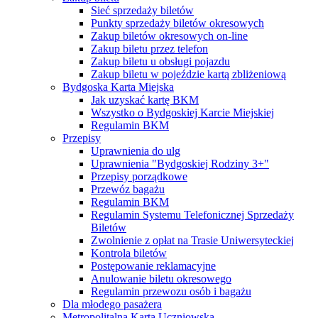
Sieć sprzedaży biletów
Punkty sprzedaży biletów okresowych
Zakup biletów okresowych on-line
Zakup biletu przez telefon
Zakup biletu u obsługi pojazdu
Zakup biletu w pojeździe kartą zbliżeniową
Bydgoska Karta Miejska
Jak uzyskać kartę BKM
Wszystko o Bydgoskiej Karcie Miejskiej
Regulamin BKM
Przepisy
Uprawnienia do ulg
Uprawnienia "Bydgoskiej Rodziny 3+"
Przepisy porządkowe
Przewóz bagażu
Regulamin BKM
Regulamin Systemu Telefonicznej Sprzedaży
Biletów
Zwolnienie z opłat na Trasie Uniwersyteckiej
Kontrola biletów
Postępowanie reklamacyjne
Anulowanie biletu okresowego
Regulamin przewozu osób i bagażu
Dla młodego pasażera
Metropolitalna Karta Uczniowska