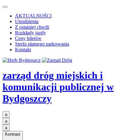
AKTUALNOŚCI
Utrudnienia
Z ostatniej chwili
Rozkłady jazdy
Ceny biletów
Strefa płatnego parkowania
Kontakt
zarząd dróg miejskich i
komunikacji publicznej
w
Bydgoszczy
a
a
a
Kontrast