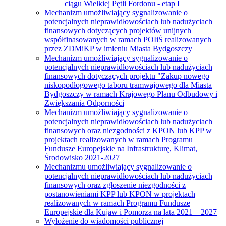
ciągu Wielkiej Pętli Fordonu - etap I
Mechanizm umożliwiający sygnalizowanie o
potencjalnych nieprawidłowościach lub nadużyciach
finansowych dotyczących projektów unijnych
współfinasowanych w ramach POIiŚ realizowanych
przez ZDMiKP w imieniu Miasta Bydgoszczy
Mechanizm umożliwiający sygnalizowanie o
potencjalnych nieprawidłowościach lub nadużyciach
finansowych dotyczących projektu "Zakup nowego
niskopodłogowego taboru tramwajowego dla Miasta
Bydgoszczy w ramach Krajowego Planu Odbudowy i
Zwiększania Odporności
Mechanizm umożliwiający sygnalizowanie o
potencjalnych nieprawidłowościach lub nadużyciach
finansowych oraz niezgodności z KPON lub KPP w
projektach realizowanych w ramach Programu
Fundusze Europejskie na Infrastrukturę, Klimat,
Środowisko 2021-2027
Mechanizmu umożliwiający sygnalizowanie o
potencjalnych nieprawidłowościach lub nadużyciach
finansowych oraz zgłoszenie niezgodności z
postanowieniami KPP lub KPON w projektach
realizowanych w ramach Programu Fundusze
Europejskie dla Kujaw i Pomorza na lata 2021 – 2027
Wyłożenie do wiadomości publicznej