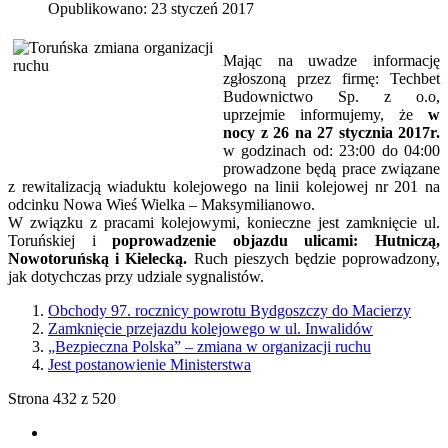
Opublikowano: 23 styczeń 2017
Mając na uwadze informację
zgłoszoną przez firmę: Techbet
Budownictwo Sp. z o.o,
uprzejmie informujemy, że
w
nocy z 26 na 27 stycznia 2017r.
w godzinach od: 23:00 do 04:00
prowadzone będą prace związane
z rewitalizacją wiaduktu kolejowego na linii kolejowej nr 201 na
odcinku Nowa Wieś Wielka – Maksymilianowo.
W związku z pracami kolejowymi, konieczne jest zamknięcie ul.
Toruńskiej i
poprowadzenie objazdu ulicami: Hutniczą,
Nowotoruńską i Kielecką.
Ruch pieszych będzie poprowadzony,
jak dotychczas przy udziale sygnalistów.
Obchody 97. rocznicy powrotu Bydgoszczy do Macierzy
Zamknięcie przejazdu kolejowego w ul. Inwalidów
„Bezpieczna Polska” – zmiana w organizacji ruchu
Jest postanowienie Ministerstwa
Strona 432 z 520