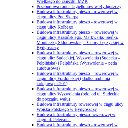
Wielkiego do zajezdni MZK
Przebudowa ronda Jagiellonów w Bydgoszczy
Budowa infrastruktury pieszo - rowerowej w
ciągu ulicy Pod Skarpą
Budowa infrastruktury pieszo - rowerowej w
ciągu ulicy Kolbego
Budowa infrastruktury pieszo – rowerowej w
ciągu ulicy Krasińskiego, Markwarta, Sieńki,
Moniuszki, Skłodowskiej – Curie, Łęczyckiej w
Bydgoszczy
Budowa infrastruktury pieszo – rowerowej w
ciągu ulic: Sudeckiej, Wyzwolenia (Sudecka –
Pelplińska) i Pelplińska (Wyzwolenia – pętla
autobusowa)
Budowa infrastruktury pieszo – rowerowej w
ciągu ulicy Fordońskiej (kładka nad linią
kolejową nr 201)
Budowa infrastruktury pieszo – rowerowej w
ciągu ulicy Wyzwolenia (odc. od ul. Sudeckiej
do początku wału)
Budowa infrastruktury rowerowej w ciągu ulicy
Wojska Polskiego w Bydgoszczy
Budowa infrastruktury pieszo-rowerowej w
ciągu ul. Petersona
Budowa infrastruktury pieszo - rowerowej w