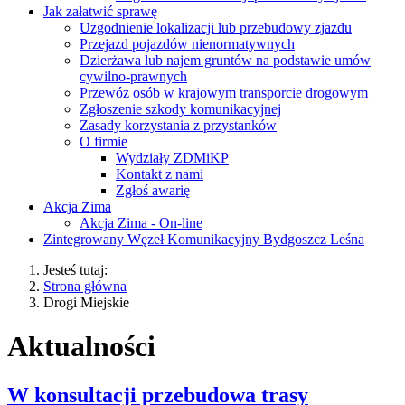
Jak załatwić sprawę
Uzgodnienie lokalizacji lub przebudowy zjazdu
Przejazd pojazdów nienormatywnych
Dzierżawa lub najem gruntów na podstawie umów
cywilno-prawnych
Przewóz osób w krajowym transporcie drogowym
Zgłoszenie szkody komunikacyjnej
Zasady korzystania z przystanków
O firmie
Wydziały ZDMiKP
Kontakt z nami
Zgłoś awarię
Akcja Zima
Akcja Zima - On-line
Zintegrowany Węzeł Komunikacyjny Bydgoszcz Leśna
Jesteś tutaj:
Strona główna
Drogi Miejskie
Aktualności
W konsultacji przebudowa trasy