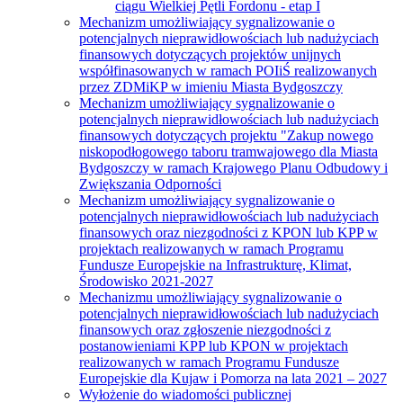
ciągu Wielkiej Pętli Fordonu - etap I
Mechanizm umożliwiający sygnalizowanie o
potencjalnych nieprawidłowościach lub nadużyciach
finansowych dotyczących projektów unijnych
współfinasowanych w ramach POIiŚ realizowanych
przez ZDMiKP w imieniu Miasta Bydgoszczy
Mechanizm umożliwiający sygnalizowanie o
potencjalnych nieprawidłowościach lub nadużyciach
finansowych dotyczących projektu "Zakup nowego
niskopodłogowego taboru tramwajowego dla Miasta
Bydgoszczy w ramach Krajowego Planu Odbudowy i
Zwiększania Odporności
Mechanizm umożliwiający sygnalizowanie o
potencjalnych nieprawidłowościach lub nadużyciach
finansowych oraz niezgodności z KPON lub KPP w
projektach realizowanych w ramach Programu
Fundusze Europejskie na Infrastrukturę, Klimat,
Środowisko 2021-2027
Mechanizmu umożliwiający sygnalizowanie o
potencjalnych nieprawidłowościach lub nadużyciach
finansowych oraz zgłoszenie niezgodności z
postanowieniami KPP lub KPON w projektach
realizowanych w ramach Programu Fundusze
Europejskie dla Kujaw i Pomorza na lata 2021 – 2027
Wyłożenie do wiadomości publicznej