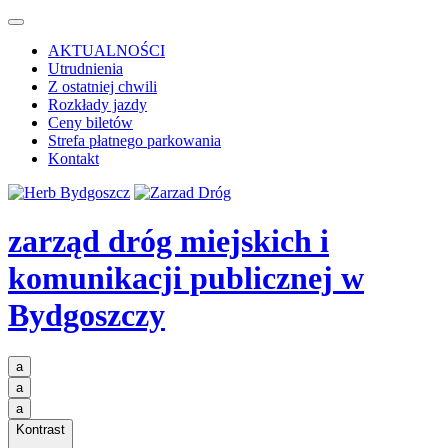
AKTUALNOŚCI
Utrudnienia
Z ostatniej chwili
Rozkłady jazdy
Ceny biletów
Strefa płatnego parkowania
Kontakt
zarząd dróg miejskich i
komunikacji publicznej
w
Bydgoszczy
a
a
a
Kontrast