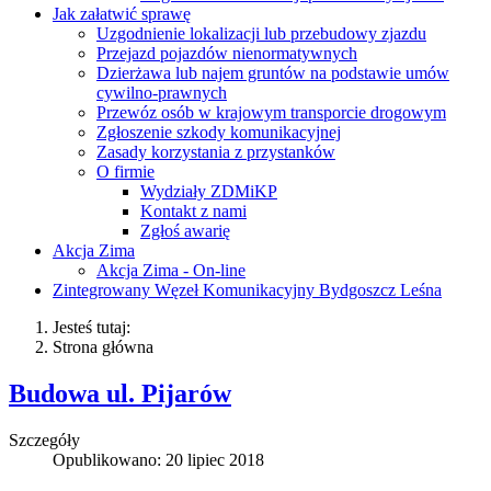
Jak załatwić sprawę
Uzgodnienie lokalizacji lub przebudowy zjazdu
Przejazd pojazdów nienormatywnych
Dzierżawa lub najem gruntów na podstawie umów
cywilno-prawnych
Przewóz osób w krajowym transporcie drogowym
Zgłoszenie szkody komunikacyjnej
Zasady korzystania z przystanków
O firmie
Wydziały ZDMiKP
Kontakt z nami
Zgłoś awarię
Akcja Zima
Akcja Zima - On-line
Zintegrowany Węzeł Komunikacyjny Bydgoszcz Leśna
Jesteś tutaj:
Strona główna
Budowa ul. Pijarów
Szczegóły
Opublikowano: 20 lipiec 2018