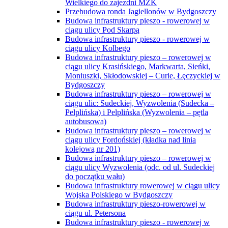
Wielkiego do zajezdni MZK
Przebudowa ronda Jagiellonów w Bydgoszczy
Budowa infrastruktury pieszo - rowerowej w
ciągu ulicy Pod Skarpą
Budowa infrastruktury pieszo - rowerowej w
ciągu ulicy Kolbego
Budowa infrastruktury pieszo – rowerowej w
ciągu ulicy Krasińskiego, Markwarta, Sieńki,
Moniuszki, Skłodowskiej – Curie, Łęczyckiej w
Bydgoszczy
Budowa infrastruktury pieszo – rowerowej w
ciągu ulic: Sudeckiej, Wyzwolenia (Sudecka –
Pelplińska) i Pelplińska (Wyzwolenia – pętla
autobusowa)
Budowa infrastruktury pieszo – rowerowej w
ciągu ulicy Fordońskiej (kładka nad linią
kolejową nr 201)
Budowa infrastruktury pieszo – rowerowej w
ciągu ulicy Wyzwolenia (odc. od ul. Sudeckiej
do początku wału)
Budowa infrastruktury rowerowej w ciągu ulicy
Wojska Polskiego w Bydgoszczy
Budowa infrastruktury pieszo-rowerowej w
ciągu ul. Petersona
Budowa infrastruktury pieszo - rowerowej w