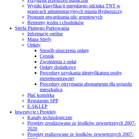
Przyjazna przestrzeń publiczna
Wyniki klasyfikacji miejskiego odcinka TNT w
granicach administracyjnych miasta Bydgoszczy
Program utwardzania ulic gruntowych
Remonty jezdni i chodników
Strefa Płatnego Parkowania
Informacje ogólne
Mapa Strefy
Opłaty
Sposób uiszczenia opłaty
Cennik
Zwolnienia z opłat
Opłaty dodatkowe
Procedury uzyskania identyfikatora osoby
niepełnosprawnej
Procedury otrzymania abonamentu dla pojazdu
mieszkańca
Płać komórką
Regulamin SPP
E-SKLEP
Inwestycje i Projekty
Kanały technologiczne
Projekty zrealizowane ze środków zewnętrznych 2007-
2020
Projekty realizowane ze środków zewnętrznych 2007-