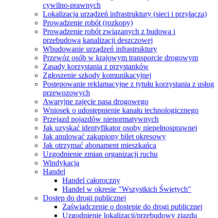
cywilno-prawnych
Lokalizacja urządzeń infrastruktury (sieci i przyłącza)
Prowadzenie robót (rozkopy)
Prowadzenie robót związanych z budowa i
przebudową kanalizacji deszczowej
Wbudowanie urządzeń infrastruktury
Przewóz osób w krajowym transporcie drogowym
Zasady korzystania z przystanków
Zgłoszenie szkody komunikacyjnej
Postępowanie reklamacyjne z tytułu korzystania z usług
przewozowych
Awaryjne zajęcie pasa drogowego
Wniosek o udostępnienie kanału technologicznego
Przejazd pojazdów nienormatywnych
Jak uzyskać identyfikator osoby niepełnosprawnej
Jak anulować zakupiony bilet okresowy
Jak otrzymać abonament mieszkańca
Uzgodnienie zmian organizacji ruchu
Windykacja
Handel
Handel całoroczny
Handel w okresie "Wszystkich Świętych"
Dostęp do drogi publicznej
Zaświadczenie o dostępie do drogi publicznej
Uzgodnienie lokalizacji/przebudowy zjazdu