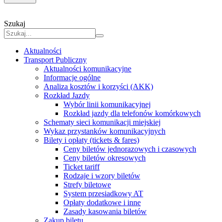
Szukaj
Aktualności
Transport Publiczny
Aktualności komunikacyjne
Informacje ogólne
Analiza kosztów i korzyści (AKK)
Rozkład Jazdy
Wybór linii komunikacyjnej
Rozkład jazdy dla telefonów komórkowych
Schematy sieci komunikacji miejskiej
Wykaz przystanków komunikacyjnych
Bilety i opłaty (tickets & fares)
Ceny biletów jednorazowych i czasowych
Ceny biletów okresowych
Ticket tariff
Rodzaje i wzory biletów
Strefy biletowe
System przesiadkowy AT
Opłaty dodatkowe i inne
Zasady kasowania biletów
Zakup biletu