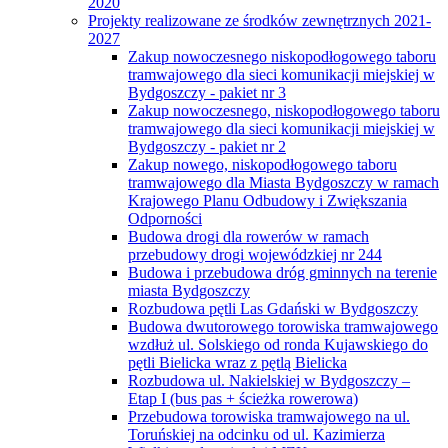
2020
Projekty realizowane ze środków zewnętrznych 2021-
2027
Zakup nowoczesnego niskopodłogowego taboru
tramwajowego dla sieci komunikacji miejskiej w
Bydgoszczy - pakiet nr 3
Zakup nowoczesnego, niskopodłogowego taboru
tramwajowego dla sieci komunikacji miejskiej w
Bydgoszczy - pakiet nr 2
Zakup nowego, niskopodłogowego taboru
tramwajowego dla Miasta Bydgoszczy w ramach
Krajowego Planu Odbudowy i Zwiększania
Odporności
Budowa drogi dla rowerów w ramach
przebudowy drogi wojewódzkiej nr 244
Budowa i przebudowa dróg gminnych na terenie
miasta Bydgoszczy
Rozbudowa pętli Las Gdański w Bydgoszczy
Budowa dwutorowego torowiska tramwajowego
wzdłuż ul. Solskiego od ronda Kujawskiego do
pętli Bielicka wraz z pętlą Bielicka
Rozbudowa ul. Nakielskiej w Bydgoszczy –
Etap I (bus pas + ścieżka rowerowa)
Przebudowa torowiska tramwajowego na ul.
Toruńskiej na odcinku od ul. Kazimierza