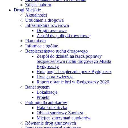
Zdjęcia taboru
Drogi Miejskie
Aktualności
Utrudnienia drogowe
Infrastruktura rowerowa
Drogi rowerowe
Zespół ds. polityki rowerowej
Plan miasta
Informacje ogólne
Bezpieczeństwo ruchu drogowego
Zespół do działań na rzecz poprawy
bezpieczeństwa ruchu drogowego Miasta
Bydgoszczy
Hulajnogi - bezpiecznie przez Bydgoszcz
Uwaga na zwierzęta
Raport o stanie brd w Bydgoszczy 2020
Baner system
Lokalizacje
Projekt
Parkingi dla autokarów
Hala Łuczniczka
Obiekt sportowy Zawisza
Miejsca zatrzymań autokarów
Równanie dróg gruntowych