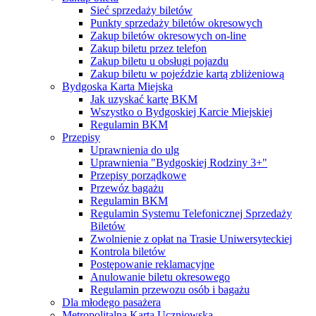
Sieć sprzedaży biletów
Punkty sprzedaży biletów okresowych
Zakup biletów okresowych on-line
Zakup biletu przez telefon
Zakup biletu u obsługi pojazdu
Zakup biletu w pojeździe kartą zbliżeniową
Bydgoska Karta Miejska
Jak uzyskać kartę BKM
Wszystko o Bydgoskiej Karcie Miejskiej
Regulamin BKM
Przepisy
Uprawnienia do ulg
Uprawnienia "Bydgoskiej Rodziny 3+"
Przepisy porządkowe
Przewóz bagażu
Regulamin BKM
Regulamin Systemu Telefonicznej Sprzedaży
Biletów
Zwolnienie z opłat na Trasie Uniwersyteckiej
Kontrola biletów
Postępowanie reklamacyjne
Anulowanie biletu okresowego
Regulamin przewozu osób i bagażu
Dla młodego pasażera
Metropolitalna Karta Uczniowska