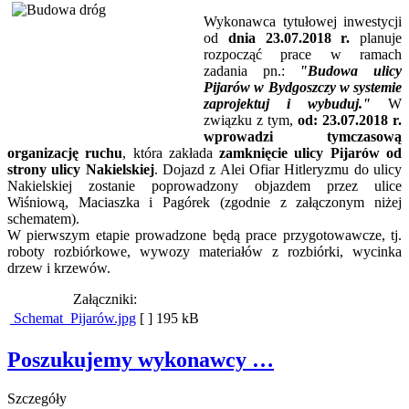
Wykonawca tytułowej inwestycji
od
dnia 23.07.2018 r.
planuje
rozpocząć prace w ramach
zadania pn.:
"Budowa ulicy
Pijarów w Bydgoszczy w systemie
zaprojektuj i wybuduj."
W
związku z tym,
od: 23.07.2018 r.
wprowadzi tymczasową
organizację ruchu
, która zakłada
zamknięcie ulicy Pijarów od
strony ulicy Nakielskiej
. Dojazd z Alei Ofiar Hitleryzmu do ulicy
Nakielskiej zostanie poprowadzony objazdem przez ulice
Wiśniową, Maciaszka i Pagórek (zgodnie z załączonym niżej
schematem).
W pierwszym etapie prowadzone będą prace przygotowawcze, tj.
roboty rozbiórkowe, wywozy materiałów z rozbiórki, wycinka
drzew i krzewów.
Załączniki:
Schemat_Pijarów.jpg
[ ]
195 kB
Poszukujemy wykonawcy …
Szczegóły