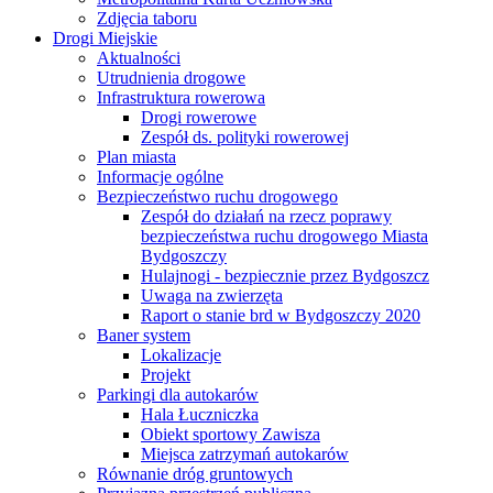
Zdjęcia taboru
Drogi Miejskie
Aktualności
Utrudnienia drogowe
Infrastruktura rowerowa
Drogi rowerowe
Zespół ds. polityki rowerowej
Plan miasta
Informacje ogólne
Bezpieczeństwo ruchu drogowego
Zespół do działań na rzecz poprawy
bezpieczeństwa ruchu drogowego Miasta
Bydgoszczy
Hulajnogi - bezpiecznie przez Bydgoszcz
Uwaga na zwierzęta
Raport o stanie brd w Bydgoszczy 2020
Baner system
Lokalizacje
Projekt
Parkingi dla autokarów
Hala Łuczniczka
Obiekt sportowy Zawisza
Miejsca zatrzymań autokarów
Równanie dróg gruntowych