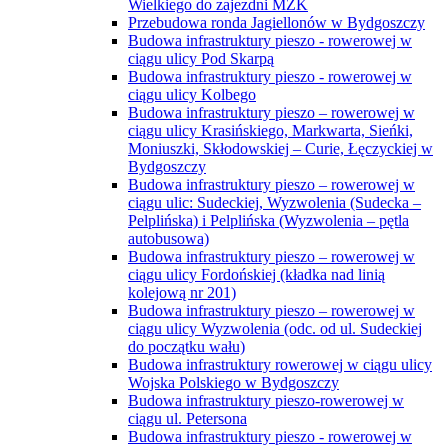
Wielkiego do zajezdni MZK
Przebudowa ronda Jagiellonów w Bydgoszczy
Budowa infrastruktury pieszo - rowerowej w
ciągu ulicy Pod Skarpą
Budowa infrastruktury pieszo - rowerowej w
ciągu ulicy Kolbego
Budowa infrastruktury pieszo – rowerowej w
ciągu ulicy Krasińskiego, Markwarta, Sieńki,
Moniuszki, Skłodowskiej – Curie, Łęczyckiej w
Bydgoszczy
Budowa infrastruktury pieszo – rowerowej w
ciągu ulic: Sudeckiej, Wyzwolenia (Sudecka –
Pelplińska) i Pelplińska (Wyzwolenia – pętla
autobusowa)
Budowa infrastruktury pieszo – rowerowej w
ciągu ulicy Fordońskiej (kładka nad linią
kolejową nr 201)
Budowa infrastruktury pieszo – rowerowej w
ciągu ulicy Wyzwolenia (odc. od ul. Sudeckiej
do początku wału)
Budowa infrastruktury rowerowej w ciągu ulicy
Wojska Polskiego w Bydgoszczy
Budowa infrastruktury pieszo-rowerowej w
ciągu ul. Petersona
Budowa infrastruktury pieszo - rowerowej w