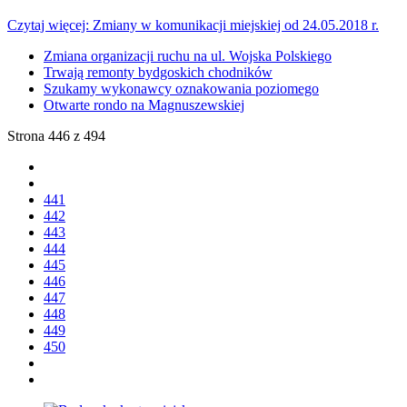
Czytaj więcej: Zmiany w komunikacji miejskiej od 24.05.2018 r.
Zmiana organizacji ruchu na ul. Wojska Polskiego
Trwają remonty bydgoskich chodników
Szukamy wykonawcy oznakowania poziomego
Otwarte rondo na Magnuszewskiej
Strona 446 z 494
441
442
443
444
445
446
447
448
449
450