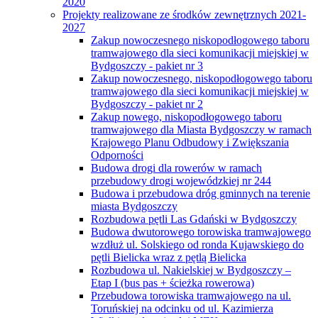
2020
Projekty realizowane ze środków zewnętrznych 2021-
2027
Zakup nowoczesnego niskopodłogowego taboru
tramwajowego dla sieci komunikacji miejskiej w
Bydgoszczy - pakiet nr 3
Zakup nowoczesnego, niskopodłogowego taboru
tramwajowego dla sieci komunikacji miejskiej w
Bydgoszczy - pakiet nr 2
Zakup nowego, niskopodłogowego taboru
tramwajowego dla Miasta Bydgoszczy w ramach
Krajowego Planu Odbudowy i Zwiększania
Odporności
Budowa drogi dla rowerów w ramach
przebudowy drogi wojewódzkiej nr 244
Budowa i przebudowa dróg gminnych na terenie
miasta Bydgoszczy
Rozbudowa pętli Las Gdański w Bydgoszczy
Budowa dwutorowego torowiska tramwajowego
wzdłuż ul. Solskiego od ronda Kujawskiego do
pętli Bielicka wraz z pętlą Bielicka
Rozbudowa ul. Nakielskiej w Bydgoszczy –
Etap I (bus pas + ścieżka rowerowa)
Przebudowa torowiska tramwajowego na ul.
Toruńskiej na odcinku od ul. Kazimierza