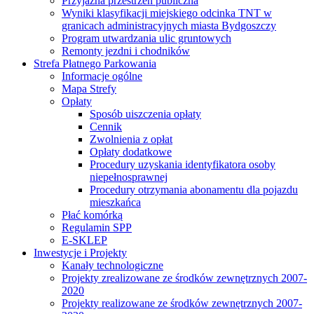
Przyjazna przestrzeń publiczna
Wyniki klasyfikacji miejskiego odcinka TNT w
granicach administracyjnych miasta Bydgoszczy
Program utwardzania ulic gruntowych
Remonty jezdni i chodników
Strefa Płatnego Parkowania
Informacje ogólne
Mapa Strefy
Opłaty
Sposób uiszczenia opłaty
Cennik
Zwolnienia z opłat
Opłaty dodatkowe
Procedury uzyskania identyfikatora osoby
niepełnosprawnej
Procedury otrzymania abonamentu dla pojazdu
mieszkańca
Płać komórką
Regulamin SPP
E-SKLEP
Inwestycje i Projekty
Kanały technologiczne
Projekty zrealizowane ze środków zewnętrznych 2007-
2020
Projekty realizowane ze środków zewnętrznych 2007-