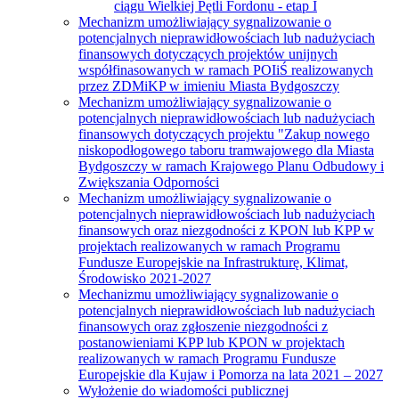
ciągu Wielkiej Pętli Fordonu - etap I
Mechanizm umożliwiający sygnalizowanie o
potencjalnych nieprawidłowościach lub nadużyciach
finansowych dotyczących projektów unijnych
współfinasowanych w ramach POIiŚ realizowanych
przez ZDMiKP w imieniu Miasta Bydgoszczy
Mechanizm umożliwiający sygnalizowanie o
potencjalnych nieprawidłowościach lub nadużyciach
finansowych dotyczących projektu "Zakup nowego
niskopodłogowego taboru tramwajowego dla Miasta
Bydgoszczy w ramach Krajowego Planu Odbudowy i
Zwiększania Odporności
Mechanizm umożliwiający sygnalizowanie o
potencjalnych nieprawidłowościach lub nadużyciach
finansowych oraz niezgodności z KPON lub KPP w
projektach realizowanych w ramach Programu
Fundusze Europejskie na Infrastrukturę, Klimat,
Środowisko 2021-2027
Mechanizmu umożliwiający sygnalizowanie o
potencjalnych nieprawidłowościach lub nadużyciach
finansowych oraz zgłoszenie niezgodności z
postanowieniami KPP lub KPON w projektach
realizowanych w ramach Programu Fundusze
Europejskie dla Kujaw i Pomorza na lata 2021 – 2027
Wyłożenie do wiadomości publicznej