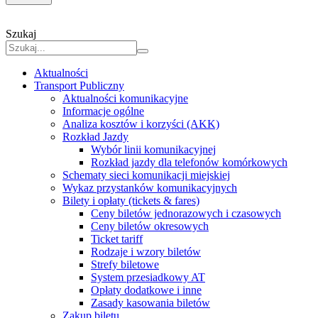
Szukaj
Aktualności
Transport Publiczny
Aktualności komunikacyjne
Informacje ogólne
Analiza kosztów i korzyści (AKK)
Rozkład Jazdy
Wybór linii komunikacyjnej
Rozkład jazdy dla telefonów komórkowych
Schematy sieci komunikacji miejskiej
Wykaz przystanków komunikacyjnych
Bilety i opłaty (tickets & fares)
Ceny biletów jednorazowych i czasowych
Ceny biletów okresowych
Ticket tariff
Rodzaje i wzory biletów
Strefy biletowe
System przesiadkowy AT
Opłaty dodatkowe i inne
Zasady kasowania biletów
Zakup biletu