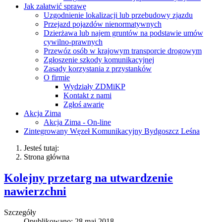
Jak załatwić sprawę
Uzgodnienie lokalizacji lub przebudowy zjazdu
Przejazd pojazdów nienormatywnych
Dzierżawa lub najem gruntów na podstawie umów
cywilno-prawnych
Przewóz osób w krajowym transporcie drogowym
Zgłoszenie szkody komunikacyjnej
Zasady korzystania z przystanków
O firmie
Wydziały ZDMiKP
Kontakt z nami
Zgłoś awarię
Akcja Zima
Akcja Zima - On-line
Zintegrowany Węzeł Komunikacyjny Bydgoszcz Leśna
Jesteś tutaj:
Strona główna
Kolejny przetarg na utwardzenie
nawierzchni
Szczegóły
Opublikowano: 28 maj 2018