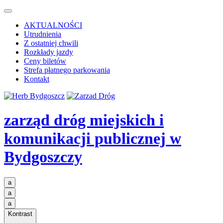
AKTUALNOŚCI
Utrudnienia
Z ostatniej chwili
Rozkłady jazdy
Ceny biletów
Strefa płatnego parkowania
Kontakt
zarząd dróg miejskich i
komunikacji publicznej
w
Bydgoszczy
a
a
a
Kontrast