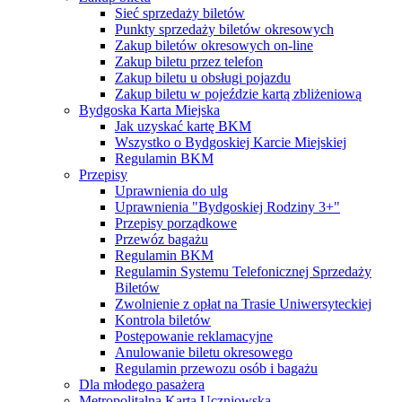
Sieć sprzedaży biletów
Punkty sprzedaży biletów okresowych
Zakup biletów okresowych on-line
Zakup biletu przez telefon
Zakup biletu u obsługi pojazdu
Zakup biletu w pojeździe kartą zbliżeniową
Bydgoska Karta Miejska
Jak uzyskać kartę BKM
Wszystko o Bydgoskiej Karcie Miejskiej
Regulamin BKM
Przepisy
Uprawnienia do ulg
Uprawnienia "Bydgoskiej Rodziny 3+"
Przepisy porządkowe
Przewóz bagażu
Regulamin BKM
Regulamin Systemu Telefonicznej Sprzedaży
Biletów
Zwolnienie z opłat na Trasie Uniwersyteckiej
Kontrola biletów
Postępowanie reklamacyjne
Anulowanie biletu okresowego
Regulamin przewozu osób i bagażu
Dla młodego pasażera
Metropolitalna Karta Uczniowska