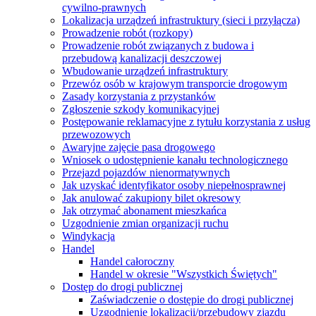
cywilno-prawnych
Lokalizacja urządzeń infrastruktury (sieci i przyłącza)
Prowadzenie robót (rozkopy)
Prowadzenie robót związanych z budowa i
przebudową kanalizacji deszczowej
Wbudowanie urządzeń infrastruktury
Przewóz osób w krajowym transporcie drogowym
Zasady korzystania z przystanków
Zgłoszenie szkody komunikacyjnej
Postępowanie reklamacyjne z tytułu korzystania z usług
przewozowych
Awaryjne zajęcie pasa drogowego
Wniosek o udostępnienie kanału technologicznego
Przejazd pojazdów nienormatywnych
Jak uzyskać identyfikator osoby niepełnosprawnej
Jak anulować zakupiony bilet okresowy
Jak otrzymać abonament mieszkańca
Uzgodnienie zmian organizacji ruchu
Windykacja
Handel
Handel całoroczny
Handel w okresie "Wszystkich Świętych"
Dostęp do drogi publicznej
Zaświadczenie o dostępie do drogi publicznej
Uzgodnienie lokalizacji/przebudowy zjazdu