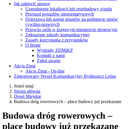
Jak załatwić sprawę
Uzgodnienie lokalizacji lub przebudowy zjazdu
Przejazd pojazdów nienormatywnych
Dzierżawa lub najem gruntów na podstawie umów
cywilno-prawnych
Przewóz osób w krajowym transporcie drogowym
Zgłoszenie szkody komunikacyjnej
Zasady korzystania z przystanków
O firmie
Wydziały ZDMiKP
Kontakt z nami
Zgłoś awarię
Akcja Zima
Akcja Zima - On-line
Zintegrowany Węzeł Komunikacyjny Bydgoszcz Leśna
Jesteś tutaj:
Strona główna
Drogi Miejskie
Budowa dróg rowerowych – place budowy już przekazane
Budowa dróg rowerowych –
place budowy już przekazane