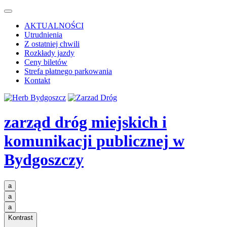
AKTUALNOŚCI
Utrudnienia
Z ostatniej chwili
Rozkłady jazdy
Ceny biletów
Strefa płatnego parkowania
Kontakt
zarząd dróg miejskich i
komunikacji publicznej
w
Bydgoszczy
a
a
a
Kontrast