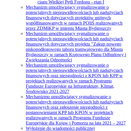
ciągu Wielkiej Pętli Fordonu - etap I
Mechanizm umożliwiający sygnalizowanie o
potencjalnych nieprawidłowościach lub nadużyciach
finansowych dotyczących projektów unijnych
współfinasowanych w ramach POIiŚ realizowanych
przez ZDMiKP w imieniu Miasta Bydgoszczy
Mechanizm umożliwiający sygnalizowanie o
potencjalnych nieprawidłowościach lub nadużyciach
finansowych dotyczących projektu "Zakup nowego
niskopodłogowego taboru tramwajowego dla Miasta
Bydgoszczy w ramach Krajowego Planu Odbudowy i
Zwiększania Odporności
Mechanizm umożliwiający sygnalizowanie o
potencjalnych nieprawidłowościach lub nadużyciach
finansowych oraz niezgodności z KPON lub KPP w
projektach realizowanych w ramach Programu
Fundusze Europejskie na Infrastrukturę, Klimat,
Środowisko 2021-2027
Mechanizmu umożliwiający sygnalizowanie o
potencjalnych nieprawidłowościach lub nadużyciach
finansowych oraz zgłoszenie niezgodności z
postanowieniami KPP lub KPON w projektach
realizowanych w ramach Programu Fundusze
Europejskie dla Kujaw i Pomorza na lata 2021 – 2027
Wyłożenie do wiadomości publicznej