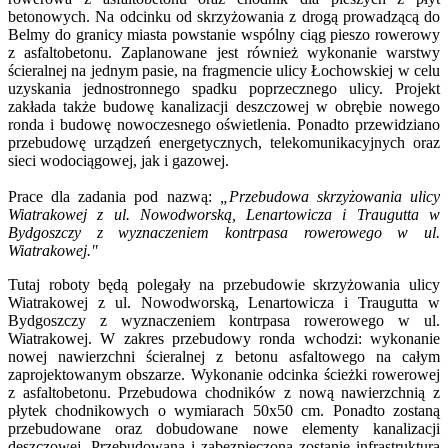
betonowych. Na odcinku od skrzyżowania z drogą prowadzącą do
Belmy do granicy miasta powstanie wspólny ciąg pieszo rowerowy
z asfaltobetonu. Zaplanowane jest również wykonanie warstwy
ścieralnej na jednym pasie, na fragmencie ulicy Łochowskiej w celu
uzyskania jednostronnego spadku poprzecznego ulicy. Projekt
zakłada także budowę kanalizacji deszczowej w obrębie nowego
ronda i budowę nowoczesnego oświetlenia. Ponadto przewidziano
przebudowę urządzeń energetycznych, telekomunikacyjnych oraz
sieci wodociągowej, jak i gazowej.
Prace dla zadania pod nazwą:
„Przebudowa skrzyżowania ulicy
Wiatrakowej z ul. Nowodworską, Lenartowicza i Traugutta w
Bydgoszczy z wyznaczeniem kontrpasa rowerowego w ul.
Wiatrakowej."
Tutaj roboty będą polegały na przebudowie skrzyżowania ulicy
Wiatrakowej z ul. Nowodworską, Lenartowicza i Traugutta w
Bydgoszczy z wyznaczeniem kontrpasa rowerowego w ul.
Wiatrakowej. W zakres przebudowy ronda wchodzi: wykonanie
nowej nawierzchni ścieralnej z betonu asfaltowego na całym
zaprojektowanym obszarze. Wykonanie odcinka ścieżki rowerowej
z asfaltobetonu. Przebudowa chodników z nową nawierzchnią z
płytek chodnikowych o wymiarach 50x50 cm. Ponadto zostaną
przebudowane oraz dobudowane nowe elementy kanalizacji
deszczowej. Przebudowana i zabezpieczona zostanie infrastruktura