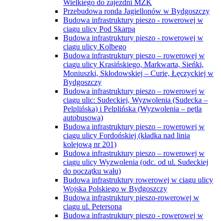
Wielkiego do zajezdni MZK
Przebudowa ronda Jagiellonów w Bydgoszczy
Budowa infrastruktury pieszo - rowerowej w
ciągu ulicy Pod Skarpą
Budowa infrastruktury pieszo - rowerowej w
ciągu ulicy Kolbego
Budowa infrastruktury pieszo – rowerowej w
ciągu ulicy Krasińskiego, Markwarta, Sieńki,
Moniuszki, Skłodowskiej – Curie, Łęczyckiej w
Bydgoszczy
Budowa infrastruktury pieszo – rowerowej w
ciągu ulic: Sudeckiej, Wyzwolenia (Sudecka –
Pelplińska) i Pelplińska (Wyzwolenia – pętla
autobusowa)
Budowa infrastruktury pieszo – rowerowej w
ciągu ulicy Fordońskiej (kładka nad linią
kolejową nr 201)
Budowa infrastruktury pieszo – rowerowej w
ciągu ulicy Wyzwolenia (odc. od ul. Sudeckiej
do początku wału)
Budowa infrastruktury rowerowej w ciągu ulicy
Wojska Polskiego w Bydgoszczy
Budowa infrastruktury pieszo-rowerowej w
ciągu ul. Petersona
Budowa infrastruktury pieszo - rowerowej w