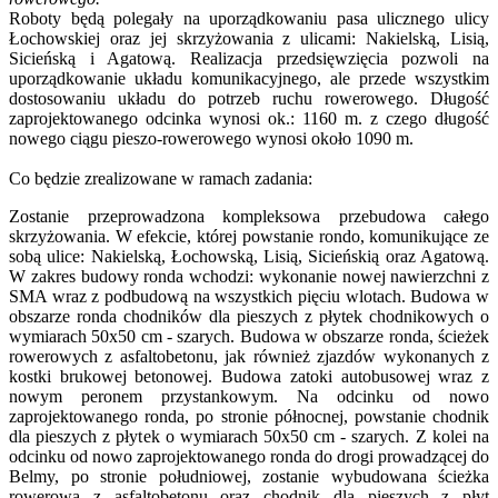
Roboty będą polegały na uporządkowaniu pasa ulicznego ulicy
Łochowskiej oraz jej skrzyżowania z ulicami: Nakielską, Lisią,
Sicieńską i Agatową. Realizacja przedsięwzięcia pozwoli na
uporządkowanie układu komunikacyjnego, ale przede wszystkim
dostosowaniu układu do potrzeb ruchu rowerowego. Długość
zaprojektowanego odcinka wynosi ok.: 1160 m. z czego długość
nowego ciągu pieszo-rowerowego wynosi około 1090 m.
Co będzie zrealizowane w ramach zadania:
Zostanie przeprowadzona kompleksowa przebudowa całego
skrzyżowania. W efekcie, której powstanie rondo, komunikujące ze
sobą ulice: Nakielską, Łochowską, Lisią, Sicieńskią oraz Agatową.
W zakres budowy ronda wchodzi: wykonanie nowej nawierzchni z
SMA wraz z podbudową na wszystkich pięciu wlotach. Budowa w
obszarze ronda chodników dla pieszych z płytek chodnikowych o
wymiarach 50x50 cm - szarych. Budowa w obszarze ronda, ścieżek
rowerowych z asfaltobetonu, jak również zjazdów wykonanych z
kostki brukowej betonowej. Budowa zatoki autobusowej wraz z
nowym peronem przystankowym. Na odcinku od nowo
zaprojektowanego ronda, po stronie północnej, powstanie chodnik
dla pieszych z płytek o wymiarach 50x50 cm - szarych. Z kolei na
odcinku od nowo zaprojektowanego ronda do drogi prowadzącej do
Belmy, po stronie południowej, zostanie wybudowana ścieżka
rowerowa z asfaltobetonu oraz chodnik dla pieszych z płyt