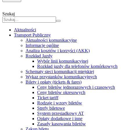
Szukaj
Aktualności
Transport Publiczny
Aktualności komunikacyjne
Informacje ogólne
Analiza kosztów i korzyści (AKK)
Rozkład Jazdy
Wybór linii komunikacyjnej
Rozkład jazdy dla telefonów komórkowych
Schematy sieci komunikacji miejskiej
Wykaz przystanków komunikacyjnych
Bilety i opłaty (tickets & fares)
Ceny biletów jednorazowych i czasowych
Ceny biletów okresowych
Ticket tariff
Rodzaje i wzory biletów
Strefy biletowe
System przesiadkowy AT
Opłaty dodatkowe i inne
Zasady kasowania biletów
Zakup biletu