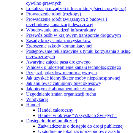
cywilno-prawnych
Lokalizacja urządzeń infrastruktury (sieci i przyłącza)
Prowadzenie robót (rozkopy)
Prowadzenie robót związanych z budowa i
przebudową kanalizacji deszczowej
Wbudowanie urządzeń infrastruktury
Przewóz osób w krajowym transporcie drogowym
Zasady korzystania z przystanków
Zgłoszenie szkody komunikacyjnej
Postępowanie reklamacyjne z tytułu korzystania z usług
przewozowych
Awaryjne zajęcie pasa drogowego
Wniosek o udostępnienie kanału technologicznego
Przejazd pojazdów nienormatywnych
Jak uzyskać identyfikator osoby niepełnosprawnej
Jak anulować zakupiony bilet okresowy
Jak otrzymać abonament mieszkańca
Uzgodnienie zmian organizacji ruchu
Windykacja
Handel
Handel całoroczny
Handel w okresie "Wszystkich Świętych"
Dostęp do drogi publicznej
Zaświadczenie o dostępie do drogi publicznej
Uzgodnienie lokalizacji/przebudowy zjazdu