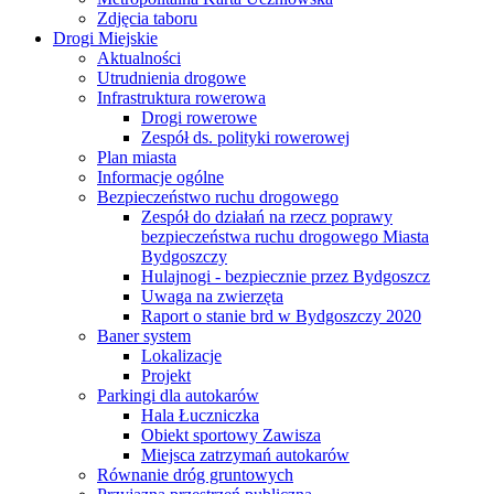
Zdjęcia taboru
Drogi Miejskie
Aktualności
Utrudnienia drogowe
Infrastruktura rowerowa
Drogi rowerowe
Zespół ds. polityki rowerowej
Plan miasta
Informacje ogólne
Bezpieczeństwo ruchu drogowego
Zespół do działań na rzecz poprawy
bezpieczeństwa ruchu drogowego Miasta
Bydgoszczy
Hulajnogi - bezpiecznie przez Bydgoszcz
Uwaga na zwierzęta
Raport o stanie brd w Bydgoszczy 2020
Baner system
Lokalizacje
Projekt
Parkingi dla autokarów
Hala Łuczniczka
Obiekt sportowy Zawisza
Miejsca zatrzymań autokarów
Równanie dróg gruntowych