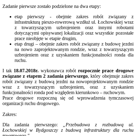
Zadanie pierwsze zostało podzielone na dwa etapy:
etap pierwszy - obejmie zakres robót związany z
infrastrukturą pieszo-rowerową wzdłuż ul. Łochowskiej wraz
z towarzyszącym uzbrojeniem oraz innymi robotami
dotyczącymi opisywanej lokalizacji oraz wszystkie pozostałe
prace nieobjęte w etapie drugim,
etap drugi – obejmie zakres robót związany z budowę jezdni
na nowo zaprojektowanym rondzie, wraz z towarzyszącym
uzbrojeniem oraz z uzyskaniem funkcjonalności ronda dla
ruchu.
I tak
18.07.2018r.
wykonawca robót
rozpocznie prace drogowe
związane z etapem 2 zadania pierwszego
, który obejmuje zakres
robót związany z budową jezdni na nowoprojektowanym rondzie
wraz z towarzyszącym uzbrojeniem, oraz z uzyskaniem
funkcjonalności ronda pod względem kierunkowo – ruchowym.
Prace drogowe rozpoczną się od wprowadzenia tymczasowej
organizacji ruchu drogowego.
Zakres:
Dla zadania pierwszego:
„Przebudowa z rozbudową ul.
Łochowskiej w Bydgoszczy z budową infrastruktury dla ruchu
rowerowego."