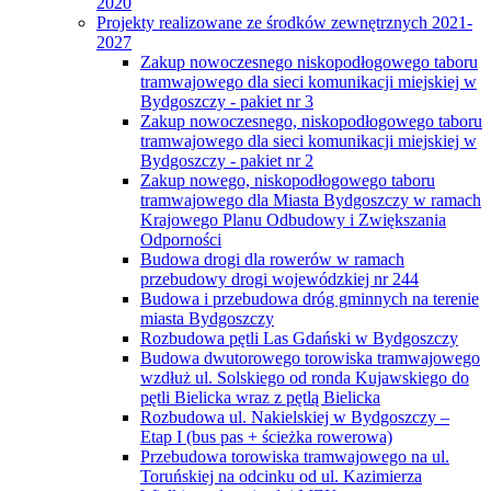
2020
Projekty realizowane ze środków zewnętrznych 2021-
2027
Zakup nowoczesnego niskopodłogowego taboru
tramwajowego dla sieci komunikacji miejskiej w
Bydgoszczy - pakiet nr 3
Zakup nowoczesnego, niskopodłogowego taboru
tramwajowego dla sieci komunikacji miejskiej w
Bydgoszczy - pakiet nr 2
Zakup nowego, niskopodłogowego taboru
tramwajowego dla Miasta Bydgoszczy w ramach
Krajowego Planu Odbudowy i Zwiększania
Odporności
Budowa drogi dla rowerów w ramach
przebudowy drogi wojewódzkiej nr 244
Budowa i przebudowa dróg gminnych na terenie
miasta Bydgoszczy
Rozbudowa pętli Las Gdański w Bydgoszczy
Budowa dwutorowego torowiska tramwajowego
wzdłuż ul. Solskiego od ronda Kujawskiego do
pętli Bielicka wraz z pętlą Bielicka
Rozbudowa ul. Nakielskiej w Bydgoszczy –
Etap I (bus pas + ścieżka rowerowa)
Przebudowa torowiska tramwajowego na ul.
Toruńskiej na odcinku od ul. Kazimierza