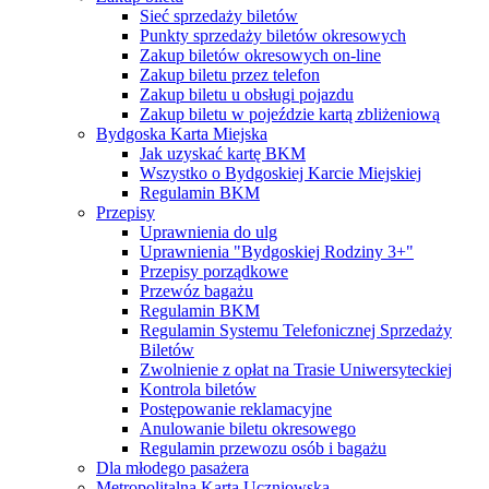
Sieć sprzedaży biletów
Punkty sprzedaży biletów okresowych
Zakup biletów okresowych on-line
Zakup biletu przez telefon
Zakup biletu u obsługi pojazdu
Zakup biletu w pojeździe kartą zbliżeniową
Bydgoska Karta Miejska
Jak uzyskać kartę BKM
Wszystko o Bydgoskiej Karcie Miejskiej
Regulamin BKM
Przepisy
Uprawnienia do ulg
Uprawnienia "Bydgoskiej Rodziny 3+"
Przepisy porządkowe
Przewóz bagażu
Regulamin BKM
Regulamin Systemu Telefonicznej Sprzedaży
Biletów
Zwolnienie z opłat na Trasie Uniwersyteckiej
Kontrola biletów
Postępowanie reklamacyjne
Anulowanie biletu okresowego
Regulamin przewozu osób i bagażu
Dla młodego pasażera
Metropolitalna Karta Uczniowska