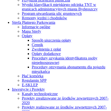
Przyjazna przestrzeń publiczna
Wyniki klasyfikacji miejskiego odcinka TNT w
granicach administracyjnych miasta Bydgoszczy
Program utwardzania ulic gruntowych
Remonty jezdni i chodników
Strefa Płatnego Parkowania
Informacje ogólne
Mapa Strefy
Opłaty
Sposób uiszczenia opłaty
Cennik
Zwolnienia z opłat
Opłaty dodatkowe
Procedury uzyskania identyfikatora osoby
niepełnosprawnej
Procedury otrzymania abonamentu dla pojazdu
mieszkańca
Płać komórką
Regulamin SPP
E-SKLEP
Inwestycje i Projekty
Kanały technologiczne
Projekty zrealizowane ze środków zewnętrznych 2007-
2020
Projekty realizowane ze środków zewnętrznych 2007-