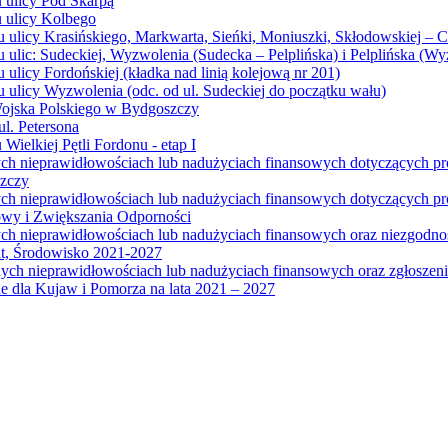
u ulicy Pod Skarpą
u ulicy Kolbego
u ulicy Krasińskiego, Markwarta, Sieńki, Moniuszki, Skłodowskiej – 
 ulic: Sudeckiej, Wyzwolenia (Sudecka – Pelplińska) i Pelplińska (W
 ulicy Fordońskiej (kładka nad linią kolejową nr 201)
 ulicy Wyzwolenia (odc. od ul. Sudeckiej do początku wału)
Wojska Polskiego w Bydgoszczy
l. Petersona
Wielkiej Pętli Fordonu - etap I
ych nieprawidłowościach lub nadużyciach finansowych dotyczących p
szczy
ych nieprawidłowościach lub nadużyciach finansowych dotyczących 
wy i Zwiększania Odporności
ych nieprawidłowościach lub nadużyciach finansowych oraz niezgodn
at, Środowisko 2021-2027
ych nieprawidłowościach lub nadużyciach finansowych oraz zgłosze
 dla Kujaw i Pomorza na lata 2021 – 2027