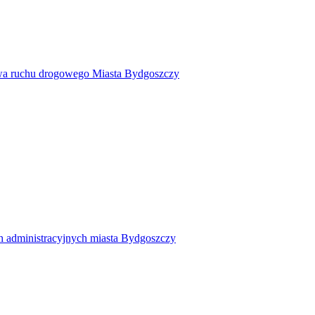
twa ruchu drogowego Miasta Bydgoszczy
h administracyjnych miasta Bydgoszczy