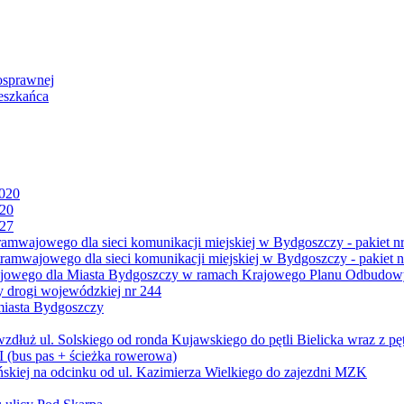
osprawnej
eszkańca
2020
020
027
mwajowego dla sieci komunikacji miejskiej w Bydgoszczy - pakiet nr
amwajowego dla sieci komunikacji miejskiej w Bydgoszczy - pakiet n
jowego dla Miasta Bydgoszczy w ramach Krajowego Planu Odbudowy
 drogi wojewódzkiej nr 244
miasta Bydgoszczy
ż ul. Solskiego od ronda Kujawskiego do pętli Bielicka wraz z pęt
 (bus pas + ścieżka rowerowa)
skiej na odcinku od ul. Kazimierza Wielkiego do zajezdni MZK