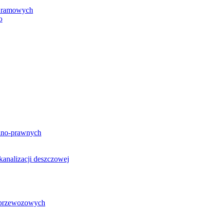
h ramowych
o
lno-prawnych
analizacji deszczowej
g przewozowych