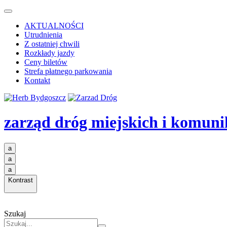
AKTUALNOŚCI
Utrudnienia
Z ostatniej chwili
Rozkłady jazdy
Ceny biletów
Strefa płatnego parkowania
Kontakt
zarząd dróg miejskich i komuni
a
a
a
Kontrast
Szukaj