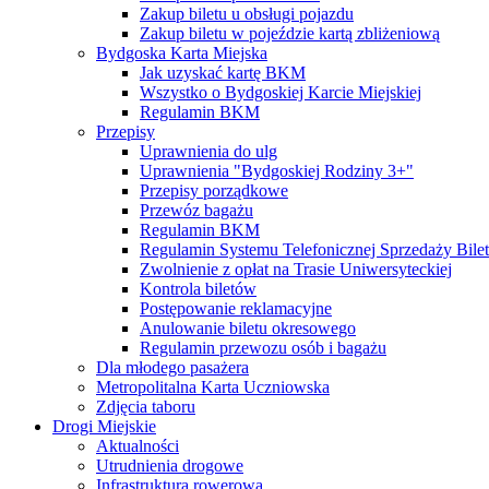
Zakup biletu u obsługi pojazdu
Zakup biletu w pojeździe kartą zbliżeniową
Bydgoska Karta Miejska
Jak uzyskać kartę BKM
Wszystko o Bydgoskiej Karcie Miejskiej
Regulamin BKM
Przepisy
Uprawnienia do ulg
Uprawnienia "Bydgoskiej Rodziny 3+"
Przepisy porządkowe
Przewóz bagażu
Regulamin BKM
Regulamin Systemu Telefonicznej Sprzedaży Bile
Zwolnienie z opłat na Trasie Uniwersyteckiej
Kontrola biletów
Postępowanie reklamacyjne
Anulowanie biletu okresowego
Regulamin przewozu osób i bagażu
Dla młodego pasażera
Metropolitalna Karta Uczniowska
Zdjęcia taboru
Drogi Miejskie
Aktualności
Utrudnienia drogowe
Infrastruktura rowerowa