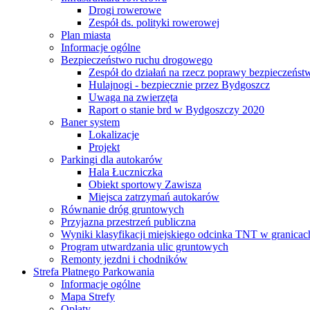
Drogi rowerowe
Zespół ds. polityki rowerowej
Plan miasta
Informacje ogólne
Bezpieczeństwo ruchu drogowego
Zespół do działań na rzecz poprawy bezpieczeńs
Hulajnogi - bezpiecznie przez Bydgoszcz
Uwaga na zwierzęta
Raport o stanie brd w Bydgoszczy 2020
Baner system
Lokalizacje
Projekt
Parkingi dla autokarów
Hala Łuczniczka
Obiekt sportowy Zawisza
Miejsca zatrzymań autokarów
Równanie dróg gruntowych
Przyjazna przestrzeń publiczna
Wyniki klasyfikacji miejskiego odcinka TNT w granicac
Program utwardzania ulic gruntowych
Remonty jezdni i chodników
Strefa Płatnego Parkowania
Informacje ogólne
Mapa Strefy
Opłaty