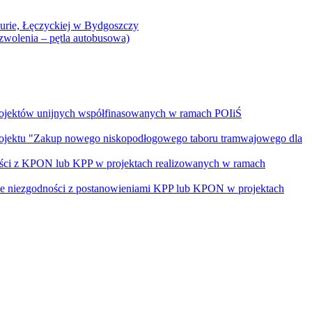
Curie, Łęczyckiej w Bydgoszczy
yzwolenia – pętla autobusowa)
rojektów unijnych współfinasowanych w ramach POIiŚ
projektu "Zakup nowego niskopodłogowego taboru tramwajowego dla
ości z KPON lub KPP w projektach realizowanych w ramach
nie niezgodności z postanowieniami KPP lub KPON w projektach