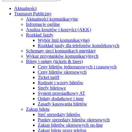
Aktualności
Transport Publiczny
Aktualności komunikacyjne
Informacje ogólne
Analiza kosztów i korzyści (AKK)
Rozkład Jazdy
Wybór linii komunikacyjnej
Rozkład jazdy dla telefonów komórkowych
Schematy sieci komunikacji miejskiej
Wykaz przystanków komunikacyjnych
Bilety i opłaty (tickets & fares)
Ceny biletów jednorazowych i czasowych
Ceny biletów okresowych
Ticket tariff
Rodzaje i wzory biletów
Strefy biletowe
System przesiadkowy AT
Opłaty dodatkowe i inne
Zasady kasowania biletów
Zakup biletu
Sieć sprzedaży biletów
Punkty sprzedaży biletów okresowych
Zakup biletów okresowych on-line
Zakup biletu przez telefon