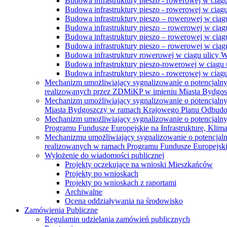
Budowa infrastruktury pieszo - rowerowej w ciąg
Budowa infrastruktury pieszo - rowerowej w ciąg
Budowa infrastruktury pieszo – rowerowej w ciąg
Budowa infrastruktury pieszo – rowerowej w ciągu
Budowa infrastruktury pieszo – rowerowej w ciągu
Budowa infrastruktury pieszo – rowerowej w ciągu
Budowa infrastruktury rowerowej w ciągu ulicy 
Budowa infrastruktury pieszo-rowerowej w ciągu u
Budowa infrastruktury pieszo - rowerowej w ciągu 
Mechanizm umożliwiający sygnalizowanie o potencjaln
realizowanych przez ZDMiKP w imieniu Miasta Bydgo
Mechanizm umożliwiający sygnalizowanie o potencjaln
Miasta Bydgoszczy w ramach Krajowego Planu Odbudo
Mechanizm umożliwiający sygnalizowanie o potencjaln
Programu Fundusze Europejskie na Infrastrukturę, Klim
Mechanizmu umożliwiający sygnalizowanie o potencjaln
realizowanych w ramach Programu Fundusze Europejskie
Wyłożenie do wiadomości publicznej
Projekty oczekujące na wnioski Mieszkańców
Projekty po wnioskach
Projekty po wnioskach z raportami
Archiwalne
Ocena oddziaływania na środowisko
Zamówienia Publiczne
Regulamin udzielania zamówień publicznych