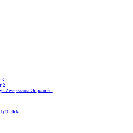
 3
r 2
 i Zwiększania Odporności
lą Bielicka