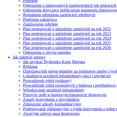
Przetargi
Ogłoszenia o planowanych zamówieniach lub umowac
Ogłoszenia dotyczące publicznego transportu zbioroweg
Regulamin udzielania zamówień odrębnych
Platforma zakupowa
Zamówienia odrębne
Plan postępowań o udzielenie zamówień na rok 2022
Plan postępowań o udzielenie zamówień na rok 2023
Plan postępowań o udzielenie zamówień na rok 2024
Plan postępowań o udzielenie zamówień na rok 2025
Plan postępowań o udzielenie zamówień na rok 2026
Ogłoszenia o zbyciu majątku
Jak załatwić sprawę
Jak uzyskać Bydgoską Kartę Miejską
Reklama
Dzierżawa lub najem gruntów na podstawie umów cywi
Lokalizacja urządzeń infrastruktury (sieci i przyłącza)
Prowadzenie robót (rozkopy)
Prowadzenie robót związanych z budowa i przebudową k
Wbudowanie urządzeń infrastruktury
Przewóz osób w krajowym transporcie drogowym
Zasady korzystania z przystanków
Zgłoszenie szkody komunikacyjnej
Postępowanie reklamacyjne z tytułu korzystania z usłu
Awaryjne zajęcie pasa drogowego