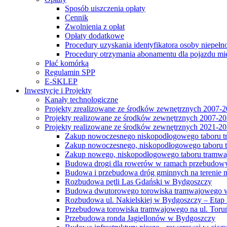
Sposób uiszczenia opłaty
Cennik
Zwolnienia z opłat
Opłaty dodatkowe
Procedury uzyskania identyfikatora osoby niepełn
Procedury otrzymania abonamentu dla pojazdu mi
Płać komórką
Regulamin SPP
E-SKLEP
Inwestycje i Projekty
Kanały technologiczne
Projekty zrealizowane ze środków zewnętrznych 2007-
Projekty realizowane ze środków zewnętrznych 2007-2
Projekty realizowane ze środków zewnętrznych 2021-2
Zakup nowoczesnego niskopodłogowego taboru tra
Zakup nowoczesnego, niskopodłogowego taboru tr
Zakup nowego, niskopodłogowego taboru tramwa
Budowa drogi dla rowerów w ramach przebudowy
Budowa i przebudowa dróg gminnych na terenie 
Rozbudowa pętli Las Gdański w Bydgoszczy
Budowa dwutorowego torowiska tramwajowego wzdłu
Rozbudowa ul. Nakielskiej w Bydgoszczy – Etap I
Przebudowa torowiska tramwajowego na ul. Toruń
Przebudowa ronda Jagiellonów w Bydgoszczy