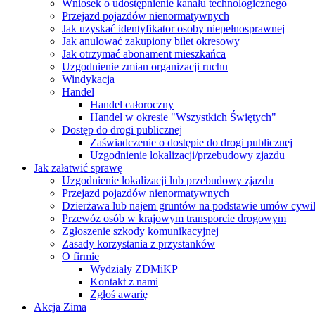
Wniosek o udostępnienie kanału technologicznego
Przejazd pojazdów nienormatywnych
Jak uzyskać identyfikator osoby niepełnosprawnej
Jak anulować zakupiony bilet okresowy
Jak otrzymać abonament mieszkańca
Uzgodnienie zmian organizacji ruchu
Windykacja
Handel
Handel całoroczny
Handel w okresie "Wszystkich Świętych"
Dostęp do drogi publicznej
Zaświadczenie o dostępie do drogi publicznej
Uzgodnienie lokalizacji/przebudowy zjazdu
Jak załatwić sprawę
Uzgodnienie lokalizacji lub przebudowy zjazdu
Przejazd pojazdów nienormatywnych
Dzierżawa lub najem gruntów na podstawie umów cywi
Przewóz osób w krajowym transporcie drogowym
Zgłoszenie szkody komunikacyjnej
Zasady korzystania z przystanków
O firmie
Wydziały ZDMiKP
Kontakt z nami
Zgłoś awarię
Akcja Zima