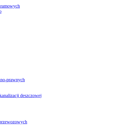
h ramowych
o
lno-prawnych
analizacji deszczowej
g przewozowych