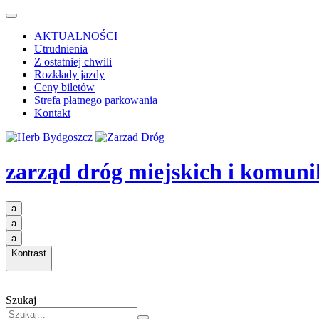
AKTUALNOŚCI
Utrudnienia
Z ostatniej chwili
Rozkłady jazdy
Ceny biletów
Strefa płatnego parkowania
Kontakt
zarząd dróg miejskich i komuni
a
a
a
Kontrast
Szukaj