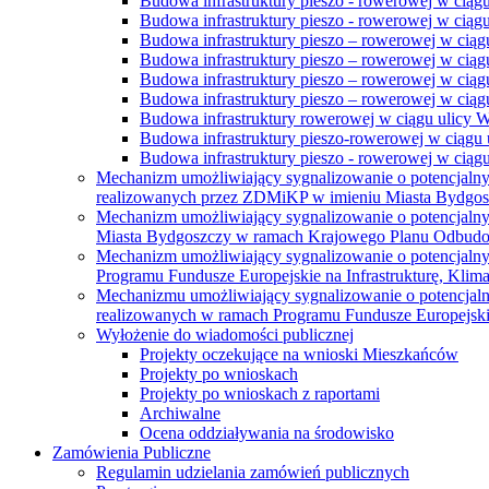
Budowa infrastruktury pieszo - rowerowej w ciąg
Budowa infrastruktury pieszo - rowerowej w ciąg
Budowa infrastruktury pieszo – rowerowej w ciąg
Budowa infrastruktury pieszo – rowerowej w ciągu
Budowa infrastruktury pieszo – rowerowej w ciągu
Budowa infrastruktury pieszo – rowerowej w ciągu
Budowa infrastruktury rowerowej w ciągu ulicy 
Budowa infrastruktury pieszo-rowerowej w ciągu u
Budowa infrastruktury pieszo - rowerowej w ciągu 
Mechanizm umożliwiający sygnalizowanie o potencjaln
realizowanych przez ZDMiKP w imieniu Miasta Bydgo
Mechanizm umożliwiający sygnalizowanie o potencjaln
Miasta Bydgoszczy w ramach Krajowego Planu Odbudo
Mechanizm umożliwiający sygnalizowanie o potencjaln
Programu Fundusze Europejskie na Infrastrukturę, Klim
Mechanizmu umożliwiający sygnalizowanie o potencjaln
realizowanych w ramach Programu Fundusze Europejskie
Wyłożenie do wiadomości publicznej
Projekty oczekujące na wnioski Mieszkańców
Projekty po wnioskach
Projekty po wnioskach z raportami
Archiwalne
Ocena oddziaływania na środowisko
Zamówienia Publiczne
Regulamin udzielania zamówień publicznych