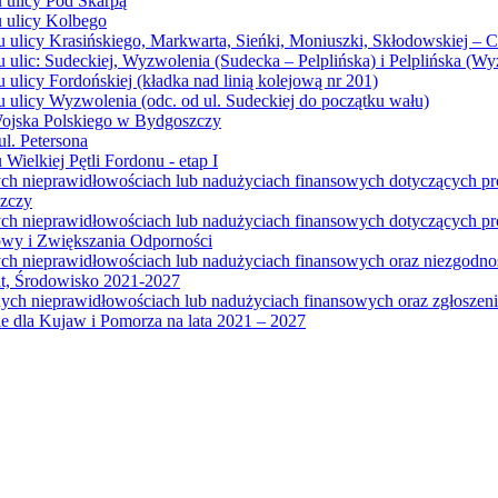
u ulicy Pod Skarpą
u ulicy Kolbego
u ulicy Krasińskiego, Markwarta, Sieńki, Moniuszki, Skłodowskiej – 
 ulic: Sudeckiej, Wyzwolenia (Sudecka – Pelplińska) i Pelplińska (W
 ulicy Fordońskiej (kładka nad linią kolejową nr 201)
 ulicy Wyzwolenia (odc. od ul. Sudeckiej do początku wału)
Wojska Polskiego w Bydgoszczy
l. Petersona
Wielkiej Pętli Fordonu - etap I
ych nieprawidłowościach lub nadużyciach finansowych dotyczących p
szczy
ych nieprawidłowościach lub nadużyciach finansowych dotyczących 
wy i Zwiększania Odporności
ych nieprawidłowościach lub nadużyciach finansowych oraz niezgodn
at, Środowisko 2021-2027
ych nieprawidłowościach lub nadużyciach finansowych oraz zgłosze
 dla Kujaw i Pomorza na lata 2021 – 2027