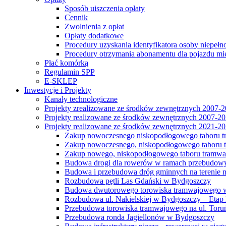
Sposób uiszczenia opłaty
Cennik
Zwolnienia z opłat
Opłaty dodatkowe
Procedury uzyskania identyfikatora osoby niepełn
Procedury otrzymania abonamentu dla pojazdu mi
Płać komórką
Regulamin SPP
E-SKLEP
Inwestycje i Projekty
Kanały technologiczne
Projekty zrealizowane ze środków zewnętrznych 2007-
Projekty realizowane ze środków zewnętrznych 2007-2
Projekty realizowane ze środków zewnętrznych 2021-2
Zakup nowoczesnego niskopodłogowego taboru tra
Zakup nowoczesnego, niskopodłogowego taboru tr
Zakup nowego, niskopodłogowego taboru tramwa
Budowa drogi dla rowerów w ramach przebudowy
Budowa i przebudowa dróg gminnych na terenie 
Rozbudowa pętli Las Gdański w Bydgoszczy
Budowa dwutorowego torowiska tramwajowego wzdłu
Rozbudowa ul. Nakielskiej w Bydgoszczy – Etap I
Przebudowa torowiska tramwajowego na ul. Toruń
Przebudowa ronda Jagiellonów w Bydgoszczy