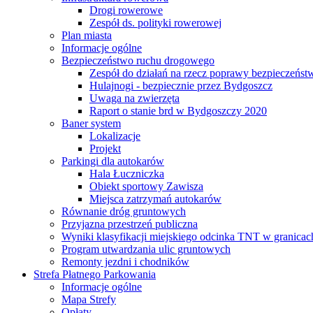
Drogi rowerowe
Zespół ds. polityki rowerowej
Plan miasta
Informacje ogólne
Bezpieczeństwo ruchu drogowego
Zespół do działań na rzecz poprawy bezpieczeńs
Hulajnogi - bezpiecznie przez Bydgoszcz
Uwaga na zwierzęta
Raport o stanie brd w Bydgoszczy 2020
Baner system
Lokalizacje
Projekt
Parkingi dla autokarów
Hala Łuczniczka
Obiekt sportowy Zawisza
Miejsca zatrzymań autokarów
Równanie dróg gruntowych
Przyjazna przestrzeń publiczna
Wyniki klasyfikacji miejskiego odcinka TNT w granicac
Program utwardzania ulic gruntowych
Remonty jezdni i chodników
Strefa Płatnego Parkowania
Informacje ogólne
Mapa Strefy
Opłaty