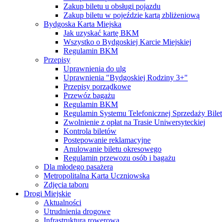
Zakup biletu u obsługi pojazdu
Zakup biletu w pojeździe kartą zbliżeniową
Bydgoska Karta Miejska
Jak uzyskać kartę BKM
Wszystko o Bydgoskiej Karcie Miejskiej
Regulamin BKM
Przepisy
Uprawnienia do ulg
Uprawnienia "Bydgoskiej Rodziny 3+"
Przepisy porządkowe
Przewóz bagażu
Regulamin BKM
Regulamin Systemu Telefonicznej Sprzedaży Bile
Zwolnienie z opłat na Trasie Uniwersyteckiej
Kontrola biletów
Postępowanie reklamacyjne
Anulowanie biletu okresowego
Regulamin przewozu osób i bagażu
Dla młodego pasażera
Metropolitalna Karta Uczniowska
Zdjęcia taboru
Drogi Miejskie
Aktualności
Utrudnienia drogowe
Infrastruktura rowerowa