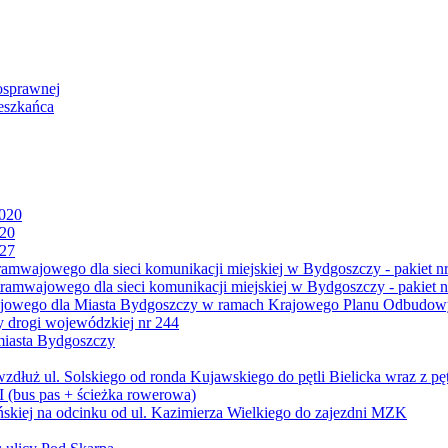
osprawnej
eszkańca
2020
020
027
mwajowego dla sieci komunikacji miejskiej w Bydgoszczy - pakiet nr
amwajowego dla sieci komunikacji miejskiej w Bydgoszczy - pakiet n
jowego dla Miasta Bydgoszczy w ramach Krajowego Planu Odbudowy
 drogi wojewódzkiej nr 244
miasta Bydgoszczy
ż ul. Solskiego od ronda Kujawskiego do pętli Bielicka wraz z pęt
 (bus pas + ścieżka rowerowa)
skiej na odcinku od ul. Kazimierza Wielkiego do zajezdni MZK