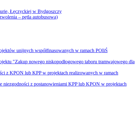
Curie, Łęczyckiej w Bydgoszczy
yzwolenia – pętla autobusowa)
rojektów unijnych współfinasowanych w ramach POIiŚ
projektu "Zakup nowego niskopodłogowego taboru tramwajowego dla
ości z KPON lub KPP w projektach realizowanych w ramach
nie niezgodności z postanowieniami KPP lub KPON w projektach