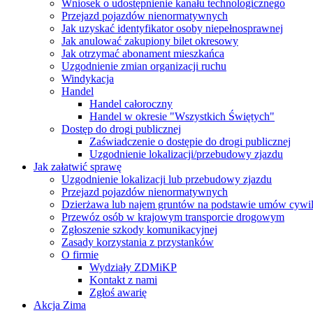
Wniosek o udostępnienie kanału technologicznego
Przejazd pojazdów nienormatywnych
Jak uzyskać identyfikator osoby niepełnosprawnej
Jak anulować zakupiony bilet okresowy
Jak otrzymać abonament mieszkańca
Uzgodnienie zmian organizacji ruchu
Windykacja
Handel
Handel całoroczny
Handel w okresie "Wszystkich Świętych"
Dostęp do drogi publicznej
Zaświadczenie o dostępie do drogi publicznej
Uzgodnienie lokalizacji/przebudowy zjazdu
Jak załatwić sprawę
Uzgodnienie lokalizacji lub przebudowy zjazdu
Przejazd pojazdów nienormatywnych
Dzierżawa lub najem gruntów na podstawie umów cywi
Przewóz osób w krajowym transporcie drogowym
Zgłoszenie szkody komunikacyjnej
Zasady korzystania z przystanków
O firmie
Wydziały ZDMiKP
Kontakt z nami
Zgłoś awarię
Akcja Zima