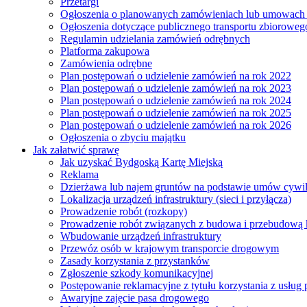
Przetargi
Ogłoszenia o planowanych zamówieniach lub umowac
Ogłoszenia dotyczące publicznego transportu zbioroweg
Regulamin udzielania zamówień odrębnych
Platforma zakupowa
Zamówienia odrębne
Plan postępowań o udzielenie zamówień na rok 2022
Plan postępowań o udzielenie zamówień na rok 2023
Plan postępowań o udzielenie zamówień na rok 2024
Plan postępowań o udzielenie zamówień na rok 2025
Plan postępowań o udzielenie zamówień na rok 2026
Ogłoszenia o zbyciu majątku
Jak załatwić sprawę
Jak uzyskać Bydgoską Kartę Miejską
Reklama
Dzierżawa lub najem gruntów na podstawie umów cywi
Lokalizacja urządzeń infrastruktury (sieci i przyłącza)
Prowadzenie robót (rozkopy)
Prowadzenie robót związanych z budowa i przebudową k
Wbudowanie urządzeń infrastruktury
Przewóz osób w krajowym transporcie drogowym
Zasady korzystania z przystanków
Zgłoszenie szkody komunikacyjnej
Postępowanie reklamacyjne z tytułu korzystania z usłu
Awaryjne zajęcie pasa drogowego