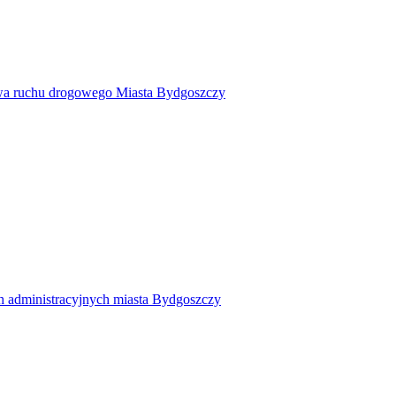
twa ruchu drogowego Miasta Bydgoszczy
h administracyjnych miasta Bydgoszczy