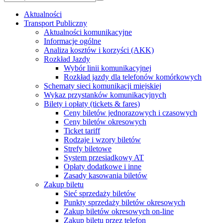
Aktualności
Transport Publiczny
Aktualności komunikacyjne
Informacje ogólne
Analiza kosztów i korzyści (AKK)
Rozkład Jazdy
Wybór linii komunikacyjnej
Rozkład jazdy dla telefonów komórkowych
Schematy sieci komunikacji miejskiej
Wykaz przystanków komunikacyjnych
Bilety i opłaty (tickets & fares)
Ceny biletów jednorazowych i czasowych
Ceny biletów okresowych
Ticket tariff
Rodzaje i wzory biletów
Strefy biletowe
System przesiadkowy AT
Opłaty dodatkowe i inne
Zasady kasowania biletów
Zakup biletu
Sieć sprzedaży biletów
Punkty sprzedaży biletów okresowych
Zakup biletów okresowych on-line
Zakup biletu przez telefon