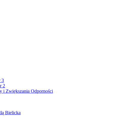
 3
r 2
 i Zwiększania Odporności
lą Bielicka