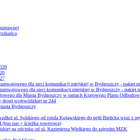
osprawnej
eszkańca
2020
020
027
mwajowego dla sieci komunikacji miejskiej w Bydgoszczy - pakiet nr
amwajowego dla sieci komunikacji miejskiej w Bydgoszczy - pakiet n
jowego dla Miasta Bydgoszczy w ramach Krajowego Planu Odbudowy
 drogi wojewódzkiej nr 244
miasta Bydgoszczy
ż ul. Solskiego od ronda Kujawskiego do pętli Bielicka wraz z pęt
 (bus pas + ścieżka rowerowa)
skiej na odcinku od ul. Kazimierza Wielkiego do zajezdni MZK