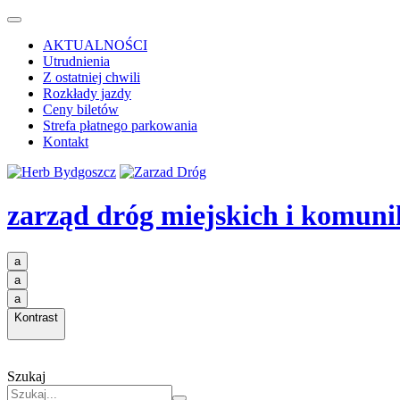
AKTUALNOŚCI
Utrudnienia
Z ostatniej chwili
Rozkłady jazdy
Ceny biletów
Strefa płatnego parkowania
Kontakt
zarząd dróg miejskich i komuni
a
a
a
Kontrast
Szukaj