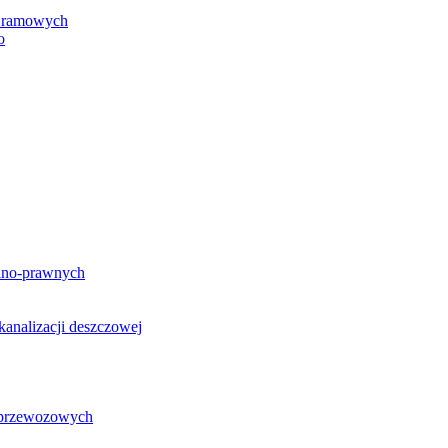
h ramowych
o
lno-prawnych
analizacji deszczowej
g przewozowych