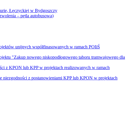
Curie, Łęczyckiej w Bydgoszczy
yzwolenia – pętla autobusowa)
rojektów unijnych współfinasowanych w ramach POIiŚ
projektu "Zakup nowego niskopodłogowego taboru tramwajowego dla
ości z KPON lub KPP w projektach realizowanych w ramach
nie niezgodności z postanowieniami KPP lub KPON w projektach