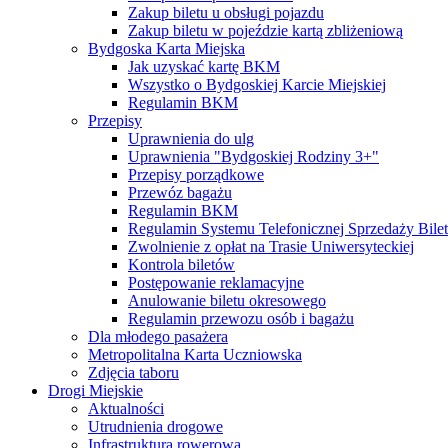
Zakup biletu u obsługi pojazdu
Zakup biletu w pojeździe kartą zbliżeniową
Bydgoska Karta Miejska
Jak uzyskać kartę BKM
Wszystko o Bydgoskiej Karcie Miejskiej
Regulamin BKM
Przepisy
Uprawnienia do ulg
Uprawnienia "Bydgoskiej Rodziny 3+"
Przepisy porządkowe
Przewóz bagażu
Regulamin BKM
Regulamin Systemu Telefonicznej Sprzedaży Bile
Zwolnienie z opłat na Trasie Uniwersyteckiej
Kontrola biletów
Postępowanie reklamacyjne
Anulowanie biletu okresowego
Regulamin przewozu osób i bagażu
Dla młodego pasażera
Metropolitalna Karta Uczniowska
Zdjęcia taboru
Drogi Miejskie
Aktualności
Utrudnienia drogowe
Infrastruktura rowerowa