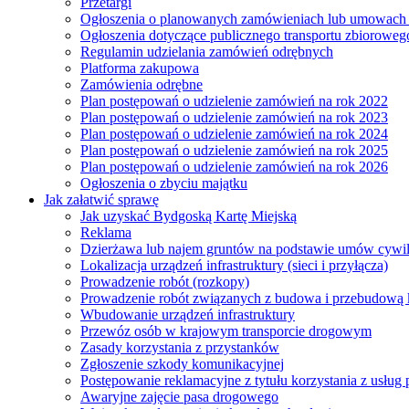
Przetargi
Ogłoszenia o planowanych zamówieniach lub umowac
Ogłoszenia dotyczące publicznego transportu zbioroweg
Regulamin udzielania zamówień odrębnych
Platforma zakupowa
Zamówienia odrębne
Plan postępowań o udzielenie zamówień na rok 2022
Plan postępowań o udzielenie zamówień na rok 2023
Plan postępowań o udzielenie zamówień na rok 2024
Plan postępowań o udzielenie zamówień na rok 2025
Plan postępowań o udzielenie zamówień na rok 2026
Ogłoszenia o zbyciu majątku
Jak załatwić sprawę
Jak uzyskać Bydgoską Kartę Miejską
Reklama
Dzierżawa lub najem gruntów na podstawie umów cywi
Lokalizacja urządzeń infrastruktury (sieci i przyłącza)
Prowadzenie robót (rozkopy)
Prowadzenie robót związanych z budowa i przebudową k
Wbudowanie urządzeń infrastruktury
Przewóz osób w krajowym transporcie drogowym
Zasady korzystania z przystanków
Zgłoszenie szkody komunikacyjnej
Postępowanie reklamacyjne z tytułu korzystania z usłu
Awaryjne zajęcie pasa drogowego