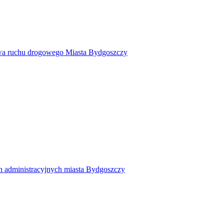
twa ruchu drogowego Miasta Bydgoszczy
h administracyjnych miasta Bydgoszczy