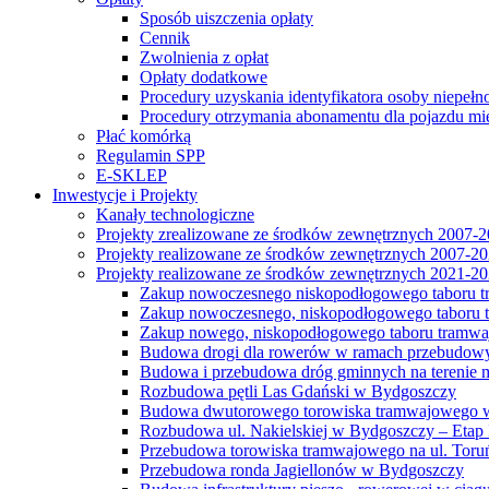
Sposób uiszczenia opłaty
Cennik
Zwolnienia z opłat
Opłaty dodatkowe
Procedury uzyskania identyfikatora osoby niepełn
Procedury otrzymania abonamentu dla pojazdu mi
Płać komórką
Regulamin SPP
E-SKLEP
Inwestycje i Projekty
Kanały technologiczne
Projekty zrealizowane ze środków zewnętrznych 2007-
Projekty realizowane ze środków zewnętrznych 2007-2
Projekty realizowane ze środków zewnętrznych 2021-2
Zakup nowoczesnego niskopodłogowego taboru tra
Zakup nowoczesnego, niskopodłogowego taboru tr
Zakup nowego, niskopodłogowego taboru tramwa
Budowa drogi dla rowerów w ramach przebudowy
Budowa i przebudowa dróg gminnych na terenie 
Rozbudowa pętli Las Gdański w Bydgoszczy
Budowa dwutorowego torowiska tramwajowego wzdłu
Rozbudowa ul. Nakielskiej w Bydgoszczy – Etap I
Przebudowa torowiska tramwajowego na ul. Toruń
Przebudowa ronda Jagiellonów w Bydgoszczy