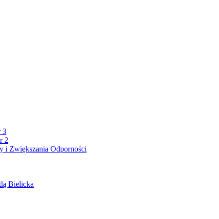
 3
r 2
 i Zwiększania Odporności
lą Bielicka