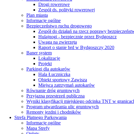
Drogi rowerowe
Zespół ds. polityki rowerowej
Plan miasta
Informacje ogólne
Bezpieczeństwo ruchu drogowego
Zespół do działań na rzecz poprawy bezpieczeńs
Hulajnogi - bezpiecznie przez Bydgoszcz
Uwaga na zwierzęta
Raport o stanie brd w Bydgoszczy 2020
Baner system
Lokalizacje
Projekt
Parkingi dla autokarów
Hala Łuczniczka
Obiekt sportowy Zawisza
Miejsca zatrzymań autokarów
Równanie dróg gruntowych
Przyjazna przestrzeń publiczna
Wyniki klasyfikacji miejskiego odcinka TNT w granicac
Program utwardzania ulic gruntowych
Remonty jezdni i chodników
Strefa Płatnego Parkowania
Informacje ogólne
Mapa Strefy
Opłaty