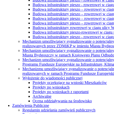
Budowa infrastruktury pieszo - rowerowej w ciąg
Budowa infrastruktury pieszo - rowerowej w ciąg
Budowa infrastruktury pieszo – rowerowej w ciąg
Budowa infrastruktury pieszo – rowerowej w ciągu
Budowa infrastruktury pieszo – rowerowej w ciągu
Budowa infrastruktury pieszo – rowerowej w ciągu
Budowa infrastruktury rowerowej w ciągu ulicy 
Budowa infrastruktury pieszo-rowerowej w ciągu u
Budowa infrastruktury pieszo - rowerowej w ciągu 
Mechanizm umożliwiający sygnalizowanie o potencjaln
realizowanych przez ZDMiKP w imieniu Miasta Bydgo
Mechanizm umożliwiający sygnalizowanie o potencjaln
Miasta Bydgoszczy w ramach Krajowego Planu Odbudo
Mechanizm umożliwiający sygnalizowanie o potencjaln
Programu Fundusze Europejskie na Infrastrukturę, Klim
Mechanizmu umożliwiający sygnalizowanie o potencjaln
realizowanych w ramach Programu Fundusze Europejskie
Wyłożenie do wiadomości publicznej
Projekty oczekujące na wnioski Mieszkańców
Projekty po wnioskach
Projekty po wnioskach z raportami
Archiwalne
Ocena oddziaływania na środowisko
Zamówienia Publiczne
Regulamin udzielania zamówień publicznych