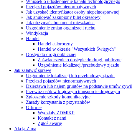
Wniosek o udostępnienie kanału technologicznego
Przejazd pojazdów nienormatywnych
Jak uzyskać identyfikator osoby niepełnosprawnej
Jak anulować zakupiony bilet okresowy
Jak otrzymać abonament mieszkańca
Uzgodnienie zmian organizacji ruchu
Windykacja
Handel
Handel całoroczny
Handel w okresie "Wszystkich Świętych"
Dostęp do drogi publicznej
Zaświadczenie o dostępie do drogi publicznej
Uzgodnienie lokalizacji/przebudowy zjazdu
Jak załatwić sprawę
Uzgodnienie lokalizacji lub przebudowy zjazdu
Przejazd pojazdów nienormatywnych
Dzierżawa lub najem gruntów na podstawie umów cywi
Przewóz osób w krajowym transporcie drogowym
Zgłoszenie szkody komunikacyjnej
Zasady korzystania z przystanków
O firmie
Wydziały ZDMiKP
Kontakt z nami
Zgłoś awarię
Akcja Zima