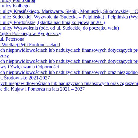
u ulicy Pod Skarpą
u ulicy Kolbego
u ulicy Krasińskiego, Markwarta, Sieńki, Moniuszki, Skłodowskiej – 
 ulic: Sudeckiej, Wyzwolenia (Sudecka – Pelplińska) i Pelplińska (W
 ulicy Fordońskiej (kładka nad linią kolejową nr 201)
 ulicy Wyzwolenia (odc. od ul. Sudeckiej do początku wału)
Wojska Polskiego w Bydgoszczy
l. Petersona
Wielkiej Pętli Fordonu - etap I
ych nieprawidłowościach lub nadużyciach finansowych dotyczących p
szczy
ych nieprawidłowościach lub nadużyciach finansowych dotyczących 
wy i Zwiększania Odporności
ych nieprawidłowościach lub nadużyciach finansowych oraz niezgodn
at, Środowisko 2021-2027
ych nieprawidłowościach lub nadużyciach finansowych oraz zgłosze
 dla Kujaw i Pomorza na lata 2021 – 2027