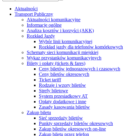
Aktualności
Transport Publiczny
Aktualności komunikacyjne
Informacje ogólne
Analiza kosztów i korzyści (AKK)
Rozkład Jazdy
Wybór linii komunikacyjnej
Rozkład jazdy dla telefonów komórkowych
Schematy sieci komunikacji miejskiej
Wykaz przystanków komunikacyjnych
Bilety i opłaty (tickets & fares)
Ceny biletów jednorazowych i czasowych
Ceny biletów okresowych
Ticket tariff
Rodzaje i wzory biletów
Strefy biletowe
System przesiadkowy AT
Opłaty dodatkowe i inne
Zasady kasowania biletów
Zakup biletu
Sieć sprzedaży biletów
Punkty sprzedaży biletów okresowych
Zakup biletów okresowych on-line
Zakup biletu przez telefon