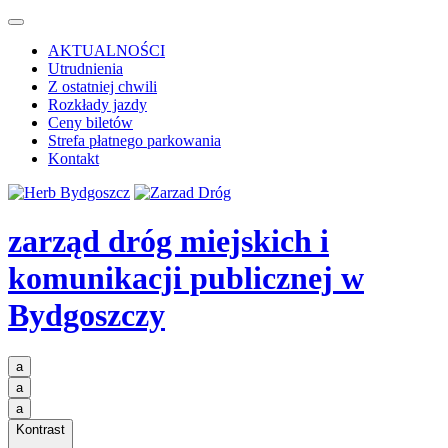
AKTUALNOŚCI
Utrudnienia
Z ostatniej chwili
Rozkłady jazdy
Ceny biletów
Strefa płatnego parkowania
Kontakt
zarząd dróg miejskich i
komunikacji publicznej
w
Bydgoszczy
a
a
a
Kontrast