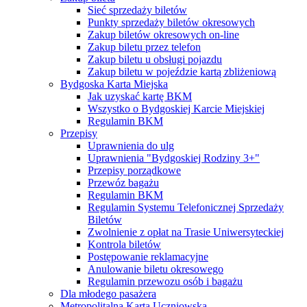
Sieć sprzedaży biletów
Punkty sprzedaży biletów okresowych
Zakup biletów okresowych on-line
Zakup biletu przez telefon
Zakup biletu u obsługi pojazdu
Zakup biletu w pojeździe kartą zbliżeniową
Bydgoska Karta Miejska
Jak uzyskać kartę BKM
Wszystko o Bydgoskiej Karcie Miejskiej
Regulamin BKM
Przepisy
Uprawnienia do ulg
Uprawnienia "Bydgoskiej Rodziny 3+"
Przepisy porządkowe
Przewóz bagażu
Regulamin BKM
Regulamin Systemu Telefonicznej Sprzedaży
Biletów
Zwolnienie z opłat na Trasie Uniwersyteckiej
Kontrola biletów
Postępowanie reklamacyjne
Anulowanie biletu okresowego
Regulamin przewozu osób i bagażu
Dla młodego pasażera
Metropolitalna Karta Uczniowska