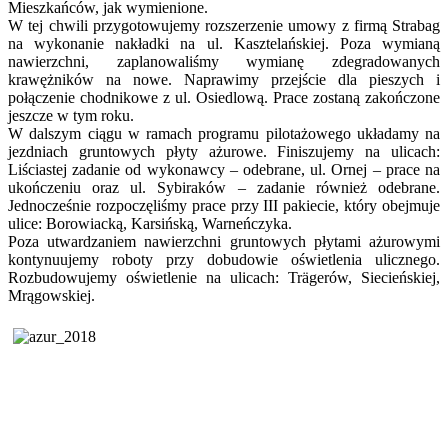
Mieszkańców, jak wymienione.
W tej chwili przygotowujemy rozszerzenie umowy z firmą Strabag
na wykonanie nakładki na ul. Kasztelańskiej. Poza wymianą
nawierzchni, zaplanowaliśmy wymianę zdegradowanych
krawężników na nowe. Naprawimy przejście dla pieszych i
połączenie chodnikowe z ul. Osiedlową. Prace zostaną zakończone
jeszcze w tym roku.
W dalszym ciągu w ramach programu pilotażowego układamy na
jezdniach gruntowych płyty ażurowe. Finiszujemy na ulicach:
Liściastej zadanie od wykonawcy – odebrane, ul. Ornej – prace na
ukończeniu oraz ul. Sybiraków – zadanie również odebrane.
Jednocześnie rozpoczęliśmy prace przy III pakiecie, który obejmuje
ulice: Borowiacką, Karsińską, Warneńczyka.
Poza utwardzaniem nawierzchni gruntowych płytami ażurowymi
kontynuujemy roboty przy dobudowie oświetlenia ulicznego.
Rozbudowujemy oświetlenie na ulicach: Trägerów, Siecieńskiej,
Mrągowskiej.