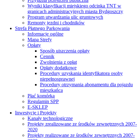
Przyjazna przestrzeń publiczna
Wyniki klasyfikacji miejskiego odcinka TNT w
granicach administracyjnych miasta Bydgoszczy
Program utwardzania ulic gruntowych
Remonty jezdni i chodników
Strefa Płatnego Parkowania
Informacje ogólne
Mapa Strefy
Opłaty
Sposób uiszczenia opłaty
Cennik
Zwolnienia z opłat
Opłaty dodatkowe
Procedury uzyskania identyfikatora osoby
niepełnosprawnej
Procedury otrzymania abonamentu dla pojazdu
mieszkańca
Płać komórką
Regulamin SPP
E-SKLEP
Inwestycje i Projekty
Kanały technologiczne
Projekty zrealizowane ze środków zewnętrznych 2007-
2020
Projekty realizowane ze środków zewnętrznych 2007-