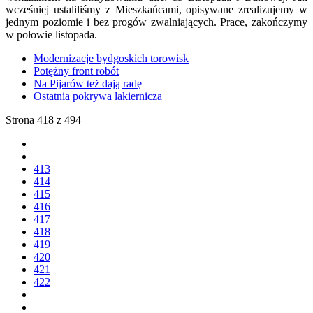
wcześniej ustaliliśmy z Mieszkańcami, opisywane zrealizujemy w
jednym poziomie i bez progów zwalniających. Prace, zakończymy
w połowie listopada.
Modernizacje bydgoskich torowisk
Potężny front robót
Na Pijarów też dają radę
Ostatnia pokrywa lakiernicza
Strona 418 z 494
413
414
415
416
417
418
419
420
421
422