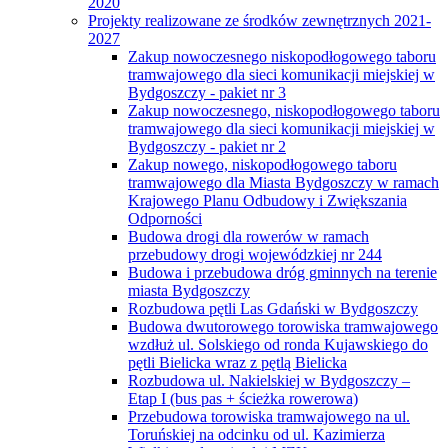
2020
Projekty realizowane ze środków zewnętrznych 2021-
2027
Zakup nowoczesnego niskopodłogowego taboru
tramwajowego dla sieci komunikacji miejskiej w
Bydgoszczy - pakiet nr 3
Zakup nowoczesnego, niskopodłogowego taboru
tramwajowego dla sieci komunikacji miejskiej w
Bydgoszczy - pakiet nr 2
Zakup nowego, niskopodłogowego taboru
tramwajowego dla Miasta Bydgoszczy w ramach
Krajowego Planu Odbudowy i Zwiększania
Odporności
Budowa drogi dla rowerów w ramach
przebudowy drogi wojewódzkiej nr 244
Budowa i przebudowa dróg gminnych na terenie
miasta Bydgoszczy
Rozbudowa pętli Las Gdański w Bydgoszczy
Budowa dwutorowego torowiska tramwajowego
wzdłuż ul. Solskiego od ronda Kujawskiego do
pętli Bielicka wraz z pętlą Bielicka
Rozbudowa ul. Nakielskiej w Bydgoszczy –
Etap I (bus pas + ścieżka rowerowa)
Przebudowa torowiska tramwajowego na ul.
Toruńskiej na odcinku od ul. Kazimierza