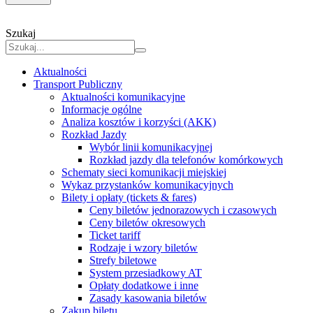
Szukaj
Aktualności
Transport Publiczny
Aktualności komunikacyjne
Informacje ogólne
Analiza kosztów i korzyści (AKK)
Rozkład Jazdy
Wybór linii komunikacyjnej
Rozkład jazdy dla telefonów komórkowych
Schematy sieci komunikacji miejskiej
Wykaz przystanków komunikacyjnych
Bilety i opłaty (tickets & fares)
Ceny biletów jednorazowych i czasowych
Ceny biletów okresowych
Ticket tariff
Rodzaje i wzory biletów
Strefy biletowe
System przesiadkowy AT
Opłaty dodatkowe i inne
Zasady kasowania biletów
Zakup biletu