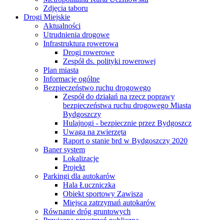
Zdjęcia taboru
Drogi Miejskie
Aktualności
Utrudnienia drogowe
Infrastruktura rowerowa
Drogi rowerowe
Zespół ds. polityki rowerowej
Plan miasta
Informacje ogólne
Bezpieczeństwo ruchu drogowego
Zespół do działań na rzecz poprawy
bezpieczeństwa ruchu drogowego Miasta
Bydgoszczy
Hulajnogi - bezpiecznie przez Bydgoszcz
Uwaga na zwierzęta
Raport o stanie brd w Bydgoszczy 2020
Baner system
Lokalizacje
Projekt
Parkingi dla autokarów
Hala Łuczniczka
Obiekt sportowy Zawisza
Miejsca zatrzymań autokarów
Równanie dróg gruntowych