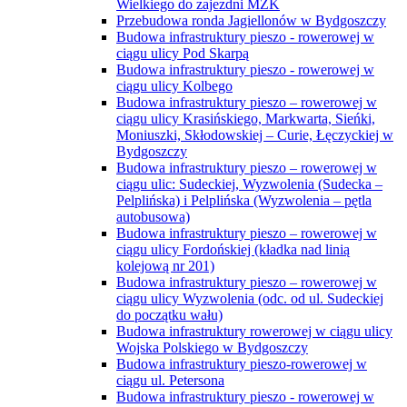
Wielkiego do zajezdni MZK
Przebudowa ronda Jagiellonów w Bydgoszczy
Budowa infrastruktury pieszo - rowerowej w
ciągu ulicy Pod Skarpą
Budowa infrastruktury pieszo - rowerowej w
ciągu ulicy Kolbego
Budowa infrastruktury pieszo – rowerowej w
ciągu ulicy Krasińskiego, Markwarta, Sieńki,
Moniuszki, Skłodowskiej – Curie, Łęczyckiej w
Bydgoszczy
Budowa infrastruktury pieszo – rowerowej w
ciągu ulic: Sudeckiej, Wyzwolenia (Sudecka –
Pelplińska) i Pelplińska (Wyzwolenia – pętla
autobusowa)
Budowa infrastruktury pieszo – rowerowej w
ciągu ulicy Fordońskiej (kładka nad linią
kolejową nr 201)
Budowa infrastruktury pieszo – rowerowej w
ciągu ulicy Wyzwolenia (odc. od ul. Sudeckiej
do początku wału)
Budowa infrastruktury rowerowej w ciągu ulicy
Wojska Polskiego w Bydgoszczy
Budowa infrastruktury pieszo-rowerowej w
ciągu ul. Petersona
Budowa infrastruktury pieszo - rowerowej w