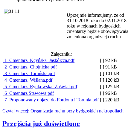
Uprzejmie informujemy, że od
31.10.2018 roku do 02.11.2018
roku w rejonach bydgoskich
cmentarzy będzie obowiązywała
zmieniona organizacja ruchu.
Załączniki:
1_Cmentarz_Kcyńska_Jaskółcza.pdf
[ ]
92 kB
2_Cmentarz_Chojnicka.pdf
[ ]
91 kB
3_Cmentarz_Toruńska.pdf
[ ]
101 kB
4_Cmentarz_Wiślana.pdf
[ ]
120 kB
5_Cmentarz_Rynkowska_Zaświat.pdf
[ ]
125 kB
6_Cmentarz Stawowa.pdf
[ ]
96 kB
7_Proponowany objazd do Fordonu i Torunia.pdf
[ ]
220 kB
Czytaj więcej: Organizacja ruchu przy bydgoskich nekropoliach
Przejścia już doświetlone