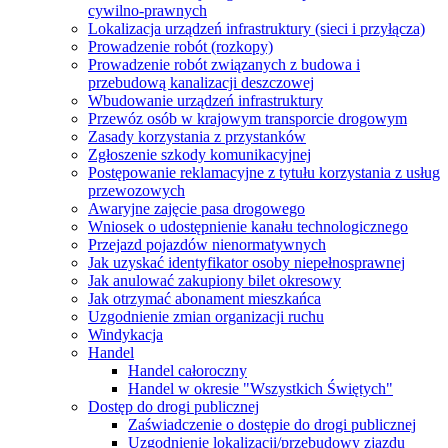
cywilno-prawnych
Lokalizacja urządzeń infrastruktury (sieci i przyłącza)
Prowadzenie robót (rozkopy)
Prowadzenie robót związanych z budowa i
przebudową kanalizacji deszczowej
Wbudowanie urządzeń infrastruktury
Przewóz osób w krajowym transporcie drogowym
Zasady korzystania z przystanków
Zgłoszenie szkody komunikacyjnej
Postępowanie reklamacyjne z tytułu korzystania z usług
przewozowych
Awaryjne zajęcie pasa drogowego
Wniosek o udostępnienie kanału technologicznego
Przejazd pojazdów nienormatywnych
Jak uzyskać identyfikator osoby niepełnosprawnej
Jak anulować zakupiony bilet okresowy
Jak otrzymać abonament mieszkańca
Uzgodnienie zmian organizacji ruchu
Windykacja
Handel
Handel całoroczny
Handel w okresie "Wszystkich Świętych"
Dostęp do drogi publicznej
Zaświadczenie o dostępie do drogi publicznej
Uzgodnienie lokalizacji/przebudowy zjazdu