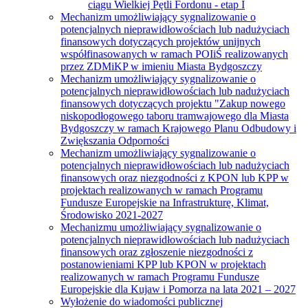
ciągu Wielkiej Pętli Fordonu - etap I
Mechanizm umożliwiający sygnalizowanie o
potencjalnych nieprawidłowościach lub nadużyciach
finansowych dotyczących projektów unijnych
współfinasowanych w ramach POIiŚ realizowanych
przez ZDMiKP w imieniu Miasta Bydgoszczy
Mechanizm umożliwiający sygnalizowanie o
potencjalnych nieprawidłowościach lub nadużyciach
finansowych dotyczących projektu "Zakup nowego
niskopodłogowego taboru tramwajowego dla Miasta
Bydgoszczy w ramach Krajowego Planu Odbudowy i
Zwiększania Odporności
Mechanizm umożliwiający sygnalizowanie o
potencjalnych nieprawidłowościach lub nadużyciach
finansowych oraz niezgodności z KPON lub KPP w
projektach realizowanych w ramach Programu
Fundusze Europejskie na Infrastrukturę, Klimat,
Środowisko 2021-2027
Mechanizmu umożliwiający sygnalizowanie o
potencjalnych nieprawidłowościach lub nadużyciach
finansowych oraz zgłoszenie niezgodności z
postanowieniami KPP lub KPON w projektach
realizowanych w ramach Programu Fundusze
Europejskie dla Kujaw i Pomorza na lata 2021 – 2027
Wyłożenie do wiadomości publicznej