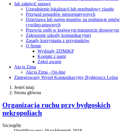
Jak załatwić sprawę
Uzgodnienie lokalizacji lub przebudowy zjazdu
Przejazd pojazdów nienormatywnych
Dzierżawa lub najem gruntów na podstawie umów
cywilno-prawnych
Przewóz osób w krajowym transporcie drogowym
Zgłoszenie szkody komunikacyjnej
Zasady korzystania z przystanków
O firmie
Wydziały ZDMiKP
Kontakt z nami
Zgłoś awarię
Akcja Zima
Akcja Zima - On-line
Zintegrowany Węzeł Komunikacyjny Bydgoszcz Leśna
Jesteś tutaj:
Strona główna
Organizacja ruchu przy bydgoskich
nekropoliach
Szczegóły
Opublikowano: 19 październik 2018