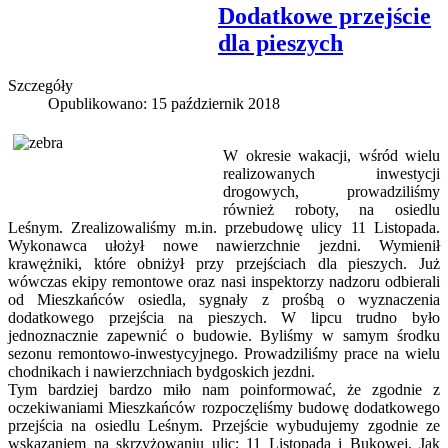
Dodatkowe przejście
dla pieszych
Szczegóły
Opublikowano: 15 październik 2018
W okresie wakacji, wśród wielu
realizowanych inwestycji
drogowych, prowadziliśmy
również roboty, na osiedlu
Leśnym. Zrealizowaliśmy m.in. przebudowę ulicy 11 Listopada.
Wykonawca ułożył nowe nawierzchnie jezdni. Wymienił
krawężniki, które obniżył przy przejściach dla pieszych. Już
wówczas ekipy remontowe oraz nasi inspektorzy nadzoru odbierali
od Mieszkańców osiedla, sygnały z prośbą o wyznaczenia
dodatkowego przejścia na pieszych. W lipcu trudno było
jednoznacznie zapewnić o budowie. Byliśmy w samym środku
sezonu remontowo-inwestycyjnego. Prowadziliśmy prace na wielu
chodnikach i nawierzchniach bydgoskich jezdni.
Tym bardziej bardzo miło nam poinformować, że zgodnie z
oczekiwaniami Mieszkańców rozpoczęliśmy budowę dodatkowego
przejścia na osiedlu Leśnym. Przejście wybudujemy zgodnie ze
wskazaniem na skrzyżowaniu ulic: 11 Listopada i Bukowej. Jak