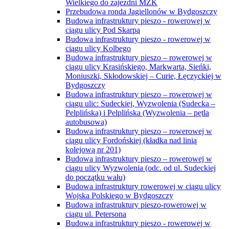
Wielkiego do zajezdni MZK
Przebudowa ronda Jagiellonów w Bydgoszczy
Budowa infrastruktury pieszo - rowerowej w
ciągu ulicy Pod Skarpą
Budowa infrastruktury pieszo - rowerowej w
ciągu ulicy Kolbego
Budowa infrastruktury pieszo – rowerowej w
ciągu ulicy Krasińskiego, Markwarta, Sieńki,
Moniuszki, Skłodowskiej – Curie, Łęczyckiej w
Bydgoszczy
Budowa infrastruktury pieszo – rowerowej w
ciągu ulic: Sudeckiej, Wyzwolenia (Sudecka –
Pelplińska) i Pelplińska (Wyzwolenia – pętla
autobusowa)
Budowa infrastruktury pieszo – rowerowej w
ciągu ulicy Fordońskiej (kładka nad linią
kolejową nr 201)
Budowa infrastruktury pieszo – rowerowej w
ciągu ulicy Wyzwolenia (odc. od ul. Sudeckiej
do początku wału)
Budowa infrastruktury rowerowej w ciągu ulicy
Wojska Polskiego w Bydgoszczy
Budowa infrastruktury pieszo-rowerowej w
ciągu ul. Petersona
Budowa infrastruktury pieszo - rowerowej w