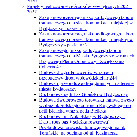
2020
Projekty realizowane ze środków zewnętrznych 2021-
2027
Zakup nowoczesnego niskopodłogowego taboru
tramwajowego dla sieci komunikacji miejskiej w
Bydgoszczy - pakiet nr 3
Zakup nowoczesnego, niskopodłogowego taboru
tramwajowego dla sieci komunikacji miejskiej w
Bydgoszczy - pakiet nr 2
Zakup nowego, niskopodłogowego taboru
tramwajowego dla Miasta Bydgoszczy w ramach
Krajowego Planu Odbudowy i Zwiększania
Odporności
Budowa drogi dla rowerów w ramach
przebudowy drogi wojewódzkiej nr 244
Budowa i przebudowa dróg gminnych na terenie
miasta Bydgoszczy
Rozbudowa pętli Las Gdański w Bydgoszczy
Budowa dwutorowego torowiska tramwajowego
wzdłuż ul. Solskiego od ronda Kujawskiego do
pętli Bielicka wraz z pętlą Bielicka
Rozbudowa ul. Nakielskiej w Bydgoszczy –
Etap I (bus pas + ścieżka rowerowa)
Przebudowa torowiska tramwajowego na ul.
Toruńskiej na odcinku od ul. Kazimierza