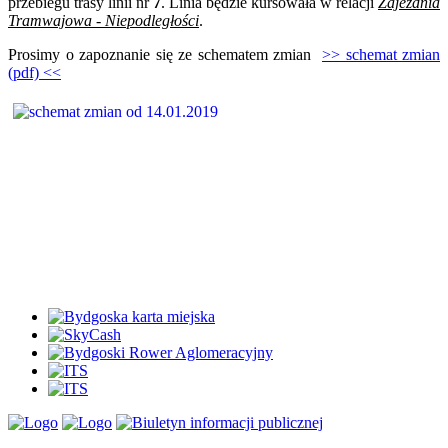
przebiegu trasy linii nr
7
. Linia będzie kursowała w relacji
Zajezdnia
Tramwajowa - Niepodległości
.
Prosimy o zapoznanie się ze schematem zmian
>> schemat zmian
(pdf) <<