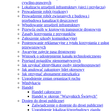
cywilno-prawnych
Lokalizacja urządzeń infrastruktury (sieci i przyłącza)
Prowadzenie robót (rozkopy)
Prowadzenie robót związanych z budowa i
przebudową kanalizacji deszczowej
Wbudowanie urządzeń infrastruktury
Przewóz osób w krajowym transporcie drogowym
Zasady korzystania z przystanków
Zgłoszenie szkody komunikacyjnej
Postępowanie reklamacyjne z tytułu korzystania z usług
przewozowych
Awaryjne zajęcie pasa drogowego
Wniosek o udostępnienie kanału technologicznego
Przejazd pojazdów nienormatywnych
Jak uzyskać identyfikator osoby niepełnosprawnej
Jak anulować zakupiony bilet okresowy
Jak otrzymać abonament mieszkańca
Uzgodnienie zmian organizacji ruchu
Windykacja
Handel
Handel całoroczny
Handel w okresie "Wszystkich Świętych"
Dostęp do drogi publicznej
Zaświadczenie o dostępie do drogi publicznej
Uzgodnienie lokalizacji/przebudowy zjazdu