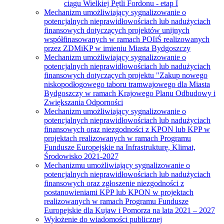
ciągu Wielkiej Pętli Fordonu - etap I
Mechanizm umożliwiający sygnalizowanie o
potencjalnych nieprawidłowościach lub nadużyciach
finansowych dotyczących projektów unijnych
współfinasowanych w ramach POIiŚ realizowanych
przez ZDMiKP w imieniu Miasta Bydgoszczy
Mechanizm umożliwiający sygnalizowanie o
potencjalnych nieprawidłowościach lub nadużyciach
finansowych dotyczących projektu "Zakup nowego
niskopodłogowego taboru tramwajowego dla Miasta
Bydgoszczy w ramach Krajowego Planu Odbudowy i
Zwiększania Odporności
Mechanizm umożliwiający sygnalizowanie o
potencjalnych nieprawidłowościach lub nadużyciach
finansowych oraz niezgodności z KPON lub KPP w
projektach realizowanych w ramach Programu
Fundusze Europejskie na Infrastrukturę, Klimat,
Środowisko 2021-2027
Mechanizmu umożliwiający sygnalizowanie o
potencjalnych nieprawidłowościach lub nadużyciach
finansowych oraz zgłoszenie niezgodności z
postanowieniami KPP lub KPON w projektach
realizowanych w ramach Programu Fundusze
Europejskie dla Kujaw i Pomorza na lata 2021 – 2027
Wyłożenie do wiadomości publicznej