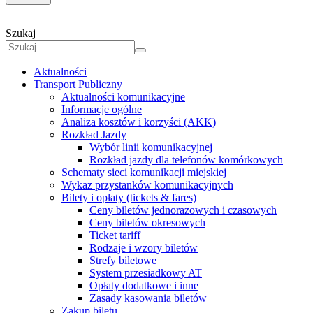
Szukaj
Aktualności
Transport Publiczny
Aktualności komunikacyjne
Informacje ogólne
Analiza kosztów i korzyści (AKK)
Rozkład Jazdy
Wybór linii komunikacyjnej
Rozkład jazdy dla telefonów komórkowych
Schematy sieci komunikacji miejskiej
Wykaz przystanków komunikacyjnych
Bilety i opłaty (tickets & fares)
Ceny biletów jednorazowych i czasowych
Ceny biletów okresowych
Ticket tariff
Rodzaje i wzory biletów
Strefy biletowe
System przesiadkowy AT
Opłaty dodatkowe i inne
Zasady kasowania biletów
Zakup biletu