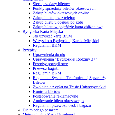
Sieć sprzedaży biletów
Punkty sprzedaży biletów okresowych
Zakup biletów okresowych on-line
Zakup biletu przez telefon
Zakup biletu u obsługi pojazdu
Zakup biletu w pojeździe kartą zbliżeniową
Bydgoska Karta Miejska
Jak uzyskać kartę BKM
Wszystko o Bydgoskiej Karcie Miejskiej
Regulamin BKM
Przepisy
Uprawnienia do ulg
Uprawnienia "Bydgoskiej Rodziny 3+"
Przepisy porządkowe
Przewóz bagażu
Regulamin BKM
Regulamin Systemu Telefonicznej Sprzedaży
Biletów
Zwolnienie z opłat na Trasie Uniwersyteckiej
Kontrola biletów
Postępowanie reklamacyjne
Anulowanie biletu okresowego
Regulamin przewozu osób i bagażu
Dla młodego pasażera
Metropolitalna Karta Uczniowska