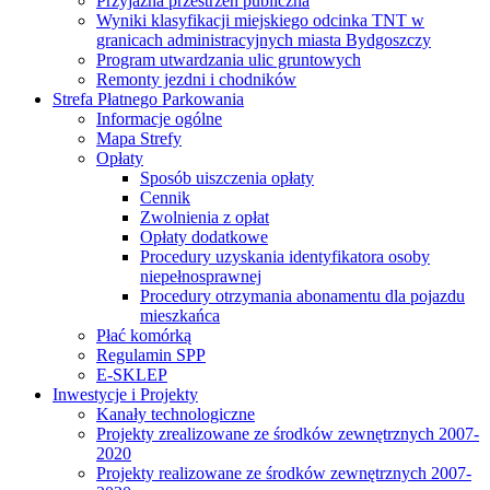
Przyjazna przestrzeń publiczna
Wyniki klasyfikacji miejskiego odcinka TNT w
granicach administracyjnych miasta Bydgoszczy
Program utwardzania ulic gruntowych
Remonty jezdni i chodników
Strefa Płatnego Parkowania
Informacje ogólne
Mapa Strefy
Opłaty
Sposób uiszczenia opłaty
Cennik
Zwolnienia z opłat
Opłaty dodatkowe
Procedury uzyskania identyfikatora osoby
niepełnosprawnej
Procedury otrzymania abonamentu dla pojazdu
mieszkańca
Płać komórką
Regulamin SPP
E-SKLEP
Inwestycje i Projekty
Kanały technologiczne
Projekty zrealizowane ze środków zewnętrznych 2007-
2020
Projekty realizowane ze środków zewnętrznych 2007-