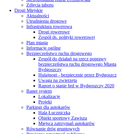
Zdjęcia taboru
Drogi Miejskie
Aktualności
Utrudnienia drogowe
Infrastruktura rowerowa
Drogi rowerowe
Zespół ds. polityki rowerowej
Plan miasta
Informacje ogólne
Bezpieczeństwo ruchu drogowego
Zespół do działań na rzecz poprawy
bezpieczeństwa ruchu drogowego Miasta
Bydgoszczy
Hulajnogi - bezpiecznie przez Bydgoszcz
Uwaga na zwierzęta
Raport o stanie brd w Bydgoszczy 2020
Baner system
Lokalizacje
Projekt
Parkingi dla autokarów
Hala Łuczniczka
Obiekt sportowy Zawisza
Miejsca zatrzymań autokarów
Równanie dróg gruntowych