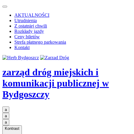
AKTUALNOŚCI
Utrudnienia
Z ostatniej chwili
Rozkłady jazdy
Ceny biletów
Strefa płatnego parkowania
Kontakt
zarząd dróg miejskich i
komunikacji publicznej
w
Bydgoszczy
a
a
a
Kontrast