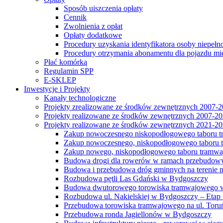
Sposób uiszczenia opłaty
Cennik
Zwolnienia z opłat
Opłaty dodatkowe
Procedury uzyskania identyfikatora osoby niepełn
Procedury otrzymania abonamentu dla pojazdu mi
Płać komórką
Regulamin SPP
E-SKLEP
Inwestycje i Projekty
Kanały technologiczne
Projekty zrealizowane ze środków zewnętrznych 2007-
Projekty realizowane ze środków zewnętrznych 2007-2
Projekty realizowane ze środków zewnętrznych 2021-2
Zakup nowoczesnego niskopodłogowego taboru tra
Zakup nowoczesnego, niskopodłogowego taboru tr
Zakup nowego, niskopodłogowego taboru tramwa
Budowa drogi dla rowerów w ramach przebudowy
Budowa i przebudowa dróg gminnych na terenie 
Rozbudowa pętli Las Gdański w Bydgoszczy
Budowa dwutorowego torowiska tramwajowego wzdłu
Rozbudowa ul. Nakielskiej w Bydgoszczy – Etap I
Przebudowa torowiska tramwajowego na ul. Toruń
Przebudowa ronda Jagiellonów w Bydgoszczy