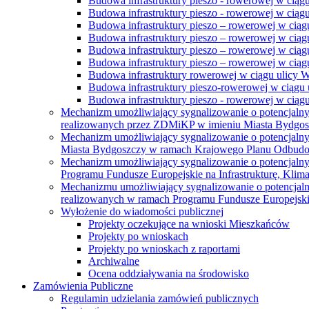
Budowa infrastruktury pieszo - rowerowej w ciąg
Budowa infrastruktury pieszo - rowerowej w ciąg
Budowa infrastruktury pieszo – rowerowej w ciąg
Budowa infrastruktury pieszo – rowerowej w ciągu
Budowa infrastruktury pieszo – rowerowej w ciągu
Budowa infrastruktury pieszo – rowerowej w ciągu
Budowa infrastruktury rowerowej w ciągu ulicy 
Budowa infrastruktury pieszo-rowerowej w ciągu u
Budowa infrastruktury pieszo - rowerowej w ciągu 
Mechanizm umożliwiający sygnalizowanie o potencjaln
realizowanych przez ZDMiKP w imieniu Miasta Bydgo
Mechanizm umożliwiający sygnalizowanie o potencjaln
Miasta Bydgoszczy w ramach Krajowego Planu Odbudo
Mechanizm umożliwiający sygnalizowanie o potencjaln
Programu Fundusze Europejskie na Infrastrukturę, Klim
Mechanizmu umożliwiający sygnalizowanie o potencjaln
realizowanych w ramach Programu Fundusze Europejskie
Wyłożenie do wiadomości publicznej
Projekty oczekujące na wnioski Mieszkańców
Projekty po wnioskach
Projekty po wnioskach z raportami
Archiwalne
Ocena oddziaływania na środowisko
Zamówienia Publiczne
Regulamin udzielania zamówień publicznych