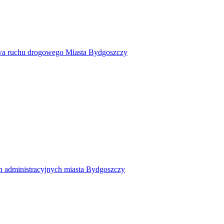
twa ruchu drogowego Miasta Bydgoszczy
h administracyjnych miasta Bydgoszczy