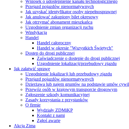
Wniosek o udostępnienie kanału technologicznego
Przejazd pojazdów nienormatywnych
Jak uzyskać identyfikator osoby niepełnosprawnej
Jak anulować zakupiony bilet okresowy
Jak otrzymać abonament mieszkańca
Uzgodnienie zmian organizacji ruchu
Windykacja
Handel
Handel całoroczny
Handel w okresie "Wszystkich Świętych"
Dostęp do drogi publicznej
Zaświadczenie o dostępie do drogi publicznej
Uzgodnienie lokalizacji/przebudowy zjazdu
Jak załatwić sprawę
Uzgodnienie lokalizacji lub przebudowy zjazdu
Przejazd pojazdów nienormatywnych
Dzierżawa lub najem gruntów na podstawie umów cywi
Przewóz osób w krajowym transporcie drogowym
Zgłoszenie szkody komunikacyjnej
Zasady korzystania z przystanków
O firmie
Wydziały ZDMiKP
Kontakt z nami
Zgłoś awarię
Akcja Zima