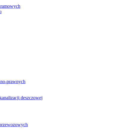
h ramowych
o
lno-prawnych
analizacji deszczowej
g przewozowych