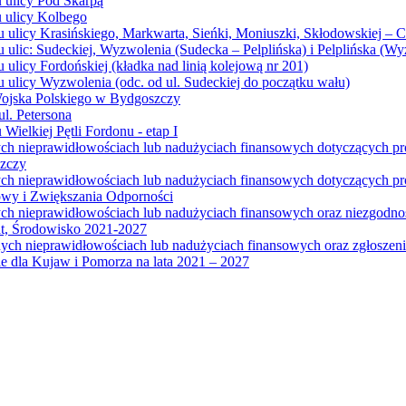
u ulicy Pod Skarpą
u ulicy Kolbego
u ulicy Krasińskiego, Markwarta, Sieńki, Moniuszki, Skłodowskiej – 
 ulic: Sudeckiej, Wyzwolenia (Sudecka – Pelplińska) i Pelplińska (W
 ulicy Fordońskiej (kładka nad linią kolejową nr 201)
 ulicy Wyzwolenia (odc. od ul. Sudeckiej do początku wału)
Wojska Polskiego w Bydgoszczy
l. Petersona
Wielkiej Pętli Fordonu - etap I
ych nieprawidłowościach lub nadużyciach finansowych dotyczących p
szczy
ych nieprawidłowościach lub nadużyciach finansowych dotyczących 
wy i Zwiększania Odporności
ych nieprawidłowościach lub nadużyciach finansowych oraz niezgodn
at, Środowisko 2021-2027
ych nieprawidłowościach lub nadużyciach finansowych oraz zgłosze
 dla Kujaw i Pomorza na lata 2021 – 2027