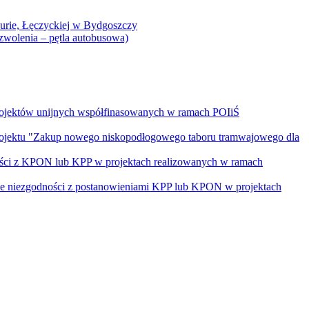
Curie, Łęczyckiej w Bydgoszczy
yzwolenia – pętla autobusowa)
rojektów unijnych współfinasowanych w ramach POIiŚ
projektu "Zakup nowego niskopodłogowego taboru tramwajowego dla
ości z KPON lub KPP w projektach realizowanych w ramach
nie niezgodności z postanowieniami KPP lub KPON w projektach