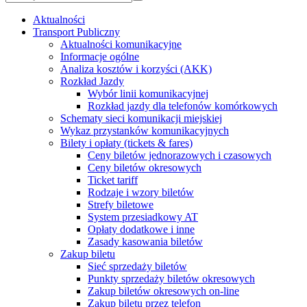
Aktualności
Transport Publiczny
Aktualności komunikacyjne
Informacje ogólne
Analiza kosztów i korzyści (AKK)
Rozkład Jazdy
Wybór linii komunikacyjnej
Rozkład jazdy dla telefonów komórkowych
Schematy sieci komunikacji miejskiej
Wykaz przystanków komunikacyjnych
Bilety i opłaty (tickets & fares)
Ceny biletów jednorazowych i czasowych
Ceny biletów okresowych
Ticket tariff
Rodzaje i wzory biletów
Strefy biletowe
System przesiadkowy AT
Opłaty dodatkowe i inne
Zasady kasowania biletów
Zakup biletu
Sieć sprzedaży biletów
Punkty sprzedaży biletów okresowych
Zakup biletów okresowych on-line
Zakup biletu przez telefon