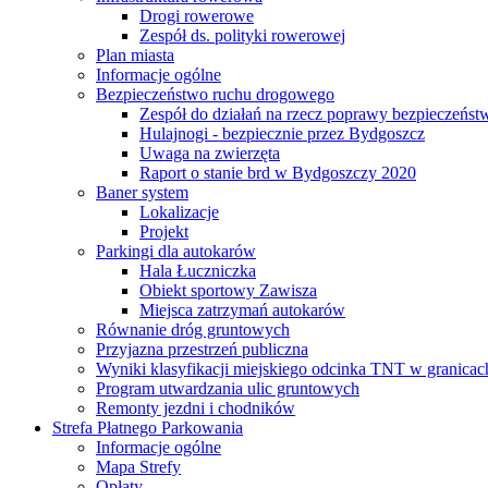
Drogi rowerowe
Zespół ds. polityki rowerowej
Plan miasta
Informacje ogólne
Bezpieczeństwo ruchu drogowego
Zespół do działań na rzecz poprawy bezpieczeńs
Hulajnogi - bezpiecznie przez Bydgoszcz
Uwaga na zwierzęta
Raport o stanie brd w Bydgoszczy 2020
Baner system
Lokalizacje
Projekt
Parkingi dla autokarów
Hala Łuczniczka
Obiekt sportowy Zawisza
Miejsca zatrzymań autokarów
Równanie dróg gruntowych
Przyjazna przestrzeń publiczna
Wyniki klasyfikacji miejskiego odcinka TNT w granicac
Program utwardzania ulic gruntowych
Remonty jezdni i chodników
Strefa Płatnego Parkowania
Informacje ogólne
Mapa Strefy
Opłaty