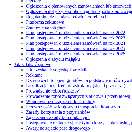
Przetargi
Ogłoszenia o planowanych zamówieniach lub umowac
Ogłoszenia dotyczące publicznego transportu zbioroweg
Regulamin udzielania zamówień odrębnych
Platforma zakupowa
Zamówienia odrębne
Plan postępowań o udzielenie zamówień na rok 2022
Plan postępowań o udzielenie zamówień na rok 2023
Plan postępowań o udzielenie zamówień na rok 2024
Plan postępowań o udzielenie zamówień na rok 2025
Plan postępowań o udzielenie zamówień na rok 2026
Ogłoszenia o zbyciu majątku
Jak załatwić sprawę
Jak uzyskać Bydgoską Kartę Miejską
Reklama
Dzierżawa lub najem gruntów na podstawie umów cywi
Lokalizacja urządzeń infrastruktury (sieci i przyłącza)
Prowadzenie robót (rozkopy)
Prowadzenie robót związanych z budowa i przebudową k
Wbudowanie urządzeń infrastruktury
Przewóz osób w krajowym transporcie drogowym
Zasady korzystania z przystanków
Zgłoszenie szkody komunikacyjnej
Postępowanie reklamacyjne z tytułu korzystania z usłu
Awaryjne zajęcie pasa drogowego