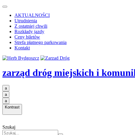
AKTUALNOŚCI
Utrudnienia
Z ostatniej chwili
Rozkłady jazdy
Ceny biletów
Strefa płatnego parkowania
Kontakt
zarząd dróg miejskich i komuni
a
a
a
Kontrast
Szukaj