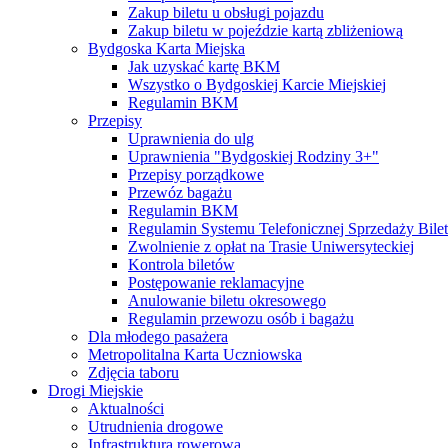
Zakup biletu u obsługi pojazdu
Zakup biletu w pojeździe kartą zbliżeniową
Bydgoska Karta Miejska
Jak uzyskać kartę BKM
Wszystko o Bydgoskiej Karcie Miejskiej
Regulamin BKM
Przepisy
Uprawnienia do ulg
Uprawnienia "Bydgoskiej Rodziny 3+"
Przepisy porządkowe
Przewóz bagażu
Regulamin BKM
Regulamin Systemu Telefonicznej Sprzedaży Bile
Zwolnienie z opłat na Trasie Uniwersyteckiej
Kontrola biletów
Postępowanie reklamacyjne
Anulowanie biletu okresowego
Regulamin przewozu osób i bagażu
Dla młodego pasażera
Metropolitalna Karta Uczniowska
Zdjęcia taboru
Drogi Miejskie
Aktualności
Utrudnienia drogowe
Infrastruktura rowerowa