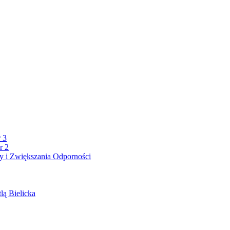
 3
r 2
 i Zwiększania Odporności
lą Bielicka