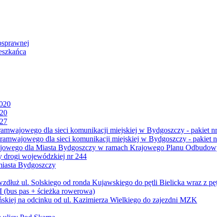
osprawnej
eszkańca
2020
020
027
mwajowego dla sieci komunikacji miejskiej w Bydgoszczy - pakiet nr
amwajowego dla sieci komunikacji miejskiej w Bydgoszczy - pakiet n
jowego dla Miasta Bydgoszczy w ramach Krajowego Planu Odbudowy
 drogi wojewódzkiej nr 244
miasta Bydgoszczy
ż ul. Solskiego od ronda Kujawskiego do pętli Bielicka wraz z pęt
 (bus pas + ścieżka rowerowa)
skiej na odcinku od ul. Kazimierza Wielkiego do zajezdni MZK