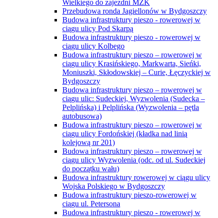
Wielkiego do zajezdni MZK
Przebudowa ronda Jagiellonów w Bydgoszczy
Budowa infrastruktury pieszo - rowerowej w
ciągu ulicy Pod Skarpą
Budowa infrastruktury pieszo - rowerowej w
ciągu ulicy Kolbego
Budowa infrastruktury pieszo – rowerowej w
ciągu ulicy Krasińskiego, Markwarta, Sieńki,
Moniuszki, Skłodowskiej – Curie, Łęczyckiej w
Bydgoszczy
Budowa infrastruktury pieszo – rowerowej w
ciągu ulic: Sudeckiej, Wyzwolenia (Sudecka –
Pelplińska) i Pelplińska (Wyzwolenia – pętla
autobusowa)
Budowa infrastruktury pieszo – rowerowej w
ciągu ulicy Fordońskiej (kładka nad linią
kolejową nr 201)
Budowa infrastruktury pieszo – rowerowej w
ciągu ulicy Wyzwolenia (odc. od ul. Sudeckiej
do początku wału)
Budowa infrastruktury rowerowej w ciągu ulicy
Wojska Polskiego w Bydgoszczy
Budowa infrastruktury pieszo-rowerowej w
ciągu ul. Petersona
Budowa infrastruktury pieszo - rowerowej w