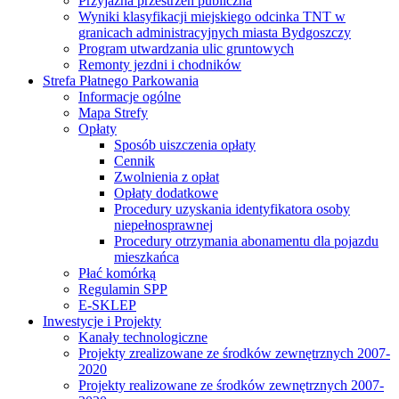
Przyjazna przestrzeń publiczna
Wyniki klasyfikacji miejskiego odcinka TNT w
granicach administracyjnych miasta Bydgoszczy
Program utwardzania ulic gruntowych
Remonty jezdni i chodników
Strefa Płatnego Parkowania
Informacje ogólne
Mapa Strefy
Opłaty
Sposób uiszczenia opłaty
Cennik
Zwolnienia z opłat
Opłaty dodatkowe
Procedury uzyskania identyfikatora osoby
niepełnosprawnej
Procedury otrzymania abonamentu dla pojazdu
mieszkańca
Płać komórką
Regulamin SPP
E-SKLEP
Inwestycje i Projekty
Kanały technologiczne
Projekty zrealizowane ze środków zewnętrznych 2007-
2020
Projekty realizowane ze środków zewnętrznych 2007-