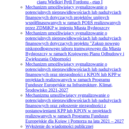
ciągu Wielkiej Pętli Fordonu - etap I
Mechanizm umożliwiający sygnalizowanie o
potencjalnych nieprawidłowościach lub nadużyciach
finansowych dotyczących projektów unijnych
współfinasowanych w ramach POIiŚ realizowanych
przez ZDMiKP w imieniu Miasta Bydgoszczy
Mechanizm umożliwiający sygnalizowanie o
potencjalnych nieprawidłowościach lub nadużyciach
finansowych dotyczących projektu "Zakup nowego
niskopodłogowego taboru tramwajowego dla Miasta
Bydgoszczy w ramach Krajowego Planu Odbudowy i
Zwiększania Odporności
Mechanizm umożliwiający sygnalizowanie o
potencjalnych nieprawidłowościach lub nadużyciach
finansowych oraz niezgodności z KPON lub KPP w
projektach realizowanych w ramach Programu
Fundusze Europejskie na Infrastrukturę, Klimat,
Środowisko 2021-2027
Mechanizmu umożliwiający sygnalizowanie o
potencjalnych nieprawidłowościach lub nadużyciach
finansowych oraz zgłoszenie niezgodności z
postanowieniami KPP lub KPON w projektach
realizowanych w ramach Programu Fundusze
Europejskie dla Kujaw i Pomorza na lata 2021 – 2027
Wyłożenie do wiadomości publicznej