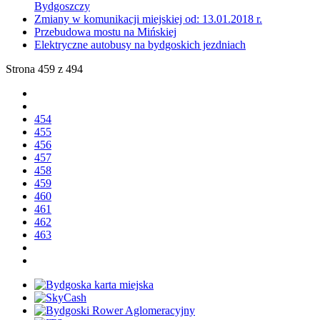
Bydgoszczy
Zmiany w komunikacji miejskiej od: 13.01.2018 r.
Przebudowa mostu na Mińskiej
Elektryczne autobusy na bydgoskich jezdniach
Strona 459 z 494
454
455
456
457
458
459
460
461
462
463