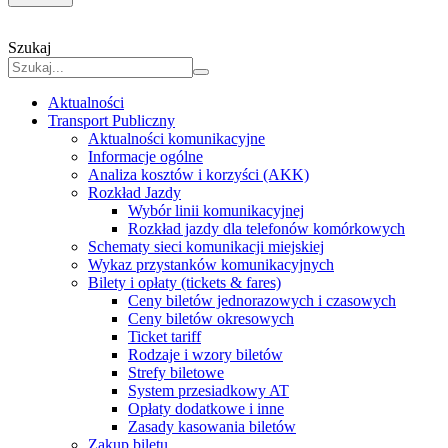
Szukaj
Aktualności
Transport Publiczny
Aktualności komunikacyjne
Informacje ogólne
Analiza kosztów i korzyści (AKK)
Rozkład Jazdy
Wybór linii komunikacyjnej
Rozkład jazdy dla telefonów komórkowych
Schematy sieci komunikacji miejskiej
Wykaz przystanków komunikacyjnych
Bilety i opłaty (tickets & fares)
Ceny biletów jednorazowych i czasowych
Ceny biletów okresowych
Ticket tariff
Rodzaje i wzory biletów
Strefy biletowe
System przesiadkowy AT
Opłaty dodatkowe i inne
Zasady kasowania biletów
Zakup biletu