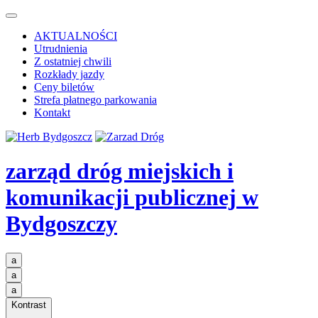
AKTUALNOŚCI
Utrudnienia
Z ostatniej chwili
Rozkłady jazdy
Ceny biletów
Strefa płatnego parkowania
Kontakt
zarząd dróg miejskich i
komunikacji publicznej
w
Bydgoszczy
a
a
a
Kontrast