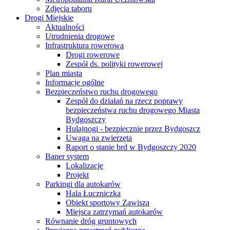
Zdjęcia taboru
Drogi Miejskie
Aktualności
Utrudnienia drogowe
Infrastruktura rowerowa
Drogi rowerowe
Zespół ds. polityki rowerowej
Plan miasta
Informacje ogólne
Bezpieczeństwo ruchu drogowego
Zespół do działań na rzecz poprawy
bezpieczeństwa ruchu drogowego Miasta
Bydgoszczy
Hulajnogi - bezpiecznie przez Bydgoszcz
Uwaga na zwierzęta
Raport o stanie brd w Bydgoszczy 2020
Baner system
Lokalizacje
Projekt
Parkingi dla autokarów
Hala Łuczniczka
Obiekt sportowy Zawisza
Miejsca zatrzymań autokarów
Równanie dróg gruntowych