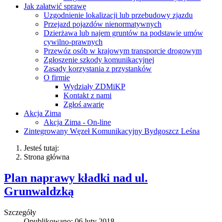
Jak załatwić sprawę
Uzgodnienie lokalizacji lub przebudowy zjazdu
Przejazd pojazdów nienormatywnych
Dzierżawa lub najem gruntów na podstawie umów
cywilno-prawnych
Przewóz osób w krajowym transporcie drogowym
Zgłoszenie szkody komunikacyjnej
Zasady korzystania z przystanków
O firmie
Wydziały ZDMiKP
Kontakt z nami
Zgłoś awarię
Akcja Zima
Akcja Zima - On-line
Zintegrowany Węzeł Komunikacyjny Bydgoszcz Leśna
Jesteś tutaj:
Strona główna
Plan naprawy kładki nad ul.
Grunwaldzką
Szczegóły
Opublikowano: 06 luty 2018