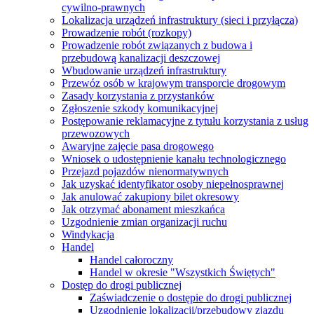
cywilno-prawnych
Lokalizacja urządzeń infrastruktury (sieci i przyłącza)
Prowadzenie robót (rozkopy)
Prowadzenie robót związanych z budowa i
przebudową kanalizacji deszczowej
Wbudowanie urządzeń infrastruktury
Przewóz osób w krajowym transporcie drogowym
Zasady korzystania z przystanków
Zgłoszenie szkody komunikacyjnej
Postępowanie reklamacyjne z tytułu korzystania z usług
przewozowych
Awaryjne zajęcie pasa drogowego
Wniosek o udostępnienie kanału technologicznego
Przejazd pojazdów nienormatywnych
Jak uzyskać identyfikator osoby niepełnosprawnej
Jak anulować zakupiony bilet okresowy
Jak otrzymać abonament mieszkańca
Uzgodnienie zmian organizacji ruchu
Windykacja
Handel
Handel całoroczny
Handel w okresie "Wszystkich Świętych"
Dostęp do drogi publicznej
Zaświadczenie o dostępie do drogi publicznej
Uzgodnienie lokalizacji/przebudowy zjazdu