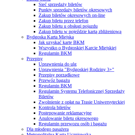
Sieć sprzedaży biletów
Punkty sprzedaży biletów okresowych
Zakup biletów okresowych on-line
Zakup biletu przez telefon
Zakup biletu u obsługi pojazdu
Zakup biletu w pojeździe kartą zbliżeniową
Bydgoska Karta Miejska
Jak uzyskać kartę BKM
Wszystko o Bydgoskiej Karcie Miejskiej
Regulamin BKM
Przepisy
Uprawnienia do ulg
Uprawnienia "Bydgoskiej Rodziny 3+"
Przepisy porządkowe
Przewóz bagażu
Regulamin BKM
Regulamin Systemu Telefonicznej Sprzedaży
Biletów
Zwolnienie z opłat na Trasie Uniwersyteckiej
Kontrola biletów
Postępowanie reklamacyjne
Anulowanie biletu okresowego
Regulamin przewozu osób i bagażu
Dla młodego pasażera
Metropolitalna Karta Uczniowska