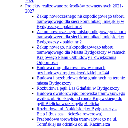
2020
Projekty realizowane ze środków zewnętrznych 2021-
2027
Zakup nowoczesnego niskopodłogowego taboru
tramwajowego dla sieci komunikacji miejskiej w
Bydgoszczy - pakiet nr 3
Zakup nowoczesnego, niskopodłogowego taboru
tramwajowego dla sieci komunikacji miejskiej w
Bydgoszczy - pakiet nr 2
Zakup nowego, niskopodłogowego taboru
tramwajowego dla Miasta Bydgoszczy w ramach
Krajowego Planu Odbudowy i Zwiększania
Odporności
Budowa drogi dla rowerów w ramach
przebudowy drogi wojewódzkiej nr 244
Budowa i przebudowa dróg gminnych na terenie
miasta Bydgoszczy
Rozbudowa pętli Las Gdański w Bydgoszczy
Budowa dwutorowego torowiska tramwajowego
wzdłuż ul. Solskiego od ronda Kujawskiego do
pętli Bielicka wraz z pętlą Bielicka
Rozbudowa ul. Nakielskiej w Bydgoszczy –
Etap I (bus pas + ścieżka rowerowa)
Przebudowa torowiska tramwajowego na ul.
Toruńskiej na odcinku od ul. Kazimierza