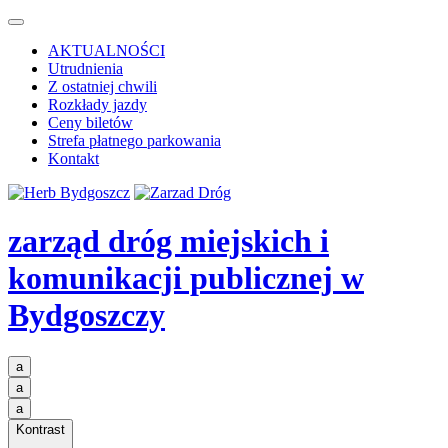
AKTUALNOŚCI
Utrudnienia
Z ostatniej chwili
Rozkłady jazdy
Ceny biletów
Strefa płatnego parkowania
Kontakt
zarząd dróg miejskich i
komunikacji publicznej
w
Bydgoszczy
a
a
a
Kontrast