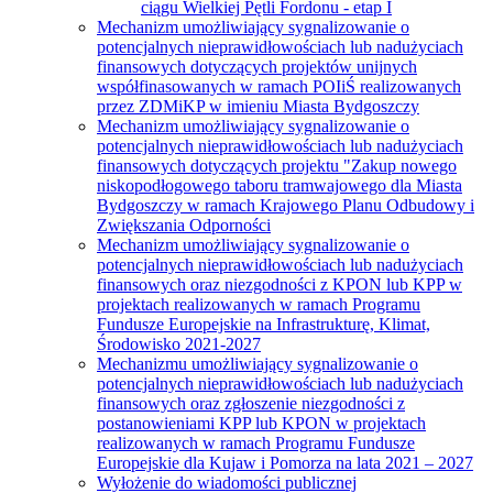
ciągu Wielkiej Pętli Fordonu - etap I
Mechanizm umożliwiający sygnalizowanie o
potencjalnych nieprawidłowościach lub nadużyciach
finansowych dotyczących projektów unijnych
współfinasowanych w ramach POIiŚ realizowanych
przez ZDMiKP w imieniu Miasta Bydgoszczy
Mechanizm umożliwiający sygnalizowanie o
potencjalnych nieprawidłowościach lub nadużyciach
finansowych dotyczących projektu "Zakup nowego
niskopodłogowego taboru tramwajowego dla Miasta
Bydgoszczy w ramach Krajowego Planu Odbudowy i
Zwiększania Odporności
Mechanizm umożliwiający sygnalizowanie o
potencjalnych nieprawidłowościach lub nadużyciach
finansowych oraz niezgodności z KPON lub KPP w
projektach realizowanych w ramach Programu
Fundusze Europejskie na Infrastrukturę, Klimat,
Środowisko 2021-2027
Mechanizmu umożliwiający sygnalizowanie o
potencjalnych nieprawidłowościach lub nadużyciach
finansowych oraz zgłoszenie niezgodności z
postanowieniami KPP lub KPON w projektach
realizowanych w ramach Programu Fundusze
Europejskie dla Kujaw i Pomorza na lata 2021 – 2027
Wyłożenie do wiadomości publicznej