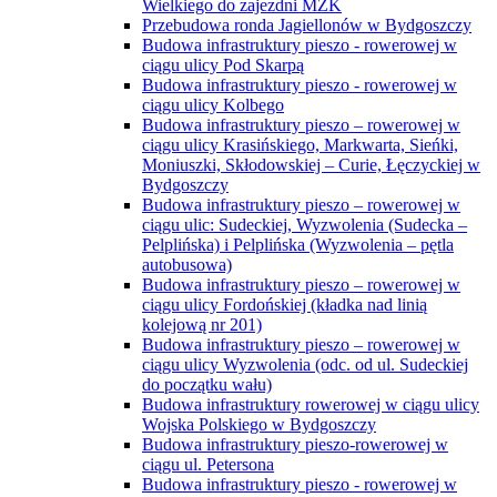
Wielkiego do zajezdni MZK
Przebudowa ronda Jagiellonów w Bydgoszczy
Budowa infrastruktury pieszo - rowerowej w
ciągu ulicy Pod Skarpą
Budowa infrastruktury pieszo - rowerowej w
ciągu ulicy Kolbego
Budowa infrastruktury pieszo – rowerowej w
ciągu ulicy Krasińskiego, Markwarta, Sieńki,
Moniuszki, Skłodowskiej – Curie, Łęczyckiej w
Bydgoszczy
Budowa infrastruktury pieszo – rowerowej w
ciągu ulic: Sudeckiej, Wyzwolenia (Sudecka –
Pelplińska) i Pelplińska (Wyzwolenia – pętla
autobusowa)
Budowa infrastruktury pieszo – rowerowej w
ciągu ulicy Fordońskiej (kładka nad linią
kolejową nr 201)
Budowa infrastruktury pieszo – rowerowej w
ciągu ulicy Wyzwolenia (odc. od ul. Sudeckiej
do początku wału)
Budowa infrastruktury rowerowej w ciągu ulicy
Wojska Polskiego w Bydgoszczy
Budowa infrastruktury pieszo-rowerowej w
ciągu ul. Petersona
Budowa infrastruktury pieszo - rowerowej w