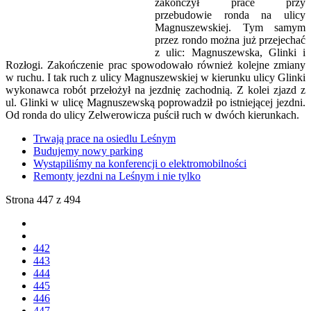
zakończył prace przy
przebudowie ronda na ulicy
Magnuszewskiej. Tym samym
przez rondo można już przejechać
z ulic: Magnuszewska, Glinki i
Rozłogi. Zakończenie prac spowodowało również kolejne zmiany
w ruchu. I tak ruch z ulicy Magnuszewskiej w kierunku ulicy Glinki
wykonawca robót przełożył na jezdnię zachodnią. Z kolei zjazd z
ul. Glinki w ulicę Magnuszewską poprowadził po istniejącej jezdni.
Od ronda do ulicy Zelwerowicza puścił ruch w dwóch kierunkach.
Trwają prace na osiedlu Leśnym
Budujemy nowy parking
Wystąpiliśmy na konferencji o elektromobilności
Remonty jezdni na Leśnym i nie tylko
Strona 447 z 494
442
443
444
445
446
447