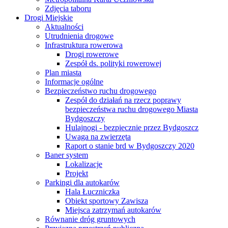
Zdjęcia taboru
Drogi Miejskie
Aktualności
Utrudnienia drogowe
Infrastruktura rowerowa
Drogi rowerowe
Zespół ds. polityki rowerowej
Plan miasta
Informacje ogólne
Bezpieczeństwo ruchu drogowego
Zespół do działań na rzecz poprawy
bezpieczeństwa ruchu drogowego Miasta
Bydgoszczy
Hulajnogi - bezpiecznie przez Bydgoszcz
Uwaga na zwierzęta
Raport o stanie brd w Bydgoszczy 2020
Baner system
Lokalizacje
Projekt
Parkingi dla autokarów
Hala Łuczniczka
Obiekt sportowy Zawisza
Miejsca zatrzymań autokarów
Równanie dróg gruntowych