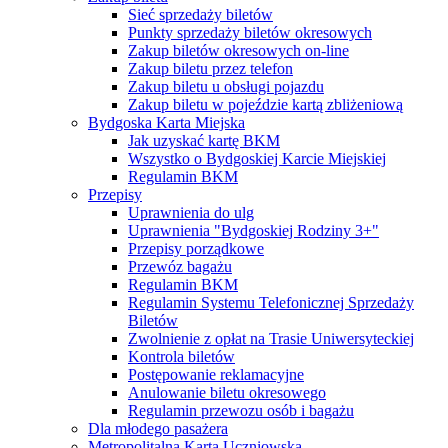
Sieć sprzedaży biletów
Punkty sprzedaży biletów okresowych
Zakup biletów okresowych on-line
Zakup biletu przez telefon
Zakup biletu u obsługi pojazdu
Zakup biletu w pojeździe kartą zbliżeniową
Bydgoska Karta Miejska
Jak uzyskać kartę BKM
Wszystko o Bydgoskiej Karcie Miejskiej
Regulamin BKM
Przepisy
Uprawnienia do ulg
Uprawnienia "Bydgoskiej Rodziny 3+"
Przepisy porządkowe
Przewóz bagażu
Regulamin BKM
Regulamin Systemu Telefonicznej Sprzedaży
Biletów
Zwolnienie z opłat na Trasie Uniwersyteckiej
Kontrola biletów
Postępowanie reklamacyjne
Anulowanie biletu okresowego
Regulamin przewozu osób i bagażu
Dla młodego pasażera
Metropolitalna Karta Uczniowska