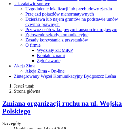
Jak załatwić sprawę
Uzgodnienie lokalizacji lub przebudowy zjazdu
Przejazd pojazdów nienormatywnych
Dzierżawa lub najem gruntów na podstawie umów
cywilno-prawnych
Przewóz osób w krajowym transporcie drogowym
Zgłoszenie szkody komunikacyjnej
Zasady korzystania z przystanków
O firmie
Wydziały ZDMiKP
Kontakt z nami
Zgłoś awarię
Akcja Zima
Akcja Zima - On-line
Zintegrowany Węzeł Komunikacyjny Bydgoszcz Leśna
Jesteś tutaj:
Strona główna
Zmiana organizacji ruchu na ul. Wojska
Polskiego
Szczegóły
Opublikowano: 14 maj 2018