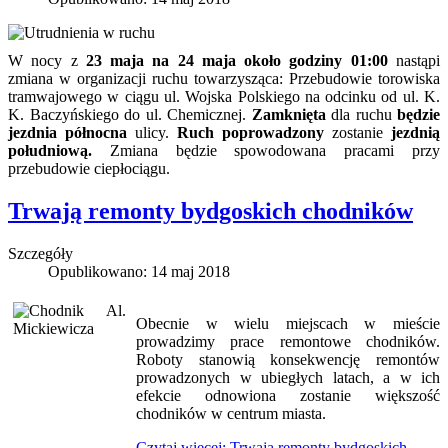
W nocy z
23 maja na 24 maja około godziny 01:00
nastąpi
zmiana w organizacji ruchu towarzysząca: Przebudowie torowiska
tramwajowego w ciągu ul. Wojska Polskiego na odcinku od ul. K.
K. Baczyńskiego do ul. Chemicznej.
Zamknięta
dla ruchu
będzie
jezdnia północna
ulicy.
Ruch poprowadzony
zostanie
jezdnią
południową.
Zmiana będzie spowodowana pracami przy
przebudowie ciepłociągu.
Trwają remonty bydgoskich chodników
Szczegóły
Opublikowano: 14 maj 2018
Obecnie w wielu miejscach w mieście
prowadzimy prace remontowe chodników.
Roboty stanowią konsekwencję remontów
prowadzonych w ubiegłych latach, a w ich
efekcie odnowiona zostanie większość
chodników w centrum miasta.
Czytaj więcej: Trwają remonty bydgoskich