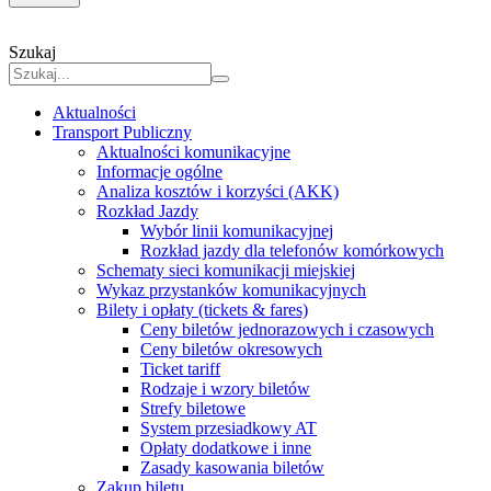
Szukaj
Aktualności
Transport Publiczny
Aktualności komunikacyjne
Informacje ogólne
Analiza kosztów i korzyści (AKK)
Rozkład Jazdy
Wybór linii komunikacyjnej
Rozkład jazdy dla telefonów komórkowych
Schematy sieci komunikacji miejskiej
Wykaz przystanków komunikacyjnych
Bilety i opłaty (tickets & fares)
Ceny biletów jednorazowych i czasowych
Ceny biletów okresowych
Ticket tariff
Rodzaje i wzory biletów
Strefy biletowe
System przesiadkowy AT
Opłaty dodatkowe i inne
Zasady kasowania biletów
Zakup biletu