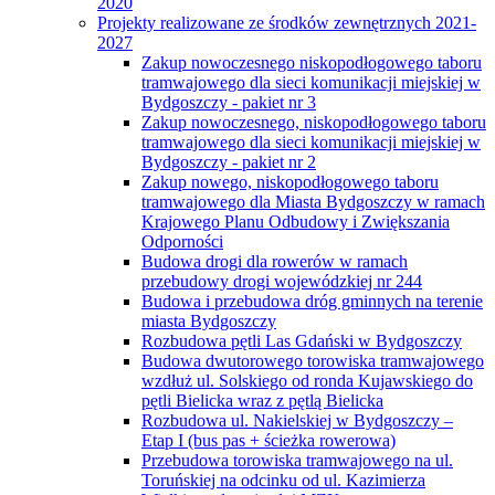
2020
Projekty realizowane ze środków zewnętrznych 2021-
2027
Zakup nowoczesnego niskopodłogowego taboru
tramwajowego dla sieci komunikacji miejskiej w
Bydgoszczy - pakiet nr 3
Zakup nowoczesnego, niskopodłogowego taboru
tramwajowego dla sieci komunikacji miejskiej w
Bydgoszczy - pakiet nr 2
Zakup nowego, niskopodłogowego taboru
tramwajowego dla Miasta Bydgoszczy w ramach
Krajowego Planu Odbudowy i Zwiększania
Odporności
Budowa drogi dla rowerów w ramach
przebudowy drogi wojewódzkiej nr 244
Budowa i przebudowa dróg gminnych na terenie
miasta Bydgoszczy
Rozbudowa pętli Las Gdański w Bydgoszczy
Budowa dwutorowego torowiska tramwajowego
wzdłuż ul. Solskiego od ronda Kujawskiego do
pętli Bielicka wraz z pętlą Bielicka
Rozbudowa ul. Nakielskiej w Bydgoszczy –
Etap I (bus pas + ścieżka rowerowa)
Przebudowa torowiska tramwajowego na ul.
Toruńskiej na odcinku od ul. Kazimierza