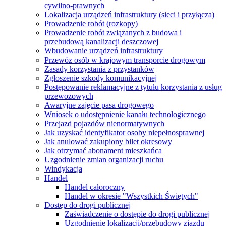
cywilno-prawnych
Lokalizacja urządzeń infrastruktury (sieci i przyłącza)
Prowadzenie robót (rozkopy)
Prowadzenie robót związanych z budowa i
przebudową kanalizacji deszczowej
Wbudowanie urządzeń infrastruktury
Przewóz osób w krajowym transporcie drogowym
Zasady korzystania z przystanków
Zgłoszenie szkody komunikacyjnej
Postępowanie reklamacyjne z tytułu korzystania z usług
przewozowych
Awaryjne zajęcie pasa drogowego
Wniosek o udostępnienie kanału technologicznego
Przejazd pojazdów nienormatywnych
Jak uzyskać identyfikator osoby niepełnosprawnej
Jak anulować zakupiony bilet okresowy
Jak otrzymać abonament mieszkańca
Uzgodnienie zmian organizacji ruchu
Windykacja
Handel
Handel całoroczny
Handel w okresie "Wszystkich Świętych"
Dostęp do drogi publicznej
Zaświadczenie o dostępie do drogi publicznej
Uzgodnienie lokalizacji/przebudowy zjazdu