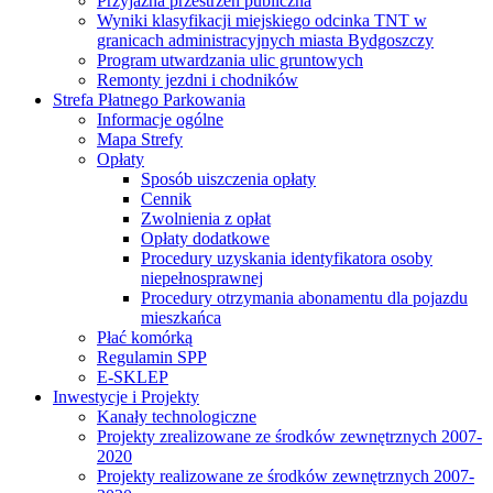
Przyjazna przestrzeń publiczna
Wyniki klasyfikacji miejskiego odcinka TNT w
granicach administracyjnych miasta Bydgoszczy
Program utwardzania ulic gruntowych
Remonty jezdni i chodników
Strefa Płatnego Parkowania
Informacje ogólne
Mapa Strefy
Opłaty
Sposób uiszczenia opłaty
Cennik
Zwolnienia z opłat
Opłaty dodatkowe
Procedury uzyskania identyfikatora osoby
niepełnosprawnej
Procedury otrzymania abonamentu dla pojazdu
mieszkańca
Płać komórką
Regulamin SPP
E-SKLEP
Inwestycje i Projekty
Kanały technologiczne
Projekty zrealizowane ze środków zewnętrznych 2007-
2020
Projekty realizowane ze środków zewnętrznych 2007-