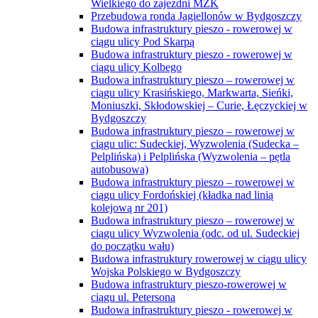
Wielkiego do zajezdni MZK
Przebudowa ronda Jagiellonów w Bydgoszczy
Budowa infrastruktury pieszo - rowerowej w
ciągu ulicy Pod Skarpą
Budowa infrastruktury pieszo - rowerowej w
ciągu ulicy Kolbego
Budowa infrastruktury pieszo – rowerowej w
ciągu ulicy Krasińskiego, Markwarta, Sieńki,
Moniuszki, Skłodowskiej – Curie, Łęczyckiej w
Bydgoszczy
Budowa infrastruktury pieszo – rowerowej w
ciągu ulic: Sudeckiej, Wyzwolenia (Sudecka –
Pelplińska) i Pelplińska (Wyzwolenia – pętla
autobusowa)
Budowa infrastruktury pieszo – rowerowej w
ciągu ulicy Fordońskiej (kładka nad linią
kolejową nr 201)
Budowa infrastruktury pieszo – rowerowej w
ciągu ulicy Wyzwolenia (odc. od ul. Sudeckiej
do początku wału)
Budowa infrastruktury rowerowej w ciągu ulicy
Wojska Polskiego w Bydgoszczy
Budowa infrastruktury pieszo-rowerowej w
ciągu ul. Petersona
Budowa infrastruktury pieszo - rowerowej w