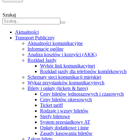
Szukaj
Aktualności
Transport Publiczny
Aktualności komunikacyjne
Informacje ogólne
Analiza kosztów i korzyści (AKK)
Rozkład Jazdy
Wybór linii komunikacyjnej
Rozkład jazdy dla telefonów komórkowych
Schematy sieci komunikacji miejskiej
Wykaz przystanków komunikacyjnych
Bilety i opłaty (tickets & fares)
Ceny biletów jednorazowych i czasowych
Ceny biletów okresowych
Ticket tariff
Rodzaje i wzory biletów
Strefy biletowe
System przesiadkowy AT
Opłaty dodatkowe i inne
Zasady kasowania biletów
Zakup biletu