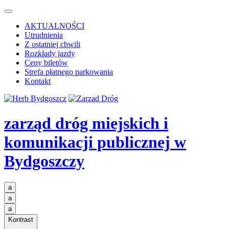
AKTUALNOŚCI
Utrudnienia
Z ostatniej chwili
Rozkłady jazdy
Ceny biletów
Strefa płatnego parkowania
Kontakt
zarząd dróg miejskich i
komunikacji publicznej
w
Bydgoszczy
a
a
a
Kontrast