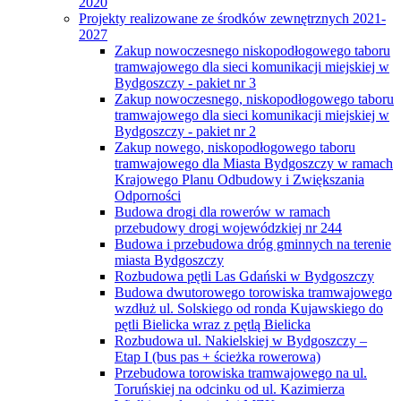
2020
Projekty realizowane ze środków zewnętrznych 2021-
2027
Zakup nowoczesnego niskopodłogowego taboru
tramwajowego dla sieci komunikacji miejskiej w
Bydgoszczy - pakiet nr 3
Zakup nowoczesnego, niskopodłogowego taboru
tramwajowego dla sieci komunikacji miejskiej w
Bydgoszczy - pakiet nr 2
Zakup nowego, niskopodłogowego taboru
tramwajowego dla Miasta Bydgoszczy w ramach
Krajowego Planu Odbudowy i Zwiększania
Odporności
Budowa drogi dla rowerów w ramach
przebudowy drogi wojewódzkiej nr 244
Budowa i przebudowa dróg gminnych na terenie
miasta Bydgoszczy
Rozbudowa pętli Las Gdański w Bydgoszczy
Budowa dwutorowego torowiska tramwajowego
wzdłuż ul. Solskiego od ronda Kujawskiego do
pętli Bielicka wraz z pętlą Bielicka
Rozbudowa ul. Nakielskiej w Bydgoszczy –
Etap I (bus pas + ścieżka rowerowa)
Przebudowa torowiska tramwajowego na ul.
Toruńskiej na odcinku od ul. Kazimierza