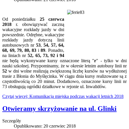
Od poniedziałku
25 czerwca
2018
r. obowiązywać zaczną
wakacyjne rozkłady jazdy w dni
powszednie. Odrębne, wakacyjne
rozkłady jazdy dotyczą linii
autobusowych nr
53
,
54, 57,
64,
68, 69, 79, 80, 83
i
89
. Ponadto,
na liniach nr
52, 65, 73, 92 i
94
nie będą wykonywane kursy oznaczone literą "
r
" - tylko w dni
nauki szkolnej. Przypominamy, że w okresie letnim autobusy linii nr
52
w dni wolne realizują zwiększoną liczbę kursów na wydłużonej
trasie z Błonia do Myślęcinka. W ciągu dnia kursy realizowane są z
częstotliwością co 20 minut. Dodatkowo, oznaczone kursy linii nr
73 obsługują ogródki działkowe w rejonie ul. Inwalidów.
Czytaj więcej: Komunikacja miejska podczas wakacji letnich 2018
Otwieramy skrzyżowanie na ul. Glinki
Szczegóły
Opublikowano: 20 czerwiec 2018