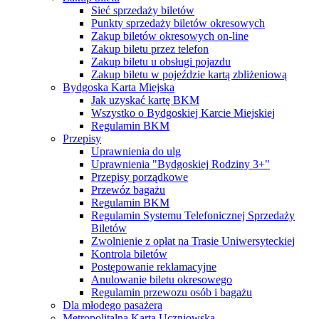
Sieć sprzedaży biletów
Punkty sprzedaży biletów okresowych
Zakup biletów okresowych on-line
Zakup biletu przez telefon
Zakup biletu u obsługi pojazdu
Zakup biletu w pojeździe kartą zbliżeniową
Bydgoska Karta Miejska
Jak uzyskać kartę BKM
Wszystko o Bydgoskiej Karcie Miejskiej
Regulamin BKM
Przepisy
Uprawnienia do ulg
Uprawnienia "Bydgoskiej Rodziny 3+"
Przepisy porządkowe
Przewóz bagażu
Regulamin BKM
Regulamin Systemu Telefonicznej Sprzedaży
Biletów
Zwolnienie z opłat na Trasie Uniwersyteckiej
Kontrola biletów
Postępowanie reklamacyjne
Anulowanie biletu okresowego
Regulamin przewozu osób i bagażu
Dla młodego pasażera
Metropolitalna Karta Uczniowska