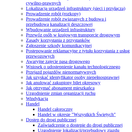
cywilno-prawnych
Lokalizacja urządzeń infrastruktury (sieci i przyłącza)
Prowadzenie robót (rozkopy)
Prowadzenie robót związanych z budowa i
przebudową kanalizacji deszczowej
Wbudowanie urządzeń infrastruktury
Przewóz osób w krajowym transporcie drogowym
Zasady korzystania z przystanków
Zgłoszenie szkody komunikacyjnej
Postępowanie reklamacyjne z tytułu korzystania z usług
przewozowych
Awaryjne zajęcie pasa drogowego
Wniosek o udostępnienie kanału technologicznego
Przejazd pojazdów nienormatywnych
Jak uzyskać identyfikator osoby niepełnosprawnej
Jak anulować zakupiony bilet okresowy
Jak otrzymać abonament mieszkańca
Uzgodnienie zmian organizacji ruchu
Windykacja
Handel
Handel całoroczny
Handel w okresie "Wszystkich Świętych"
Dostęp do drogi publicznej
Zaświadczenie o dostępie do drogi publicznej
Uzgodnienie lokalizacji/przebudowy zjazdu