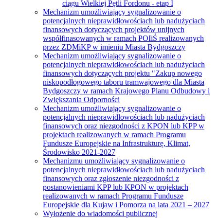
ciągu Wielkiej Pętli Fordonu - etap I
Mechanizm umożliwiający sygnalizowanie o
potencjalnych nieprawidłowościach lub nadużyciach
finansowych dotyczących projektów unijnych
współfinasowanych w ramach POIiŚ realizowanych
przez ZDMiKP w imieniu Miasta Bydgoszczy
Mechanizm umożliwiający sygnalizowanie o
potencjalnych nieprawidłowościach lub nadużyciach
finansowych dotyczących projektu "Zakup nowego
niskopodłogowego taboru tramwajowego dla Miasta
Bydgoszczy w ramach Krajowego Planu Odbudowy i
Zwiększania Odporności
Mechanizm umożliwiający sygnalizowanie o
potencjalnych nieprawidłowościach lub nadużyciach
finansowych oraz niezgodności z KPON lub KPP w
projektach realizowanych w ramach Programu
Fundusze Europejskie na Infrastrukturę, Klimat,
Środowisko 2021-2027
Mechanizmu umożliwiający sygnalizowanie o
potencjalnych nieprawidłowościach lub nadużyciach
finansowych oraz zgłoszenie niezgodności z
postanowieniami KPP lub KPON w projektach
realizowanych w ramach Programu Fundusze
Europejskie dla Kujaw i Pomorza na lata 2021 – 2027
Wyłożenie do wiadomości publicznej