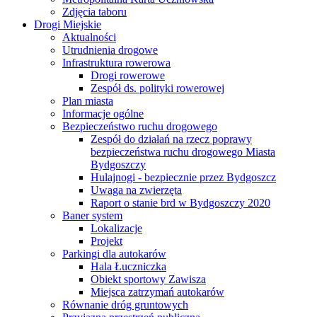
Zdjęcia taboru
Drogi Miejskie
Aktualności
Utrudnienia drogowe
Infrastruktura rowerowa
Drogi rowerowe
Zespół ds. polityki rowerowej
Plan miasta
Informacje ogólne
Bezpieczeństwo ruchu drogowego
Zespół do działań na rzecz poprawy
bezpieczeństwa ruchu drogowego Miasta
Bydgoszczy
Hulajnogi - bezpiecznie przez Bydgoszcz
Uwaga na zwierzęta
Raport o stanie brd w Bydgoszczy 2020
Baner system
Lokalizacje
Projekt
Parkingi dla autokarów
Hala Łuczniczka
Obiekt sportowy Zawisza
Miejsca zatrzymań autokarów
Równanie dróg gruntowych