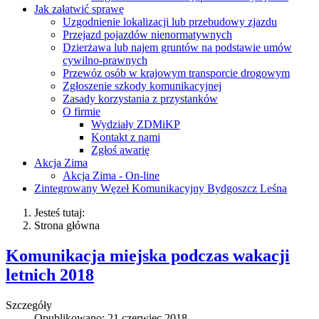
Jak załatwić sprawę
Uzgodnienie lokalizacji lub przebudowy zjazdu
Przejazd pojazdów nienormatywnych
Dzierżawa lub najem gruntów na podstawie umów
cywilno-prawnych
Przewóz osób w krajowym transporcie drogowym
Zgłoszenie szkody komunikacyjnej
Zasady korzystania z przystanków
O firmie
Wydziały ZDMiKP
Kontakt z nami
Zgłoś awarię
Akcja Zima
Akcja Zima - On-line
Zintegrowany Węzeł Komunikacyjny Bydgoszcz Leśna
Jesteś tutaj:
Strona główna
Komunikacja miejska podczas wakacji
letnich 2018
Szczegóły
Opublikowano: 21 czerwiec 2018