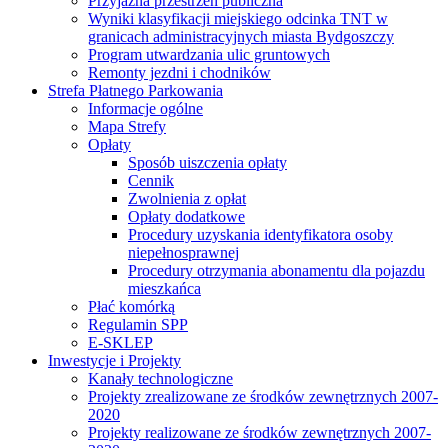
Przyjazna przestrzeń publiczna
Wyniki klasyfikacji miejskiego odcinka TNT w
granicach administracyjnych miasta Bydgoszczy
Program utwardzania ulic gruntowych
Remonty jezdni i chodników
Strefa Płatnego Parkowania
Informacje ogólne
Mapa Strefy
Opłaty
Sposób uiszczenia opłaty
Cennik
Zwolnienia z opłat
Opłaty dodatkowe
Procedury uzyskania identyfikatora osoby
niepełnosprawnej
Procedury otrzymania abonamentu dla pojazdu
mieszkańca
Płać komórką
Regulamin SPP
E-SKLEP
Inwestycje i Projekty
Kanały technologiczne
Projekty zrealizowane ze środków zewnętrznych 2007-
2020
Projekty realizowane ze środków zewnętrznych 2007-