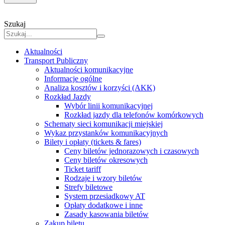
Szukaj
Aktualności
Transport Publiczny
Aktualności komunikacyjne
Informacje ogólne
Analiza kosztów i korzyści (AKK)
Rozkład Jazdy
Wybór linii komunikacyjnej
Rozkład jazdy dla telefonów komórkowych
Schematy sieci komunikacji miejskiej
Wykaz przystanków komunikacyjnych
Bilety i opłaty (tickets & fares)
Ceny biletów jednorazowych i czasowych
Ceny biletów okresowych
Ticket tariff
Rodzaje i wzory biletów
Strefy biletowe
System przesiadkowy AT
Opłaty dodatkowe i inne
Zasady kasowania biletów
Zakup biletu