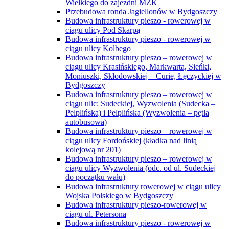
Wielkiego do zajezdni MZK
Przebudowa ronda Jagiellonów w Bydgoszczy
Budowa infrastruktury pieszo - rowerowej w
ciągu ulicy Pod Skarpą
Budowa infrastruktury pieszo - rowerowej w
ciągu ulicy Kolbego
Budowa infrastruktury pieszo – rowerowej w
ciągu ulicy Krasińskiego, Markwarta, Sieńki,
Moniuszki, Skłodowskiej – Curie, Łęczyckiej w
Bydgoszczy
Budowa infrastruktury pieszo – rowerowej w
ciągu ulic: Sudeckiej, Wyzwolenia (Sudecka –
Pelplińska) i Pelplińska (Wyzwolenia – pętla
autobusowa)
Budowa infrastruktury pieszo – rowerowej w
ciągu ulicy Fordońskiej (kładka nad linią
kolejową nr 201)
Budowa infrastruktury pieszo – rowerowej w
ciągu ulicy Wyzwolenia (odc. od ul. Sudeckiej
do początku wału)
Budowa infrastruktury rowerowej w ciągu ulicy
Wojska Polskiego w Bydgoszczy
Budowa infrastruktury pieszo-rowerowej w
ciągu ul. Petersona
Budowa infrastruktury pieszo - rowerowej w