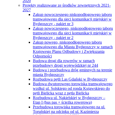
2020
Projekty realizowane ze środków zewnętrznych 2021-
2027
Zakup nowoczesnego niskopodłogowego taboru
tramwajowego dla sieci komunikacji miejskiej w
Bydgoszczy - pakiet nr 3
Zakup nowoczesnego, niskopodłogowego taboru
tramwajowego dla sieci komunikacji miejskiej w
Bydgoszczy - pakiet nr 2
Zakup nowego, niskopodłogowego taboru
tramwajowego dla Miasta Bydgoszczy w ramach
Krajowego Planu Odbudowy i Zwiększania
Odporności
Budowa drogi dla rowerów w ramach
przebudowy drogi wojewódzkiej nr 244
Budowa i przebudowa dróg gminnych na terenie
miasta Bydgoszczy
Rozbudowa pętli Las Gdański w Bydgoszczy
Budowa dwutorowego torowiska tramwajowego
wzdłuż ul. Solskiego od ronda Kujawskiego do
pętli Bielicka wraz z pętlą Bielicka
Rozbudowa ul. Nakielskiej w Bydgoszczy –
Etap I (bus pas + ścieżka rowerowa)
Przebudowa torowiska tramwajowego na ul.
Toruńskiej na odcinku od ul. Kazimierza