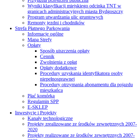
Przyjazna przestrzeń publiczna
Wyniki klasyfikacji miejskiego odcinka TNT w
granicach administracyjnych miasta Bydgoszczy
Program utwardzania ulic gruntowych
Remonty jezdni i chodników
Strefa Płatnego Parkowania
Informacje ogólne
Mapa Strefy
Opłaty
Sposób uiszczenia opłaty
Cennik
Zwolnienia z opłat
Opłaty dodatkowe
Procedury uzyskania identyfikatora osoby
niepełnosprawnej
Procedury otrzymania abonamentu dla pojazdu
mieszkańca
Płać komórką
Regulamin SPP
E-SKLEP
Inwestycje i Projekty
Kanały technologiczne
Projekty zrealizowane ze środków zewnętrznych 2007-
2020
Projekty realizowane ze środków zewnętrznych 2007-