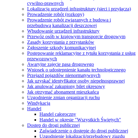
cywilno-prawnych
Lokalizacja urządzeń infrastruktury (sieci i przyłącza)
Prowadzenie robót (rozkopy)
Prowadzenie robót związanych z budowa i
przebudową kanalizacji deszczowej
Wbudowanie urządzeń infrastruktury
Przewóz osób w krajowym transporcie drogowym
Zasady korzystania z przystanków
Zgłoszenie szkody komunikacyjnej
Postępowanie reklamacyjne z tytułu korzystania z usług
przewozowych
Awaryjne zajęcie pasa drogowego
Wniosek o udostępnienie kanału technologicznego
Przejazd pojazdów nienormatywnych
Jak uzyskać identyfikator osoby niepełnosprawnej
Jak anulować zakupiony bilet okresowy
Jak otrzymać abonament mieszkańca
Uzgodnienie zmian organizacji ruchu
Windykacja
Handel
Handel całoroczny
Handel w okresie "Wszystkich Świętych"
Dostęp do drogi publicznej
Zaświadczenie o dostępie do drogi publicznej
Uzgodnienie lokalizacji/przebudowy zjazdu