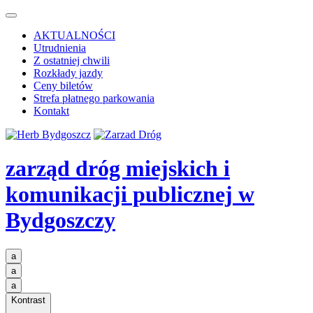
AKTUALNOŚCI
Utrudnienia
Z ostatniej chwili
Rozkłady jazdy
Ceny biletów
Strefa płatnego parkowania
Kontakt
zarząd dróg miejskich i
komunikacji publicznej
w
Bydgoszczy
a
a
a
Kontrast