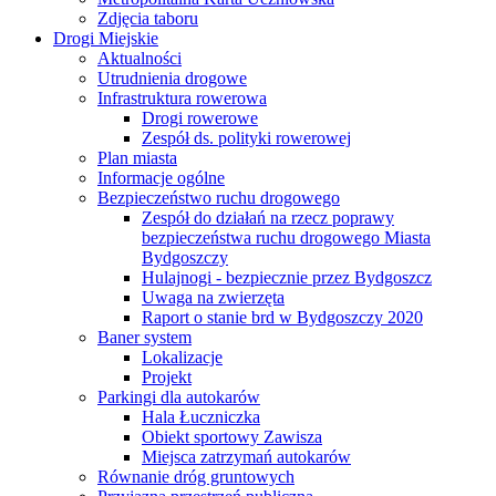
Zdjęcia taboru
Drogi Miejskie
Aktualności
Utrudnienia drogowe
Infrastruktura rowerowa
Drogi rowerowe
Zespół ds. polityki rowerowej
Plan miasta
Informacje ogólne
Bezpieczeństwo ruchu drogowego
Zespół do działań na rzecz poprawy
bezpieczeństwa ruchu drogowego Miasta
Bydgoszczy
Hulajnogi - bezpiecznie przez Bydgoszcz
Uwaga na zwierzęta
Raport o stanie brd w Bydgoszczy 2020
Baner system
Lokalizacje
Projekt
Parkingi dla autokarów
Hala Łuczniczka
Obiekt sportowy Zawisza
Miejsca zatrzymań autokarów
Równanie dróg gruntowych