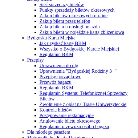
Sieć sprzedaży biletów
Punkty sprzedaży biletów okresowych
Zakup biletów okresowych on-line
Zakup biletu przez telefon
Zakup biletu u obsługi pojazdu
Zakup biletu w pojeździe kartą zbliżeniową
Bydgoska Karta Miejska
Jak uzyskać kartę BKM
Wszystko o Bydgoskiej Karcie Miejskiej
Regulamin BKM
Przepisy
Uprawnienia do ulg
Uprawnienia "Bydgoskiej Rodziny 3+"
Przepisy porządkowe
Przewóz bagażu
Regulamin BKM
Regulamin Systemu Telefonicznej Sprzedaży
Biletów
Zwolnienie z opłat na Trasie Uniwersyteckiej
Kontrola biletów
Postępowanie reklamacyjne
Anulowanie biletu okresowego
Regulamin przewozu osób i bagażu
Dla młodego pasażera
Metropolitalna Karta Uczniowska