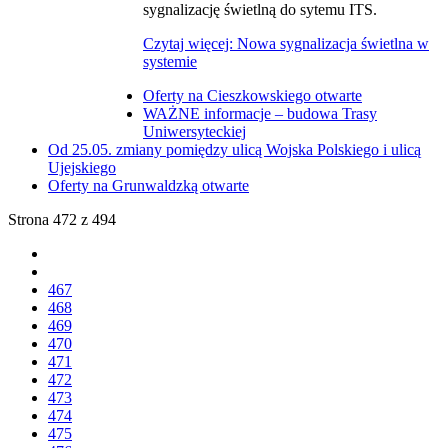
sygnalizację świetlną do sytemu ITS.
Czytaj więcej: Nowa sygnalizacja świetlna w
systemie
Oferty na Cieszkowskiego otwarte
WAŻNE informacje – budowa Trasy
Uniwersyteckiej
Od 25.05. zmiany pomiędzy ulicą Wojska Polskiego i ulicą
Ujejskiego
Oferty na Grunwaldzką otwarte
Strona 472 z 494
467
468
469
470
471
472
473
474
475