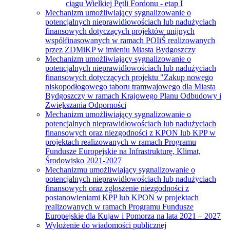
ciągu Wielkiej Pętli Fordonu - etap I
Mechanizm umożliwiający sygnalizowanie o
potencjalnych nieprawidłowościach lub nadużyciach
finansowych dotyczących projektów unijnych
współfinasowanych w ramach POIiŚ realizowanych
przez ZDMiKP w imieniu Miasta Bydgoszczy
Mechanizm umożliwiający sygnalizowanie o
potencjalnych nieprawidłowościach lub nadużyciach
finansowych dotyczących projektu "Zakup nowego
niskopodłogowego taboru tramwajowego dla Miasta
Bydgoszczy w ramach Krajowego Planu Odbudowy i
Zwiększania Odporności
Mechanizm umożliwiający sygnalizowanie o
potencjalnych nieprawidłowościach lub nadużyciach
finansowych oraz niezgodności z KPON lub KPP w
projektach realizowanych w ramach Programu
Fundusze Europejskie na Infrastrukturę, Klimat,
Środowisko 2021-2027
Mechanizmu umożliwiający sygnalizowanie o
potencjalnych nieprawidłowościach lub nadużyciach
finansowych oraz zgłoszenie niezgodności z
postanowieniami KPP lub KPON w projektach
realizowanych w ramach Programu Fundusze
Europejskie dla Kujaw i Pomorza na lata 2021 – 2027
Wyłożenie do wiadomości publicznej