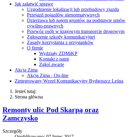
Jak załatwić sprawę
Uzgodnienie lokalizacji lub przebudowy zjazdu
Przejazd pojazdów nienormatywnych
Dzierżawa lub najem gruntów na podstawie umów
cywilno-prawnych
Przewóz osób w krajowym transporcie drogowym
Zgłoszenie szkody komunikacyjnej
Zasady korzystania z przystanków
O firmie
Wydziały ZDMiKP
Kontakt z nami
Zgłoś awarię
Akcja Zima
Akcja Zima - On-line
Zintegrowany Węzeł Komunikacyjny Bydgoszcz Leśna
Jesteś tutaj:
Strona główna
Remonty ulic Pod Skarpą oraz
Zamczysko
Szczegóły
Opublikowano: 07 lipiec 2017