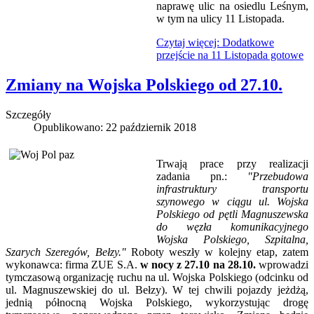
naprawę ulic na osiedlu Leśnym,
w tym na ulicy 11 Listopada.
Czytaj więcej: Dodatkowe
przejście na 11 Listopada gotowe
Zmiany na Wojska Polskiego od 27.10.
Szczegóły
Opublikowano: 22 październik 2018
Trwają prace przy realizacji
zadania pn.:
"Przebudowa
infrastruktury transportu
szynowego w ciągu ul. Wojska
Polskiego od pętli Magnuszewska
do
węzła komunikacyjnego
Wojska Polskiego, Szpitalna,
Szarych Szeregów, Bełzy."
Roboty weszły w kolejny etap, zatem
wykonawca: firma ZUE S.A.
w nocy z 27.10 na 28.10.
wprowadzi
tymczasową organizację ruchu na ul. Wojska Polskiego (odcinku od
ul. Magnuszewskiej do ul. Bełzy). W tej chwili pojazdy jeżdżą,
jednią północną Wojska Polskiego, wykorzystując drogę