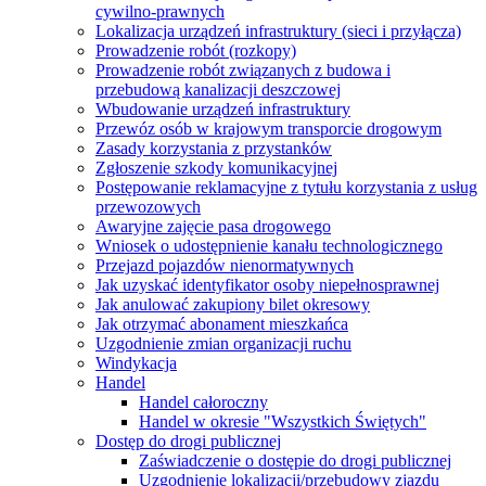
cywilno-prawnych
Lokalizacja urządzeń infrastruktury (sieci i przyłącza)
Prowadzenie robót (rozkopy)
Prowadzenie robót związanych z budowa i
przebudową kanalizacji deszczowej
Wbudowanie urządzeń infrastruktury
Przewóz osób w krajowym transporcie drogowym
Zasady korzystania z przystanków
Zgłoszenie szkody komunikacyjnej
Postępowanie reklamacyjne z tytułu korzystania z usług
przewozowych
Awaryjne zajęcie pasa drogowego
Wniosek o udostępnienie kanału technologicznego
Przejazd pojazdów nienormatywnych
Jak uzyskać identyfikator osoby niepełnosprawnej
Jak anulować zakupiony bilet okresowy
Jak otrzymać abonament mieszkańca
Uzgodnienie zmian organizacji ruchu
Windykacja
Handel
Handel całoroczny
Handel w okresie "Wszystkich Świętych"
Dostęp do drogi publicznej
Zaświadczenie o dostępie do drogi publicznej
Uzgodnienie lokalizacji/przebudowy zjazdu