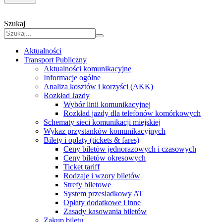
Szukaj
Aktualności
Transport Publiczny
Aktualności komunikacyjne
Informacje ogólne
Analiza kosztów i korzyści (AKK)
Rozkład Jazdy
Wybór linii komunikacyjnej
Rozkład jazdy dla telefonów komórkowych
Schematy sieci komunikacji miejskiej
Wykaz przystanków komunikacyjnych
Bilety i opłaty (tickets & fares)
Ceny biletów jednorazowych i czasowych
Ceny biletów okresowych
Ticket tariff
Rodzaje i wzory biletów
Strefy biletowe
System przesiadkowy AT
Opłaty dodatkowe i inne
Zasady kasowania biletów
Zakup biletu