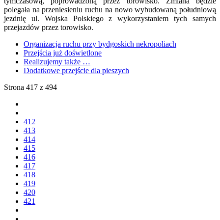
tymczasową, poprowadzoną przez torowisko. Zmiana będzie
polegała na przeniesieniu ruchu na nowo wybudowaną południową
jezdnię ul. Wojska Polskiego z wykorzystaniem tych samych
przejazdów przez torowisko.
Organizacja ruchu przy bydgoskich nekropoliach
Przejścia już doświetlone
Realizujemy także …
Dodatkowe przejście dla pieszych
Strona 417 z 494
412
413
414
415
416
417
418
419
420
421