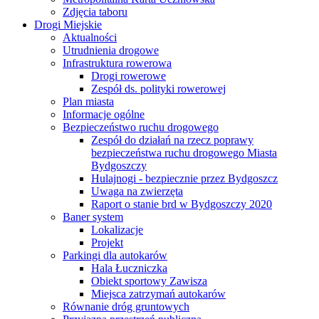
Zdjęcia taboru
Drogi Miejskie
Aktualności
Utrudnienia drogowe
Infrastruktura rowerowa
Drogi rowerowe
Zespół ds. polityki rowerowej
Plan miasta
Informacje ogólne
Bezpieczeństwo ruchu drogowego
Zespół do działań na rzecz poprawy
bezpieczeństwa ruchu drogowego Miasta
Bydgoszczy
Hulajnogi - bezpiecznie przez Bydgoszcz
Uwaga na zwierzęta
Raport o stanie brd w Bydgoszczy 2020
Baner system
Lokalizacje
Projekt
Parkingi dla autokarów
Hala Łuczniczka
Obiekt sportowy Zawisza
Miejsca zatrzymań autokarów
Równanie dróg gruntowych