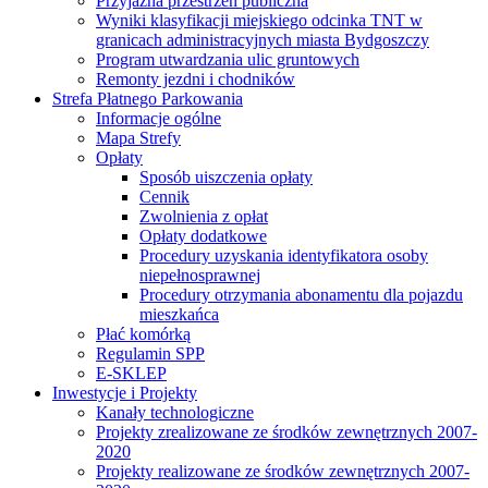
Przyjazna przestrzeń publiczna
Wyniki klasyfikacji miejskiego odcinka TNT w
granicach administracyjnych miasta Bydgoszczy
Program utwardzania ulic gruntowych
Remonty jezdni i chodników
Strefa Płatnego Parkowania
Informacje ogólne
Mapa Strefy
Opłaty
Sposób uiszczenia opłaty
Cennik
Zwolnienia z opłat
Opłaty dodatkowe
Procedury uzyskania identyfikatora osoby
niepełnosprawnej
Procedury otrzymania abonamentu dla pojazdu
mieszkańca
Płać komórką
Regulamin SPP
E-SKLEP
Inwestycje i Projekty
Kanały technologiczne
Projekty zrealizowane ze środków zewnętrznych 2007-
2020
Projekty realizowane ze środków zewnętrznych 2007-