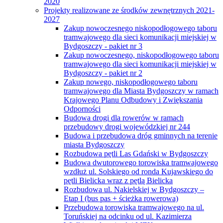
2020
Projekty realizowane ze środków zewnętrznych 2021-
2027
Zakup nowoczesnego niskopodłogowego taboru
tramwajowego dla sieci komunikacji miejskiej w
Bydgoszczy - pakiet nr 3
Zakup nowoczesnego, niskopodłogowego taboru
tramwajowego dla sieci komunikacji miejskiej w
Bydgoszczy - pakiet nr 2
Zakup nowego, niskopodłogowego taboru
tramwajowego dla Miasta Bydgoszczy w ramach
Krajowego Planu Odbudowy i Zwiększania
Odporności
Budowa drogi dla rowerów w ramach
przebudowy drogi wojewódzkiej nr 244
Budowa i przebudowa dróg gminnych na terenie
miasta Bydgoszczy
Rozbudowa pętli Las Gdański w Bydgoszczy
Budowa dwutorowego torowiska tramwajowego
wzdłuż ul. Solskiego od ronda Kujawskiego do
pętli Bielicka wraz z pętlą Bielicka
Rozbudowa ul. Nakielskiej w Bydgoszczy –
Etap I (bus pas + ścieżka rowerowa)
Przebudowa torowiska tramwajowego na ul.
Toruńskiej na odcinku od ul. Kazimierza