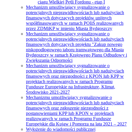
ciągu Wielkiej Pętli Fordonu - etap I
Mechanizm umożliwiający sygnalizowanie o
potencjalnych nieprawidłowościach lub nadużyciach
finansowych dotyczących projektów unijnych
współfinasowanych w ramach POIiŚ realizowanych
przez ZDMiKP w imieniu Miasta Bydgoszczy
Mechanizm umożliwiający sygnalizowanie o
potencjalnych nieprawidłowościach lub nadużyciach
finansowych dotyczących projektu "Zakup nowego
niskopodłogowego taboru tramwajowego dla Miasta
Bydgoszczy w ramach Krajowego Planu Odbudowy i
Zwiększania Odporności
Mechanizm umożliwiający sygnalizowanie o
potencjalnych nieprawidłowościach lub nadużyciach
finansowych oraz niezgodności z KPON lub KPP w
projektach realizowanych w ramach Programu
Fundusze Europejskie na Infrastrukturę, Klimat,
Środowisko 2021-2027
Mechanizmu umożliwiający sygnalizowanie o
potencjalnych nieprawidłowościach lub nadużyciach
finansowych oraz zgłoszenie niezgodności z
postanowieniami KPP lub KPON w projektach
realizowanych w ramach Programu Fundusze
Europejskie dla Kujaw i Pomorza na lata 2021 – 2027
Wyłożenie do wiadomości publicznej