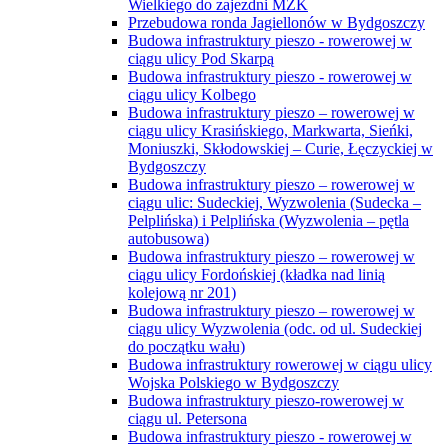
Wielkiego do zajezdni MZK
Przebudowa ronda Jagiellonów w Bydgoszczy
Budowa infrastruktury pieszo - rowerowej w
ciągu ulicy Pod Skarpą
Budowa infrastruktury pieszo - rowerowej w
ciągu ulicy Kolbego
Budowa infrastruktury pieszo – rowerowej w
ciągu ulicy Krasińskiego, Markwarta, Sieńki,
Moniuszki, Skłodowskiej – Curie, Łęczyckiej w
Bydgoszczy
Budowa infrastruktury pieszo – rowerowej w
ciągu ulic: Sudeckiej, Wyzwolenia (Sudecka –
Pelplińska) i Pelplińska (Wyzwolenia – pętla
autobusowa)
Budowa infrastruktury pieszo – rowerowej w
ciągu ulicy Fordońskiej (kładka nad linią
kolejową nr 201)
Budowa infrastruktury pieszo – rowerowej w
ciągu ulicy Wyzwolenia (odc. od ul. Sudeckiej
do początku wału)
Budowa infrastruktury rowerowej w ciągu ulicy
Wojska Polskiego w Bydgoszczy
Budowa infrastruktury pieszo-rowerowej w
ciągu ul. Petersona
Budowa infrastruktury pieszo - rowerowej w