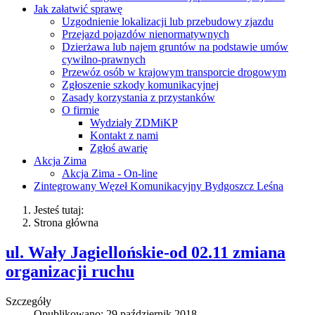
Jak załatwić sprawę
Uzgodnienie lokalizacji lub przebudowy zjazdu
Przejazd pojazdów nienormatywnych
Dzierżawa lub najem gruntów na podstawie umów
cywilno-prawnych
Przewóz osób w krajowym transporcie drogowym
Zgłoszenie szkody komunikacyjnej
Zasady korzystania z przystanków
O firmie
Wydziały ZDMiKP
Kontakt z nami
Zgłoś awarię
Akcja Zima
Akcja Zima - On-line
Zintegrowany Węzeł Komunikacyjny Bydgoszcz Leśna
Jesteś tutaj:
Strona główna
ul. Wały Jagiellońskie-od 02.11 zmiana
organizacji ruchu
Szczegóły
Opublikowano: 29 październik 2018