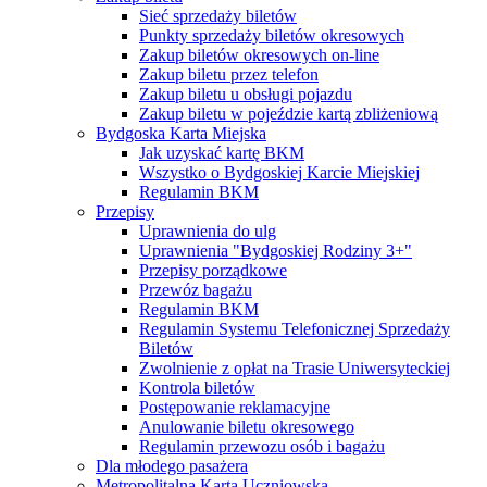
Sieć sprzedaży biletów
Punkty sprzedaży biletów okresowych
Zakup biletów okresowych on-line
Zakup biletu przez telefon
Zakup biletu u obsługi pojazdu
Zakup biletu w pojeździe kartą zbliżeniową
Bydgoska Karta Miejska
Jak uzyskać kartę BKM
Wszystko o Bydgoskiej Karcie Miejskiej
Regulamin BKM
Przepisy
Uprawnienia do ulg
Uprawnienia "Bydgoskiej Rodziny 3+"
Przepisy porządkowe
Przewóz bagażu
Regulamin BKM
Regulamin Systemu Telefonicznej Sprzedaży
Biletów
Zwolnienie z opłat na Trasie Uniwersyteckiej
Kontrola biletów
Postępowanie reklamacyjne
Anulowanie biletu okresowego
Regulamin przewozu osób i bagażu
Dla młodego pasażera
Metropolitalna Karta Uczniowska