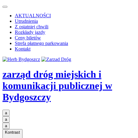
AKTUALNOŚCI
Utrudnienia
Z ostatniej chwili
Rozkłady jazdy
Ceny biletów
Strefa płatnego parkowania
Kontakt
zarząd dróg miejskich i
komunikacji publicznej
w
Bydgoszczy
a
a
a
Kontrast