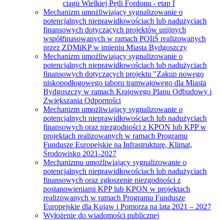
ciągu Wielkiej Pętli Fordonu - etap I
Mechanizm umożliwiający sygnalizowanie o
potencjalnych nieprawidłowościach lub nadużyciach
finansowych dotyczących projektów unijnych
współfinasowanych w ramach POIiŚ realizowanych
przez ZDMiKP w imieniu Miasta Bydgoszczy
Mechanizm umożliwiający sygnalizowanie o
potencjalnych nieprawidłowościach lub nadużyciach
finansowych dotyczących projektu "Zakup nowego
niskopodłogowego taboru tramwajowego dla Miasta
Bydgoszczy w ramach Krajowego Planu Odbudowy i
Zwiększania Odporności
Mechanizm umożliwiający sygnalizowanie o
potencjalnych nieprawidłowościach lub nadużyciach
finansowych oraz niezgodności z KPON lub KPP w
projektach realizowanych w ramach Programu
Fundusze Europejskie na Infrastrukturę, Klimat,
Środowisko 2021-2027
Mechanizmu umożliwiający sygnalizowanie o
potencjalnych nieprawidłowościach lub nadużyciach
finansowych oraz zgłoszenie niezgodności z
postanowieniami KPP lub KPON w projektach
realizowanych w ramach Programu Fundusze
Europejskie dla Kujaw i Pomorza na lata 2021 – 2027
Wyłożenie do wiadomości publicznej