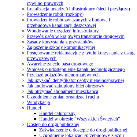
cywilno-prawnych
Lokalizacja urządzeń infrastruktury (sieci i przyłącza)
Prowadzenie robót (rozkopy)
Prowadzenie robót związanych z budowa i
przebudową kanalizacji deszczowej
Wbudowanie urządzeń infrastruktury
Przewóz osób w krajowym transporcie drogowym
Zasady korzystania z przystanków
Zgłoszenie szkody komunikacyjnej
Postępowanie reklamacyjne z tytułu korzystania z usług
przewozowych
Awaryjne zajęcie pasa drogowego
Wniosek o udostępnienie kanału technologicznego
Przejazd pojazdów nienormatywnych
Jak uzyskać identyfikator osoby niepełnosprawnej
Jak anulować zakupiony bilet okresowy
Jak otrzymać abonament mieszkańca
Uzgodnienie zmian organizacji ruchu
Windykacja
Handel
Handel całoroczny
Handel w okresie "Wszystkich Świętych"
Dostęp do drogi publicznej
Zaświadczenie o dostępie do drogi publicznej
Uzgodnienie lokalizacji/przebudowy zjazdu