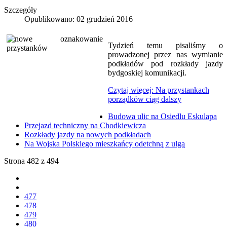
Szczegóły
Opublikowano: 02 grudzień 2016
Tydzień temu pisaliśmy o
prowadzonej przez nas wymianie
podkładów pod rozkłady jazdy
bydgoskiej komunikacji.
Czytaj więcej: Na przystankach
porządków ciąg dalszy
Budowa ulic na Osiedlu Eskulapa
Przejazd techniczny na Chodkiewicza
Rozkłady jazdy na nowych podkładach
Na Wojska Polskiego mieszkańcy odetchną z ulgą
Strona 482 z 494
477
478
479
480