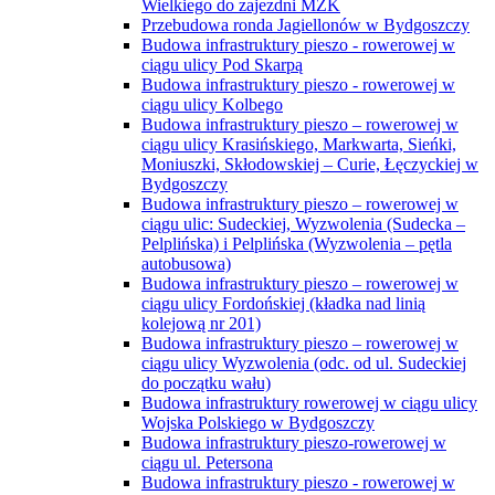
Wielkiego do zajezdni MZK
Przebudowa ronda Jagiellonów w Bydgoszczy
Budowa infrastruktury pieszo - rowerowej w
ciągu ulicy Pod Skarpą
Budowa infrastruktury pieszo - rowerowej w
ciągu ulicy Kolbego
Budowa infrastruktury pieszo – rowerowej w
ciągu ulicy Krasińskiego, Markwarta, Sieńki,
Moniuszki, Skłodowskiej – Curie, Łęczyckiej w
Bydgoszczy
Budowa infrastruktury pieszo – rowerowej w
ciągu ulic: Sudeckiej, Wyzwolenia (Sudecka –
Pelplińska) i Pelplińska (Wyzwolenia – pętla
autobusowa)
Budowa infrastruktury pieszo – rowerowej w
ciągu ulicy Fordońskiej (kładka nad linią
kolejową nr 201)
Budowa infrastruktury pieszo – rowerowej w
ciągu ulicy Wyzwolenia (odc. od ul. Sudeckiej
do początku wału)
Budowa infrastruktury rowerowej w ciągu ulicy
Wojska Polskiego w Bydgoszczy
Budowa infrastruktury pieszo-rowerowej w
ciągu ul. Petersona
Budowa infrastruktury pieszo - rowerowej w