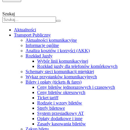
Szukaj
Aktualności
Transport Publiczny
Aktualności komunikacyjne
Informacje ogólne
Analiza kosztów i korzyści (AKK)
Rozkład Jazdy
Wybór linii komunikacyjnej
Rozkład jazdy dla telefonów komórkowych
Schematy sieci komunikacji miejskiej
Wykaz przystanków komunikacyjnych
Bilety i opłaty (tickets & fares)
Ceny biletów jednorazowych i czasowych
Ceny biletów okresowych
Ticket tariff
Rodzaje i wzory biletów
Strefy biletowe
System przesiadkowy AT
Opłaty dodatkowe i inne
Zasady kasowania biletów
Zakup biletu