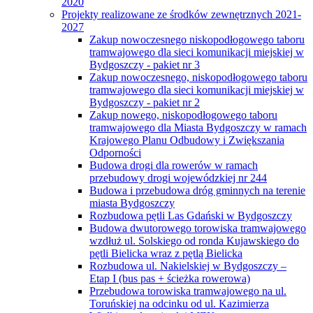
2020
Projekty realizowane ze środków zewnętrznych 2021-
2027
Zakup nowoczesnego niskopodłogowego taboru
tramwajowego dla sieci komunikacji miejskiej w
Bydgoszczy - pakiet nr 3
Zakup nowoczesnego, niskopodłogowego taboru
tramwajowego dla sieci komunikacji miejskiej w
Bydgoszczy - pakiet nr 2
Zakup nowego, niskopodłogowego taboru
tramwajowego dla Miasta Bydgoszczy w ramach
Krajowego Planu Odbudowy i Zwiększania
Odporności
Budowa drogi dla rowerów w ramach
przebudowy drogi wojewódzkiej nr 244
Budowa i przebudowa dróg gminnych na terenie
miasta Bydgoszczy
Rozbudowa pętli Las Gdański w Bydgoszczy
Budowa dwutorowego torowiska tramwajowego
wzdłuż ul. Solskiego od ronda Kujawskiego do
pętli Bielicka wraz z pętlą Bielicka
Rozbudowa ul. Nakielskiej w Bydgoszczy –
Etap I (bus pas + ścieżka rowerowa)
Przebudowa torowiska tramwajowego na ul.
Toruńskiej na odcinku od ul. Kazimierza