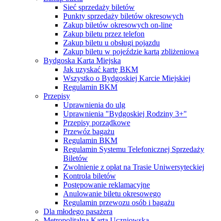
Sieć sprzedaży biletów
Punkty sprzedaży biletów okresowych
Zakup biletów okresowych on-line
Zakup biletu przez telefon
Zakup biletu u obsługi pojazdu
Zakup biletu w pojeździe kartą zbliżeniową
Bydgoska Karta Miejska
Jak uzyskać kartę BKM
Wszystko o Bydgoskiej Karcie Miejskiej
Regulamin BKM
Przepisy
Uprawnienia do ulg
Uprawnienia "Bydgoskiej Rodziny 3+"
Przepisy porządkowe
Przewóz bagażu
Regulamin BKM
Regulamin Systemu Telefonicznej Sprzedaży
Biletów
Zwolnienie z opłat na Trasie Uniwersyteckiej
Kontrola biletów
Postępowanie reklamacyjne
Anulowanie biletu okresowego
Regulamin przewozu osób i bagażu
Dla młodego pasażera
Metropolitalna Karta Uczniowska