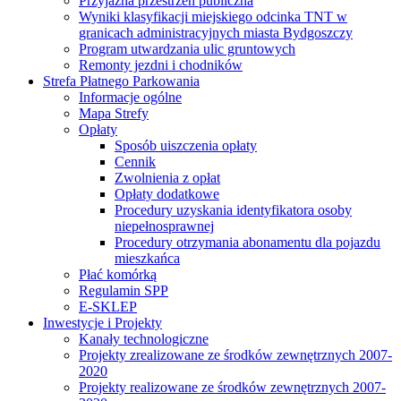
Przyjazna przestrzeń publiczna
Wyniki klasyfikacji miejskiego odcinka TNT w
granicach administracyjnych miasta Bydgoszczy
Program utwardzania ulic gruntowych
Remonty jezdni i chodników
Strefa Płatnego Parkowania
Informacje ogólne
Mapa Strefy
Opłaty
Sposób uiszczenia opłaty
Cennik
Zwolnienia z opłat
Opłaty dodatkowe
Procedury uzyskania identyfikatora osoby
niepełnosprawnej
Procedury otrzymania abonamentu dla pojazdu
mieszkańca
Płać komórką
Regulamin SPP
E-SKLEP
Inwestycje i Projekty
Kanały technologiczne
Projekty zrealizowane ze środków zewnętrznych 2007-
2020
Projekty realizowane ze środków zewnętrznych 2007-