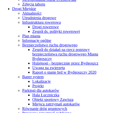
Zdjęcia taboru
Drogi Miejskie
Aktualności
Utrudnienia drogowe
Infrastruktura rowerowa
Drogi rowerowe
Zespół ds. polityki rowerowej
Plan miasta
Informacje ogólne
Bezpieczeństwo ruchu drogowego
Zespół do działań na rzecz poprawy
bezpieczeństwa ruchu drogowego Miasta
Bydgoszczy
Hulajnogi - bezpiecznie przez Bydgoszcz
Uwaga na zwierzęta
Raport o stanie brd w Bydgoszczy 2020
Baner system
Lokalizacje
Projekt
Parkingi dla autokarów
Hala Łuczniczka
Obiekt sportowy Zawisza
Miejsca zatrzymań autokarów
Równanie dróg gruntowych