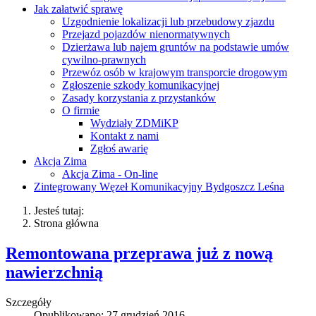
Jak załatwić sprawę
Uzgodnienie lokalizacji lub przebudowy zjazdu
Przejazd pojazdów nienormatywnych
Dzierżawa lub najem gruntów na podstawie umów
cywilno-prawnych
Przewóz osób w krajowym transporcie drogowym
Zgłoszenie szkody komunikacyjnej
Zasady korzystania z przystanków
O firmie
Wydziały ZDMiKP
Kontakt z nami
Zgłoś awarię
Akcja Zima
Akcja Zima - On-line
Zintegrowany Węzeł Komunikacyjny Bydgoszcz Leśna
Jesteś tutaj:
Strona główna
Remontowana przeprawa już z nową
nawierzchnią
Szczegóły
Opublikowano: 27 grudzień 2016