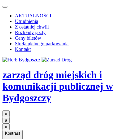
AKTUALNOŚCI
Utrudnienia
Z ostatniej chwili
Rozkłady jazdy
Ceny biletów
Strefa płatnego parkowania
Kontakt
zarząd dróg miejskich i
komunikacji publicznej
w
Bydgoszczy
a
a
a
Kontrast