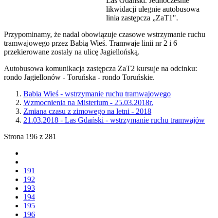
Las Gdański. Jednocześnie
likwidacji ulegnie autobusowa
linia zastępcza „ZaT1".
Przypominamy, że nadal obowiązuje czasowe wstrzymanie ruchu
tramwajowego przez Babią Wieś. Tramwaje linii nr 2 i 6
przekierowane zostały na ulicę Jagiellońską.
Autobusowa komunikacja zastępcza ZaT2 kursuje na odcinku:
rondo Jagiellonów - Toruńska - rondo Toruńskie.
Babia Wieś - wstrzymanie ruchu tramwajowego
Wzmocnienia na Misterium - 25.03.2018r.
Zmiana czasu z zimowego na letni - 2018
21.03.2018 - Las Gdański - wstrzymanie ruchu tramwajów
Strona 196 z 281
191
192
193
194
195
196