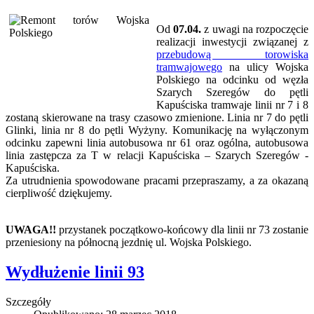
Od
07.04.
z uwagi na rozpoczęcie
realizacji inwestycji związanej z
przebudową torowiska
tramwajowego
na ulicy Wojska
Polskiego na odcinku od węzła
Szarych Szeregów do pętli
Kapuściska tramwaje linii nr 7 i 8
zostaną skierowane na trasy czasowo zmienione. Linia nr 7 do pętli
Glinki, linia nr 8 do pętli Wyżyny. Komunikację na wyłączonym
odcinku zapewni linia autobusowa nr 61 oraz ogólna, autobusowa
linia zastępcza za T w relacji Kapuściska – Szarych Szeregów -
Kapuściska.
Za utrudnienia spowodowane pracami przepraszamy, a za okazaną
cierpliwość dziękujemy.
UWAGA!!
przystanek początkowo-końcowy dla linii nr 73 zostanie
przeniesiony na północną jezdnię ul. Wojska Polskiego.
Wydłużenie linii 93
Szczegóły