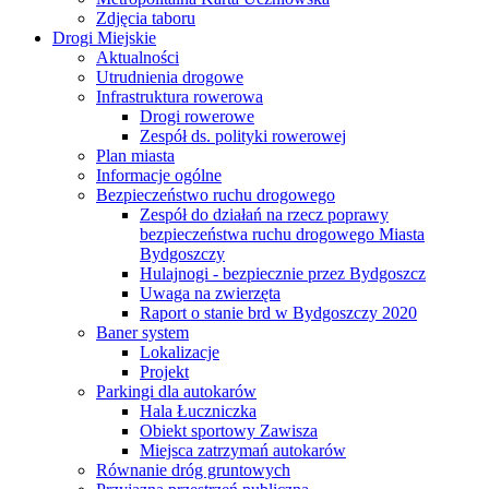
Zdjęcia taboru
Drogi Miejskie
Aktualności
Utrudnienia drogowe
Infrastruktura rowerowa
Drogi rowerowe
Zespół ds. polityki rowerowej
Plan miasta
Informacje ogólne
Bezpieczeństwo ruchu drogowego
Zespół do działań na rzecz poprawy
bezpieczeństwa ruchu drogowego Miasta
Bydgoszczy
Hulajnogi - bezpiecznie przez Bydgoszcz
Uwaga na zwierzęta
Raport o stanie brd w Bydgoszczy 2020
Baner system
Lokalizacje
Projekt
Parkingi dla autokarów
Hala Łuczniczka
Obiekt sportowy Zawisza
Miejsca zatrzymań autokarów
Równanie dróg gruntowych