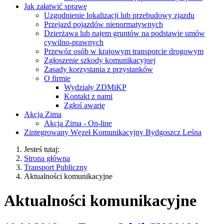
Jak załatwić sprawę
Uzgodnienie lokalizacji lub przebudowy zjazdu
Przejazd pojazdów nienormatywnych
Dzierżawa lub najem gruntów na podstawie umów
cywilno-prawnych
Przewóz osób w krajowym transporcie drogowym
Zgłoszenie szkody komunikacyjnej
Zasady korzystania z przystanków
O firmie
Wydziały ZDMiKP
Kontakt z nami
Zgłoś awarię
Akcja Zima
Akcja Zima - On-line
Zintegrowany Węzeł Komunikacyjny Bydgoszcz Leśna
Jesteś tutaj:
Strona główna
Transport Publiczny
Aktualności komunikacyjne
Aktualności komunikacyjne