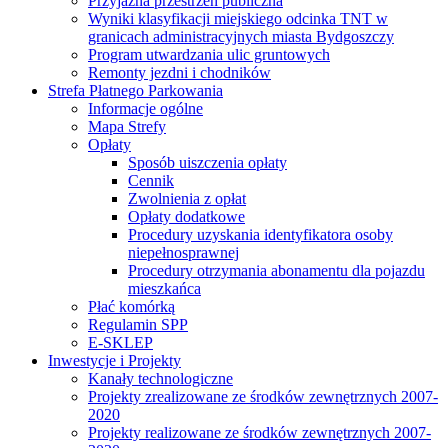
Przyjazna przestrzeń publiczna
Wyniki klasyfikacji miejskiego odcinka TNT w
granicach administracyjnych miasta Bydgoszczy
Program utwardzania ulic gruntowych
Remonty jezdni i chodników
Strefa Płatnego Parkowania
Informacje ogólne
Mapa Strefy
Opłaty
Sposób uiszczenia opłaty
Cennik
Zwolnienia z opłat
Opłaty dodatkowe
Procedury uzyskania identyfikatora osoby
niepełnosprawnej
Procedury otrzymania abonamentu dla pojazdu
mieszkańca
Płać komórką
Regulamin SPP
E-SKLEP
Inwestycje i Projekty
Kanały technologiczne
Projekty zrealizowane ze środków zewnętrznych 2007-
2020
Projekty realizowane ze środków zewnętrznych 2007-