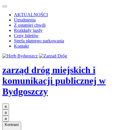
AKTUALNOŚCI
Utrudnienia
Z ostatniej chwili
Rozkłady jazdy
Ceny biletów
Strefa płatnego parkowania
Kontakt
zarząd dróg miejskich i
komunikacji publicznej
w
Bydgoszczy
a
a
a
Kontrast