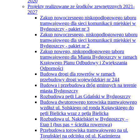
2020
Projekty realizowane ze środków zewnętrznych 2021-
2027
Zakup nowoczesnego niskopodłogowego taboru
tramwajowego dla sieci komunikacji miejskiej w
Bydgoszczy - pakiet nr 3
Zakup nowoczesnego, niskopodłogowego taboru
tramwajowego dla sieci komunikacji miejskiej w
Bydgoszczy - pakiet nr 2
Zakup nowego, niskopodłogowego taboru
tramwajowego dla Miasta Bydgoszczy w ramach
Krajowego Planu Odbudowy i Zwiększania
Odporności
Budowa drogi dla rowerów w ramach
przebudowy drogi wojewódzkiej nr 244
Budowa i przebudowa dróg gminnych na terenie
miasta Bydgoszczy
Rozbudowa pętli Las Gdański w Bydgoszczy
Budowa dwutorowego torowiska tramwajowego
wzdłuż ul. Solskiego od ronda Kujawskiego do
pętli Bielicka wraz z pętlą Bielicka
Rozbudowa ul. Nakielskiej w Bydgoszczy –
Etap I (bus pas + ścieżka rowerowa)
Przebudowa torowiska tramwajowego na ul.
Toruńskiej na odcinku od ul. Kazimierza