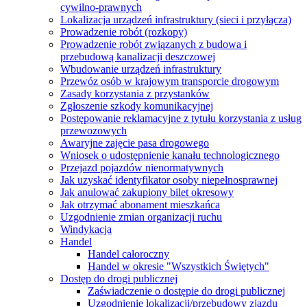
cywilno-prawnych
Lokalizacja urządzeń infrastruktury (sieci i przyłącza)
Prowadzenie robót (rozkopy)
Prowadzenie robót związanych z budowa i
przebudową kanalizacji deszczowej
Wbudowanie urządzeń infrastruktury
Przewóz osób w krajowym transporcie drogowym
Zasady korzystania z przystanków
Zgłoszenie szkody komunikacyjnej
Postępowanie reklamacyjne z tytułu korzystania z usług
przewozowych
Awaryjne zajęcie pasa drogowego
Wniosek o udostępnienie kanału technologicznego
Przejazd pojazdów nienormatywnych
Jak uzyskać identyfikator osoby niepełnosprawnej
Jak anulować zakupiony bilet okresowy
Jak otrzymać abonament mieszkańca
Uzgodnienie zmian organizacji ruchu
Windykacja
Handel
Handel całoroczny
Handel w okresie "Wszystkich Świętych"
Dostęp do drogi publicznej
Zaświadczenie o dostępie do drogi publicznej
Uzgodnienie lokalizacji/przebudowy zjazdu