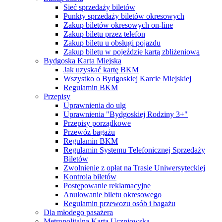
Sieć sprzedaży biletów
Punkty sprzedaży biletów okresowych
Zakup biletów okresowych on-line
Zakup biletu przez telefon
Zakup biletu u obsługi pojazdu
Zakup biletu w pojeździe kartą zbliżeniową
Bydgoska Karta Miejska
Jak uzyskać kartę BKM
Wszystko o Bydgoskiej Karcie Miejskiej
Regulamin BKM
Przepisy
Uprawnienia do ulg
Uprawnienia "Bydgoskiej Rodziny 3+"
Przepisy porządkowe
Przewóz bagażu
Regulamin BKM
Regulamin Systemu Telefonicznej Sprzedaży
Biletów
Zwolnienie z opłat na Trasie Uniwersyteckiej
Kontrola biletów
Postępowanie reklamacyjne
Anulowanie biletu okresowego
Regulamin przewozu osób i bagażu
Dla młodego pasażera
Metropolitalna Karta Uczniowska