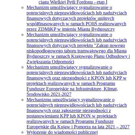
ciągu Wielkiej Pętli Fordonu - etap I
Mechanizm umożliwiający sygnalizowanie o
potencjalnych nieprawidłowościach lub nadużyciach
finansowych dotyczących projektów unijnych
współfinasowanych w ramach POIiŚ realizowanych
przez ZDMiKP w imieniu Miasta Bydgoszczy
Mechanizm umożliwiający sygnalizowanie o
potencjalnych nieprawidłowościach lub nadużyciach
finansowych dotyczących projektu "Zakup nowego
niskopodłogowego taboru tramwajowego dla Miasta
Bydgoszczy w ramach Krajowego Planu Odbudowy i
Zwiększania Odporności
Mechanizm umożliwiający sygnalizowanie o
potencjalnych nieprawidłowościach lub nadużyciach
finansowych oraz niezgodności z KPON lub KPP w
projektach realizowanych w ramach Programu
Fundusze Europejskie na Infrastrukturę, Klimat,
Środowisko 2021-2027
Mechanizmu umożliwiający sygnalizowanie o
potencjalnych nieprawidłowościach lub nadużyciach
finansowych oraz zgłoszenie niezgodności z
postanowieniami KPP lub KPON w projektach
realizowanych w ramach Programu Fundusze
Europejskie dla Kujaw i Pomorza na lata 2021 – 2027
Wyłożenie do wiadomości publicznej