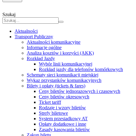
Szukaj
Aktualności
Transport Publiczny
Aktualności komunikacyjne
Informacje ogólne
Analiza kosztów i korzyści (AKK)
Rozkład Jazdy
Wybór linii komunikacyjnej
Rozkład jazdy dla telefonów komórkowych
Schematy sieci komunikacji miejskiej
Wykaz przystanków komunikacyjnych
Bilety i opłaty (tickets & fares)
Ceny biletów jednorazowych i czasowych
Ceny biletów okresowych
Ticket tariff
Rodzaje i wzory biletów
Strefy biletowe
System przesiadkowy AT
Opłaty dodatkowe i inne
Zasady kasowania biletów
Zakup biletu