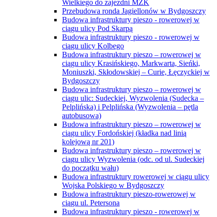
Wielkiego do zajezdni MZK
Przebudowa ronda Jagiellonów w Bydgoszczy
Budowa infrastruktury pieszo - rowerowej w
ciągu ulicy Pod Skarpą
Budowa infrastruktury pieszo - rowerowej w
ciągu ulicy Kolbego
Budowa infrastruktury pieszo – rowerowej w
ciągu ulicy Krasińskiego, Markwarta, Sieńki,
Moniuszki, Skłodowskiej – Curie, Łęczyckiej w
Bydgoszczy
Budowa infrastruktury pieszo – rowerowej w
ciągu ulic: Sudeckiej, Wyzwolenia (Sudecka –
Pelplińska) i Pelplińska (Wyzwolenia – pętla
autobusowa)
Budowa infrastruktury pieszo – rowerowej w
ciągu ulicy Fordońskiej (kładka nad linią
kolejową nr 201)
Budowa infrastruktury pieszo – rowerowej w
ciągu ulicy Wyzwolenia (odc. od ul. Sudeckiej
do początku wału)
Budowa infrastruktury rowerowej w ciągu ulicy
Wojska Polskiego w Bydgoszczy
Budowa infrastruktury pieszo-rowerowej w
ciągu ul. Petersona
Budowa infrastruktury pieszo - rowerowej w