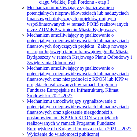
ciągu Wielkiej Pętli Fordonu - etap I
Mechanizm umożliwiający sygnalizowanie o
potencjalnych nieprawidłowościach lub nadużyciach
finansowych dotyczących projektów unijnych
współfinasowanych w ramach POIiŚ realizowanych
przez ZDMiKP w imieniu Miasta Bydgoszczy
Mechanizm umożliwiający sygnalizowanie o
potencjalnych nieprawidłowościach lub nadużyciach
finansowych dotyczących projektu "Zakup nowego
niskopodłogowego taboru tramwajowego dla Miasta
Bydgoszczy w ramach Krajowego Planu Odbudowy i
Zwiększania Odporności
Mechanizm umożliwiający sygnalizowanie o
potencjalnych nieprawidłowościach lub nadużyciach
finansowych oraz niezgodności z KPON lub KPP w
projektach realizowanych w ramach Programu
Fundusze Europejskie na Infrastrukturę, Klimat,
Środowisko 2021-2027
Mechanizmu umożliwiający sygnalizowanie o
potencjalnych nieprawidłowościach lub nadużyciach
finansowych oraz zgłoszenie niezgodności z
postanowieniami KPP lub KPON w projektach
realizowanych w ramach Programu Fundusze
Europejskie dla Kujaw i Pomorza na lata 2021 – 2027
Wyłożenie do wiadomości publicznej