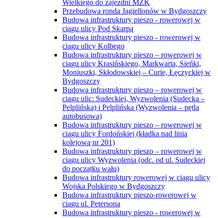
Wielkiego do zajezdni MZK
Przebudowa ronda Jagiellonów w Bydgoszczy
Budowa infrastruktury pieszo - rowerowej w
ciągu ulicy Pod Skarpą
Budowa infrastruktury pieszo - rowerowej w
ciągu ulicy Kolbego
Budowa infrastruktury pieszo – rowerowej w
ciągu ulicy Krasińskiego, Markwarta, Sieńki,
Moniuszki, Skłodowskiej – Curie, Łęczyckiej w
Bydgoszczy
Budowa infrastruktury pieszo – rowerowej w
ciągu ulic: Sudeckiej, Wyzwolenia (Sudecka –
Pelplińska) i Pelplińska (Wyzwolenia – pętla
autobusowa)
Budowa infrastruktury pieszo – rowerowej w
ciągu ulicy Fordońskiej (kładka nad linią
kolejową nr 201)
Budowa infrastruktury pieszo – rowerowej w
ciągu ulicy Wyzwolenia (odc. od ul. Sudeckiej
do początku wału)
Budowa infrastruktury rowerowej w ciągu ulicy
Wojska Polskiego w Bydgoszczy
Budowa infrastruktury pieszo-rowerowej w
ciągu ul. Petersona
Budowa infrastruktury pieszo - rowerowej w