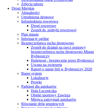
Zdjęcia taboru
Drogi Miejskie
Aktualności
Utrudnienia drogowe
Infrastruktura rowerowa
Drogi rowerowe
Zespół ds. polityki rowerowej
Plan miasta
Informacje ogólne
Bezpieczeństwo ruchu drogowego
Zespół do działań na rzecz poprawy
bezpieczeństwa ruchu drogowego Miasta
Bydgoszczy
Hulajnogi - bezpiecznie przez Bydgoszcz
Uwaga na zwierzęta
Raport o stanie brd w Bydgoszczy 2020
Baner system
Lokalizacje
Projekt
Parkingi dla autokarów
Hala Łuczniczka
Obiekt sportowy Zawisza
Miejsca zatrzymań autokarów
Równanie dróg gruntowych