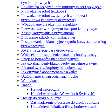
cywilno-prawnych
Lokalizacja urządzeń infrastruktury (sieci i przyłącza)
Prowadzenie robót (rozkopy)
Prowadzenie robót związanych z budowa i
przebudową kanalizacji deszczowej
Wbudowanie urządzeń infrastruktury
Przewóz osób w krajowym transporcie drogowym
Zasady korzystania z przystanków
Zgłoszenie szkody komunikacyjnej
Postępowanie reklamacyjne z tytułu korzystania z usług
przewozowych
Awaryjne zajęcie pasa drogowego
Wniosek o udostępnienie kanału technologicznego
Przejazd pojazdów nienormatywnych
Jak uzyskać identyfikator osoby niepełnosprawnej
Jak anulować zakupiony bilet okresowy
Jak otrzymać abonament mieszkańca
Uzgodnienie zmian organizacji ruchu
Windykacja
Handel
Handel całoroczny
Handel w okresie "Wszystkich Świętych"
Dostęp do drogi publicznej
Zaświadczenie o dostępie do drogi publicznej
Uzgodnienie lokalizacji/przebudowy zjazdu