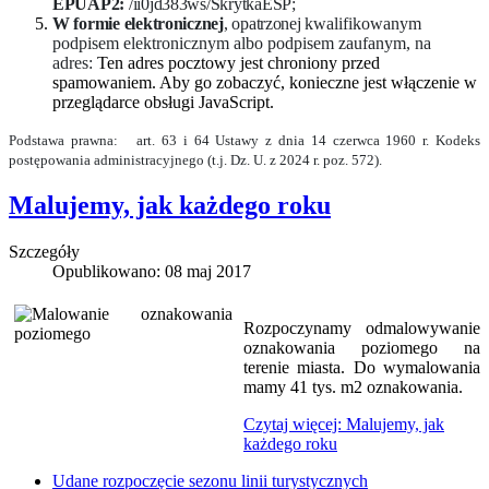
EPUAP2:
/ii0jd383ws/SkrytkaESP;
W formie elektronicznej
, opatrzonej
kwalifikowanym
podpisem elektronicznym albo podpisem zaufanym, na
adres:
Ten adres pocztowy jest chroniony przed
spamowaniem. Aby go zobaczyć, konieczne jest włączenie w
przeglądarce obsługi JavaScript.
Podstawa prawna: art. 63 i 64 Ustawy z dnia 14 czerwca 1960 r. Kodeks
postępowania administracyjnego (t.j. Dz. U. z 2024 r. poz. 572).
Malujemy, jak każdego roku
Szczegóły
Opublikowano: 08 maj 2017
Rozpoczynamy odmalowywanie
oznakowania poziomego na
terenie miasta. Do wymalowania
mamy 41 tys. m2 oznakowania.
Czytaj więcej: Malujemy, jak
każdego roku
Udane rozpoczęcie sezonu linii turystycznych