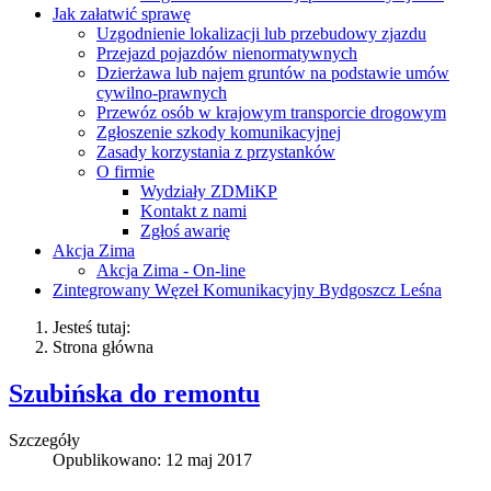
Jak załatwić sprawę
Uzgodnienie lokalizacji lub przebudowy zjazdu
Przejazd pojazdów nienormatywnych
Dzierżawa lub najem gruntów na podstawie umów
cywilno-prawnych
Przewóz osób w krajowym transporcie drogowym
Zgłoszenie szkody komunikacyjnej
Zasady korzystania z przystanków
O firmie
Wydziały ZDMiKP
Kontakt z nami
Zgłoś awarię
Akcja Zima
Akcja Zima - On-line
Zintegrowany Węzeł Komunikacyjny Bydgoszcz Leśna
Jesteś tutaj:
Strona główna
Szubińska do remontu
Szczegóły
Opublikowano: 12 maj 2017