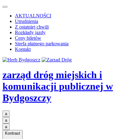
AKTUALNOŚCI
Utrudnienia
Z ostatniej chwili
Rozkłady jazdy
Ceny biletów
Strefa płatnego parkowania
Kontakt
zarząd dróg miejskich i
komunikacji publicznej
w
Bydgoszczy
a
a
a
Kontrast