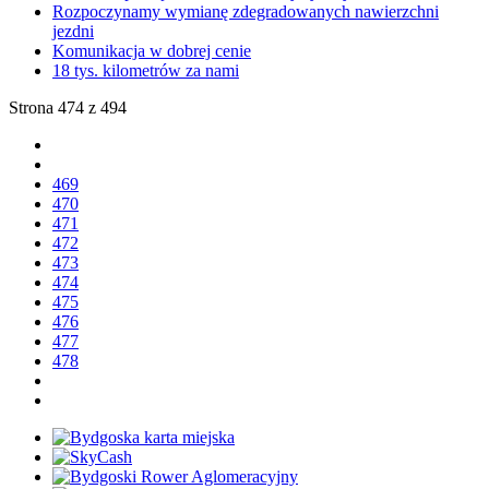
Rozpoczynamy wymianę zdegradowanych nawierzchni
jezdni
Komunikacja w dobrej cenie
18 tys. kilometrów za nami
Strona 474 z 494
469
470
471
472
473
474
475
476
477
478