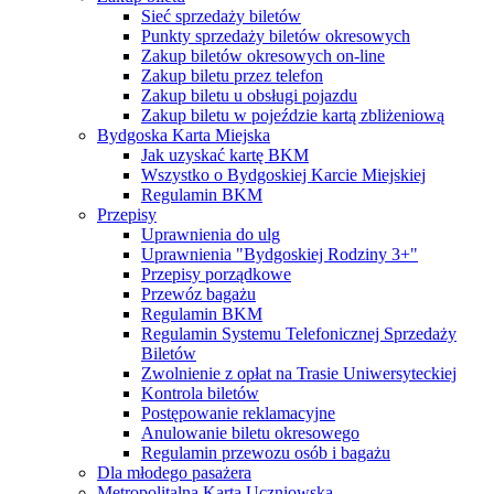
Sieć sprzedaży biletów
Punkty sprzedaży biletów okresowych
Zakup biletów okresowych on-line
Zakup biletu przez telefon
Zakup biletu u obsługi pojazdu
Zakup biletu w pojeździe kartą zbliżeniową
Bydgoska Karta Miejska
Jak uzyskać kartę BKM
Wszystko o Bydgoskiej Karcie Miejskiej
Regulamin BKM
Przepisy
Uprawnienia do ulg
Uprawnienia "Bydgoskiej Rodziny 3+"
Przepisy porządkowe
Przewóz bagażu
Regulamin BKM
Regulamin Systemu Telefonicznej Sprzedaży
Biletów
Zwolnienie z opłat na Trasie Uniwersyteckiej
Kontrola biletów
Postępowanie reklamacyjne
Anulowanie biletu okresowego
Regulamin przewozu osób i bagażu
Dla młodego pasażera
Metropolitalna Karta Uczniowska