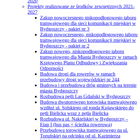
2020
Projekty realizowane ze środków zewnętrznych 2021-
2027
Zakup nowoczesnego niskopodłogowego taboru
tramwajowego dla sieci komunikacji miejskiej w
Bydgoszczy - pakiet nr 3
Zakup nowoczesnego, niskopodłogowego taboru
tramwajowego dla sieci komunikacji miejskiej w
Bydgoszczy - pakiet nr 2
Zakup nowego, niskopodłogowego taboru
tramwajowego dla Miasta Bydgoszczy w ramach
Krajowego Planu Odbudowy i Zwiększania
Odporności
Budowa drogi dla rowerów w ramach
przebudowy drogi wojewódzkiej nr 244
Budowa i przebudowa dróg gminnych na terenie
miasta Bydgoszczy
Rozbudowa pętli Las Gdański w Bydgoszczy
Budowa dwutorowego torowiska tramwajowego
wzdłuż ul. Solskiego od ronda Kujawskiego do
pętli Bielicka wraz z pętlą Bielicka
Rozbudowa ul. Nakielskiej w Bydgoszczy –
Etap I (bus pas + ścieżka rowerowa)
Przebudowa torowiska tramwajowego na ul.
Toruńskiej na odcinku od ul. Kazimierza