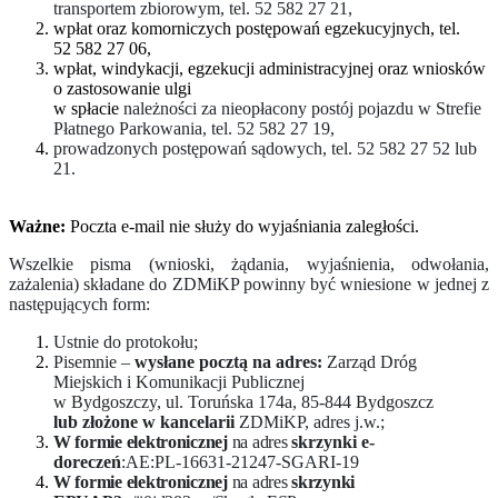
transportem zbiorowym, tel. 52 582 27 21,
wpłat oraz komorniczych postępowań egzekucyjnych, tel.
52 582 27 06,
wpłat, windykacji, egzekucji administracyjnej oraz wniosków
o zastosowanie ulgi
w spłacie
należności za nieopłacony postój pojazdu w Strefie
Płatnego Parkowania, tel. 52 582 27 19,
prowadzonych postępowań sądowych, tel. 52 582 27 52 lub
21.
Ważne:
Poczta e-mail nie służy do wyjaśniania zaległości.
Wszelkie pisma (wnioski, żądania, wyjaśnienia, odwołania,
zażalenia) składane do ZDMiKP powinny być wniesione w jednej z
następujących form:
Ustnie do protokołu;
Pisemnie –
wysłane pocztą na adres:
Zarząd Dróg
Miejskich i Komunikacji Publicznej
w Bydgoszczy, ul. Toruńska 174a, 85-844 Bydgoszcz
lub złożone w kancelarii
ZDMiKP, adres j.w.;
W formie elektronicznej
na adres
skrzynki e-
doreczeń
:AE:PL-16631-21247-SGARI-19
W formie elektronicznej
na adres
skrzynki