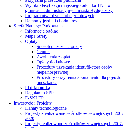
Przyjazna przestrzeń publiczna
Wyniki klasyfikacji miejskiego odcinka TNT w
granicach administracyjnych miasta Bydgoszczy
Program utwardzania ulic gruntowych
Remonty jezdni i chodników
Strefa Płatnego Parkowania
Informacje ogólne
Mapa Strefy
Opłaty
Sposób uiszczenia opłaty
Cennik
Zwolnienia z opłat
Opłaty dodatkowe
Procedury uzyskania identyfikatora osoby
niepełnosprawnej
Procedury otrzymania abonamentu dla pojazdu
mieszkańca
Płać komórką
Regulamin SPP
E-SKLEP
Inwestycje i Projekty
Kanały technologiczne
Projekty zrealizowane ze środków zewnętrznych 2007-
2020
Projekty realizowane ze środków zewnętrznych 2007-