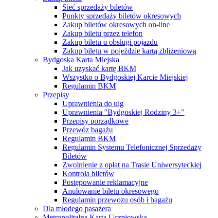
Sieć sprzedaży biletów
Punkty sprzedaży biletów okresowych
Zakup biletów okresowych on-line
Zakup biletu przez telefon
Zakup biletu u obsługi pojazdu
Zakup biletu w pojeździe kartą zbliżeniową
Bydgoska Karta Miejska
Jak uzyskać kartę BKM
Wszystko o Bydgoskiej Karcie Miejskiej
Regulamin BKM
Przepisy
Uprawnienia do ulg
Uprawnienia "Bydgoskiej Rodziny 3+"
Przepisy porządkowe
Przewóz bagażu
Regulamin BKM
Regulamin Systemu Telefonicznej Sprzedaży
Biletów
Zwolnienie z opłat na Trasie Uniwersyteckiej
Kontrola biletów
Postępowanie reklamacyjne
Anulowanie biletu okresowego
Regulamin przewozu osób i bagażu
Dla młodego pasażera
Metropolitalna Karta Uczniowska