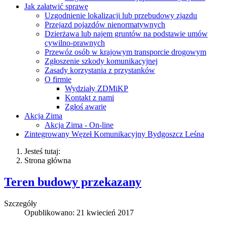
Jak załatwić sprawę
Uzgodnienie lokalizacji lub przebudowy zjazdu
Przejazd pojazdów nienormatywnych
Dzierżawa lub najem gruntów na podstawie umów
cywilno-prawnych
Przewóz osób w krajowym transporcie drogowym
Zgłoszenie szkody komunikacyjnej
Zasady korzystania z przystanków
O firmie
Wydziały ZDMiKP
Kontakt z nami
Zgłoś awarię
Akcja Zima
Akcja Zima - On-line
Zintegrowany Węzeł Komunikacyjny Bydgoszcz Leśna
Jesteś tutaj:
Strona główna
Teren budowy przekazany
Szczegóły
Opublikowano: 21 kwiecień 2017