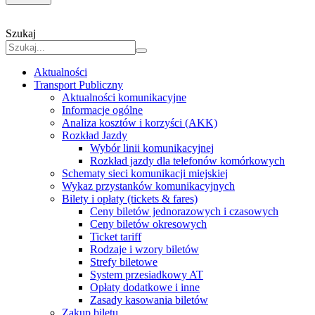
Szukaj
Aktualności
Transport Publiczny
Aktualności komunikacyjne
Informacje ogólne
Analiza kosztów i korzyści (AKK)
Rozkład Jazdy
Wybór linii komunikacyjnej
Rozkład jazdy dla telefonów komórkowych
Schematy sieci komunikacji miejskiej
Wykaz przystanków komunikacyjnych
Bilety i opłaty (tickets & fares)
Ceny biletów jednorazowych i czasowych
Ceny biletów okresowych
Ticket tariff
Rodzaje i wzory biletów
Strefy biletowe
System przesiadkowy AT
Opłaty dodatkowe i inne
Zasady kasowania biletów
Zakup biletu