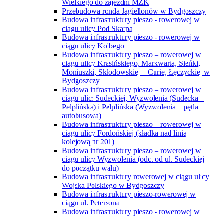
Wielkiego do zajezdni MZK
Przebudowa ronda Jagiellonów w Bydgoszczy
Budowa infrastruktury pieszo - rowerowej w
ciągu ulicy Pod Skarpą
Budowa infrastruktury pieszo - rowerowej w
ciągu ulicy Kolbego
Budowa infrastruktury pieszo – rowerowej w
ciągu ulicy Krasińskiego, Markwarta, Sieńki,
Moniuszki, Skłodowskiej – Curie, Łęczyckiej w
Bydgoszczy
Budowa infrastruktury pieszo – rowerowej w
ciągu ulic: Sudeckiej, Wyzwolenia (Sudecka –
Pelplińska) i Pelplińska (Wyzwolenia – pętla
autobusowa)
Budowa infrastruktury pieszo – rowerowej w
ciągu ulicy Fordońskiej (kładka nad linią
kolejową nr 201)
Budowa infrastruktury pieszo – rowerowej w
ciągu ulicy Wyzwolenia (odc. od ul. Sudeckiej
do początku wału)
Budowa infrastruktury rowerowej w ciągu ulicy
Wojska Polskiego w Bydgoszczy
Budowa infrastruktury pieszo-rowerowej w
ciągu ul. Petersona
Budowa infrastruktury pieszo - rowerowej w