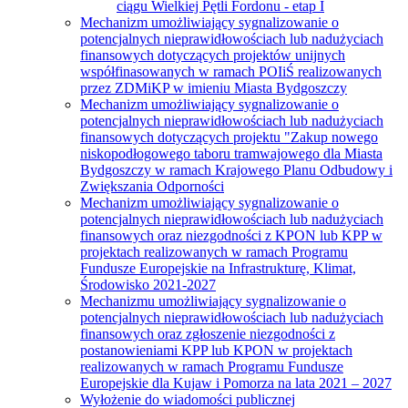
ciągu Wielkiej Pętli Fordonu - etap I
Mechanizm umożliwiający sygnalizowanie o
potencjalnych nieprawidłowościach lub nadużyciach
finansowych dotyczących projektów unijnych
współfinasowanych w ramach POIiŚ realizowanych
przez ZDMiKP w imieniu Miasta Bydgoszczy
Mechanizm umożliwiający sygnalizowanie o
potencjalnych nieprawidłowościach lub nadużyciach
finansowych dotyczących projektu "Zakup nowego
niskopodłogowego taboru tramwajowego dla Miasta
Bydgoszczy w ramach Krajowego Planu Odbudowy i
Zwiększania Odporności
Mechanizm umożliwiający sygnalizowanie o
potencjalnych nieprawidłowościach lub nadużyciach
finansowych oraz niezgodności z KPON lub KPP w
projektach realizowanych w ramach Programu
Fundusze Europejskie na Infrastrukturę, Klimat,
Środowisko 2021-2027
Mechanizmu umożliwiający sygnalizowanie o
potencjalnych nieprawidłowościach lub nadużyciach
finansowych oraz zgłoszenie niezgodności z
postanowieniami KPP lub KPON w projektach
realizowanych w ramach Programu Fundusze
Europejskie dla Kujaw i Pomorza na lata 2021 – 2027
Wyłożenie do wiadomości publicznej