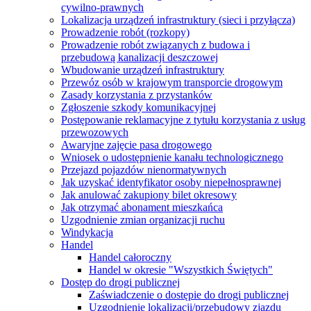
cywilno-prawnych
Lokalizacja urządzeń infrastruktury (sieci i przyłącza)
Prowadzenie robót (rozkopy)
Prowadzenie robót związanych z budowa i
przebudową kanalizacji deszczowej
Wbudowanie urządzeń infrastruktury
Przewóz osób w krajowym transporcie drogowym
Zasady korzystania z przystanków
Zgłoszenie szkody komunikacyjnej
Postępowanie reklamacyjne z tytułu korzystania z usług
przewozowych
Awaryjne zajęcie pasa drogowego
Wniosek o udostępnienie kanału technologicznego
Przejazd pojazdów nienormatywnych
Jak uzyskać identyfikator osoby niepełnosprawnej
Jak anulować zakupiony bilet okresowy
Jak otrzymać abonament mieszkańca
Uzgodnienie zmian organizacji ruchu
Windykacja
Handel
Handel całoroczny
Handel w okresie "Wszystkich Świętych"
Dostęp do drogi publicznej
Zaświadczenie o dostępie do drogi publicznej
Uzgodnienie lokalizacji/przebudowy zjazdu