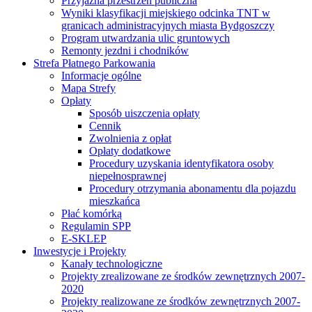
Przyjazna przestrzeń publiczna
Wyniki klasyfikacji miejskiego odcinka TNT w
granicach administracyjnych miasta Bydgoszczy
Program utwardzania ulic gruntowych
Remonty jezdni i chodników
Strefa Płatnego Parkowania
Informacje ogólne
Mapa Strefy
Opłaty
Sposób uiszczenia opłaty
Cennik
Zwolnienia z opłat
Opłaty dodatkowe
Procedury uzyskania identyfikatora osoby
niepełnosprawnej
Procedury otrzymania abonamentu dla pojazdu
mieszkańca
Płać komórką
Regulamin SPP
E-SKLEP
Inwestycje i Projekty
Kanały technologiczne
Projekty zrealizowane ze środków zewnętrznych 2007-
2020
Projekty realizowane ze środków zewnętrznych 2007-