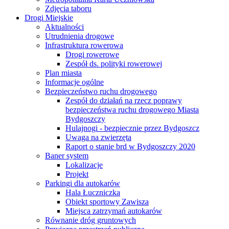
Zdjęcia taboru
Drogi Miejskie
Aktualności
Utrudnienia drogowe
Infrastruktura rowerowa
Drogi rowerowe
Zespół ds. polityki rowerowej
Plan miasta
Informacje ogólne
Bezpieczeństwo ruchu drogowego
Zespół do działań na rzecz poprawy
bezpieczeństwa ruchu drogowego Miasta
Bydgoszczy
Hulajnogi - bezpiecznie przez Bydgoszcz
Uwaga na zwierzęta
Raport o stanie brd w Bydgoszczy 2020
Baner system
Lokalizacje
Projekt
Parkingi dla autokarów
Hala Łuczniczka
Obiekt sportowy Zawisza
Miejsca zatrzymań autokarów
Równanie dróg gruntowych