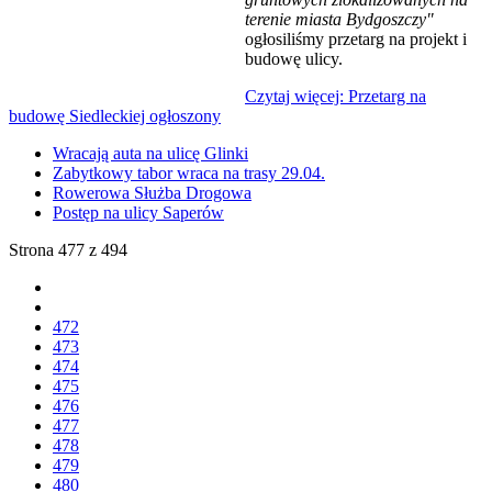
terenie miasta Bydgoszczy"
ogłosiliśmy przetarg na projekt i
budowę ulicy.
Czytaj więcej: Przetarg na
budowę Siedleckiej ogłoszony
Wracają auta na ulicę Glinki
Zabytkowy tabor wraca na trasy 29.04.
Rowerowa Służba Drogowa
Postęp na ulicy Saperów
Strona 477 z 494
472
473
474
475
476
477
478
479
480