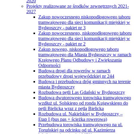
2020
Projekty realizowane ze środków zewnętrznych 2021-
2027
Zakup nowoczesnego niskopodłogowego taboru
tramwajowego dla sieci komunikacji miejskiej w
Bydgoszczy - pakiet nr 3
Zakup nowoczesnego, niskopodłogowego taboru
tramwajowego dla sieci komunikacji miejskiej w
Bydgoszczy - pakiet nr 2
Zakup nowego, niskopodłogowego taboru
tramwajowego dla Miasta Bydgoszczy w ramach
Krajowego Planu Odbudowy i Zwiększania
Odporności
Budowa drogi dla rowerów w ramach
przebudowy drogi wojewódzkiej nr 244
Budowa i przebudowa dróg gminnych na terenie
miasta Bydgoszczy
Rozbudowa pętli Las Gdański w Bydgoszczy
Budowa dwutorowego torowiska tramwajowego
wzdłuż ul. Solskiego od ronda Kujawskiego do
pętli Bielicka wraz z pętlą Bielicka
Rozbudowa ul. Nakielskiej w Bydgoszczy –
Etap I (bus pas + ścieżka rowerowa)
Przebudowa torowiska tramwajowego na ul.
Toruńskiej na odcinku od ul. Kazimierza