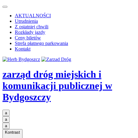
AKTUALNOŚCI
Utrudnienia
Z ostatniej chwili
Rozkłady jazdy
Ceny biletów
Strefa płatnego parkowania
Kontakt
zarząd dróg miejskich i
komunikacji publicznej
w
Bydgoszczy
a
a
a
Kontrast