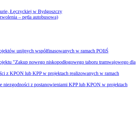
Curie, Łęczyckiej w Bydgoszczy
yzwolenia – pętla autobusowa)
rojektów unijnych współfinasowanych w ramach POIiŚ
projektu "Zakup nowego niskopodłogowego taboru tramwajowego dla
ości z KPON lub KPP w projektach realizowanych w ramach
nie niezgodności z postanowieniami KPP lub KPON w projektach