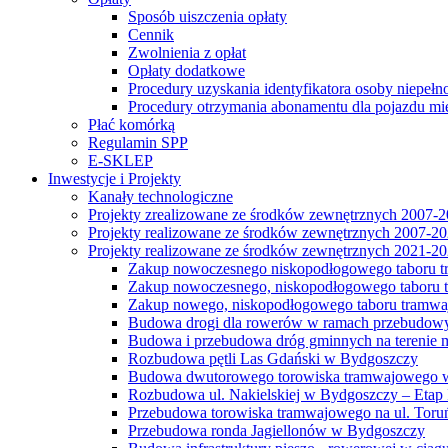
Sposób uiszczenia opłaty
Cennik
Zwolnienia z opłat
Opłaty dodatkowe
Procedury uzyskania identyfikatora osoby niepełn
Procedury otrzymania abonamentu dla pojazdu mi
Płać komórką
Regulamin SPP
E-SKLEP
Inwestycje i Projekty
Kanały technologiczne
Projekty zrealizowane ze środków zewnętrznych 2007-
Projekty realizowane ze środków zewnętrznych 2007-2
Projekty realizowane ze środków zewnętrznych 2021-2
Zakup nowoczesnego niskopodłogowego taboru tra
Zakup nowoczesnego, niskopodłogowego taboru tr
Zakup nowego, niskopodłogowego taboru tramwa
Budowa drogi dla rowerów w ramach przebudowy
Budowa i przebudowa dróg gminnych na terenie 
Rozbudowa pętli Las Gdański w Bydgoszczy
Budowa dwutorowego torowiska tramwajowego wzdłu
Rozbudowa ul. Nakielskiej w Bydgoszczy – Etap I
Przebudowa torowiska tramwajowego na ul. Toruń
Przebudowa ronda Jagiellonów w Bydgoszczy