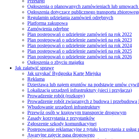
Przetargi
Ogłoszenia o planowanych zamówieniach lub umowac
Ogłoszenia dotyczące publicznego transportu zbioroweg
Regulamin udzielania zamówień odrębnych
Platforma zakupowa
Zamówienia odrębne
Plan postępowań o udzielenie zamówień na rok 2022
Plan postępowań o udzielenie zamówień na rok 2023
Plan postępowań o udzielenie zamówień na rok 2024
Plan postępowań o udzielenie zamówień na rok 2025
Plan postępowań o udzielenie zamówień na rok 2026
Ogłoszenia o zbyciu majątku
Jak załatwić sprawę
Jak uzyskać Bydgoską Kartę Miejską
Reklama
Dzierżawa lub najem gruntów na podstawie umów cywi
Lokalizacja urządzeń infrastruktury (sieci i przyłącza)
Prowadzenie robót (rozkopy)
Prowadzenie robót związanych z budowa i przebudową k
Wbudowanie urządzeń infrastruktury
Przewóz osób w krajowym transporcie drogowym
Zasady korzystania z przystanków
Zgłoszenie szkody komunikacyjnej
Postępowanie reklamacyjne z tytułu korzystania z usłu
Awaryjne zajęcie pasa drogowego