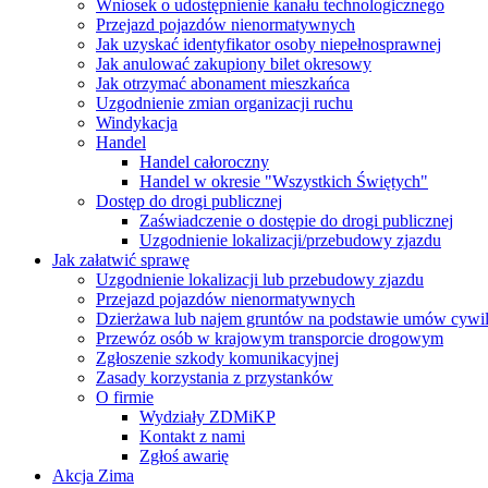
Wniosek o udostępnienie kanału technologicznego
Przejazd pojazdów nienormatywnych
Jak uzyskać identyfikator osoby niepełnosprawnej
Jak anulować zakupiony bilet okresowy
Jak otrzymać abonament mieszkańca
Uzgodnienie zmian organizacji ruchu
Windykacja
Handel
Handel całoroczny
Handel w okresie "Wszystkich Świętych"
Dostęp do drogi publicznej
Zaświadczenie o dostępie do drogi publicznej
Uzgodnienie lokalizacji/przebudowy zjazdu
Jak załatwić sprawę
Uzgodnienie lokalizacji lub przebudowy zjazdu
Przejazd pojazdów nienormatywnych
Dzierżawa lub najem gruntów na podstawie umów cywi
Przewóz osób w krajowym transporcie drogowym
Zgłoszenie szkody komunikacyjnej
Zasady korzystania z przystanków
O firmie
Wydziały ZDMiKP
Kontakt z nami
Zgłoś awarię
Akcja Zima