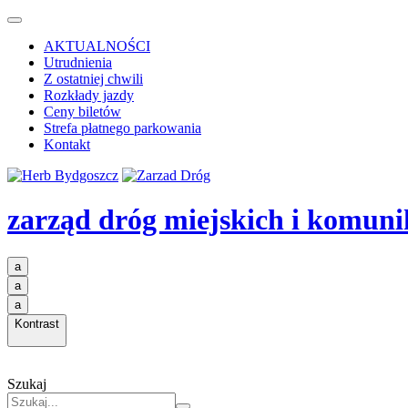
AKTUALNOŚCI
Utrudnienia
Z ostatniej chwili
Rozkłady jazdy
Ceny biletów
Strefa płatnego parkowania
Kontakt
zarząd dróg miejskich i komuni
a
a
a
Kontrast
Szukaj