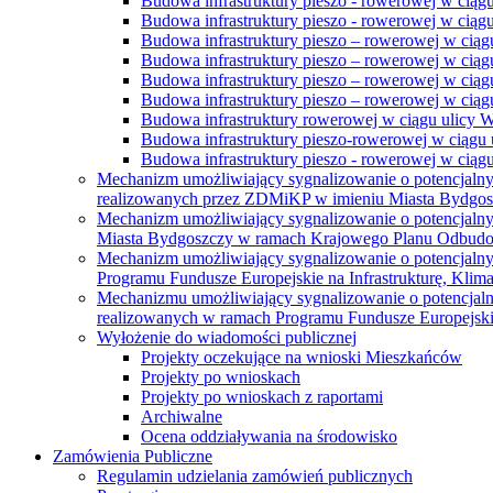
Budowa infrastruktury pieszo - rowerowej w ciąg
Budowa infrastruktury pieszo - rowerowej w ciąg
Budowa infrastruktury pieszo – rowerowej w ciąg
Budowa infrastruktury pieszo – rowerowej w ciągu
Budowa infrastruktury pieszo – rowerowej w ciągu
Budowa infrastruktury pieszo – rowerowej w ciągu
Budowa infrastruktury rowerowej w ciągu ulicy 
Budowa infrastruktury pieszo-rowerowej w ciągu u
Budowa infrastruktury pieszo - rowerowej w ciągu 
Mechanizm umożliwiający sygnalizowanie o potencjaln
realizowanych przez ZDMiKP w imieniu Miasta Bydgo
Mechanizm umożliwiający sygnalizowanie o potencjaln
Miasta Bydgoszczy w ramach Krajowego Planu Odbudo
Mechanizm umożliwiający sygnalizowanie o potencjaln
Programu Fundusze Europejskie na Infrastrukturę, Klim
Mechanizmu umożliwiający sygnalizowanie o potencjaln
realizowanych w ramach Programu Fundusze Europejskie
Wyłożenie do wiadomości publicznej
Projekty oczekujące na wnioski Mieszkańców
Projekty po wnioskach
Projekty po wnioskach z raportami
Archiwalne
Ocena oddziaływania na środowisko
Zamówienia Publiczne
Regulamin udzielania zamówień publicznych