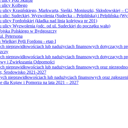
u ulicy Pod Skarpą
u ulicy Kolbego
u ulicy Krasińskiego, Markwarta, Sieńki, Moniuszki, Skłodowskiej – 
 ulic: Sudeckiej, Wyzwolenia (Sudecka – Pelplińska) i Pelplińska (W
 ulicy Fordońskiej (kładka nad linią kolejową nr 201)
 ulicy Wyzwolenia (odc. od ul. Sudeckiej do początku wału)
Wojska Polskiego w Bydgoszczy
l. Petersona
Wielkiej Pętli Fordonu - etap I
ych nieprawidłowościach lub nadużyciach finansowych dotyczących p
szczy
ych nieprawidłowościach lub nadużyciach finansowych dotyczących 
wy i Zwiększania Odporności
ych nieprawidłowościach lub nadużyciach finansowych oraz niezgodn
at, Środowisko 2021-2027
ych nieprawidłowościach lub nadużyciach finansowych oraz zgłosze
 dla Kujaw i Pomorza na lata 2021 – 2027