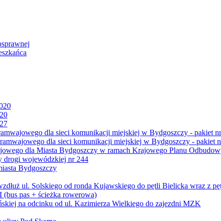
osprawnej
eszkańca
2020
020
027
mwajowego dla sieci komunikacji miejskiej w Bydgoszczy - pakiet nr
amwajowego dla sieci komunikacji miejskiej w Bydgoszczy - pakiet n
jowego dla Miasta Bydgoszczy w ramach Krajowego Planu Odbudowy
 drogi wojewódzkiej nr 244
miasta Bydgoszczy
ż ul. Solskiego od ronda Kujawskiego do pętli Bielicka wraz z pęt
 (bus pas + ścieżka rowerowa)
skiej na odcinku od ul. Kazimierza Wielkiego do zajezdni MZK