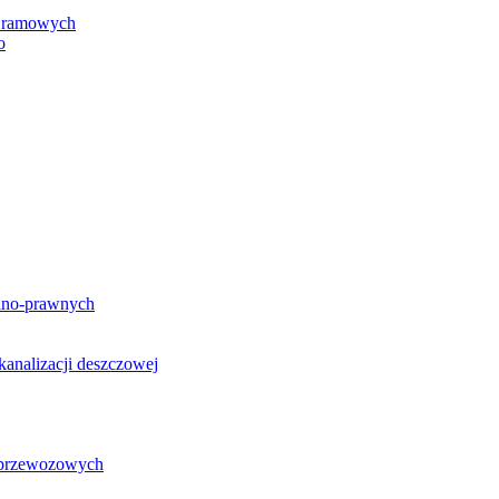
h ramowych
o
lno-prawnych
analizacji deszczowej
g przewozowych