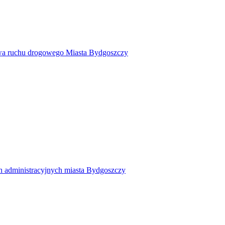
twa ruchu drogowego Miasta Bydgoszczy
h administracyjnych miasta Bydgoszczy