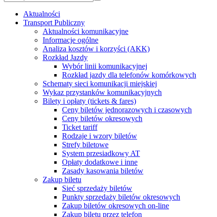
Aktualności
Transport Publiczny
Aktualności komunikacyjne
Informacje ogólne
Analiza kosztów i korzyści (AKK)
Rozkład Jazdy
Wybór linii komunikacyjnej
Rozkład jazdy dla telefonów komórkowych
Schematy sieci komunikacji miejskiej
Wykaz przystanków komunikacyjnych
Bilety i opłaty (tickets & fares)
Ceny biletów jednorazowych i czasowych
Ceny biletów okresowych
Ticket tariff
Rodzaje i wzory biletów
Strefy biletowe
System przesiadkowy AT
Opłaty dodatkowe i inne
Zasady kasowania biletów
Zakup biletu
Sieć sprzedaży biletów
Punkty sprzedaży biletów okresowych
Zakup biletów okresowych on-line
Zakup biletu przez telefon