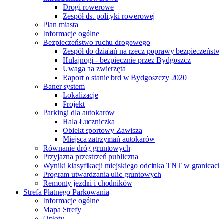
Drogi rowerowe
Zespół ds. polityki rowerowej
Plan miasta
Informacje ogólne
Bezpieczeństwo ruchu drogowego
Zespół do działań na rzecz poprawy bezpieczeńs
Hulajnogi - bezpiecznie przez Bydgoszcz
Uwaga na zwierzęta
Raport o stanie brd w Bydgoszczy 2020
Baner system
Lokalizacje
Projekt
Parkingi dla autokarów
Hala Łuczniczka
Obiekt sportowy Zawisza
Miejsca zatrzymań autokarów
Równanie dróg gruntowych
Przyjazna przestrzeń publiczna
Wyniki klasyfikacji miejskiego odcinka TNT w granicac
Program utwardzania ulic gruntowych
Remonty jezdni i chodników
Strefa Płatnego Parkowania
Informacje ogólne
Mapa Strefy
Opłaty