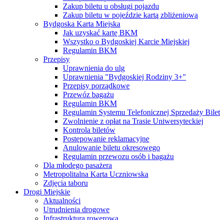
Zakup biletu u obsługi pojazdu
Zakup biletu w pojeździe kartą zbliżeniową
Bydgoska Karta Miejska
Jak uzyskać kartę BKM
Wszystko o Bydgoskiej Karcie Miejskiej
Regulamin BKM
Przepisy
Uprawnienia do ulg
Uprawnienia "Bydgoskiej Rodziny 3+"
Przepisy porządkowe
Przewóz bagażu
Regulamin BKM
Regulamin Systemu Telefonicznej Sprzedaży Bile
Zwolnienie z opłat na Trasie Uniwersyteckiej
Kontrola biletów
Postępowanie reklamacyjne
Anulowanie biletu okresowego
Regulamin przewozu osób i bagażu
Dla młodego pasażera
Metropolitalna Karta Uczniowska
Zdjęcia taboru
Drogi Miejskie
Aktualności
Utrudnienia drogowe
Infrastruktura rowerowa