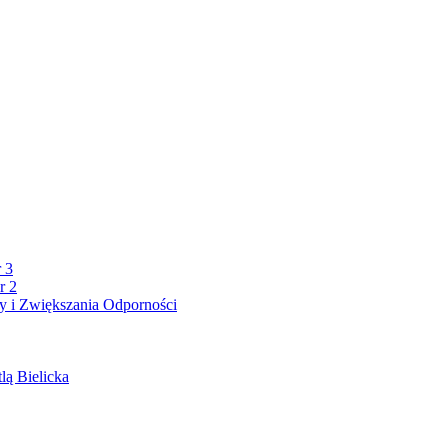
 3
r 2
 i Zwiększania Odporności
lą Bielicka