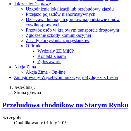
Jak załatwić sprawę
Uzgodnienie lokalizacji lub przebudowy zjazdu
Przejazd pojazdów nienormatywnych
Dzierżawa lub najem gruntów na podstawie umów
cywilno-prawnych
Przewóz osób w krajowym transporcie drogowym
Zgłoszenie szkody komunikacyjnej
Zasady korzystania z przystanków
O firmie
Wydziały ZDMiKP
Kontakt z nami
Zgłoś awarię
Akcja Zima
Akcja Zima - On-line
Zintegrowany Węzeł Komunikacyjny Bydgoszcz Leśna
Jesteś tutaj:
Strona główna
Przebudowa chodników na Starym Rynku
Szczegóły
Opublikowano: 01 luty 2019