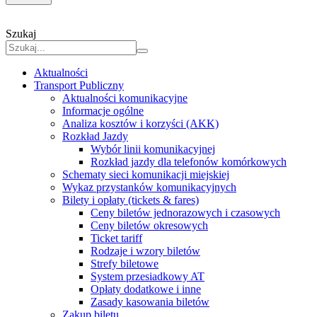
Szukaj
Aktualności
Transport Publiczny
Aktualności komunikacyjne
Informacje ogólne
Analiza kosztów i korzyści (AKK)
Rozkład Jazdy
Wybór linii komunikacyjnej
Rozkład jazdy dla telefonów komórkowych
Schematy sieci komunikacji miejskiej
Wykaz przystanków komunikacyjnych
Bilety i opłaty (tickets & fares)
Ceny biletów jednorazowych i czasowych
Ceny biletów okresowych
Ticket tariff
Rodzaje i wzory biletów
Strefy biletowe
System przesiadkowy AT
Opłaty dodatkowe i inne
Zasady kasowania biletów
Zakup biletu