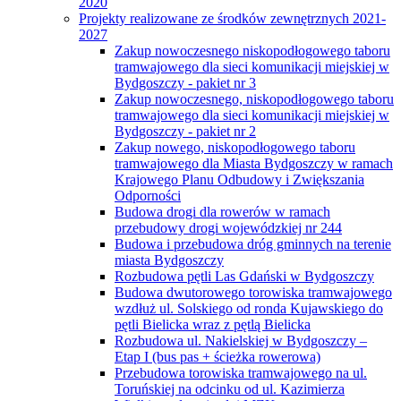
2020
Projekty realizowane ze środków zewnętrznych 2021-
2027
Zakup nowoczesnego niskopodłogowego taboru
tramwajowego dla sieci komunikacji miejskiej w
Bydgoszczy - pakiet nr 3
Zakup nowoczesnego, niskopodłogowego taboru
tramwajowego dla sieci komunikacji miejskiej w
Bydgoszczy - pakiet nr 2
Zakup nowego, niskopodłogowego taboru
tramwajowego dla Miasta Bydgoszczy w ramach
Krajowego Planu Odbudowy i Zwiększania
Odporności
Budowa drogi dla rowerów w ramach
przebudowy drogi wojewódzkiej nr 244
Budowa i przebudowa dróg gminnych na terenie
miasta Bydgoszczy
Rozbudowa pętli Las Gdański w Bydgoszczy
Budowa dwutorowego torowiska tramwajowego
wzdłuż ul. Solskiego od ronda Kujawskiego do
pętli Bielicka wraz z pętlą Bielicka
Rozbudowa ul. Nakielskiej w Bydgoszczy –
Etap I (bus pas + ścieżka rowerowa)
Przebudowa torowiska tramwajowego na ul.
Toruńskiej na odcinku od ul. Kazimierza