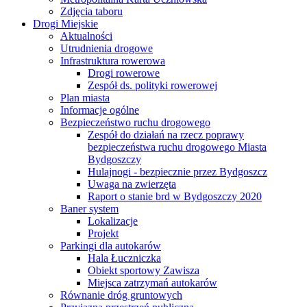
Zdjęcia taboru
Drogi Miejskie
Aktualności
Utrudnienia drogowe
Infrastruktura rowerowa
Drogi rowerowe
Zespół ds. polityki rowerowej
Plan miasta
Informacje ogólne
Bezpieczeństwo ruchu drogowego
Zespół do działań na rzecz poprawy
bezpieczeństwa ruchu drogowego Miasta
Bydgoszczy
Hulajnogi - bezpiecznie przez Bydgoszcz
Uwaga na zwierzęta
Raport o stanie brd w Bydgoszczy 2020
Baner system
Lokalizacje
Projekt
Parkingi dla autokarów
Hala Łuczniczka
Obiekt sportowy Zawisza
Miejsca zatrzymań autokarów
Równanie dróg gruntowych