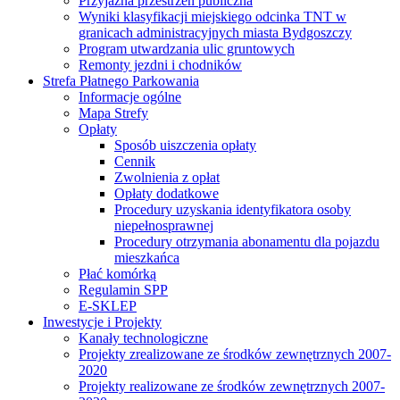
Przyjazna przestrzeń publiczna
Wyniki klasyfikacji miejskiego odcinka TNT w
granicach administracyjnych miasta Bydgoszczy
Program utwardzania ulic gruntowych
Remonty jezdni i chodników
Strefa Płatnego Parkowania
Informacje ogólne
Mapa Strefy
Opłaty
Sposób uiszczenia opłaty
Cennik
Zwolnienia z opłat
Opłaty dodatkowe
Procedury uzyskania identyfikatora osoby
niepełnosprawnej
Procedury otrzymania abonamentu dla pojazdu
mieszkańca
Płać komórką
Regulamin SPP
E-SKLEP
Inwestycje i Projekty
Kanały technologiczne
Projekty zrealizowane ze środków zewnętrznych 2007-
2020
Projekty realizowane ze środków zewnętrznych 2007-