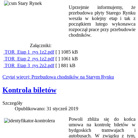
Uprzejmie informujemy, że
przebudowa płyty Starego Rynku
weszła w kolejny etap i tak z
początkiem lutego wykonawca
rozpoczął prace przy przebudowie
chodników.
Załączniki:
TOR_Etap 1_rys 1z2.pdf
[ ]
1085 kB
TOR_Etap 2_rys 1z2.pdf
[ ]
1061 kB
TOR_Etap 3_rys 2z2.pdf
[ ]
881 kB
Czytaj więcej: Przebudowa chodników na Starym Rynku
Kontrola biletów
Szczegóły
Opublikowano: 31 styczeń 2019
Powoli zbliża się do końca
umowa na kontrolę biletów w
bydgoskich tramwajach i
autobusach. W związku z tym,