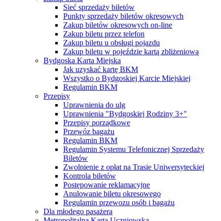
Sieć sprzedaży biletów
Punkty sprzedaży biletów okresowych
Zakup biletów okresowych on-line
Zakup biletu przez telefon
Zakup biletu u obsługi pojazdu
Zakup biletu w pojeździe kartą zbliżeniową
Bydgoska Karta Miejska
Jak uzyskać kartę BKM
Wszystko o Bydgoskiej Karcie Miejskiej
Regulamin BKM
Przepisy
Uprawnienia do ulg
Uprawnienia "Bydgoskiej Rodziny 3+"
Przepisy porządkowe
Przewóz bagażu
Regulamin BKM
Regulamin Systemu Telefonicznej Sprzedaży
Biletów
Zwolnienie z opłat na Trasie Uniwersyteckiej
Kontrola biletów
Postępowanie reklamacyjne
Anulowanie biletu okresowego
Regulamin przewozu osób i bagażu
Dla młodego pasażera
Metropolitalna Karta Uczniowska