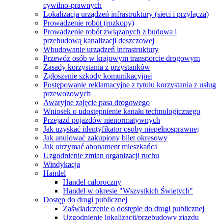
cywilno-prawnych
Lokalizacja urządzeń infrastruktury (sieci i przyłącza)
Prowadzenie robót (rozkopy)
Prowadzenie robót związanych z budowa i
przebudową kanalizacji deszczowej
Wbudowanie urządzeń infrastruktury
Przewóz osób w krajowym transporcie drogowym
Zasady korzystania z przystanków
Zgłoszenie szkody komunikacyjnej
Postępowanie reklamacyjne z tytułu korzystania z usług
przewozowych
Awaryjne zajęcie pasa drogowego
Wniosek o udostępnienie kanału technologicznego
Przejazd pojazdów nienormatywnych
Jak uzyskać identyfikator osoby niepełnosprawnej
Jak anulować zakupiony bilet okresowy
Jak otrzymać abonament mieszkańca
Uzgodnienie zmian organizacji ruchu
Windykacja
Handel
Handel całoroczny
Handel w okresie "Wszystkich Świętych"
Dostęp do drogi publicznej
Zaświadczenie o dostępie do drogi publicznej
Uzgodnienie lokalizacji/przebudowy zjazdu