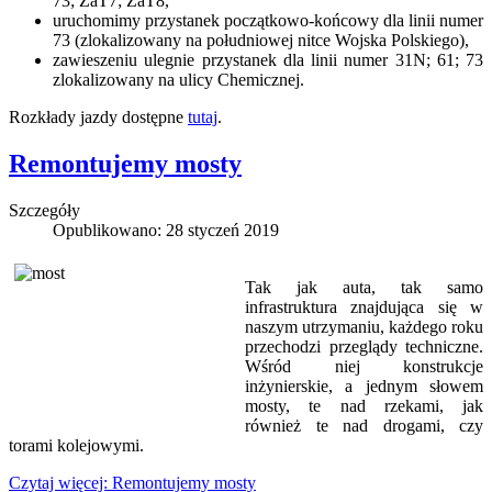
73; ZaT7; ZaT8,
uruchomimy przystanek początkowo-końcowy dla linii numer
73 (zlokalizowany na południowej nitce Wojska Polskiego),
zawieszeniu ulegnie przystanek dla linii numer 31N; 61; 73
zlokalizowany na ulicy Chemicznej.
Rozkłady jazdy dostępne
tutaj
.
Remontujemy mosty
Szczegóły
Opublikowano: 28 styczeń 2019
Tak jak auta, tak samo
infrastruktura znajdująca się w
naszym utrzymaniu, każdego roku
przechodzi przeglądy techniczne.
Wśród niej konstrukcje
inżynierskie, a jednym słowem
mosty, te nad rzekami, jak
również te nad drogami, czy
torami kolejowymi.
Czytaj więcej: Remontujemy mosty