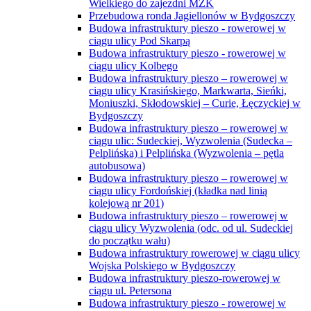
Wielkiego do zajezdni MZK
Przebudowa ronda Jagiellonów w Bydgoszczy
Budowa infrastruktury pieszo - rowerowej w
ciągu ulicy Pod Skarpą
Budowa infrastruktury pieszo - rowerowej w
ciągu ulicy Kolbego
Budowa infrastruktury pieszo – rowerowej w
ciągu ulicy Krasińskiego, Markwarta, Sieńki,
Moniuszki, Skłodowskiej – Curie, Łęczyckiej w
Bydgoszczy
Budowa infrastruktury pieszo – rowerowej w
ciągu ulic: Sudeckiej, Wyzwolenia (Sudecka –
Pelplińska) i Pelplińska (Wyzwolenia – pętla
autobusowa)
Budowa infrastruktury pieszo – rowerowej w
ciągu ulicy Fordońskiej (kładka nad linią
kolejową nr 201)
Budowa infrastruktury pieszo – rowerowej w
ciągu ulicy Wyzwolenia (odc. od ul. Sudeckiej
do początku wału)
Budowa infrastruktury rowerowej w ciągu ulicy
Wojska Polskiego w Bydgoszczy
Budowa infrastruktury pieszo-rowerowej w
ciągu ul. Petersona
Budowa infrastruktury pieszo - rowerowej w