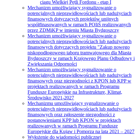
ciągu Wielkiej Pętli Fordonu - etap I
Mechanizm umożliwiający sygnalizowanie o
potencjalnych nieprawidłowościach lub nadużyciach
finansowych dotyczących projektów unijnych
współfinasowanych w ramach POIiŚ realizowanych
przez ZDMiKP w imieniu Miasta Bydgoszczy
Mechanizm umożliwiający sygnalizowanie o
potencjalnych nieprawidłowościach lub nadużyciach
finansowych dotyczących projektu "Zakup nowego
niskopodłogowego taboru tramwajowego dla Miasta
Bydgoszczy w ramach Krajowego Planu Odbudowy i
Zwiększania Odporności
Mechanizm umożliwiający sygnalizowanie o
potencjalnych nieprawidłowościach lub nadużyciach
finansowych oraz niezgodności z KPON lub KPP w
projektach realizowanych w ramach Programu
Fundusze Europejskie na Infrastrukturę, Klimat,
Środowisko 2021-2027
Mechanizmu umożliwiający sygnalizowanie o
potencjalnych nieprawidłowościach lub nadużyciach
finansowych oraz zgłoszenie niezgodności z
postanowieniami KPP lub KPON w projektach
realizowanych w ramach Programu Fundusze
Europejskie dla Kujaw i Pomorza na lata 2021 – 2027
Wyłożenie do wiadomości publicznej