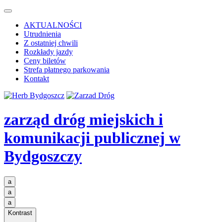
AKTUALNOŚCI
Utrudnienia
Z ostatniej chwili
Rozkłady jazdy
Ceny biletów
Strefa płatnego parkowania
Kontakt
zarząd dróg miejskich i
komunikacji publicznej
w
Bydgoszczy
a
a
a
Kontrast