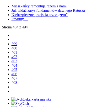
Mieszkańcy remontują razem z nami
Już widać zarys fundamentów dawnego Ratusza
Niebezpieczne przejścia przez „zero”
Prosimy ...
Strona 404 z 494
399
400
401
402
403
404
405
406
407
408